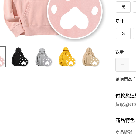
黑
尺寸
S
數量
預購商品：
付款與運
超取滿NT$
付款方式
商品特色
信用卡一
商品編號