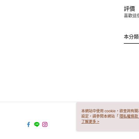
評價
喜歡這
本分類
本網站中使用 cookie，欲查詢有關
設定，請參閱本網站「
隱私權條款
使用 cookie。
了解更多 >