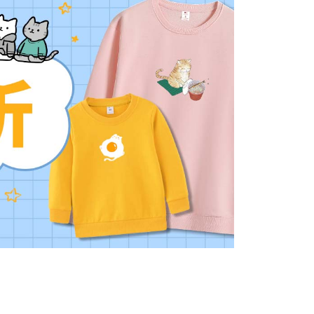
依本服務之必要範圍內提供個人資料，並將交易相關給付款項請
5，滿NT$899(含以上)免運費
讓予恩沛科技股份有限公司。
個人資料處理事宜，請瀏覽以下網址：
ee.tw/terms/#terms3
年的使用者請事先徵得法定代理人或監護人之同意方可使用
E先享後付」，若未經同意申辦者引起之損失，本公司不負相關責
AFTEE先享後付」時，將依據個別帳號之用戶狀況，依本公司
核予不同之上限額度；若仍有額度不足之情形，本公司將視審查
用戶進行身份認證。
一人註冊多個帳號或使用他人資訊註冊。若發現惡意使用之情
科技股份有限公司將有權停止該用戶之使用額度並採取法律行