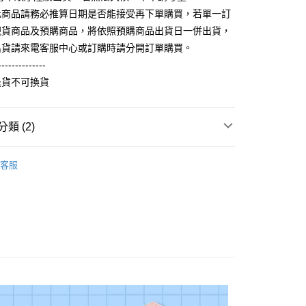
你分期使用說明】
享後付
此商品請務必推算日期是否能接受再下單購買，若單一訂
由台灣大哥大提供，台灣大哥大用戶可立即使用無須另外申請。
式選擇「大哥付你分期」，訂單成立後會自動跳轉到大哥付的交易
現貨商品及預購商品，將依照預購商品出貨日一併出貨，
證手機門號後，選擇欲分期的期數、繳款截止日，確認付款後即
FTEE先享後付」】
出貨請來電客服中心或訂購時請分開訂單購買。
。
先享後付是「在收到商品之後才付款」的支付方式。 讓您購物簡單
准額度、可分期數及費用金額請依後續交易確認頁面所載為準。
--------------
心！
立30分鐘內，如未前往確認交易或遇審核未通過，訂單將自動取
：不需註冊會員、不需綁卡、不需儲值。
退貨不可換貨
「轉專審核」未通過狀況，表示未達大哥付你分期系統評分，恕
：只要手機號碼，簡訊認證，即可結帳。
評估內容。
：先確認商品／服務後，再付款。
式說明】
取貨
項不併入電信帳單，「大哥付你分期」於每月結算日後寄送繳費提
類 (2)
EE先享後付」結帳流程】
5，滿NT$899(含以上)免運費
方式選擇「AFTEE先享後付」後，將跳轉至「AFTEE先享後
訊連結打開帳單後，可選擇「超商條碼／台灣大直營門市／銀行轉
輕薄純棉長袖衫(帽T 大學T) (大一尺碼)
頁面，進行簡訊認證並確認金額後，即可完成結帳。
純棉寬鬆帽
付／iPASS MONEY」等通路繳費。
客服
家取貨
成立數日內，您將收到繳費通知簡訊。
)
費通知簡訊後14天內，點擊此簡訊中的連結，可透過四大超商
0，滿NT$899(含以上)免運費
項】
網路銀行／等多元方式進行付款，方視為交易完成。
係由「台灣大哥大股份有限公司」（以下簡稱本公司）所提供，讓
：結帳手續完成當下不需立刻繳費，但若您需要取消訂單，請聯
取貨
易時，得透過本服務購買商品或服務，並由商店將買賣／分期付
的店家。未經商家同意取消之訂單仍視為有效，需透過AFTEE
金債權讓與本公司後，依約使用本公司帳單繳交帳款。
繳納相關費用。
5，滿NT$899(含以上)免運費
意付款使用「大哥付你分期」之契約關係目的，商店將以您的個人
否成功請以「AFTEE先享後付 」之結帳頁面顯示為準，若有關於
含姓名、電話或地址）提供予台灣大哥大進項蒐集、處理及利
功／繳費後需取消欲退款等相關疑問，請聯繫「AFTEE先享後
1取貨
公司與您本人進行分期帳單所需資料之確認、核對及更正。
援中心」
https://netprotections.freshdesk.com/support/home
0，滿NT$899(含以上)免運費
戶服務條款，請詳閱以下連結：
https://oppay.tw/userRule
項】
恩沛科技股份有限公司提供之「AFTEE先享後付」服務完成之