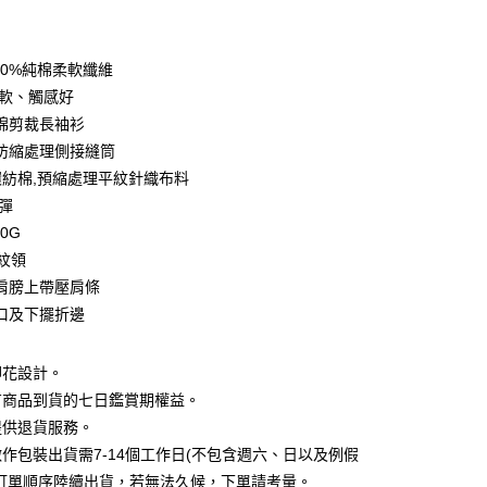
期付款
0 利率 每期
NT$179
21家銀行
00%純棉柔軟纖維
0 利率 每期
NT$89
21家銀行
庫商業銀行
第一商業銀行
柔軟、觸感好
業銀行
彰化商業銀行
 0 利率 每期
NT$44
21家銀行
棉剪裁長袖衫
庫商業銀行
第一商業銀行
業儲蓄銀行
台北富邦商業銀行
業銀行
彰化商業銀行
防縮處理側接縫筒
庫商業銀行
第一商業銀行
付款
華商業銀行
兆豐國際商業銀行
業儲蓄銀行
台北富邦商業銀行
%環紡棉,預縮處理平紋針織布料
業銀行
彰化商業銀行
小企業銀行
台中商業銀行
華商業銀行
兆豐國際商業銀行
業儲蓄銀行
台北富邦商業銀行
微彈
台灣）商業銀行
華泰商業銀行
小企業銀行
台中商業銀行
華商業銀行
兆豐國際商業銀行
業銀行
遠東國際商業銀行
70G
台灣）商業銀行
華泰商業銀行
小企業銀行
台中商業銀行
業銀行
永豐商業銀行
羅紋領
業銀行
遠東國際商業銀行
台灣）商業銀行
華泰商業銀行
業銀行
星展（台灣）商業銀行
業銀行
永豐商業銀行
肩膀上帶壓肩條
業銀行
遠東國際商業銀行
際商業銀行
中國信託商業銀行
業銀行
星展（台灣）商業銀行
口及下擺折邊
業銀行
永豐商業銀行
天信用卡公司
際商業銀行
中國信託商業銀行
業銀行
星展（台灣）商業銀行
天信用卡公司
際商業銀行
中國信託商業銀行
y
印花設計。
天信用卡公司
有商品到貨的七日鑑賞期權益。
提供退貨服務。
分期
作包裝出貨需7-14個工作日(不包含週六、日以及例假
照訂單順序陸續出貨，若無法久候，下單請考量。