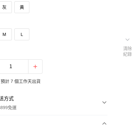
灰
黃
M
L
清除
紀錄
預計 7 個工作天出貨
送方式
899免運
次付款