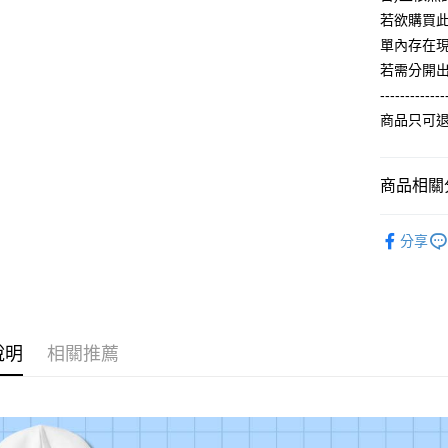
【大哥付
AFTEE先
若欲購買
1.本服務
2.付款方
相關說明
單內存在
流程，驗
【關於「A
若需分開
ATM付款
完成交易
AFTEE
3.實際核
-------------
便利好安
4.訂單成
１．簡單
商品只可
消。如遇
２．便利
運送方式
無法說明
３．安心
【繳款方
全家付款
1.分期款
商品相關分
【「AFT
醒簡訊。
每筆NT$6
１．於結帳
2.透過簡
【春秋款】
付」結帳
帳／街口支
分享
付款後全
２．訂單
T(大一尺碼
３．收到繳
每筆NT$6
【注意事
ALL
／ATM／
1.本服務
※ 請注意
7-11付款
用戶於交
絡購買商品
款買賣價
先享後付
每筆NT$6
2.基於同
※ 交易是
說明
相關推薦
資料（包
是否繳費成
付款後7-1
用，由本
付客戶支
每筆NT$6
3.完整用
【注意事
宅配
１．透過由