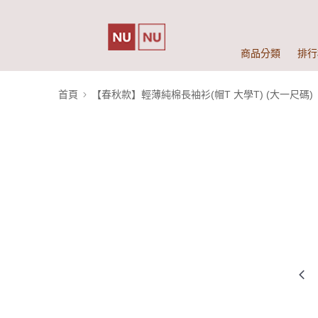
商品分類
排行
首頁
【春秋款】輕薄純棉長袖衫(帽T 大學T) (大一尺碼)