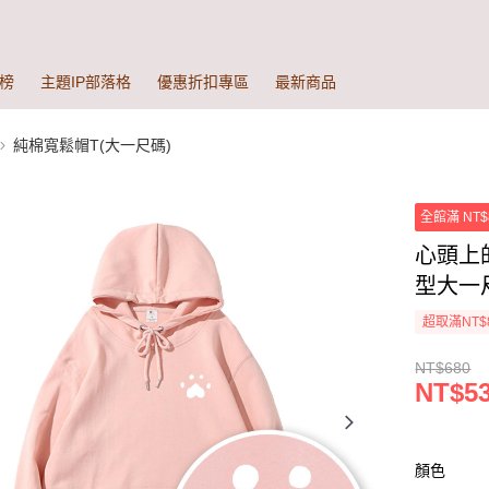
榜
主題IP部落格
優惠折扣專區
最新商品
純棉寬鬆帽T(大一尺碼)
全館滿 NT$
心頭上
型大一
超取滿NT$
NT$680
NT$5
顏色