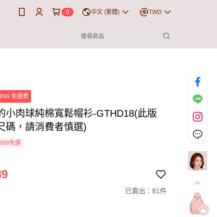
0
中文 (繁體)
TWD
899 免運費
的小肉球純棉寬鬆帽衫-GTHD18(此版
尺碼，請消費者慎選)
899免運
39
已賣出：81件