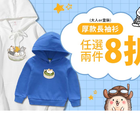
交易，需
每筆NT$6
求債權轉
２．關於
https://aft
３．未成
「AFTE
任。
４．使用「
即時審查
結果請求
５．嚴禁
形，恩沛
動。