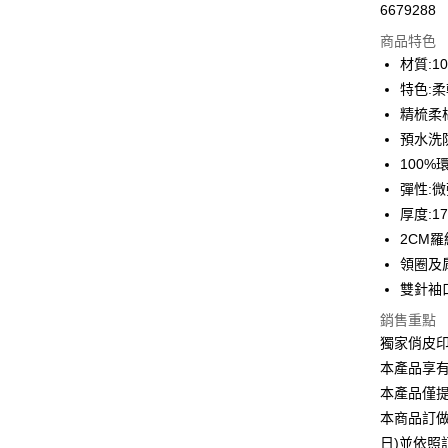
6679288
信用卡分
商品特色
3 期 
材質:1
6 期 
合作金
特色:
華南商
12 期
精梳柔
合作金
上海商
華南商
預水洗
合作金
超商取貨
國泰世
上海商
100
華南商
臺灣中
國泰世
LINE Pay
上海商
彈性:
匯豐（
臺灣中
國泰世
聯邦商
厚度:1
匯豐（
Apple Pay
臺灣中
元大商
2CM
聯邦商
匯豐（
玉山商
街口支付
元大商
領圈及
聯邦商
台新國
玉山商
雙針袖
元大商
台灣樂
悠遊付
台新國
玉山商
銷售重點
台灣樂
台新國
Google Pa
獨家俏皮
台灣樂
本產品享
全盈+PAY
本產品僅
大哥付你
本商品訂做
相關說明
日)並依