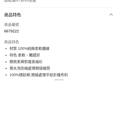
超取滿NT$899免運
付款方式
商品特色
信用卡一次付款
商品編號
信用卡分期付款
6679222
3 期 0 利率 每期
NT$179
21家銀行
商品特色
6 期 0 利率 每期
NT$89
21家銀行
合作金庫商業銀行
第一商業銀行
材質:100%純棉柔軟纖維
華南商業銀行
彰化商業銀行
12 期 0 利率 每期
NT$44
21家銀行
合作金庫商業銀行
第一商業銀行
特色:柔軟、觸感好
上海商業儲蓄銀行
台北富邦商業銀行
華南商業銀行
彰化商業銀行
合作金庫商業銀行
第一商業銀行
超商取貨付款
國泰世華商業銀行
兆豐國際商業銀行
精梳柔棉剪裁長袖衫
上海商業儲蓄銀行
台北富邦商業銀行
華南商業銀行
彰化商業銀行
臺灣中小企業銀行
台中商業銀行
預水洗防縮處理側接縫筒
國泰世華商業銀行
兆豐國際商業銀行
LINE Pay
上海商業儲蓄銀行
台北富邦商業銀行
匯豐（台灣）商業銀行
華泰商業銀行
臺灣中小企業銀行
台中商業銀行
100%環紡棉,預縮處理平紋針織布料
國泰世華商業銀行
兆豐國際商業銀行
聯邦商業銀行
遠東國際商業銀行
匯豐（台灣）商業銀行
華泰商業銀行
Apple Pay
彈性:微彈
臺灣中小企業銀行
台中商業銀行
元大商業銀行
永豐商業銀行
聯邦商業銀行
遠東國際商業銀行
匯豐（台灣）商業銀行
華泰商業銀行
厚度:170G
玉山商業銀行
星展（台灣）商業銀行
街口支付
元大商業銀行
永豐商業銀行
聯邦商業銀行
遠東國際商業銀行
2CM羅紋領
台新國際商業銀行
中國信託商業銀行
玉山商業銀行
星展（台灣）商業銀行
元大商業銀行
永豐商業銀行
台灣樂天信用卡公司
悠遊付
領圈及肩膀上帶壓肩條
台新國際商業銀行
中國信託商業銀行
玉山商業銀行
星展（台灣）商業銀行
雙針袖口及下擺折邊
台灣樂天信用卡公司
台新國際商業銀行
中國信託商業銀行
Google Pay
台灣樂天信用卡公司