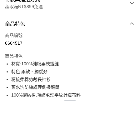
超取滿NT$899免運
付款方式
商品特色
信用卡一次付款
商品編號
信用卡分期付款
6664517
3 期 0 利率 每期
NT$146
21家銀行
商品特色
6 期 0 利率 每期
NT$73
21家銀行
合作金庫商業銀行
第一商業銀行
材質:100%純棉柔軟纖維
華南商業銀行
彰化商業銀行
12 期 0 利率 每期
NT$36
21家銀行
合作金庫商業銀行
第一商業銀行
特色:柔軟、觸感好
上海商業儲蓄銀行
台北富邦商業銀行
華南商業銀行
彰化商業銀行
合作金庫商業銀行
第一商業銀行
超商取貨付款
國泰世華商業銀行
兆豐國際商業銀行
精梳柔棉剪裁長袖衫
上海商業儲蓄銀行
台北富邦商業銀行
華南商業銀行
彰化商業銀行
臺灣中小企業銀行
台中商業銀行
預水洗防縮處理側接縫筒
國泰世華商業銀行
兆豐國際商業銀行
LINE Pay
上海商業儲蓄銀行
台北富邦商業銀行
匯豐（台灣）商業銀行
華泰商業銀行
臺灣中小企業銀行
台中商業銀行
100%環紡棉,預縮處理平紋針織布料
國泰世華商業銀行
兆豐國際商業銀行
聯邦商業銀行
遠東國際商業銀行
匯豐（台灣）商業銀行
華泰商業銀行
Apple Pay
彈性:微彈
臺灣中小企業銀行
台中商業銀行
元大商業銀行
永豐商業銀行
聯邦商業銀行
遠東國際商業銀行
匯豐（台灣）商業銀行
華泰商業銀行
厚度:170G
玉山商業銀行
星展（台灣）商業銀行
街口支付
元大商業銀行
永豐商業銀行
聯邦商業銀行
遠東國際商業銀行
2CM羅紋領
台新國際商業銀行
中國信託商業銀行
玉山商業銀行
星展（台灣）商業銀行
元大商業銀行
永豐商業銀行
台灣樂天信用卡公司
悠遊付
領圈及肩膀上帶壓肩條
台新國際商業銀行
中國信託商業銀行
玉山商業銀行
星展（台灣）商業銀行
雙針袖口及下擺折邊
台灣樂天信用卡公司
台新國際商業銀行
中國信託商業銀行
Google Pay