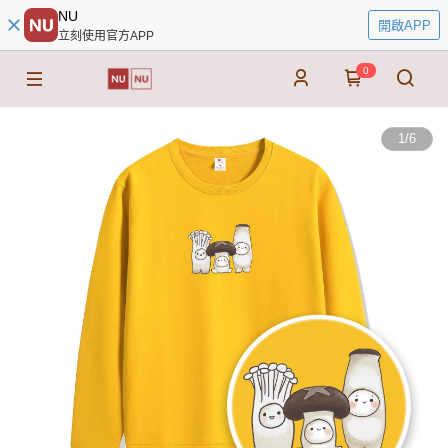
NU
開啟APP
立刻使用官方APP
0
1
/
6