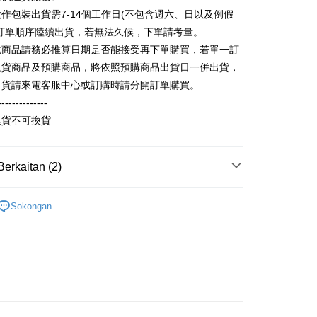
n Bank of Taiwan
Far Eastern International
作包裝出貨需7-14個工作日(不包含週六、日以及例假
 Antarabangsa
Bank CTBC
ter
Bank
hin
照訂單順序陸續出貨，若無法久候，下單請考量。
ta Commercial Bank
Bank SinoPac
kat Kad Kredit
此商品請務必推算日期是否能接受再下單購買，若單一訂
nggunaan untuk OP Pay Later]
 Komersial E.SUN
DBS Bank
ten Taiwan
現貨商品及預購商品，將依照預購商品出貨日一併出貨，
 Antarabangsa
Bank CTBC
an ini disediakan oleh Taiwan Mobile dan tersedia untuk
出貨請來電客服中心或訂購時請分開訂單購買。
hin
Taiwan Mobile tanpa memerlukan permohonan tambahan.
Mengenai Perkhidmatan AFTEE Beli Sekarang Bayar
--------------
kat Kad Kredit
an ATM
memilih OP Pay Later sebagai kaedah pembayaran, sistem
ten Taiwan
 memilih AFTEE sebagai kaedah pembayaran, mesej
退貨不可換貨
rahkan anda secara automatik ke proses transaksi OP Pay
n AFTEE akan muncul.
pas pesanan dibuat. Anda perlu mengesahkan nombor telefon
oleh meneruskan pembayaran selepas pengesahan SMS.
Penghantaran
 anda, memilih bilangan ansuran, dan menetapkan tarikh
ayaran diperlukan apabila pesanan disahkan. Produk akan
Berkaitan (2)
ayaran. Transaksi akan dianggap selesai setelah
e alamat yang ditetapkan.
取貨
n disahkan.
h pesanan disahkan, anda akan menerima SMS pembayaran
anan | Penghantaran percuma untuk pesanan
輕薄純棉長袖衫(帽T 大學T) (大一尺碼)
純棉寬鬆大
hli aplikasi akan menerima pemberitahuan tolak aplikasi
 yang diluluskan, tempoh ansuran yang tersedia, dan yuran
Sokongan
尺碼)
au lebih
akan adalah tertakluk kepada maklumat yang dinyatakan
ayaran diperlukan apabila anda menerima produk. Sila buat
man pengesahan transaksi seterusnya.
n di empat kedai serbaneka utama, ATM atau perbankan
家取貨
ian dengan SMS pembayaran atau pemberitahuan tolak
anan | Penghantaran percuma untuk pesanan
aksi tidak disahkan dalam masa 30 minit selepas pesanan
FTEE.
au jika permohonan gagal dalam proses semakan, pesanan
au lebih
alkan secara automatik. Jika permohonan gagal pada
 perhatian bahawa tempoh pembayaran adalah 14 hari. Walau
"semakan manual", ini bermakna kriteria pemarkahan sistem
un, bagi mereka yang telah memuat turun Aplikasi AFTEE
取貨
nuhi; butiran penilaian khusus tidak akan didedahkan.
tar sebagai ahli AFTEE boleh menikmati tempoh