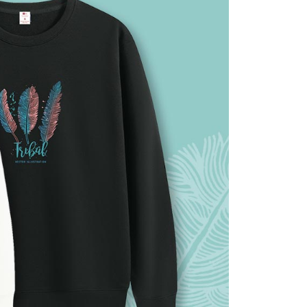
gan Kaedah Pembayaran】
ran ansuran tidak digabungkan dalam bil telekomunikasi,
an Ansuran Gogo" akan menghantar SMS peringatan
 selepas tarikh penyelesaian bulanan.
 pautan SMS untuk membuka bil, anda boleh memilih untuk
elalui "Kod bar kedai serbaneka / Kedai rasmi Taiwan
Pemindahan bank / Pembayaran J街口 / iPASS MONEY" dan
n.
nting】
matan ini disediakan oleh "Taiwan Mobile Co., Ltd." untuk
an pengguna membeli produk atau perkhidmatan melalui
an ini semasa transaksi, dan kedai akan menyerahkan hak
arga jual/beli ansuran kepada syarikat ini untuk membayar bil
n bil syarikat ini.
arkan tujuan kontrak persetujuan pembayaran menggunakan
an Ansuran Gogo", kedai akan memberikan maklumat
nda (termasuk nama, telefon atau alamat) kepada Taiwan
tuk pengumpulan, pemprosesan dan penggunaan, untuk
, semakan dan pembetulan data yang diperlukan untuk bil
eh Taiwan Mobile.
ca syarat perkhidmatan pengguna secara lengkap melalui
kut: https://oppay.tw/userRule