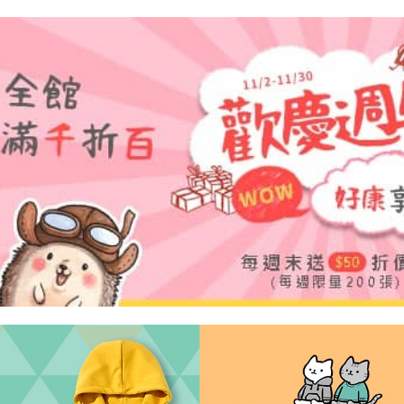
NT$65/pes
pembayara
[Arahan P
NT$899 at
Tempoh pe
Pembayaran
ditambah d
付款後7-1
berasingan
Anda bole
NT$60/pes
pembayaran
menerima 
NT$899 at
boleh men
Selepas me
produk pr
menyelesai
宅配
lebih lama
kod bar ke
pembayara
NT$65/pes
JKOPay, a
pesanan.
NT$899 at
[Nota Pent
Kedua, Se
1. Jumlah 
Perkhidmata
NT$10,000.
yang memb
berdasarka
melalui pe
2. Amaun p
pembelian
3. Pada ma
kepada Sy
mengikut p
Ketiga, Sy
Perkhidma
Untuk meme
NP Taiwan
penggunaa
akan meng
peribadi a
pembeli, n
Syarikat 
untuk peng