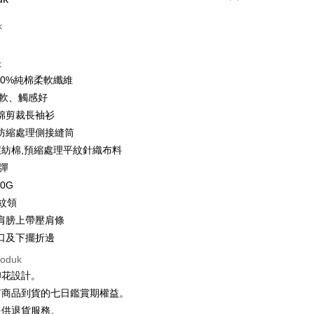
t (Bayaran Penuh)
k
ad Kredit
k
ran pada kadar faedah 0,
NT$146
setiap ansuran
00%純棉柔軟纖維
21 Bank
ran pada kadar faedah 0,
NT$73
setiap
an Cooperative Bank
Bank Komersial Pertama
柔軟、觸感好
Nan Commercial
Chang Hwa Commercial
n
21 Bank
棉剪裁長袖衫
k
Bank
uran pada kadar faedah 0,
NT$36
setiap ansuran
Cooperative Bank
Bank Komersial Pertama
防縮處理側接縫筒
Shanghai
Bank Komersial Taipei
n Commercial Bank
Chang Hwa Commercial Bank
21 Bank
%環紡棉,預縮處理平紋針織布料
an Cooperative Bank
Bank Komersial Pertama
ercial & Savings
Fubon
an di Kedai Serbaneka
anghai Commercial &
Bank Komersial Taipei Fubon
Nan Commercial
Chang Hwa Commercial
k
微彈
s Bank
k
Bank
 Cathay United
Mega International
70G
thay United
Mega International Commercial
Shanghai
Bank Komersial Taipei
Commercial Bank
羅紋領
Bank
ercial & Savings
Fubon
an Business Bank
Taichung Commercial
Business Bank
Taichung Commercial Bank
肩膀上帶壓肩條
k
Bank
nk (Taiwan) Limited
Hwatai Bank
口及下擺折邊
 Cathay United
Mega International
 Bank (Taiwan)
Hwatai Bank
ank of Taiwan
Far Eastern International Bank
Commercial Bank
ted
t
roduk
 Commercial Bank
Bank SinoPac
an Business Bank
Taichung Commercial
n Bank of Taiwan
Far Eastern International
印花設計。
omersial E.SUN
DBS Bank
Bank
y
Bank
tarabangsa Taishin
Bank CTBC
有商品到貨的七日鑑賞期權益。
 Bank (Taiwan)
Hwatai Bank
ta Commercial Bank
Bank SinoPac
t Kad Kredit Rakuten
提供退貨服務。
ted
 Komersial E.SUN
DBS Bank