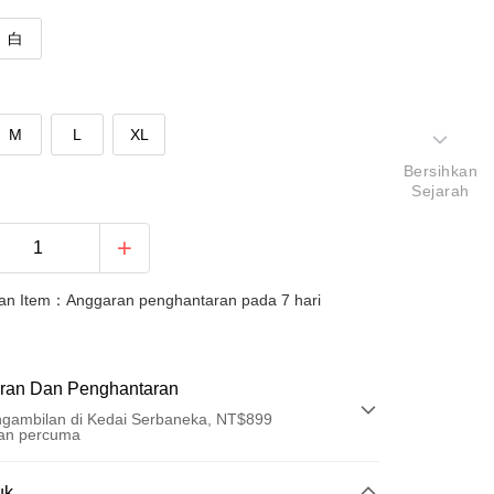
白
M
L
XL
Bersihkan
Sejarah
an Item：Anggaran penghantaran pada 7 hari
ran Dan Penghantaran
gambilan di Kedai Serbaneka, NT$899
an percuma
Pembayaran
uk