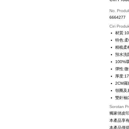
Kad Kredi
No. Produ
6664277
Ansuran K
Ciri Produ
3 ansu
材質:1
6 ansu
Taiw
特色:
Hua 
ansura
精梳柔
Ban
12 ans
Taiwan 
預水洗
The 
Hua Na
100
Taiw
Comm
Pengambil
The Sh
Hua 
Ban
彈性:
Saving
LINE Pay
Ban
Bank
厚度:1
Bank Ca
The 
2CM
Apple Pay
Comm
Taiw
Taiwan 
領圈及
Ban
JKOPAY
HSBC Ba
雙針袖
Bank
HSBC
Union B
Limi
Easy Walle
Sorotan P
Yuanta
Taiw
Unio
獨家俏皮
Bank K
Google Pa
Bank An
本產品享
HSBC
Yuan
Syarika
Plus PAY
本產品僅
Limi
Bank