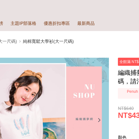
榜
主題IP部落格
優惠折扣專區
最新商品
大一尺碼)
純棉寬鬆大學衫(大一尺碼)
全館滿 NT$
編織捕
碼，請
Penuh 
NT$640
NT$4
顏色