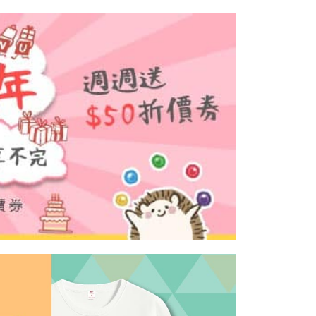
anan | Penghantaran percuma untuk pesanan
n sehingga 45 hari.
embayaran]
au lebih
mbayaran dikira dari masa kedai meminta pembayaran anda,
 ansuran melalui OP Pay Later akan dibilkan secara
engan bilangan hari yang boleh dilanjutkan oleh AFTEE.
1取貨
 dan tidak termasuk dalam bil telekom anda. SMS peringatan
h melanjutkan tempoh pembayaran anda sebelum anda
anan | Penghantaran percuma untuk pesanan
 akan dihantar selepas kitaran bil bulanan.
pesanan. Walau bagaimanapun, tiada jaminan bahawa anda
au lebih
erima pesanan anda semasa tempoh pembayaran (cth.:
ngakses bil melalui pautan dalam SMS, anda boleh
apesanan atau produk yang mungkin mengambil masa yang
kan pembayaran anda melalui salah satu saluran berikut:
 untuk dihantar). Oleh itu, anda dikehendaki membuat
dai serbaneka, kedai runcit Taiwan Mobile, pemindahan bank,
n kepada AFTEE dalam tempoh sama ada anda menerima
anan | Penghantaran percuma untuk pesanan
tau iPASS MONEY.
au lebih
ing]
katan Pembayaran
yang diperakui untuk pengguna kali pertama boleh sehingga
n ini disediakan oleh Taiwan Mobile Co., Ltd. (“Syarikat”),
 Amaun diperakui sebenar yang diluluskan akan
olehkan pelanggan membeli barangan atau perkhidmatan
n keputusan pensijilan dan semakan oleh AFTEE.
rkhidmatan ini pada masa transaksi. Hasil daripada
erbelanjaan minimum mestilah lebih besar daripada NT$20.
 atau pembayaran ansuran akan dipindahkan oleh peniaga
sa ini hanya tersedia untuk ahli Taiwan.
arikat, dan pelanggan hendaklah membuat pembayaran
erjanjian menggunakan sistem bil Syarikat.
arat Perkhidmatan
tan AFTEE Beli Sekarang Bayar Kemudian disediakan oleh
nuhi hubungan kontrak yang terjalin melalui persetujuan
, Inc. dan AFTEE akan membuat bil kepada pengguna. AFTEE
n OP Pay Later, peniaga akan memberikan maklumat
gunakan data peribadi yang dikumpul (termasuk nama
nda (termasuk nama, nombor telefon, atau alamat) kepada
o. telefon, nama penerima, no. telefon, alamat penerima)
bagi tujuan pengumpulan, pemprosesan dan penggunaan data
gunaan perkhidmatan. Sila rujuk kepada "Penyata