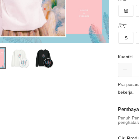
黑
尺寸
S
Kuantiti
Pra-pesan
bekerja.
Pembaya
Penuh Pen
penghatar
Kaedah 
Ciri Prod