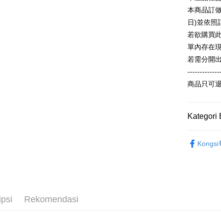
Taiwan
Unio
本商品訂做
Bank
OP Pay La
Tais
日)並依
Deskripsi
Yuan
Syari
若欲購買
[Terma Pe
Bank
Raku
AFTEE
單內存在
Bank
Perkhidmat
Deskripsi
若需分開
Tais
pengguna 
Pertama, 
-------------
Syari
Pemindah
Kemudian
Jika anda 
Raku
1. Dengan
商品只可
akan menga
pengesaha
Later sele
2. Anda b
Pilihan 
mudah alih
3. Tiada b
Kategori 
akhir pemb
dihantar k
全家付款
pembayara
4. Setela
NT$65/pes
【春秋款】
manakala a
Had kredit
Kongsi
學衫(大一
AFTEE.
NT$899 at
yang diken
5. Tiada b
pada hala
ALL
pembayara
付款後全
dalam tal
NT$60/pes
Jika trans
aplikasi A
dibuat, at
NT$899 at
akan dibat
ipsi
Rekomendasi
Sila ambil
peringkat 
bagaimanap
7-11付款
tidak dipe
dan mendaf