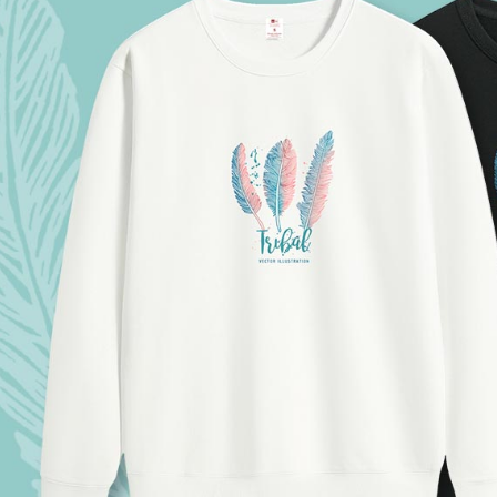
【Peneran
1. Pembaya
"Pembayar
pembayaran
2. Melalui
membayar m
Mobile / 
saluran lai
【Nota Pe
1. Perkhid
membolehk
perkhidmat
tuntutan h
menggunaka
2. Berdas
"Pembayar
peribadi a
Mobile un
pengesahan
ansuran ol
3. Sila ba
pautan beri