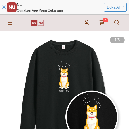
NU
Buka APP
Gunakan App Kami Sekarang
0
1
/
5