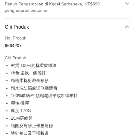
Penuh Pengambilan di Kedai Serbaneka, NT$899
penghataran percuma
Kaedah Pembayaran
Ciri Produk
Kad Kredit (Bayaran Penuh)
No. Produk
Ansuran Kad Kredit
6664207
3 ansuran pada kadar faedah 0,
NT$146
setiap ansuran
Ciri Produk
21 Bank
6 ansuran pada kadar faedah 0,
NT$73
setiap
Taiwan Cooperative Bank
Bank Komersial Pertama
材質:100%純棉柔軟纖維
Hua Nan Commercial
Chang Hwa Commercial
ansuran
21 Bank
Bank
Bank
特色:柔軟、觸感好
12 ansuran pada kadar faedah 0,
NT$36
setiap ansuran
Taiwan Cooperative Bank
Bank Komersial Pertama
The Shanghai
Bank Komersial Taipei
精梳柔棉剪裁長袖衫
Hua Nan Commercial Bank
Chang Hwa Commercial Bank
21 Bank
Taiwan Cooperative Bank
Bank Komersial Pertama
Commercial & Savings
Fubon
Pengambilan di Kedai Serbaneka
預水洗防縮處理側接縫筒
The Shanghai Commercial &
Bank Komersial Taipei Fubon
Hua Nan Commercial
Chang Hwa Commercial
Bank
Savings Bank
100%環紡棉,預縮處理平紋針織布料
LINE Pay
Bank
Bank
Bank Cathay United
Mega International
Bank Cathay United
Mega International Commercial
彈性:微彈
The Shanghai
Bank Komersial Taipei
Commercial Bank
Bank
Apple Pay
Commercial & Savings
Fubon
厚度:170G
Taiwan Business Bank
Taichung Commercial
Taiwan Business Bank
Taichung Commercial Bank
Bank
Bank
2CM羅紋領
JKOPAY
HSBC Bank (Taiwan) Limited
Hwatai Bank
Bank Cathay United
Mega International
HSBC Bank (Taiwan)
Hwatai Bank
領圈及肩膀上帶壓肩條
Union Bank of Taiwan
Far Eastern International Bank
Commercial Bank
Limited
Easy Wallet
雙針袖口及下擺折邊
Yuanta Commercial Bank
Bank SinoPac