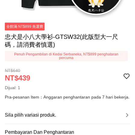
全館滿 NT$899 免運費
忠犬是小八大學衫-GTSW32(此版型大一尺
碼，請消費者慎選)
Penuh Pengambilan di Kedai Serbaneka, NT$899 penghataran
percuma
NT$640
NT$439
Dijual: 1
Pra-pesanan Item：Anggaran penghantaran pada 7 hari bekerja.
Sila pilih variasi produk.
Pembayaran Dan Penghantaran