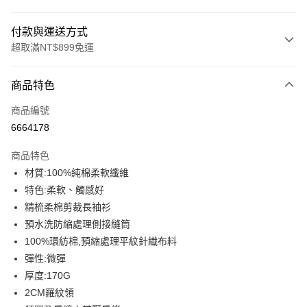
付款與運送方式
超取滿NT$899免運
付款方式
商品特色
信用卡一次付款
商品編號
信用卡分期付款
6664178
3 期 0 利率 每期
NT$146
21家銀行
商品特色
6 期 0 利率 每期
NT$73
21家銀行
合作金庫商業銀行
第一商業銀行
材質:100%純棉柔軟纖維
華南商業銀行
彰化商業銀行
12 期 0 利率 每期
NT$36
21家銀行
合作金庫商業銀行
第一商業銀行
特色:柔軟、觸感好
上海商業儲蓄銀行
台北富邦商業銀行
華南商業銀行
彰化商業銀行
合作金庫商業銀行
第一商業銀行
超商取貨付款
國泰世華商業銀行
兆豐國際商業銀行
精梳柔棉剪裁長袖衫
上海商業儲蓄銀行
台北富邦商業銀行
華南商業銀行
彰化商業銀行
臺灣中小企業銀行
台中商業銀行
預水洗防縮處理側接縫筒
國泰世華商業銀行
兆豐國際商業銀行
LINE Pay
上海商業儲蓄銀行
台北富邦商業銀行
匯豐（台灣）商業銀行
華泰商業銀行
臺灣中小企業銀行
台中商業銀行
100%環紡棉,預縮處理平紋針織布料
國泰世華商業銀行
兆豐國際商業銀行
聯邦商業銀行
遠東國際商業銀行
匯豐（台灣）商業銀行
華泰商業銀行
Apple Pay
彈性:微彈
臺灣中小企業銀行
台中商業銀行
元大商業銀行
永豐商業銀行
聯邦商業銀行
遠東國際商業銀行
匯豐（台灣）商業銀行
華泰商業銀行
厚度:170G
玉山商業銀行
星展（台灣）商業銀行
街口支付
元大商業銀行
永豐商業銀行
聯邦商業銀行
遠東國際商業銀行
2CM羅紋領
台新國際商業銀行
中國信託商業銀行
玉山商業銀行
星展（台灣）商業銀行
元大商業銀行
永豐商業銀行
台灣樂天信用卡公司