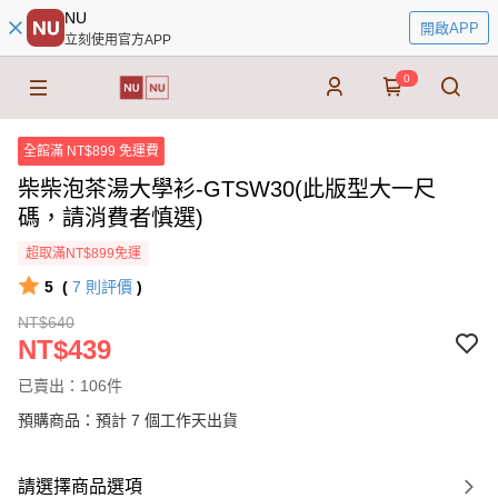
NU
開啟APP
立刻使用官方APP
0
全館滿 NT$899 免運費
柴柴泡茶湯大學衫-GTSW30(此版型大一尺
碼，請消費者慎選)
超取滿NT$899免運
5
(
7
則評價
)
NT$640
NT$439
已賣出：106件
預購商品：預計 7 個工作天出貨
請選擇商品選項