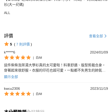
衫(大一尺碼)
ALL
評價
查看全部
5
(
7
則評價
)
k******6
2024/01/09
|
白/M
這件柴柴泡茶湯大學衫真的太可愛啦！料車舒適、版型剪裁合身，
穿著起來很舒服。衣服的印花也超可愛，一點都不失男生的帥氣。
喜歡機能又時尚的朋友一定不能錯過！
顯示全部
kwcu2306
2023/11/19
|
白/M