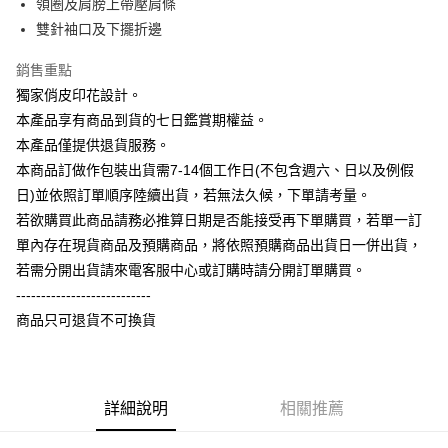
悠遊付
領圈及肩膀上帶壓肩條
台新國際商業銀行
中國信託商業銀行
玉山商業銀行
星展（台灣）商業銀行
雙針袖口及下擺折邊
台灣樂天信用卡公司
台新國際商業銀行
中國信託商業銀行
Google Pay
台灣樂天信用卡公司
銷售重點
全盈+PAY
獨家俏皮印花設計。
大哥付你分期
本產品享有商品到貨的七日鑑賞期權益。
相關說明
本產品僅提供退貨服務。
【大哥付你分期使用說明】
本商品訂做作包裝出貨需7-14個工作日(不包含週六、日以及例假
AFTEE先享後付
1.本服務由台灣大哥大提供，台灣大哥大用戶可立即使用無須另外申請。
日)並依照訂單順序陸續出貨，若無法久候，下單請考量。
2.付款方式選擇「大哥付你分期」，訂單成立後會自動跳轉到大哥付的交易
相關說明
流程，驗證手機門號後，選擇欲分期的期數、繳款截止日，確認付款後即完
若欲購買此商品請務必推算日期是否能接受再下單購買，若單一訂
【關於「AFTEE先享後付」】
成交易。
ATM付款
AFTEE先享後付是「在收到商品之後才付款」的支付方式。 讓您購物簡單
單內存在現貨商品及預購商品，將依照預購商品出貨日一併出貨，
3.實際核准額度、可分期數及費用金額請依後續交易確認頁面所載為準。
便利好安心！
4.訂單成立30分鐘內，如未前往確認交易或遇審核未通過，訂單將自動取
若需分開出貨請來電客服中心或訂購時請分開訂單購買。
１．簡單：不需註冊會員、不需綁卡、不需儲值。
運送方式
消。如遇「轉專審核」未通過狀況，表示未達大哥付你分期系統評分，恕無
２．便利：只要手機號碼，簡訊認證，即可結帳。
---------------------------
法說明評估內容。
３．安心：先確認商品／服務後，再付款。
全家付款取貨
商品只可退貨不可換貨
【繳款方式說明】
1.分期款項不併入電信帳單，「大哥付你分期」於每月結算日後寄送繳費提
每筆NT$65，滿NT$899(含以上)免運費
【「AFTEE先享後付」結帳流程】
醒簡訊。
１．於結帳方式選擇「AFTEE先享後付」後，將跳轉至「AFTEE先享後付」
2.透過簡訊連結打開帳單後，可選擇「超商條碼／台灣大直營門市／銀行轉
付款後全家取貨
結帳頁面，進行簡訊認證並確認金額後，即可完成結帳。
帳／街口支付／iPASS MONEY」等通路繳費。
２．訂單成立數日內，您將收到繳費通知簡訊。
詳細說明
相關推薦
每筆NT$60，滿NT$899(含以上)免運費
３．收到繳費通知簡訊後14天內，點擊此簡訊中的連結，可透過四大超商／
【注意事項】
ATM／網路銀行／等多元方式進行付款，方視為交易完成。
7-11付款取貨
1.本服務係由「台灣大哥大股份有限公司」（以下簡稱本公司）所提供，讓