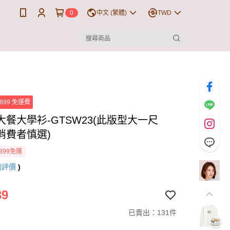
0
中文 (繁體)
TWD
899 免運費
大餐大學衫-GTSW23(此版型大一尺
消費者慎選)
899免運
則評價
)
39
已賣出：131件