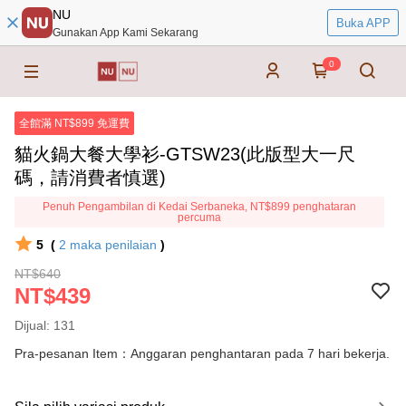
NU
Buka APP
Gunakan App Kami Sekarang
0
全館滿 NT$899 免運費
貓火鍋大餐大學衫-GTSW23(此版型大一尺
碼，請消費者慎選)
Penuh Pengambilan di Kedai Serbaneka, NT$899 penghataran
percuma
5
(
2
maka penilaian
)
NT$640
NT$439
Dijual: 131
Pra-pesanan Item：Anggaran penghantaran pada 7 hari bekerja.