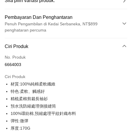
Sila pilih variasi produk.
Pembayaran Dan Penghantaran
Penuh Pengambilan di Kedai Serbaneka, NT$899
penghataran percuma
Kaedah Pembayaran
Ciri Produk
Kad Kredit (Bayaran Penuh)
No. Produk
Ansuran Kad Kredit
6664003
3 ansuran pada kadar faedah 0,
NT$146
setiap ansuran
Ciri Produk
21 Bank
6 ansuran pada kadar faedah 0,
NT$73
setiap
Taiwan Cooperative Bank
Bank Komersial Pertama
材質:100%純棉柔軟纖維
Hua Nan Commercial
Chang Hwa Commercial
ansuran
21 Bank
Bank
Bank
特色:柔軟、觸感好
12 ansuran pada kadar faedah 0,
NT$36
setiap ansuran
Taiwan Cooperative Bank
Bank Komersial Pertama
The Shanghai
Bank Komersial Taipei
精梳柔棉剪裁長袖衫
Hua Nan Commercial Bank
Chang Hwa Commercial Bank
21 Bank
Taiwan Cooperative Bank
Bank Komersial Pertama
Commercial & Savings
Fubon
Pengambilan di Kedai Serbaneka
預水洗防縮處理側接縫筒
The Shanghai Commercial &
Bank Komersial Taipei Fubon
Hua Nan Commercial
Chang Hwa Commercial
Bank
Savings Bank
100%環紡棉,預縮處理平紋針織布料
LINE Pay
Bank
Bank
Bank Cathay United
Mega International
Bank Cathay United
Mega International Commercial
彈性:微彈
The Shanghai
Bank Komersial Taipei
Commercial Bank
Bank
Apple Pay
Commercial & Savings
Fubon
厚度:170G
Taiwan Business Bank
Taichung Commercial
Taiwan Business Bank
Taichung Commercial Bank