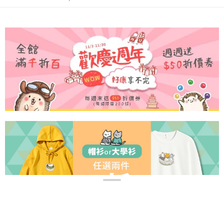
pembayaran di empat kedai serbaneka utama, ATM atau perbankan
付款後全家取貨
pada halaman pengesahan transaksi seterusnya.
dalam talian dengan SMS pembayaran atau pemberitahuan tolak aplikasi
NT$60/pesanan | Penghantaran percuma untuk pesanan
AFTEE.
Jika transaksi tidak disahkan dalam masa 30 minit selepas pesanan
NT$899 atau lebih
dibuat, atau jika permohonan gagal dalam proses semakan, pesanan
Sila ambil perhatian bahawa tempoh pembayaran adalah 14 hari. Walau
akan dibatalkan secara automatik. Jika permohonan gagal pada
7-11付款取貨
bagaimanapun, bagi mereka yang telah memuat turun Aplikasi AFTEE
peringkat "semakan manual", ini bermakna kriteria pemarkahan sistem
dan mendaftar sebagai ahli AFTEE boleh menikmati tempoh pembayaran
NT$65/pesanan | Penghantaran percuma untuk pesanan
tidak dipenuhi; butiran penilaian khusus tidak akan didedahkan.
sehingga 45 hari.
NT$899 atau lebih
[Arahan Pembayaran]
Tempoh pembayaran dikira dari masa kedai meminta pembayaran anda,
付款後7-11取貨
ditambah dengan bilangan hari yang boleh dilanjutkan oleh AFTEE. Anda
Pembayaran ansuran melalui OP Pay Later akan dibilkan secara
boleh melanjutkan tempoh pembayaran anda sebelum anda menerima
NT$60/pesanan | Penghantaran percuma untuk pesanan
berasingan dan tidak termasuk dalam bil telekom anda. SMS peringatan
pesanan. Walau bagaimanapun, tiada jaminan bahawa anda boleh
pembayaran akan dihantar selepas kitaran bil bulanan.
NT$899 atau lebih
menerima pesanan anda semasa tempoh pembayaran (cth.: produk
prapesanan atau produk yang mungkin mengambil masa yang lebih
Selepas mengakses bil melalui pautan dalam SMS, anda boleh
宅配
lama untuk dihantar). Oleh itu, anda dikehendaki membuat pembayaran
menyelesaikan pembayaran anda melalui salah satu saluran berikut: kod
kepada AFTEE dalam tempoh sama ada anda menerima pesanan.
NT$65/pesanan | Penghantaran percuma untuk pesanan
bar kedai serbaneka, kedai runcit Taiwan Mobile, pemindahan bank,
JKOPay, atau iPASS MONEY.
NT$899 atau lebih
Kedua, Sekatan Pembayaran
1. Jumlah yang diperakui untuk pengguna kali pertama boleh sehingga
[Nota Penting]
NT$10,000. Amaun diperakui sebenar yang diluluskan akan berdasarkan
keputusan pensijilan dan semakan oleh AFTEE.
Perkhidmatan ini disediakan oleh Taiwan Mobile Co., Ltd. (“Syarikat”),
2. Amaun perbelanjaan minimum mestilah lebih besar daripada NT$20.
yang membolehkan pelanggan membeli barangan atau perkhidmatan
3. Pada masa ini hanya tersedia untuk ahli Taiwan.
melalui perkhidmatan ini pada masa transaksi. Hasil daripada pembelian