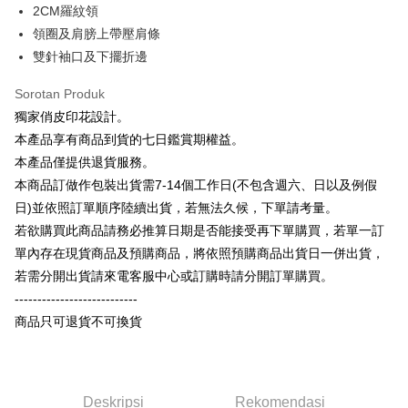
Bank
Bank
2CM羅紋領
JKOPAY
HSBC Bank (Taiwan) Limited
Hwatai Bank
Bank Cathay United
Mega International
HSBC Bank (Taiwan)
Hwatai Bank
領圈及肩膀上帶壓肩條
Union Bank of Taiwan
Far Eastern International Bank
Commercial Bank
Limited
Easy Wallet
雙針袖口及下擺折邊
Yuanta Commercial Bank
Bank SinoPac
Taiwan Business Bank
Taichung Commercial
Union Bank of Taiwan
Far Eastern International
Bank Komersial E.SUN
DBS Bank
Bank
Google Pay
Bank
Sorotan Produk
Bank Antarabangsa Taishin
Bank CTBC
HSBC Bank (Taiwan)
Hwatai Bank
Yuanta Commercial Bank
Bank SinoPac
Syarikat Kad Kredit Rakuten
獨家俏皮印花設計。
Plus PAY
Limited
Bank Komersial E.SUN
DBS Bank
Taiwan
本產品享有商品到貨的七日鑑賞期權益。
Union Bank of Taiwan
Far Eastern International
Bank Antarabangsa
Bank CTBC
OP Pay Later
Bank
Taishin
本產品僅提供退貨服務。
Deskripsi
Yuanta Commercial Bank
Bank SinoPac
Syarikat Kad Kredit
本商品訂做作包裝出貨需7-14個工作日(不包含週六、日以及例假
[Terma Penggunaan untuk OP Pay Later]
Bank Komersial E.SUN
DBS Bank
Rakuten Taiwan
AFTEE
日)並依照訂單順序陸續出貨，若無法久候，下單請考量。
Bank Antarabangsa
Bank CTBC
Perkhidmatan ini disediakan oleh Taiwan Mobile dan tersedia untuk
Deskripsi
若欲購買此商品請務必推算日期是否能接受再下單購買，若單一訂
Taishin
pengguna Taiwan Mobile tanpa memerlukan permohonan tambahan.
Pertama, Mengenai Perkhidmatan AFTEE Beli Sekarang Bayar Kemudian
單內存在現貨商品及預購商品，將依照預購商品出貨日一併出貨，
Syarikat Kad Kredit
Pemindahan ATM
1. Dengan memilih AFTEE sebagai kaedah pembayaran, mesej
Rakuten Taiwan
若需分開出貨請來電客服中心或訂購時請分開訂單購買。
Jika anda memilih OP Pay Later sebagai kaedah pembayaran, sistem
pengesahan AFTEE akan muncul.
akan mengarahkan anda secara automatik ke proses transaksi OP Pay
---------------------------
2. Anda boleh meneruskan pembayaran selepas pengesahan SMS.
Pilihan Penghantaran
Later selepas pesanan dibuat. Anda perlu mengesahkan nombor telefon
3. Tiada bayaran diperlukan apabila pesanan disahkan. Produk akan
商品只可退貨不可換貨
mudah alih anda, memilih bilangan ansuran, dan menetapkan tarikh
dihantar ke alamat yang ditetapkan.
全家付款取貨
akhir pembayaran. Transaksi akan dianggap selesai setelah pembayaran
4. Setelah pesanan disahkan, anda akan menerima SMS pembayaran
disahkan.
NT$65/pesanan | Penghantaran percuma untuk pesanan
manakala ahli aplikasi akan menerima pemberitahuan tolak aplikasi
NT$899 atau lebih
AFTEE.
Had kredit yang diluluskan, tempoh ansuran yang tersedia, dan yuran
5. Tiada bayaran diperlukan apabila anda menerima produk. Sila buat
Deskripsi
Rekomendasi
yang dikenakan adalah tertakluk kepada maklumat yang dinyatakan