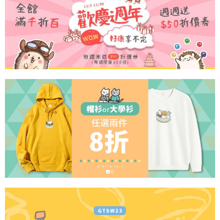
2.基於同意付款使用「大哥付你分期」之契約關係目的，商店將以您的個人
付款後7-11取貨
※ 交易是否成功請以「AFTEE先享後付 」之結帳頁面顯示為準，若有關於
資料（包含姓名、電話或地址）提供予台灣大哥大進項蒐集、處理及利用，
是否繳費成功／繳費後需取消欲退款等相關疑問，請聯繫「AFTEE先享後付
每筆NT$60，滿NT$899(含以上)免運費
由本公司與您本人進行分期帳單所需資料之確認、核對及更正。
客戶支援中心」
https://netprotections.freshdesk.com/support/home
3.完整用戶服務條款，請詳閱以下連結：
https://oppay.tw/userRule
宅配
【注意事項】
１．透過由恩沛科技股份有限公司提供之「AFTEE先享後付」服務完成之交
每筆NT$65，滿NT$899(含以上)免運費
易，需依本服務之必要範圍內提供個人資料，並將交易相關給付款項請求債
權轉讓予恩沛科技股份有限公司。
２．關於個人資料處理事宜，請瀏覽以下網址：
https://aftee.tw/terms/#terms3
３．未成年的使用者請事先徵得法定代理人或監護人之同意方可使用
「AFTEE先享後付」，若未經同意申辦者引起之損失，本公司不負相關責
任。
４．使用「AFTEE先享後付」時，將依據個別帳號之用戶狀況，依本公司即
時審查核予不同之上限額度；若仍有額度不足之情形，本公司將視審查結果
請求用戶進行身份認證。
５．嚴禁一人註冊多個帳號或使用他人資訊註冊。若發現惡意使用之情形，
恩沛科技股份有限公司將有權停止該用戶之使用額度並採取法律行動。