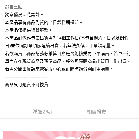
台灣樂天信用卡公司
銷售重點
全盈+PAY
獨家俏皮印花設計。
大哥付你分期
本產品享有商品到貨的七日鑑賞期權益。
相關說明
本產品僅提供退貨服務。
【大哥付你分期使用說明】
本商品訂做作包裝出貨需7-14個工作日(不包含週六、日以及例假
AFTEE先享後付
1.本服務由台灣大哥大提供，台灣大哥大用戶可立即使用無須另外申請。
日)並依照訂單順序陸續出貨，若無法久候，下單請考量。
2.付款方式選擇「大哥付你分期」，訂單成立後會自動跳轉到大哥付的交易
相關說明
流程，驗證手機門號後，選擇欲分期的期數、繳款截止日，確認付款後即完
若欲購買此商品請務必推算日期是否能接受再下單購買，若單一訂
【關於「AFTEE先享後付」】
成交易。
ATM付款
AFTEE先享後付是「在收到商品之後才付款」的支付方式。 讓您購物簡單
單內存在現貨商品及預購商品，將依照預購商品出貨日一併出貨，
3.實際核准額度、可分期數及費用金額請依後續交易確認頁面所載為準。
便利好安心！
4.訂單成立30分鐘內，如未前往確認交易或遇審核未通過，訂單將自動取
若需分開出貨請來電客服中心或訂購時請分開訂單購買。
１．簡單：不需註冊會員、不需綁卡、不需儲值。
運送方式
消。如遇「轉專審核」未通過狀況，表示未達大哥付你分期系統評分，恕無
２．便利：只要手機號碼，簡訊認證，即可結帳。
---------------------------
法說明評估內容。
３．安心：先確認商品／服務後，再付款。
全家付款取貨
商品只可退貨不可換貨
【繳款方式說明】
1.分期款項不併入電信帳單，「大哥付你分期」於每月結算日後寄送繳費提
每筆NT$65，滿NT$899(含以上)免運費
【「AFTEE先享後付」結帳流程】
醒簡訊。
１．於結帳方式選擇「AFTEE先享後付」後，將跳轉至「AFTEE先享後付」
2.透過簡訊連結打開帳單後，可選擇「超商條碼／台灣大直營門市／銀行轉
付款後全家取貨
結帳頁面，進行簡訊認證並確認金額後，即可完成結帳。
帳／街口支付／iPASS MONEY」等通路繳費。
２．訂單成立數日內，您將收到繳費通知簡訊。
詳細說明
相關推薦
每筆NT$60，滿NT$899(含以上)免運費
３．收到繳費通知簡訊後14天內，點擊此簡訊中的連結，可透過四大超商／
【注意事項】
ATM／網路銀行／等多元方式進行付款，方視為交易完成。
7-11付款取貨
1.本服務係由「台灣大哥大股份有限公司」（以下簡稱本公司）所提供，讓
※ 請注意：結帳手續完成當下不需立刻繳費，但若您需要取消訂單，請聯絡
用戶於交易時，得透過本服務購買商品或服務，並由商店將買賣／分期付款
每筆NT$65，滿NT$899(含以上)免運費
購買商品的店家。未經商家同意取消之訂單仍視為有效，需透過AFTEE先享
買賣價金債權讓與本公司後，依約使用本公司帳單繳交帳款。
後付繳納相關費用。