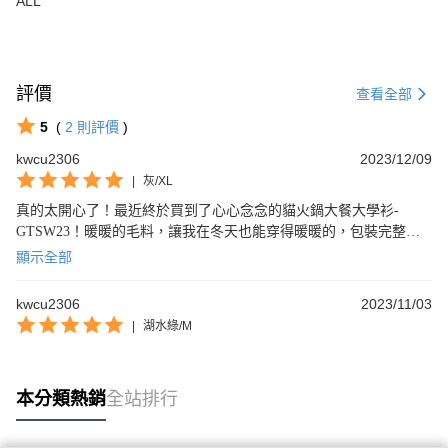
ALL
評價
查看全部
5
(
2
則評價
)
kwcu2306
2023/12/09
|
灰/XL
真的太開心了！最近終於買到了心心念念的貓火鍋大餐大學衫-
GTSW23！暖暖的毛料，讓我在冬天也能穿得暖暖的，包裝完整、
出貨速度快，還附上可愛的小禮物，完全超出預期！質量也十分優
顯示全部
良，穿上去舒適又好看，真的是值得所有貓奴們入手的商品！
kwcu2306
2023/11/03
|
湖水綠/M
本分類熱銷
全站排行