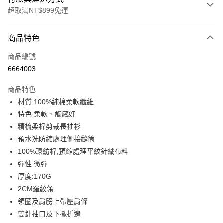
超取滿NT$899免運
付款方式
商品特色
信用卡一次付款
商品編號
信用卡分期付款
6664003
3 期 0 利率 每期
NT$146
21家銀行
商品特色
6 期 0 利率 每期
NT$73
21家銀行
合作金庫商業銀行
第一商業銀行
材質:100%純棉柔軟纖維
華南商業銀行
彰化商業銀行
12 期 0 利率 每期
NT$36
21家銀行
合作金庫商業銀行
第一商業銀行
特色:柔軟、觸感好
上海商業儲蓄銀行
台北富邦商業銀行
華南商業銀行
彰化商業銀行
合作金庫商業銀行
第一商業銀行
超商取貨付款
國泰世華商業銀行
兆豐國際商業銀行
精梳柔棉剪裁長袖衫
上海商業儲蓄銀行
台北富邦商業銀行
華南商業銀行
彰化商業銀行
臺灣中小企業銀行
台中商業銀行
預水洗防縮處理側接縫筒
國泰世華商業銀行
兆豐國際商業銀行
LINE Pay
上海商業儲蓄銀行
台北富邦商業銀行
匯豐（台灣）商業銀行
華泰商業銀行
臺灣中小企業銀行
台中商業銀行
100%環紡棉,預縮處理平紋針織布料
國泰世華商業銀行
兆豐國際商業銀行
聯邦商業銀行
遠東國際商業銀行
匯豐（台灣）商業銀行
華泰商業銀行
Apple Pay
彈性:微彈
臺灣中小企業銀行
台中商業銀行
元大商業銀行
永豐商業銀行
聯邦商業銀行
遠東國際商業銀行
匯豐（台灣）商業銀行
華泰商業銀行
厚度:170G
玉山商業銀行
星展（台灣）商業銀行
街口支付
元大商業銀行
永豐商業銀行
聯邦商業銀行
遠東國際商業銀行
2CM羅紋領
台新國際商業銀行
中國信託商業銀行
玉山商業銀行
星展（台灣）商業銀行
元大商業銀行
永豐商業銀行
台灣樂天信用卡公司
悠遊付
領圈及肩膀上帶壓肩條
台新國際商業銀行
中國信託商業銀行
玉山商業銀行
星展（台灣）商業銀行
雙針袖口及下擺折邊
台灣樂天信用卡公司
台新國際商業銀行
中國信託商業銀行
Google Pay