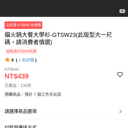
全館滿 NT$899 免運費
貓火鍋大餐大學衫-GTSW23(此版型大一尺
碼，請消費者慎選)
超取滿NT$899免運
5
(
2
則評價
)
NT$640
NT$439
已賣出：131件
預購商品：預計 7 個工作天出貨
請選擇商品選項
付款與運送方式