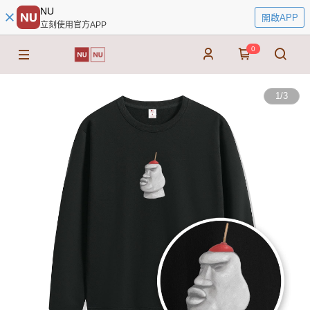
NU
開啟APP
立刻使用官方APP
0
1
/
3