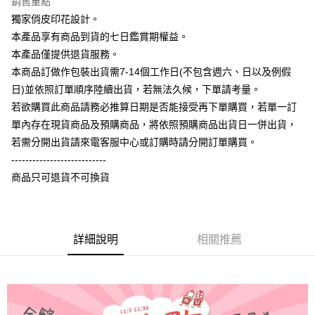
銷售重點
全盈+PAY
獨家俏皮印花設計。
大哥付你分期
本產品享有商品到貨的七日鑑賞期權益。
相關說明
本產品僅提供退貨服務。
【大哥付你分期使用說明】
本商品訂做作包裝出貨需7-14個工作日(不包含週六、日以及例假
AFTEE先享後付
1.本服務由台灣大哥大提供，台灣大哥大用戶可立即使用無須另外申請。
日)並依照訂單順序陸續出貨，若無法久候，下單請考量。
2.付款方式選擇「大哥付你分期」，訂單成立後會自動跳轉到大哥付的交易
相關說明
流程，驗證手機門號後，選擇欲分期的期數、繳款截止日，確認付款後即完
若欲購買此商品請務必推算日期是否能接受再下單購買，若單一訂
【關於「AFTEE先享後付」】
成交易。
ATM付款
AFTEE先享後付是「在收到商品之後才付款」的支付方式。 讓您購物簡單
單內存在現貨商品及預購商品，將依照預購商品出貨日一併出貨，
3.實際核准額度、可分期數及費用金額請依後續交易確認頁面所載為準。
便利好安心！
4.訂單成立30分鐘內，如未前往確認交易或遇審核未通過，訂單將自動取
若需分開出貨請來電客服中心或訂購時請分開訂單購買。
１．簡單：不需註冊會員、不需綁卡、不需儲值。
運送方式
消。如遇「轉專審核」未通過狀況，表示未達大哥付你分期系統評分，恕無
２．便利：只要手機號碼，簡訊認證，即可結帳。
---------------------------
法說明評估內容。
３．安心：先確認商品／服務後，再付款。
全家付款取貨
商品只可退貨不可換貨
【繳款方式說明】
1.分期款項不併入電信帳單，「大哥付你分期」於每月結算日後寄送繳費提
每筆NT$65，滿NT$899(含以上)免運費
【「AFTEE先享後付」結帳流程】
醒簡訊。
１．於結帳方式選擇「AFTEE先享後付」後，將跳轉至「AFTEE先享後付」
2.透過簡訊連結打開帳單後，可選擇「超商條碼／台灣大直營門市／銀行轉
付款後全家取貨
結帳頁面，進行簡訊認證並確認金額後，即可完成結帳。
帳／街口支付／iPASS MONEY」等通路繳費。
２．訂單成立數日內，您將收到繳費通知簡訊。
詳細說明
相關推薦
每筆NT$60，滿NT$899(含以上)免運費
３．收到繳費通知簡訊後14天內，點擊此簡訊中的連結，可透過四大超商／
【注意事項】
ATM／網路銀行／等多元方式進行付款，方視為交易完成。
7-11付款取貨
1.本服務係由「台灣大哥大股份有限公司」（以下簡稱本公司）所提供，讓
※ 請注意：結帳手續完成當下不需立刻繳費，但若您需要取消訂單，請聯絡
用戶於交易時，得透過本服務購買商品或服務，並由商店將買賣／分期付款
每筆NT$65，滿NT$899(含以上)免運費
購買商品的店家。未經商家同意取消之訂單仍視為有效，需透過AFTEE先享
買賣價金債權讓與本公司後，依約使用本公司帳單繳交帳款。
後付繳納相關費用。
2.基於同意付款使用「大哥付你分期」之契約關係目的，商店將以您的個人
付款後7-11取貨
※ 交易是否成功請以「AFTEE先享後付 」之結帳頁面顯示為準，若有關於