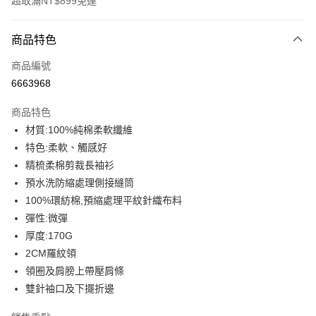
超取滿NT$899免運
付款方式
商品特色
信用卡一次付款
商品編號
信用卡分期付款
6663968
3 期 0 利率 每期
NT$146
21家銀行
商品特色
6 期 0 利率 每期
NT$73
21家銀行
合作金庫商業銀行
第一商業銀行
材質:100%純棉柔軟纖維
華南商業銀行
彰化商業銀行
12 期 0 利率 每期
NT$36
21家銀行
合作金庫商業銀行
第一商業銀行
特色:柔軟、觸感好
上海商業儲蓄銀行
台北富邦商業銀行
華南商業銀行
彰化商業銀行
合作金庫商業銀行
第一商業銀行
超商取貨付款
國泰世華商業銀行
兆豐國際商業銀行
精梳柔棉剪裁長袖衫
上海商業儲蓄銀行
台北富邦商業銀行
華南商業銀行
彰化商業銀行
臺灣中小企業銀行
台中商業銀行
預水洗防縮處理側接縫筒
國泰世華商業銀行
兆豐國際商業銀行
LINE Pay
上海商業儲蓄銀行
台北富邦商業銀行
匯豐（台灣）商業銀行
華泰商業銀行
臺灣中小企業銀行
台中商業銀行
100%環紡棉,預縮處理平紋針織布料
國泰世華商業銀行
兆豐國際商業銀行
聯邦商業銀行
遠東國際商業銀行
匯豐（台灣）商業銀行
華泰商業銀行
Apple Pay
彈性:微彈
臺灣中小企業銀行
台中商業銀行
元大商業銀行
永豐商業銀行
聯邦商業銀行
遠東國際商業銀行
匯豐（台灣）商業銀行
華泰商業銀行
厚度:170G
玉山商業銀行
星展（台灣）商業銀行
街口支付
元大商業銀行
永豐商業銀行
聯邦商業銀行
遠東國際商業銀行
2CM羅紋領
台新國際商業銀行
中國信託商業銀行
玉山商業銀行
星展（台灣）商業銀行
元大商業銀行
永豐商業銀行
台灣樂天信用卡公司
悠遊付
領圈及肩膀上帶壓肩條
台新國際商業銀行
中國信託商業銀行
玉山商業銀行
星展（台灣）商業銀行
雙針袖口及下擺折邊
台灣樂天信用卡公司
台新國際商業銀行
中國信託商業銀行
Google Pay
台灣樂天信用卡公司