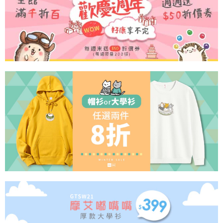
資料（包含姓名、電話或地址）提供予台灣大哥大進項蒐集、處理及利用，
是否繳費成功／繳費後需取消欲退款等相關疑問，請聯繫「AFTEE先享後付
每筆NT$60，滿NT$899(含以上)免運費
由本公司與您本人進行分期帳單所需資料之確認、核對及更正。
客戶支援中心」
https://netprotections.freshdesk.com/support/home
3.完整用戶服務條款，請詳閱以下連結：
https://oppay.tw/userRule
宅配
【注意事項】
１．透過由恩沛科技股份有限公司提供之「AFTEE先享後付」服務完成之交
每筆NT$65，滿NT$899(含以上)免運費
易，需依本服務之必要範圍內提供個人資料，並將交易相關給付款項請求債
權轉讓予恩沛科技股份有限公司。
２．關於個人資料處理事宜，請瀏覽以下網址：
https://aftee.tw/terms/#terms3
３．未成年的使用者請事先徵得法定代理人或監護人之同意方可使用
「AFTEE先享後付」，若未經同意申辦者引起之損失，本公司不負相關責
任。
４．使用「AFTEE先享後付」時，將依據個別帳號之用戶狀況，依本公司即
時審查核予不同之上限額度；若仍有額度不足之情形，本公司將視審查結果
請求用戶進行身份認證。
５．嚴禁一人註冊多個帳號或使用他人資訊註冊。若發現惡意使用之情形，
恩沛科技股份有限公司將有權停止該用戶之使用額度並採取法律行動。