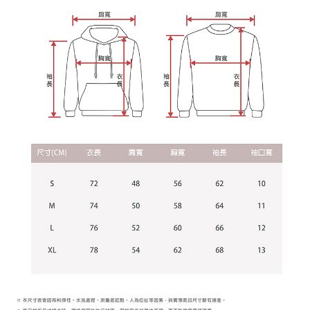
2.基於同意付款使用「大哥付你分期」之契約關係目的，商店將以您的個人
付款後7-11取貨
※ 交易是否成功請以「AFTEE先享後付 」之結帳頁面顯示為準，若有關於
資料（包含姓名、電話或地址）提供予台灣大哥大進項蒐集、處理及利用，
是否繳費成功／繳費後需取消欲退款等相關疑問，請聯繫「AFTEE先享後付
每筆NT$60，滿NT$899(含以上)免運費
由本公司與您本人進行分期帳單所需資料之確認、核對及更正。
客戶支援中心」
https://netprotections.freshdesk.com/support/home
3.完整用戶服務條款，請詳閱以下連結：
https://oppay.tw/userRule
宅配
【注意事項】
１．透過由恩沛科技股份有限公司提供之「AFTEE先享後付」服務完成之交
每筆NT$65，滿NT$899(含以上)免運費
易，需依本服務之必要範圍內提供個人資料，並將交易相關給付款項請求債
權轉讓予恩沛科技股份有限公司。
２．關於個人資料處理事宜，請瀏覽以下網址：
https://aftee.tw/terms/#terms3
３．未成年的使用者請事先徵得法定代理人或監護人之同意方可使用
「AFTEE先享後付」，若未經同意申辦者引起之損失，本公司不負相關責
任。
４．使用「AFTEE先享後付」時，將依據個別帳號之用戶狀況，依本公司即
時審查核予不同之上限額度；若仍有額度不足之情形，本公司將視審查結果
請求用戶進行身份認證。
５．嚴禁一人註冊多個帳號或使用他人資訊註冊。若發現惡意使用之情形，
恩沛科技股份有限公司將有權停止該用戶之使用額度並採取法律行動。