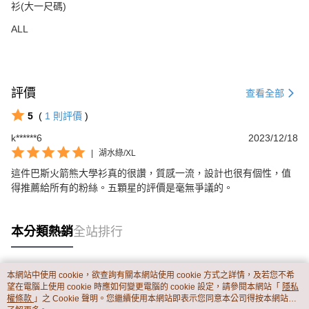
衫(大一尺碼)
ALL
評價
查看全部
5
(
1
則評價
)
k******6
2023/12/18
|
湖水綠/XL
這件巴斯火箭熊大學衫真的很讚，質感一流，設計也很有個性，值
得推薦給所有的粉絲。五顆星的評價是毫無爭議的。
本分類熱銷
全站排行
本網站中使用 cookie，欲查詢有關本網站使用 cookie 方式之詳情，及若您不希
熱門標籤
望在電腦上使用 cookie 時應如何變更電腦的 cookie 設定，請參閱本網站「
隱私
權條款
」之 Cookie 聲明。您繼續使用本網站即表示您同意本公司得按本網站使