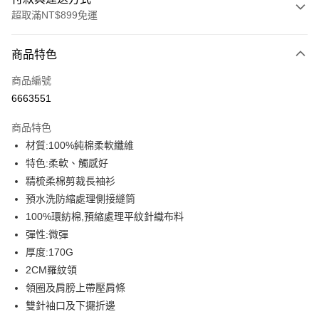
超取滿NT$899免運
付款方式
商品特色
信用卡一次付款
商品編號
信用卡分期付款
6663551
3 期 0 利率 每期
NT$146
21家銀行
商品特色
6 期 0 利率 每期
NT$73
21家銀行
合作金庫商業銀行
第一商業銀行
材質:100%純棉柔軟纖維
華南商業銀行
彰化商業銀行
12 期 0 利率 每期
NT$36
21家銀行
合作金庫商業銀行
第一商業銀行
特色:柔軟、觸感好
上海商業儲蓄銀行
台北富邦商業銀行
華南商業銀行
彰化商業銀行
合作金庫商業銀行
第一商業銀行
超商取貨付款
國泰世華商業銀行
兆豐國際商業銀行
精梳柔棉剪裁長袖衫
上海商業儲蓄銀行
台北富邦商業銀行
華南商業銀行
彰化商業銀行
臺灣中小企業銀行
台中商業銀行
預水洗防縮處理側接縫筒
國泰世華商業銀行
兆豐國際商業銀行
LINE Pay
上海商業儲蓄銀行
台北富邦商業銀行
匯豐（台灣）商業銀行
華泰商業銀行
臺灣中小企業銀行
台中商業銀行
100%環紡棉,預縮處理平紋針織布料
國泰世華商業銀行
兆豐國際商業銀行
聯邦商業銀行
遠東國際商業銀行
匯豐（台灣）商業銀行
華泰商業銀行
Apple Pay
彈性:微彈
臺灣中小企業銀行
台中商業銀行
元大商業銀行
永豐商業銀行
聯邦商業銀行
遠東國際商業銀行
匯豐（台灣）商業銀行
華泰商業銀行
厚度:170G
玉山商業銀行
星展（台灣）商業銀行
街口支付
元大商業銀行
永豐商業銀行
聯邦商業銀行
遠東國際商業銀行
2CM羅紋領
台新國際商業銀行
中國信託商業銀行
玉山商業銀行
星展（台灣）商業銀行
元大商業銀行
永豐商業銀行
台灣樂天信用卡公司
悠遊付
領圈及肩膀上帶壓肩條
台新國際商業銀行
中國信託商業銀行
玉山商業銀行
星展（台灣）商業銀行
雙針袖口及下擺折邊
台灣樂天信用卡公司
台新國際商業銀行
中國信託商業銀行
Google Pay