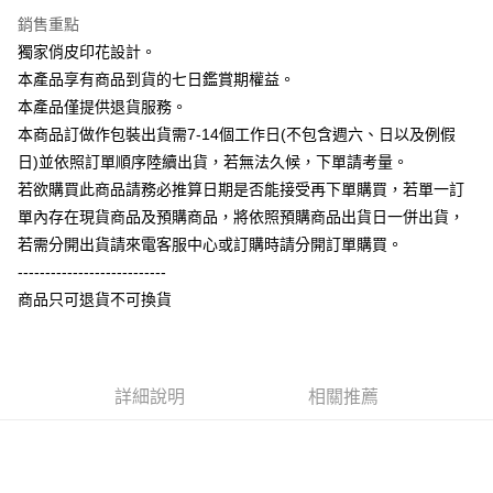
台灣樂天信用卡公司
銷售重點
全盈+PAY
獨家俏皮印花設計。
大哥付你分期
本產品享有商品到貨的七日鑑賞期權益。
相關說明
本產品僅提供退貨服務。
【大哥付你分期使用說明】
本商品訂做作包裝出貨需7-14個工作日(不包含週六、日以及例假
AFTEE先享後付
1.本服務由台灣大哥大提供，台灣大哥大用戶可立即使用無須另外申請。
日)並依照訂單順序陸續出貨，若無法久候，下單請考量。
2.付款方式選擇「大哥付你分期」，訂單成立後會自動跳轉到大哥付的交易
相關說明
流程，驗證手機門號後，選擇欲分期的期數、繳款截止日，確認付款後即完
若欲購買此商品請務必推算日期是否能接受再下單購買，若單一訂
【關於「AFTEE先享後付」】
成交易。
ATM付款
AFTEE先享後付是「在收到商品之後才付款」的支付方式。 讓您購物簡單
單內存在現貨商品及預購商品，將依照預購商品出貨日一併出貨，
3.實際核准額度、可分期數及費用金額請依後續交易確認頁面所載為準。
便利好安心！
4.訂單成立30分鐘內，如未前往確認交易或遇審核未通過，訂單將自動取
若需分開出貨請來電客服中心或訂購時請分開訂單購買。
１．簡單：不需註冊會員、不需綁卡、不需儲值。
運送方式
消。如遇「轉專審核」未通過狀況，表示未達大哥付你分期系統評分，恕無
２．便利：只要手機號碼，簡訊認證，即可結帳。
---------------------------
法說明評估內容。
３．安心：先確認商品／服務後，再付款。
全家付款取貨
商品只可退貨不可換貨
【繳款方式說明】
1.分期款項不併入電信帳單，「大哥付你分期」於每月結算日後寄送繳費提
每筆NT$65，滿NT$899(含以上)免運費
【「AFTEE先享後付」結帳流程】
醒簡訊。
１．於結帳方式選擇「AFTEE先享後付」後，將跳轉至「AFTEE先享後付」
2.透過簡訊連結打開帳單後，可選擇「超商條碼／台灣大直營門市／銀行轉
付款後全家取貨
結帳頁面，進行簡訊認證並確認金額後，即可完成結帳。
帳／街口支付／iPASS MONEY」等通路繳費。
２．訂單成立數日內，您將收到繳費通知簡訊。
詳細說明
相關推薦
每筆NT$60，滿NT$899(含以上)免運費
３．收到繳費通知簡訊後14天內，點擊此簡訊中的連結，可透過四大超商／
【注意事項】
ATM／網路銀行／等多元方式進行付款，方視為交易完成。
7-11付款取貨
1.本服務係由「台灣大哥大股份有限公司」（以下簡稱本公司）所提供，讓
※ 請注意：結帳手續完成當下不需立刻繳費，但若您需要取消訂單，請聯絡
用戶於交易時，得透過本服務購買商品或服務，並由商店將買賣／分期付款
每筆NT$65，滿NT$899(含以上)免運費
購買商品的店家。未經商家同意取消之訂單仍視為有效，需透過AFTEE先享
買賣價金債權讓與本公司後，依約使用本公司帳單繳交帳款。
後付繳納相關費用。