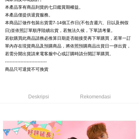
Limited
Bank Komersial E.SUN
DBS Bank
Taiwan
本產品享有商品到貨的七日鑑賞期權益。
Union Bank of Taiwan
Far Eastern International
Bank Antarabangsa
Bank CTBC
OP Pay Later
Bank
Taishin
本產品僅提供退貨服務。
Deskripsi
Yuanta Commercial Bank
Bank SinoPac
Syarikat Kad Kredit
本商品訂做作包裝出貨需7-14個工作日(不包含週六、日以及例假
[Terma Penggunaan untuk OP Pay Later]
Bank Komersial E.SUN
DBS Bank
Rakuten Taiwan
AFTEE
日)並依照訂單順序陸續出貨，若無法久候，下單請考量。
Bank Antarabangsa
Bank CTBC
Perkhidmatan ini disediakan oleh Taiwan Mobile dan tersedia untuk
Deskripsi
若欲購買此商品請務必推算日期是否能接受再下單購買，若單一訂
Taishin
pengguna Taiwan Mobile tanpa memerlukan permohonan tambahan.
Pertama, Mengenai Perkhidmatan AFTEE Beli Sekarang Bayar Kemudian
單內存在現貨商品及預購商品，將依照預購商品出貨日一併出貨，
Syarikat Kad Kredit
Pemindahan ATM
1. Dengan memilih AFTEE sebagai kaedah pembayaran, mesej
Rakuten Taiwan
若需分開出貨請來電客服中心或訂購時請分開訂單購買。
Jika anda memilih OP Pay Later sebagai kaedah pembayaran, sistem
pengesahan AFTEE akan muncul.
akan mengarahkan anda secara automatik ke proses transaksi OP Pay
---------------------------
2. Anda boleh meneruskan pembayaran selepas pengesahan SMS.
Pilihan Penghantaran
Later selepas pesanan dibuat. Anda perlu mengesahkan nombor telefon
3. Tiada bayaran diperlukan apabila pesanan disahkan. Produk akan
商品只可退貨不可換貨
mudah alih anda, memilih bilangan ansuran, dan menetapkan tarikh
dihantar ke alamat yang ditetapkan.
全家付款取貨
akhir pembayaran. Transaksi akan dianggap selesai setelah pembayaran
4. Setelah pesanan disahkan, anda akan menerima SMS pembayaran
disahkan.
NT$65/pesanan | Penghantaran percuma untuk pesanan
manakala ahli aplikasi akan menerima pemberitahuan tolak aplikasi
NT$899 atau lebih
AFTEE.
Had kredit yang diluluskan, tempoh ansuran yang tersedia, dan yuran
5. Tiada bayaran diperlukan apabila anda menerima produk. Sila buat
Deskripsi
Rekomendasi
yang dikenakan adalah tertakluk kepada maklumat yang dinyatakan
pembayaran di empat kedai serbaneka utama, ATM atau perbankan
付款後全家取貨
pada halaman pengesahan transaksi seterusnya.
dalam talian dengan SMS pembayaran atau pemberitahuan tolak aplikasi
NT$60/pesanan | Penghantaran percuma untuk pesanan
AFTEE.
Jika transaksi tidak disahkan dalam masa 30 minit selepas pesanan
NT$899 atau lebih
dibuat, atau jika permohonan gagal dalam proses semakan, pesanan
Sila ambil perhatian bahawa tempoh pembayaran adalah 14 hari. Walau
akan dibatalkan secara automatik. Jika permohonan gagal pada
7-11付款取貨
bagaimanapun, bagi mereka yang telah memuat turun Aplikasi AFTEE
peringkat "semakan manual", ini bermakna kriteria pemarkahan sistem
dan mendaftar sebagai ahli AFTEE boleh menikmati tempoh pembayaran
NT$65/pesanan | Penghantaran percuma untuk pesanan
tidak dipenuhi; butiran penilaian khusus tidak akan didedahkan.