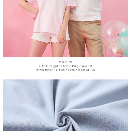
(https://aftee.tw/privacypolicy/
) untuk maklumat lanjut.
diperlukan untuk pengebilan ansuran, termasuk pengesahan,
pengesahan semula dan pembetulan.
Jumlah yang diperakui untuk pengguna kali pertama yang lulus
kelulusan boleh sehingga NT$10,000. Jika pengguna tidak membuat
Untuk terma perkhidmatan penuh, sila rujuk pautan berikut:
pembayaran dalam tempoh tersebut, yuran pembayaran lewat sebanyak
https://oppay.tw/userRule
" target="_blank" class="link revert-
20% setahun akan dikenakan. Pengguna bawah umur dikehendaki
style">https://oppay.tw/userRule
mendapatkan kebenaran daripada ibu bapa atau penjaga yang sah
untuk menggunakan AFTEE.
【Panduan Penggunaan Pembayaran Ansuran Gogo】
1. Perkhidmatan ini disediakan oleh Taiwan Mobile, pengguna telefon
Sila hubungi NP Taiwan Inc. di
cs_tw@netprotections.co.jp
jika anda
mudah alih boleh segera menggunakan tanpa perlu memohon lagi.
mempunyai sebarang kebimbangan mengenai pemprosesan dan
(Hanya untuk nombor langganan peribadi, tidak terbuka untuk syarikat
penggunaan pada data peribadi. Jika anda tidak bersetuju dengan data
dan kad prabayar)
peribadi yang disenaraikan seperti di atas akan dikumpul dan digunakan
2. Pilihan kaedah pembayaran "Pembayaran Ansuran Gogo", selepas
oleh AFTEE, sila jangan gunakan perkhidmatan ini.
pesanan ditubuhkan, akan secara automatik dialihkan ke proses
transaksi Gogo, selepas pengesahan nombor telefon, pilih bilangan
ansuran yang diingini, tarikh akhir pembayaran, dan setelah
mengesahkan pembayaran, transaksi akan selesai.
3. Jumlah kelulusan sebenar, bilangan ansuran dan jumlah bayaran
adalah berdasarkan halaman pengesahan transaksi seterusnya.
4. Dalam masa 30 minit selepas pesanan ditubuhkan, jika tidak pergi
untuk mengesahkan transaksi atau jika tidak lulus semakan, pesanan
akan dibatalkan secara automatik. Jika terdapat situasi "pindah untuk
semakan khusus" yang tidak lulus, ini menunjukkan bahawa sistem
penilaian tidak mencukupi, tiada penjelasan mengenai kandungan
penilaian boleh diberikan.