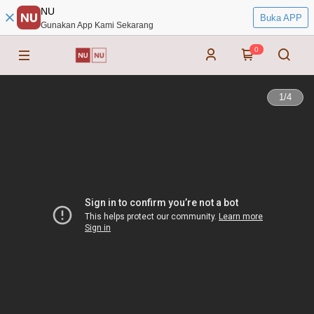
NU
Buka APP
Gunakan App Kami Sekarang
0
1
/
4