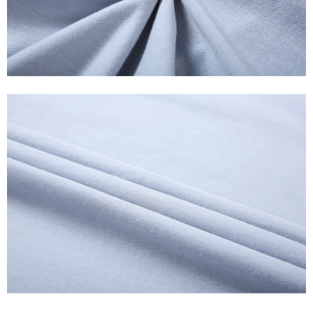
【Penerangan Kaedah Pembayaran】
1. Pembayaran ansuran tidak digabungkan dalam bil telekomunikasi,
"Pembayaran Ansuran Gogo" akan menghantar SMS peringatan
pembayaran selepas tarikh penyelesaian bulanan.
2. Melalui pautan SMS untuk membuka bil, anda boleh memilih untuk
membayar melalui "Kod bar kedai serbaneka / Kedai rasmi Taiwan
Mobile / Pemindahan bank / Pembayaran J街口 / iPASS MONEY" dan
saluran lain.
【Nota Penting】
1. Perkhidmatan ini disediakan oleh "Taiwan Mobile Co., Ltd." untuk
membolehkan pengguna membeli produk atau perkhidmatan melalui
perkhidmatan ini semasa transaksi, dan kedai akan menyerahkan hak
tuntutan harga jual/beli ansuran kepada syarikat ini untuk membayar bil
menggunakan bil syarikat ini.
2. Berdasarkan tujuan kontrak persetujuan pembayaran menggunakan
"Pembayaran Ansuran Gogo", kedai akan memberikan maklumat peribadi
anda (termasuk nama, telefon atau alamat) kepada Taiwan Mobile untuk
pengumpulan, pemprosesan dan penggunaan, untuk pengesahan,
semakan dan pembetulan data yang diperlukan untuk bil ansuran oleh
Taiwan Mobile.
3. Sila baca syarat perkhidmatan pengguna secara lengkap melalui
pautan berikut: https://oppay.tw/userRule