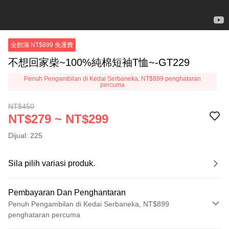
全館滿 NT$899 免運費
不想回家柴~100%純棉短袖T恤~-GT229
Penuh Pengambilan di Kedai Serbaneka, NT$899 penghataran
percuma
NT$450
NT$279 ~ NT$299
Dijual: 225
Sila pilih variasi produk.
Pembayaran Dan Penghantaran
Penuh Pengambilan di Kedai Serbaneka, NT$899
penghataran percuma