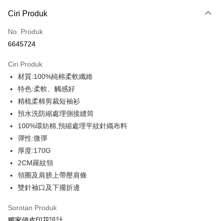
Kaedah Pembayaran
Ciri Produk
Kad Kredit (Bayaran Penuh)
No. Produk
Ansuran Kad Kredit
6645724
3 ansuran pada kadar faedah 0,
NT$93
setiap ansuran
Ciri Produk
21 Bank
6 ansuran pada kadar faedah 0,
NT$46
setiap
Taiwan Cooperative Bank
Bank Komersial Pertama
材質:100%純棉柔軟纖維
Hua Nan Commercial
Chang Hwa Commercial
ansuran
21 Bank
Bank
Bank
特色:柔軟、觸感好
12 ansuran pada kadar faedah 0,
NT$23
setiap ansuran
Taiwan Cooperative Bank
Bank Komersial Pertama
The Shanghai
Bank Komersial Taipei
精梳柔棉剪裁短袖衫
Hua Nan Commercial Bank
Chang Hwa Commercial Bank
21 Bank
Taiwan Cooperative Bank
Bank Komersial Pertama
Commercial & Savings
Fubon
Pengambilan di Kedai Serbaneka
預水洗防縮處理側接縫筒
The Shanghai Commercial &
Bank Komersial Taipei Fubon
Hua Nan Commercial
Chang Hwa Commercial
Bank
Savings Bank
100%環紡棉,預縮處理平紋針織布料
LINE Pay
Bank
Bank
Bank Cathay United
Mega International
Bank Cathay United
Mega International Commercial
彈性:微彈
The Shanghai
Bank Komersial Taipei
Commercial Bank
Bank
Apple Pay
Commercial & Savings
Fubon
厚度:170G
Taiwan Business Bank
Taichung Commercial
Taiwan Business Bank
Taichung Commercial Bank
Bank
Bank
2CM羅紋領
JKOPAY
HSBC Bank (Taiwan) Limited
Hwatai Bank
Bank Cathay United
Mega International
HSBC Bank (Taiwan)
Hwatai Bank
領圈及肩膀上帶壓肩條
Union Bank of Taiwan
Far Eastern International Bank
Commercial Bank
Limited
Easy Wallet
雙針袖口及下擺折邊
Yuanta Commercial Bank
Bank SinoPac
Taiwan Business Bank
Taichung Commercial
Union Bank of Taiwan
Far Eastern International
Bank Komersial E.SUN
DBS Bank
Bank
Google Pay
Bank
Sorotan Produk
Bank Antarabangsa Taishin
Bank CTBC
HSBC Bank (Taiwan)
Hwatai Bank
Yuanta Commercial Bank
Bank SinoPac
Syarikat Kad Kredit Rakuten
獨家俏皮印花設計。
Plus PAY