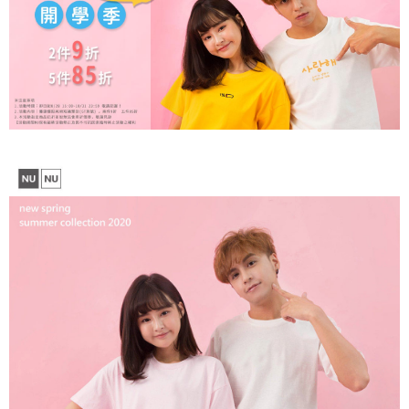
sehingga 45 hari.
NT$899 atau lebih
[Arahan Pembayaran]
Tempoh pembayaran dikira dari masa kedai meminta pembayaran anda,
付款後7-11取貨
ditambah dengan bilangan hari yang boleh dilanjutkan oleh AFTEE. Anda
Pembayaran ansuran melalui OP Pay Later akan dibilkan secara
boleh melanjutkan tempoh pembayaran anda sebelum anda menerima
NT$60/pesanan | Penghantaran percuma untuk pesanan
berasingan dan tidak termasuk dalam bil telekom anda. SMS peringatan
pesanan. Walau bagaimanapun, tiada jaminan bahawa anda boleh
pembayaran akan dihantar selepas kitaran bil bulanan.
NT$899 atau lebih
menerima pesanan anda semasa tempoh pembayaran (cth.: produk
prapesanan atau produk yang mungkin mengambil masa yang lebih
Selepas mengakses bil melalui pautan dalam SMS, anda boleh
宅配
lama untuk dihantar). Oleh itu, anda dikehendaki membuat pembayaran
menyelesaikan pembayaran anda melalui salah satu saluran berikut: kod
kepada AFTEE dalam tempoh sama ada anda menerima pesanan.
NT$65/pesanan | Penghantaran percuma untuk pesanan
bar kedai serbaneka, kedai runcit Taiwan Mobile, pemindahan bank,
JKOPay, atau iPASS MONEY.
NT$899 atau lebih
Kedua, Sekatan Pembayaran
1. Jumlah yang diperakui untuk pengguna kali pertama boleh sehingga
[Nota Penting]
NT$10,000. Amaun diperakui sebenar yang diluluskan akan berdasarkan
keputusan pensijilan dan semakan oleh AFTEE.
Perkhidmatan ini disediakan oleh Taiwan Mobile Co., Ltd. (“Syarikat”),
2. Amaun perbelanjaan minimum mestilah lebih besar daripada NT$20.
yang membolehkan pelanggan membeli barangan atau perkhidmatan
3. Pada masa ini hanya tersedia untuk ahli Taiwan.
melalui perkhidmatan ini pada masa transaksi. Hasil daripada pembelian
atau pembayaran ansuran akan dipindahkan oleh peniaga kepada
Ketiga, Syarat Perkhidmatan
Syarikat, dan pelanggan hendaklah membuat pembayaran mengikut
Perkhidmatan AFTEE Beli Sekarang Bayar Kemudian disediakan oleh NP
perjanjian menggunakan sistem bil Syarikat.
Taiwan, Inc. dan AFTEE akan membuat bil kepada pengguna. AFTEE
akan menggunakan data peribadi yang dikumpul (termasuk nama
Untuk memenuhi hubungan kontrak yang terjalin melalui persetujuan
pembeli, no. telefon, nama penerima, no. telefon, alamat penerima) untuk
penggunaan OP Pay Later, peniaga akan memberikan maklumat peribadi
penggunaan perkhidmatan. Sila rujuk kepada "Penyata Pengumpulan
anda (termasuk nama, nombor telefon, atau alamat) kepada Syarikat bagi
Data Peribadi, Pemprosesan, Penggunaan"
tujuan pengumpulan, pemprosesan dan penggunaan data yang