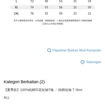
Paparkan Butiran Mod Komputer
Sokongan
Kategori Berkaitan (2)
【夏季款】100%純棉印花短袖T恤
純棉短袖 T Shirt
ALL