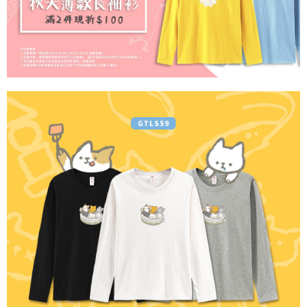
宅配
【注意事項】
１．透過由恩沛科技股份有限公司提供之「AFTEE先享後付」服務完成之交
每筆NT$65，滿NT$899(含以上)免運費
易，需依本服務之必要範圍內提供個人資料，並將交易相關給付款項請求債
權轉讓予恩沛科技股份有限公司。
２．關於個人資料處理事宜，請瀏覽以下網址：
https://aftee.tw/terms/#terms3
３．未成年的使用者請事先徵得法定代理人或監護人之同意方可使用
「AFTEE先享後付」，若未經同意申辦者引起之損失，本公司不負相關責
任。
４．使用「AFTEE先享後付」時，將依據個別帳號之用戶狀況，依本公司即
時審查核予不同之上限額度；若仍有額度不足之情形，本公司將視審查結果
請求用戶進行身份認證。
５．嚴禁一人註冊多個帳號或使用他人資訊註冊。若發現惡意使用之情形，
恩沛科技股份有限公司將有權停止該用戶之使用額度並採取法律行動。