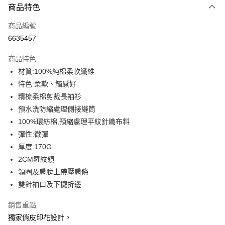
商品特色
信用卡一次付款
商品編號
信用卡分期付款
6635457
3 期 0 利率 每期
NT$109
21家銀行
商品特色
6 期 0 利率 每期
NT$54
21家銀行
合作金庫商業銀行
第一商業銀行
材質:100%純棉柔軟纖維
華南商業銀行
彰化商業銀行
12 期 0 利率 每期
NT$27
21家銀行
合作金庫商業銀行
第一商業銀行
特色:柔軟、觸感好
上海商業儲蓄銀行
台北富邦商業銀行
華南商業銀行
彰化商業銀行
合作金庫商業銀行
第一商業銀行
超商取貨付款
國泰世華商業銀行
兆豐國際商業銀行
精梳柔棉剪裁長袖衫
上海商業儲蓄銀行
台北富邦商業銀行
華南商業銀行
彰化商業銀行
臺灣中小企業銀行
台中商業銀行
預水洗防縮處理側接縫筒
國泰世華商業銀行
兆豐國際商業銀行
LINE Pay
上海商業儲蓄銀行
台北富邦商業銀行
匯豐（台灣）商業銀行
華泰商業銀行
臺灣中小企業銀行
台中商業銀行
100%環紡棉,預縮處理平紋針織布料
國泰世華商業銀行
兆豐國際商業銀行
聯邦商業銀行
遠東國際商業銀行
匯豐（台灣）商業銀行
華泰商業銀行
Apple Pay
彈性:微彈
臺灣中小企業銀行
台中商業銀行
元大商業銀行
永豐商業銀行
聯邦商業銀行
遠東國際商業銀行
匯豐（台灣）商業銀行
華泰商業銀行
厚度:170G
玉山商業銀行
星展（台灣）商業銀行
街口支付
元大商業銀行
永豐商業銀行
聯邦商業銀行
遠東國際商業銀行
2CM羅紋領
台新國際商業銀行
中國信託商業銀行
玉山商業銀行
星展（台灣）商業銀行
元大商業銀行
永豐商業銀行
台灣樂天信用卡公司
悠遊付
領圈及肩膀上帶壓肩條
台新國際商業銀行
中國信託商業銀行
玉山商業銀行
星展（台灣）商業銀行
雙針袖口及下擺折邊
台灣樂天信用卡公司
台新國際商業銀行
中國信託商業銀行
Google Pay
台灣樂天信用卡公司
銷售重點
全盈+PAY
獨家俏皮印花設計。