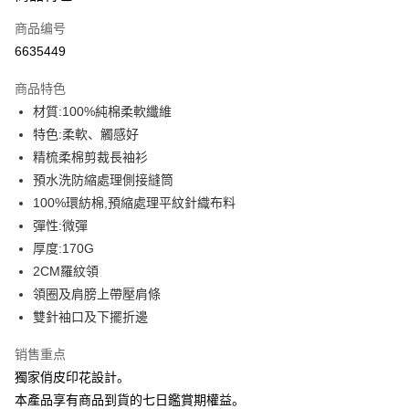
信用卡一次付款
商品编号
信用卡分期付款
6635449
3期 0利率，每期
NT$109
21家银行
商品特色
6期 0利率，每期
NT$54
21家银行
合作金库商业银行
第一商业银行
材質:100%純棉柔軟纖維
华南商业银行
彰化商业银行
12期 0利率，每期
NT$27
21家银行
合作金库商业银行
第一商业银行
特色:柔軟、觸感好
上海商业储蓄银行
台北富邦商业银行
华南商业银行
彰化商业银行
合作金库商业银行
第一商业银行
超商取货付款
国泰世华商业银行
兆丰国际商业银行
精梳柔棉剪裁長袖衫
上海商业储蓄银行
台北富邦商业银行
华南商业银行
彰化商业银行
台湾中小企业银行
台中商业银行
預水洗防縮處理側接縫筒
国泰世华商业银行
兆丰国际商业银行
LINE Pay
上海商业储蓄银行
台北富邦商业银行
汇丰（台湾）商业银行
华泰商业银行
台湾中小企业银行
台中商业银行
100%環紡棉,預縮處理平紋針織布料
国泰世华商业银行
兆丰国际商业银行
联邦商业银行
远东国际商业银行
汇丰（台湾）商业银行
华泰商业银行
Apple Pay
彈性:微彈
台湾中小企业银行
台中商业银行
元大商业银行
永丰商业银行
联邦商业银行
远东国际商业银行
汇丰（台湾）商业银行
华泰商业银行
厚度:170G
玉山商业银行
星展（台湾）商业银行
街口支付
元大商业银行
永丰商业银行
联邦商业银行
远东国际商业银行
2CM羅紋領
台新国际商业银行
中国信托商业银行
玉山商业银行
星展（台湾）商业银行
元大商业银行
永丰商业银行
台湾乐天信用卡公司
悠遊付
領圈及肩膀上帶壓肩條
台新国际商业银行
中国信托商业银行
玉山商业银行
星展（台湾）商业银行
雙針袖口及下擺折邊
台湾乐天信用卡公司
台新国际商业银行
中国信托商业银行
Google Pay
台湾乐天信用卡公司
销售重点
Plus PAY
獨家俏皮印花設計。
大哥付你分期
本產品享有商品到貨的七日鑑賞期權益。