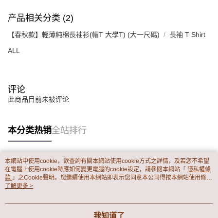
产品相关分类 (2)
【春秋款】輕薄純棉長袖衫(帽T 大學T) (大一尺碼)
長袖 T Shirt
ALL
评论
此商品目前未被评论
本分类热销
全站排行
本網站中使用cookie，欲查詢有關本網站使用cookie方式之詳情，及若您不希望
热门标签
在電腦上使用cookie時應如何變更電腦的cookie設定，請參閱本網站「
隱私權條
款
」之Cookie聲明。您繼續使用本網站即表示您同意本公司得按本網站使用條款
之Cookie聲明使用cookie。
了解更多 >
我知道了