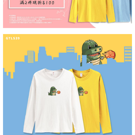
之上限額度
2. 結帳金額須大於NT$30
每笔NT$65，满NT$899(含以上)免运费
3. 目前僅支援台灣會員
三、聲明條款
「AFTEE先享後付」(下稱本服務)乃由恩沛科技股份有限公司(下稱 AFTEE )
所提供，並由 AFTEE 向您收取款項。因使用本服務所須提供之個人資料(包
含但不限於訂購人姓名、電話，收件人姓名、電話、收件地址)，將交付予
AFTEE 於本服務必要服務範圍內運用。關於 AFTEE 對於個人資料之蒐集、
處理、利用，詳參 AFTEE 官網之『個人資料蒐集、處理及利用告知聲明』
（
https://aftee.tw/privacypolicy/
）。
若款項超過繳費期限，將根據當次的金額加收年利率 16% 的逾期滯納金。
未成年的使用者，請事先徵得法定代理人或監護人之同意方可使用
AFTEE。
若您對於個人資料之處理、利用有任何疑問，或欲行使相關法律權利，請聯
繫恩沛科技股份有限公司。若您不同意我們將上開所示之個人資料，連同必
要之購買訂單資訊提供予 AFTEE ，或讓 AFTEE 蒐集處理利用您的個人資
料，請勿選用本服務。