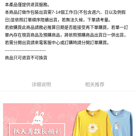
相关说明
本產品僅提供退貨服務。
【大哥付你分期使用说明】
本商品訂做作包裝出貨需7-14個工作日(不包含週六、日以及例假
AFTEE先享后付
1. 本服务由台湾大哥大提供，电信用户可立即使用无须另外申请。（限个人
日)並依照訂單順序陸續出貨，若無法久候，下單請考量。
月租型门号，不开放公司户及预付卡使用）
相关说明
2. 付款方式选择 “大哥付你分期”，订单成立后会自动跳转到大哥付的交易流
若欲購買此商品請務必推算日期是否能接受再下單購買，若單一訂
一、關於 AFTEE先享後付
程，验证手机门号后，选择欲分期的期数、缴款截止日，确认付款后即完成
ATM付款
1. 於付款方式選擇AFTEE先享後付，將跳出AFTEE先享後付手機驗證視
單內存在現貨商品及預購商品，將依照預購商品出貨日一併出貨，
交易。
窗。
3. 实际核准额度、可分期数及费用金额请依后续交易确认页面所载为准。
若需分開出貨請來電客服中心或訂購時請分開訂單購買。
2. 進行簡訊驗證之後，即可完成結帳手續。
运送方式
4. 订单成立30分钟内，如未前往确认交易或遇审核未通过，订单将自动取
3. 訂單確認後不需事先繳費，商品會配送至您的指定地址。
---------------------------
消。如遇 “转专审核”未通过状况，表示未达系统评分，恕无法说明评估内
4. 下訂完成後，您的手機會收到一封繳費通知簡訊，APP會員則會收到
全家付款取貨
商品只可退貨不可換貨
容。
AFTEE APP推播通知。
【缴款方式说明】
每笔NT$65，满NT$899(含以上)免运费
5. 收到商品當下無需繳費，確認無誤後，請再利用繳費通知簡訊或AFTEE
1. 分期款项不并入电信账单，“大哥付你分期”于每月结算日后寄送缴费提醒
APP於四大便利商店‧ATM/網銀等方式進行付款。
短信。
付款後全家取貨
2. 通过短信链接打开账单后，可选择 “超商条码／台湾大直营门市／银行转
請留意繳費期限為 14 天。唯有下載 AFTEE App 成為 AFTEE 會員者方能享
详细说明
相关推荐
每笔NT$60，满NT$899(含以上)免运费
账／街口支付／iPASS MONEY”等通路缴费。
有最長 45 天內付款之服務。
7-11付款取貨
【注意事项】
繳費期限，為商家向您請款的時間，再加上使用AFTEE可延長的天數所計算
1. 本服务系由 “台湾大哥大股份有限公司”所提供，让用户于交易时，得通过
每笔NT$65，满NT$899(含以上)免运费
出。使用AFTEE下訂可以延長您收到商品前的繳費天數，但無法保證一定能
本服务购买商品或服务，并由商店将买卖／分期付款买卖价金债权让与本公
夠在期限內收到商品(例如:預購商品或預計到貨時間較長者)。因此無論收到
司后，依约使用本公司账单缴交账款。
付款後7-11取貨
商品與否，仍需要請您在AFTEE規定的時間內完成繳費。
2. 基于同意付款使用 “大哥付你分期”之契约关系目的，商店将以您的个人资
每笔NT$60，满NT$899(含以上)免运费
料（包含姓名、电话或地址）提供予台湾大哥大进项收集、处理及利用，由
二、付款限制
台湾大哥大与本人进行分期账单所需资料之确认、核对及更正。
1. 初次使用 AFTEE 時，將依認證結果及本公司審查結果，核予每個人不同
宅配
3. 完整用户服务条款，请详阅以下链接：
https://oppay.tw/userRule