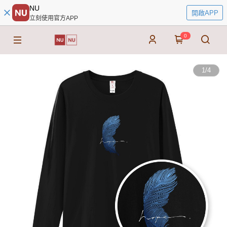
NU
開啟APP
立刻使用官方APP
0
1
/
4