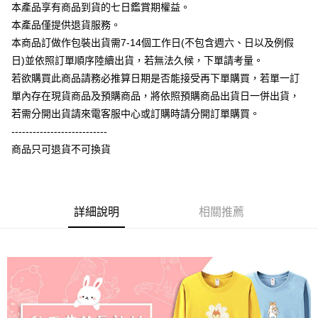
大哥付你分期
本產品享有商品到貨的七日鑑賞期權益。
相關說明
本產品僅提供退貨服務。
【大哥付你分期使用說明】
本商品訂做作包裝出貨需7-14個工作日(不包含週六、日以及例假
AFTEE先享後付
1.本服務由台灣大哥大提供，台灣大哥大用戶可立即使用無須另外申請。
日)並依照訂單順序陸續出貨，若無法久候，下單請考量。
2.付款方式選擇「大哥付你分期」，訂單成立後會自動跳轉到大哥付的交易
相關說明
流程，驗證手機門號後，選擇欲分期的期數、繳款截止日，確認付款後即完
若欲購買此商品請務必推算日期是否能接受再下單購買，若單一訂
【關於「AFTEE先享後付」】
成交易。
ATM付款
AFTEE先享後付是「在收到商品之後才付款」的支付方式。 讓您購物簡單
單內存在現貨商品及預購商品，將依照預購商品出貨日一併出貨，
3.實際核准額度、可分期數及費用金額請依後續交易確認頁面所載為準。
便利好安心！
4.訂單成立30分鐘內，如未前往確認交易或遇審核未通過，訂單將自動取
若需分開出貨請來電客服中心或訂購時請分開訂單購買。
１．簡單：不需註冊會員、不需綁卡、不需儲值。
運送方式
消。如遇「轉專審核」未通過狀況，表示未達大哥付你分期系統評分，恕無
２．便利：只要手機號碼，簡訊認證，即可結帳。
---------------------------
法說明評估內容。
３．安心：先確認商品／服務後，再付款。
全家付款取貨
商品只可退貨不可換貨
【繳款方式說明】
1.分期款項不併入電信帳單，「大哥付你分期」於每月結算日後寄送繳費提
每筆NT$65，滿NT$899(含以上)免運費
【「AFTEE先享後付」結帳流程】
醒簡訊。
１．於結帳方式選擇「AFTEE先享後付」後，將跳轉至「AFTEE先享後付」
2.透過簡訊連結打開帳單後，可選擇「超商條碼／台灣大直營門市／銀行轉
付款後全家取貨
結帳頁面，進行簡訊認證並確認金額後，即可完成結帳。
帳／街口支付／iPASS MONEY」等通路繳費。
２．訂單成立數日內，您將收到繳費通知簡訊。
詳細說明
相關推薦
每筆NT$60，滿NT$899(含以上)免運費
３．收到繳費通知簡訊後14天內，點擊此簡訊中的連結，可透過四大超商／
【注意事項】
ATM／網路銀行／等多元方式進行付款，方視為交易完成。
7-11付款取貨
1.本服務係由「台灣大哥大股份有限公司」（以下簡稱本公司）所提供，讓
※ 請注意：結帳手續完成當下不需立刻繳費，但若您需要取消訂單，請聯絡
用戶於交易時，得透過本服務購買商品或服務，並由商店將買賣／分期付款
每筆NT$65，滿NT$899(含以上)免運費
購買商品的店家。未經商家同意取消之訂單仍視為有效，需透過AFTEE先享
買賣價金債權讓與本公司後，依約使用本公司帳單繳交帳款。
後付繳納相關費用。
2.基於同意付款使用「大哥付你分期」之契約關係目的，商店將以您的個人
付款後7-11取貨
※ 交易是否成功請以「AFTEE先享後付 」之結帳頁面顯示為準，若有關於
資料（包含姓名、電話或地址）提供予台灣大哥大進項蒐集、處理及利用，
是否繳費成功／繳費後需取消欲退款等相關疑問，請聯繫「AFTEE先享後付
每筆NT$60，滿NT$899(含以上)免運費
由本公司與您本人進行分期帳單所需資料之確認、核對及更正。
客戶支援中心」
https://netprotections.freshdesk.com/support/home
3.完整用戶服務條款，請詳閱以下連結：
https://oppay.tw/userRule