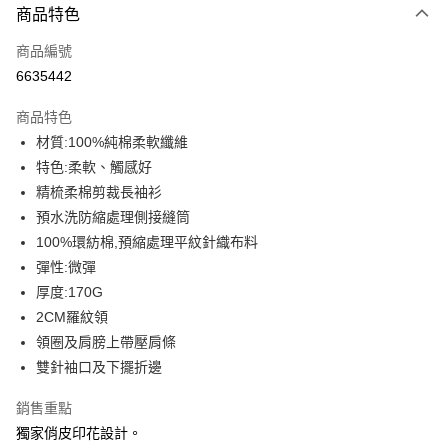
商品特色
信用卡一次付款
商品編號
信用卡分期付款
6635442
3 期 0 利率 每期
NT$109
21家銀行
商品特色
6 期 0 利率 每期
NT$54
21家銀行
合作金庫商業銀行
第一商業銀行
材質:100%純棉柔軟纖維
華南商業銀行
彰化商業銀行
12 期 0 利率 每期
NT$27
21家銀行
合作金庫商業銀行
第一商業銀行
特色:柔軟、觸感好
上海商業儲蓄銀行
台北富邦商業銀行
華南商業銀行
彰化商業銀行
合作金庫商業銀行
第一商業銀行
超商取貨付款
國泰世華商業銀行
兆豐國際商業銀行
精梳柔棉剪裁長袖衫
上海商業儲蓄銀行
台北富邦商業銀行
華南商業銀行
彰化商業銀行
臺灣中小企業銀行
台中商業銀行
預水洗防縮處理側接縫筒
國泰世華商業銀行
兆豐國際商業銀行
LINE Pay
上海商業儲蓄銀行
台北富邦商業銀行
匯豐（台灣）商業銀行
華泰商業銀行
臺灣中小企業銀行
台中商業銀行
100%環紡棉,預縮處理平紋針織布料
國泰世華商業銀行
兆豐國際商業銀行
聯邦商業銀行
遠東國際商業銀行
匯豐（台灣）商業銀行
華泰商業銀行
Apple Pay
彈性:微彈
臺灣中小企業銀行
台中商業銀行
元大商業銀行
永豐商業銀行
聯邦商業銀行
遠東國際商業銀行
匯豐（台灣）商業銀行
華泰商業銀行
厚度:170G
玉山商業銀行
星展（台灣）商業銀行
街口支付
元大商業銀行
永豐商業銀行
聯邦商業銀行
遠東國際商業銀行
2CM羅紋領
台新國際商業銀行
中國信託商業銀行
玉山商業銀行
星展（台灣）商業銀行
元大商業銀行
永豐商業銀行
台灣樂天信用卡公司
悠遊付
領圈及肩膀上帶壓肩條
台新國際商業銀行
中國信託商業銀行
玉山商業銀行
星展（台灣）商業銀行
雙針袖口及下擺折邊
台灣樂天信用卡公司
台新國際商業銀行
中國信託商業銀行
Google Pay
台灣樂天信用卡公司
銷售重點
全盈+PAY
獨家俏皮印花設計。