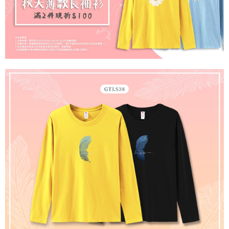
宅配
【注意事項】
１．透過由恩沛科技股份有限公司提供之「AFTEE先享後付」服務完成之交
每筆NT$65，滿NT$899(含以上)免運費
易，需依本服務之必要範圍內提供個人資料，並將交易相關給付款項請求債
權轉讓予恩沛科技股份有限公司。
２．關於個人資料處理事宜，請瀏覽以下網址：
https://aftee.tw/terms/#terms3
３．未成年的使用者請事先徵得法定代理人或監護人之同意方可使用
「AFTEE先享後付」，若未經同意申辦者引起之損失，本公司不負相關責
任。
４．使用「AFTEE先享後付」時，將依據個別帳號之用戶狀況，依本公司即
時審查核予不同之上限額度；若仍有額度不足之情形，本公司將視審查結果
請求用戶進行身份認證。
５．嚴禁一人註冊多個帳號或使用他人資訊註冊。若發現惡意使用之情形，
恩沛科技股份有限公司將有權停止該用戶之使用額度並採取法律行動。