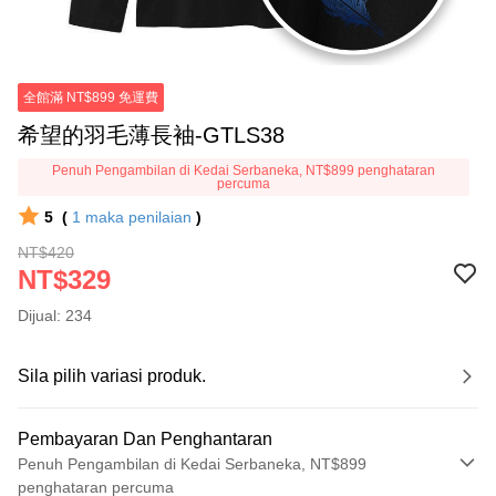
全館滿 NT$899 免運費
希望的羽毛薄長袖-GTLS38
Penuh Pengambilan di Kedai Serbaneka, NT$899 penghataran
percuma
5
(
1
maka penilaian
)
NT$420
NT$329
Dijual: 234
Sila pilih variasi produk.
Pembayaran Dan Penghantaran
Penuh Pengambilan di Kedai Serbaneka, NT$899
penghataran percuma