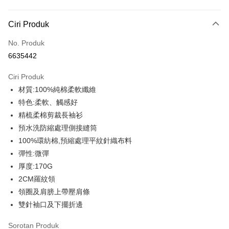
Kaedah Pembayaran
Ciri Produk
Kad Kredit (Bayaran Penuh)
No. Produk
Ansuran Kad Kredit
6635442
3 ansuran pada kadar faedah 0,
NT$109
setiap ansuran
Ciri Produk
21 Bank
6 ansuran pada kadar faedah 0,
NT$54
setiap
Taiwan Cooperative Bank
Bank Komersial Pertama
材質:100%純棉柔軟纖維
Hua Nan Commercial
Chang Hwa Commercial
ansuran
21 Bank
Bank
Bank
特色:柔軟、觸感好
12 ansuran pada kadar faedah 0,
NT$27
setiap ansuran
Taiwan Cooperative Bank
Bank Komersial Pertama
The Shanghai
Bank Komersial Taipei
精梳柔棉剪裁長袖衫
Hua Nan Commercial Bank
Chang Hwa Commercial Bank
21 Bank
Taiwan Cooperative Bank
Bank Komersial Pertama
Commercial & Savings
Fubon
Pengambilan di Kedai Serbaneka
預水洗防縮處理側接縫筒
The Shanghai Commercial &
Bank Komersial Taipei Fubon
Hua Nan Commercial
Chang Hwa Commercial
Bank
Savings Bank
100%環紡棉,預縮處理平紋針織布料
LINE Pay
Bank
Bank
Bank Cathay United
Mega International
Bank Cathay United
Mega International Commercial
彈性:微彈
The Shanghai
Bank Komersial Taipei
Commercial Bank
Bank
Apple Pay
Commercial & Savings
Fubon
厚度:170G
Taiwan Business Bank
Taichung Commercial
Taiwan Business Bank
Taichung Commercial Bank
Bank
Bank
2CM羅紋領
JKOPAY
HSBC Bank (Taiwan) Limited
Hwatai Bank
Bank Cathay United
Mega International
HSBC Bank (Taiwan)
Hwatai Bank
領圈及肩膀上帶壓肩條
Union Bank of Taiwan
Far Eastern International Bank
Commercial Bank
Limited
Easy Wallet
雙針袖口及下擺折邊
Yuanta Commercial Bank
Bank SinoPac
Taiwan Business Bank
Taichung Commercial
Union Bank of Taiwan
Far Eastern International
Bank Komersial E.SUN
DBS Bank
Bank
Google Pay
Bank
Sorotan Produk
Bank Antarabangsa Taishin
Bank CTBC