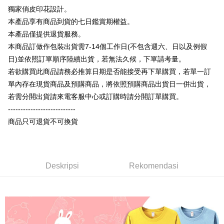
HSBC Bank (Taiwan)
Hwatai Bank
Yuanta Commercial Bank
Bank SinoPac
Syarikat Kad Kredit Rakuten
獨家俏皮印花設計。
Plus PAY
Limited
Bank Komersial E.SUN
DBS Bank
Taiwan
本產品享有商品到貨的七日鑑賞期權益。
Union Bank of Taiwan
Far Eastern International
Bank Antarabangsa
Bank CTBC
OP Pay Later
Bank
Taishin
本產品僅提供退貨服務。
Deskripsi
Yuanta Commercial Bank
Bank SinoPac
Syarikat Kad Kredit
本商品訂做作包裝出貨需7-14個工作日(不包含週六、日以及例假
[Terma Penggunaan untuk OP Pay Later]
Bank Komersial E.SUN
DBS Bank
Rakuten Taiwan
AFTEE
日)並依照訂單順序陸續出貨，若無法久候，下單請考量。
Bank Antarabangsa
Bank CTBC
Perkhidmatan ini disediakan oleh Taiwan Mobile dan tersedia untuk
Deskripsi
若欲購買此商品請務必推算日期是否能接受再下單購買，若單一訂
Taishin
pengguna Taiwan Mobile tanpa memerlukan permohonan tambahan.
Pertama, Mengenai Perkhidmatan AFTEE Beli Sekarang Bayar Kemudian
單內存在現貨商品及預購商品，將依照預購商品出貨日一併出貨，
Syarikat Kad Kredit
Pemindahan ATM
1. Dengan memilih AFTEE sebagai kaedah pembayaran, mesej
Rakuten Taiwan
若需分開出貨請來電客服中心或訂購時請分開訂單購買。
Jika anda memilih OP Pay Later sebagai kaedah pembayaran, sistem
pengesahan AFTEE akan muncul.
akan mengarahkan anda secara automatik ke proses transaksi OP Pay
---------------------------
2. Anda boleh meneruskan pembayaran selepas pengesahan SMS.
Pilihan Penghantaran
Later selepas pesanan dibuat. Anda perlu mengesahkan nombor telefon
3. Tiada bayaran diperlukan apabila pesanan disahkan. Produk akan
商品只可退貨不可換貨
mudah alih anda, memilih bilangan ansuran, dan menetapkan tarikh
dihantar ke alamat yang ditetapkan.
全家付款取貨
akhir pembayaran. Transaksi akan dianggap selesai setelah pembayaran
4. Setelah pesanan disahkan, anda akan menerima SMS pembayaran
disahkan.
NT$65/pesanan | Penghantaran percuma untuk pesanan
manakala ahli aplikasi akan menerima pemberitahuan tolak aplikasi
NT$899 atau lebih
AFTEE.
Had kredit yang diluluskan, tempoh ansuran yang tersedia, dan yuran
5. Tiada bayaran diperlukan apabila anda menerima produk. Sila buat
Deskripsi
Rekomendasi
yang dikenakan adalah tertakluk kepada maklumat yang dinyatakan
pembayaran di empat kedai serbaneka utama, ATM atau perbankan
付款後全家取貨
pada halaman pengesahan transaksi seterusnya.
dalam talian dengan SMS pembayaran atau pemberitahuan tolak aplikasi
NT$60/pesanan | Penghantaran percuma untuk pesanan
AFTEE.
Jika transaksi tidak disahkan dalam masa 30 minit selepas pesanan
NT$899 atau lebih
dibuat, atau jika permohonan gagal dalam proses semakan, pesanan
Sila ambil perhatian bahawa tempoh pembayaran adalah 14 hari. Walau
akan dibatalkan secara automatik. Jika permohonan gagal pada
7-11付款取貨
bagaimanapun, bagi mereka yang telah memuat turun Aplikasi AFTEE
peringkat "semakan manual", ini bermakna kriteria pemarkahan sistem