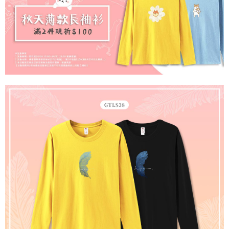
dan mendaftar sebagai ahli AFTEE boleh menikmati tempoh pembayaran
NT$65/pesanan | Penghantaran percuma untuk pesanan
tidak dipenuhi; butiran penilaian khusus tidak akan didedahkan.
sehingga 45 hari.
NT$899 atau lebih
[Arahan Pembayaran]
Tempoh pembayaran dikira dari masa kedai meminta pembayaran anda,
付款後7-11取貨
ditambah dengan bilangan hari yang boleh dilanjutkan oleh AFTEE. Anda
Pembayaran ansuran melalui OP Pay Later akan dibilkan secara
boleh melanjutkan tempoh pembayaran anda sebelum anda menerima
NT$60/pesanan | Penghantaran percuma untuk pesanan
berasingan dan tidak termasuk dalam bil telekom anda. SMS peringatan
pesanan. Walau bagaimanapun, tiada jaminan bahawa anda boleh
pembayaran akan dihantar selepas kitaran bil bulanan.
NT$899 atau lebih
menerima pesanan anda semasa tempoh pembayaran (cth.: produk
prapesanan atau produk yang mungkin mengambil masa yang lebih
Selepas mengakses bil melalui pautan dalam SMS, anda boleh
宅配
lama untuk dihantar). Oleh itu, anda dikehendaki membuat pembayaran
menyelesaikan pembayaran anda melalui salah satu saluran berikut: kod
kepada AFTEE dalam tempoh sama ada anda menerima pesanan.
NT$65/pesanan | Penghantaran percuma untuk pesanan
bar kedai serbaneka, kedai runcit Taiwan Mobile, pemindahan bank,
JKOPay, atau iPASS MONEY.
NT$899 atau lebih
Kedua, Sekatan Pembayaran
1. Jumlah yang diperakui untuk pengguna kali pertama boleh sehingga
[Nota Penting]
NT$10,000. Amaun diperakui sebenar yang diluluskan akan berdasarkan
keputusan pensijilan dan semakan oleh AFTEE.
Perkhidmatan ini disediakan oleh Taiwan Mobile Co., Ltd. (“Syarikat”),
2. Amaun perbelanjaan minimum mestilah lebih besar daripada NT$20.
yang membolehkan pelanggan membeli barangan atau perkhidmatan
3. Pada masa ini hanya tersedia untuk ahli Taiwan.
melalui perkhidmatan ini pada masa transaksi. Hasil daripada pembelian
atau pembayaran ansuran akan dipindahkan oleh peniaga kepada
Ketiga, Syarat Perkhidmatan
Syarikat, dan pelanggan hendaklah membuat pembayaran mengikut
Perkhidmatan AFTEE Beli Sekarang Bayar Kemudian disediakan oleh NP
perjanjian menggunakan sistem bil Syarikat.
Taiwan, Inc. dan AFTEE akan membuat bil kepada pengguna. AFTEE
akan menggunakan data peribadi yang dikumpul (termasuk nama
Untuk memenuhi hubungan kontrak yang terjalin melalui persetujuan
pembeli, no. telefon, nama penerima, no. telefon, alamat penerima) untuk
penggunaan OP Pay Later, peniaga akan memberikan maklumat peribadi
penggunaan perkhidmatan. Sila rujuk kepada "Penyata Pengumpulan
anda (termasuk nama, nombor telefon, atau alamat) kepada Syarikat bagi