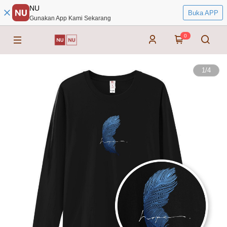
NU
Buka APP
Gunakan App Kami Sekarang
0
1
/
4