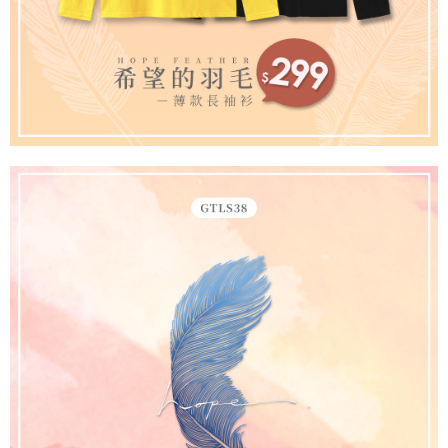
Data Peribadi, Pemprosesan, Penggunaan"
tujuan pengumpulan, pemprosesan dan penggunaan data yang
(https://aftee.tw/privacypolicy/
) untuk maklumat lanjut.
diperlukan untuk pengebilan ansuran, termasuk pengesahan,
pengesahan semula dan pembetulan.
Jumlah yang diperakui untuk pengguna kali pertama yang lulus
kelulusan boleh sehingga NT$10,000. Jika pengguna tidak membuat
Untuk terma perkhidmatan penuh, sila rujuk pautan berikut:
pembayaran dalam tempoh tersebut, yuran pembayaran lewat sebanyak
https://oppay.tw/userRule
" target="_blank" class="link revert-
20% setahun akan dikenakan. Pengguna bawah umur dikehendaki
style">https://oppay.tw/userRule
mendapatkan kebenaran daripada ibu bapa atau penjaga yang sah
untuk menggunakan AFTEE.
【Panduan Penggunaan Pembayaran Ansuran Gogo】
1. Perkhidmatan ini disediakan oleh Taiwan Mobile, pengguna telefon
Sila hubungi NP Taiwan Inc. di
cs_tw@netprotections.co.jp
jika anda
mudah alih boleh segera menggunakan tanpa perlu memohon lagi.
mempunyai sebarang kebimbangan mengenai pemprosesan dan
(Hanya untuk nombor langganan peribadi, tidak terbuka untuk syarikat
penggunaan pada data peribadi. Jika anda tidak bersetuju dengan data
dan kad prabayar)
peribadi yang disenaraikan seperti di atas akan dikumpul dan digunakan
2. Pilihan kaedah pembayaran "Pembayaran Ansuran Gogo", selepas
oleh AFTEE, sila jangan gunakan perkhidmatan ini.
pesanan ditubuhkan, akan secara automatik dialihkan ke proses
transaksi Gogo, selepas pengesahan nombor telefon, pilih bilangan
ansuran yang diingini, tarikh akhir pembayaran, dan setelah
mengesahkan pembayaran, transaksi akan selesai.
3. Jumlah kelulusan sebenar, bilangan ansuran dan jumlah bayaran
adalah berdasarkan halaman pengesahan transaksi seterusnya.
4. Dalam masa 30 minit selepas pesanan ditubuhkan, jika tidak pergi
untuk mengesahkan transaksi atau jika tidak lulus semakan, pesanan
akan dibatalkan secara automatik. Jika terdapat situasi "pindah untuk
semakan khusus" yang tidak lulus, ini menunjukkan bahawa sistem