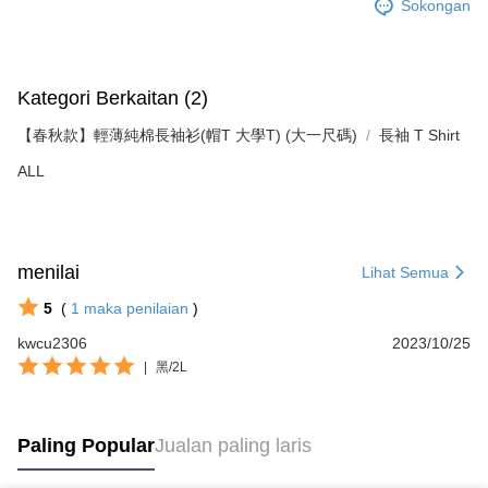
Sokongan
Kategori Berkaitan (2)
【春秋款】輕薄純棉長袖衫(帽T 大學T) (大一尺碼)
長袖 T Shirt
ALL
menilai
Lihat Semua
5
(
1
maka penilaian
)
kwcu2306
2023/10/25
|
黑/2L
Paling Popular
Jualan paling laris