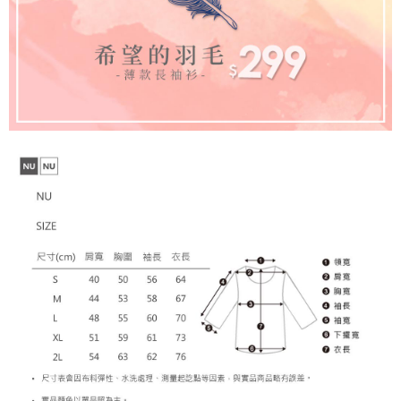
penilaian tidak mencukupi, tiada penjelasan mengenai kandungan
penilaian boleh diberikan.
【Penerangan Kaedah Pembayaran】
1. Pembayaran ansuran tidak digabungkan dalam bil telekomunikasi,
"Pembayaran Ansuran Gogo" akan menghantar SMS peringatan
pembayaran selepas tarikh penyelesaian bulanan.
2. Melalui pautan SMS untuk membuka bil, anda boleh memilih untuk
membayar melalui "Kod bar kedai serbaneka / Kedai rasmi Taiwan
Mobile / Pemindahan bank / Pembayaran J街口 / iPASS MONEY" dan
saluran lain.
【Nota Penting】
1. Perkhidmatan ini disediakan oleh "Taiwan Mobile Co., Ltd." untuk
membolehkan pengguna membeli produk atau perkhidmatan melalui
perkhidmatan ini semasa transaksi, dan kedai akan menyerahkan hak
tuntutan harga jual/beli ansuran kepada syarikat ini untuk membayar bil
menggunakan bil syarikat ini.
2. Berdasarkan tujuan kontrak persetujuan pembayaran menggunakan
"Pembayaran Ansuran Gogo", kedai akan memberikan maklumat peribadi
anda (termasuk nama, telefon atau alamat) kepada Taiwan Mobile untuk
pengumpulan, pemprosesan dan penggunaan, untuk pengesahan,
semakan dan pembetulan data yang diperlukan untuk bil ansuran oleh
Taiwan Mobile.
3. Sila baca syarat perkhidmatan pengguna secara lengkap melalui