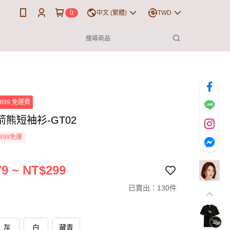
0
中文 (繁體)
TWD
899 免運費
熊短袖衫-GT02
899免運
9 ~ NT$299
已賣出：130件
灰
白
藏青