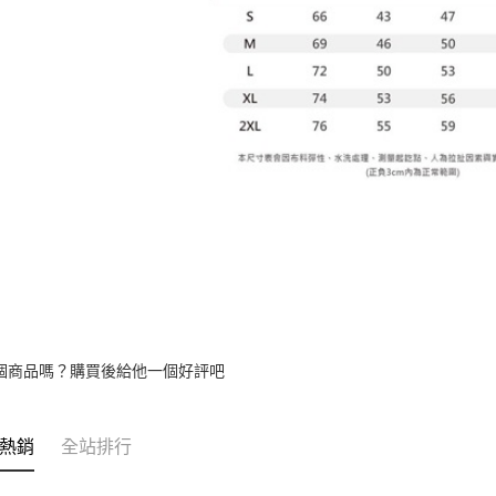
個商品嗎？購買後給他一個好評吧
熱銷
全站排行