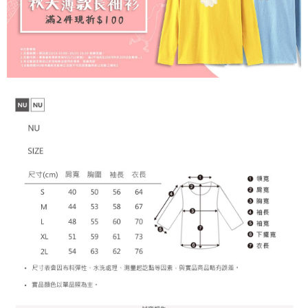
宅配
【注意事項】
１．透過由恩沛科技股份有限公司提供之「AFTEE先享後付」服務完成之交
每筆NT$65，滿NT$899(含以上)免運費
易，需依本服務之必要範圍內提供個人資料，並將交易相關給付款項請求債
權轉讓予恩沛科技股份有限公司。
２．關於個人資料處理事宜，請瀏覽以下網址：
https://aftee.tw/terms/#terms3
３．未成年的使用者請事先徵得法定代理人或監護人之同意方可使用
「AFTEE先享後付」，若未經同意申辦者引起之損失，本公司不負相關責
任。
４．使用「AFTEE先享後付」時，將依據個別帳號之用戶狀況，依本公司即
時審查核予不同之上限額度；若仍有額度不足之情形，本公司將視審查結果
請求用戶進行身份認證。
５．嚴禁一人註冊多個帳號或使用他人資訊註冊。若發現惡意使用之情形，
恩沛科技股份有限公司將有權停止該用戶之使用額度並採取法律行動。