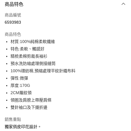
商品特色
信用卡一次付款
商品編號
信用卡分期付款
6593983
3 期 0 利率 每期
NT$109
21家銀行
商品特色
6 期 0 利率 每期
NT$54
21家銀行
合作金庫商業銀行
第一商業銀行
材質:100%純棉柔軟纖維
華南商業銀行
彰化商業銀行
12 期 0 利率 每期
NT$27
21家銀行
合作金庫商業銀行
第一商業銀行
特色:柔軟、觸感好
上海商業儲蓄銀行
台北富邦商業銀行
華南商業銀行
彰化商業銀行
合作金庫商業銀行
第一商業銀行
超商取貨付款
國泰世華商業銀行
兆豐國際商業銀行
精梳柔棉剪裁長袖衫
上海商業儲蓄銀行
台北富邦商業銀行
華南商業銀行
彰化商業銀行
臺灣中小企業銀行
台中商業銀行
預水洗防縮處理側接縫筒
國泰世華商業銀行
兆豐國際商業銀行
LINE Pay
上海商業儲蓄銀行
台北富邦商業銀行
匯豐（台灣）商業銀行
華泰商業銀行
臺灣中小企業銀行
台中商業銀行
100%環紡棉,預縮處理平紋針織布料
國泰世華商業銀行
兆豐國際商業銀行
聯邦商業銀行
遠東國際商業銀行
匯豐（台灣）商業銀行
華泰商業銀行
Apple Pay
彈性:微彈
臺灣中小企業銀行
台中商業銀行
元大商業銀行
永豐商業銀行
聯邦商業銀行
遠東國際商業銀行
匯豐（台灣）商業銀行
華泰商業銀行
厚度:170G
玉山商業銀行
星展（台灣）商業銀行
街口支付
元大商業銀行
永豐商業銀行
聯邦商業銀行
遠東國際商業銀行
2CM羅紋領
台新國際商業銀行
中國信託商業銀行
玉山商業銀行
星展（台灣）商業銀行
元大商業銀行
永豐商業銀行
台灣樂天信用卡公司
悠遊付
領圈及肩膀上帶壓肩條
台新國際商業銀行
中國信託商業銀行
玉山商業銀行
星展（台灣）商業銀行
雙針袖口及下擺折邊
台灣樂天信用卡公司
台新國際商業銀行
中國信託商業銀行
Google Pay
台灣樂天信用卡公司
銷售重點
全盈+PAY
獨家俏皮印花設計。