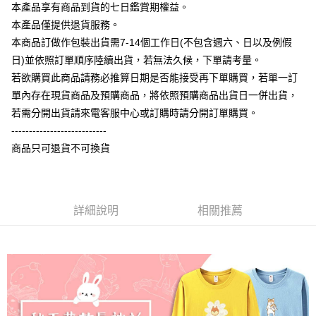
大哥付你分期
本產品享有商品到貨的七日鑑賞期權益。
相關說明
本產品僅提供退貨服務。
【大哥付你分期使用說明】
本商品訂做作包裝出貨需7-14個工作日(不包含週六、日以及例假
AFTEE先享後付
1.本服務由台灣大哥大提供，台灣大哥大用戶可立即使用無須另外申請。
日)並依照訂單順序陸續出貨，若無法久候，下單請考量。
2.付款方式選擇「大哥付你分期」，訂單成立後會自動跳轉到大哥付的交易
相關說明
流程，驗證手機門號後，選擇欲分期的期數、繳款截止日，確認付款後即完
若欲購買此商品請務必推算日期是否能接受再下單購買，若單一訂
【關於「AFTEE先享後付」】
成交易。
ATM付款
AFTEE先享後付是「在收到商品之後才付款」的支付方式。 讓您購物簡單
單內存在現貨商品及預購商品，將依照預購商品出貨日一併出貨，
3.實際核准額度、可分期數及費用金額請依後續交易確認頁面所載為準。
便利好安心！
4.訂單成立30分鐘內，如未前往確認交易或遇審核未通過，訂單將自動取
若需分開出貨請來電客服中心或訂購時請分開訂單購買。
１．簡單：不需註冊會員、不需綁卡、不需儲值。
運送方式
消。如遇「轉專審核」未通過狀況，表示未達大哥付你分期系統評分，恕無
２．便利：只要手機號碼，簡訊認證，即可結帳。
---------------------------
法說明評估內容。
３．安心：先確認商品／服務後，再付款。
全家付款取貨
商品只可退貨不可換貨
【繳款方式說明】
1.分期款項不併入電信帳單，「大哥付你分期」於每月結算日後寄送繳費提
每筆NT$65，滿NT$899(含以上)免運費
【「AFTEE先享後付」結帳流程】
醒簡訊。
１．於結帳方式選擇「AFTEE先享後付」後，將跳轉至「AFTEE先享後付」
2.透過簡訊連結打開帳單後，可選擇「超商條碼／台灣大直營門市／銀行轉
付款後全家取貨
結帳頁面，進行簡訊認證並確認金額後，即可完成結帳。
帳／街口支付／iPASS MONEY」等通路繳費。
２．訂單成立數日內，您將收到繳費通知簡訊。
詳細說明
相關推薦
每筆NT$60，滿NT$899(含以上)免運費
３．收到繳費通知簡訊後14天內，點擊此簡訊中的連結，可透過四大超商／
【注意事項】
ATM／網路銀行／等多元方式進行付款，方視為交易完成。
7-11付款取貨
1.本服務係由「台灣大哥大股份有限公司」（以下簡稱本公司）所提供，讓
※ 請注意：結帳手續完成當下不需立刻繳費，但若您需要取消訂單，請聯絡
用戶於交易時，得透過本服務購買商品或服務，並由商店將買賣／分期付款
每筆NT$65，滿NT$899(含以上)免運費
購買商品的店家。未經商家同意取消之訂單仍視為有效，需透過AFTEE先享
買賣價金債權讓與本公司後，依約使用本公司帳單繳交帳款。
後付繳納相關費用。
2.基於同意付款使用「大哥付你分期」之契約關係目的，商店將以您的個人
付款後7-11取貨
※ 交易是否成功請以「AFTEE先享後付 」之結帳頁面顯示為準，若有關於
資料（包含姓名、電話或地址）提供予台灣大哥大進項蒐集、處理及利用，
是否繳費成功／繳費後需取消欲退款等相關疑問，請聯繫「AFTEE先享後付
每筆NT$60，滿NT$899(含以上)免運費
由本公司與您本人進行分期帳單所需資料之確認、核對及更正。
客戶支援中心」
https://netprotections.freshdesk.com/support/home
3.完整用戶服務條款，請詳閱以下連結：
https://oppay.tw/userRule