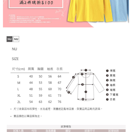
【注意事項】
１．透過由恩沛科技股份有限公司提供之「AFTEE先享後付」服務完成之交
每筆NT$65，滿NT$899(含以上)免運費
易，需依本服務之必要範圍內提供個人資料，並將交易相關給付款項請求債
權轉讓予恩沛科技股份有限公司。
２．關於個人資料處理事宜，請瀏覽以下網址：
https://aftee.tw/terms/#terms3
３．未成年的使用者請事先徵得法定代理人或監護人之同意方可使用
「AFTEE先享後付」，若未經同意申辦者引起之損失，本公司不負相關責
任。
４．使用「AFTEE先享後付」時，將依據個別帳號之用戶狀況，依本公司即
時審查核予不同之上限額度；若仍有額度不足之情形，本公司將視審查結果
請求用戶進行身份認證。
５．嚴禁一人註冊多個帳號或使用他人資訊註冊。若發現惡意使用之情形，
恩沛科技股份有限公司將有權停止該用戶之使用額度並採取法律行動。