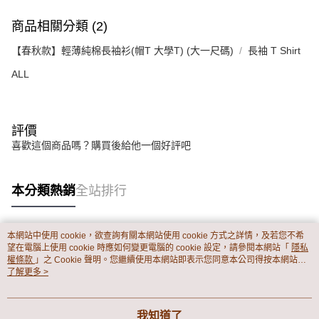
商品相關分類 (2)
【春秋款】輕薄純棉長袖衫(帽T 大學T) (大一尺碼)
長袖 T Shirt
ALL
評價
喜歡這個商品嗎？購買後給他一個好評吧
本分類熱銷
全站排行
本網站中使用 cookie，欲查詢有關本網站使用 cookie 方式之詳情，及若您不希
熱門標籤
望在電腦上使用 cookie 時應如何變更電腦的 cookie 設定，請參閱本網站「
隱私
權條款
」之 Cookie 聲明。您繼續使用本網站即表示您同意本公司得按本網站使
用條款之 Cookie 聲明使用 cookie。
了解更多 >
我知道了