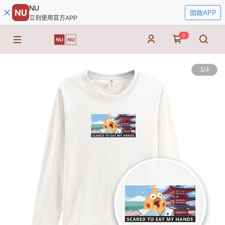
NU
開啟APP
立刻使用官方APP
0
1
/
4