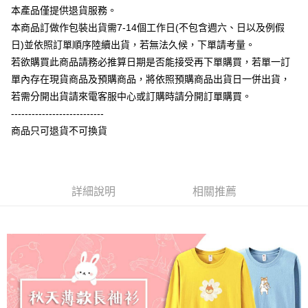
相關說明
本產品僅提供退貨服務。
【大哥付你分期使用說明】
本商品訂做作包裝出貨需7-14個工作日(不包含週六、日以及例假
AFTEE先享後付
1.本服務由台灣大哥大提供，台灣大哥大用戶可立即使用無須另外申請。
日)並依照訂單順序陸續出貨，若無法久候，下單請考量。
2.付款方式選擇「大哥付你分期」，訂單成立後會自動跳轉到大哥付的交易
相關說明
流程，驗證手機門號後，選擇欲分期的期數、繳款截止日，確認付款後即完
若欲購買此商品請務必推算日期是否能接受再下單購買，若單一訂
【關於「AFTEE先享後付」】
成交易。
ATM付款
AFTEE先享後付是「在收到商品之後才付款」的支付方式。 讓您購物簡單
單內存在現貨商品及預購商品，將依照預購商品出貨日一併出貨，
3.實際核准額度、可分期數及費用金額請依後續交易確認頁面所載為準。
便利好安心！
4.訂單成立30分鐘內，如未前往確認交易或遇審核未通過，訂單將自動取
若需分開出貨請來電客服中心或訂購時請分開訂單購買。
１．簡單：不需註冊會員、不需綁卡、不需儲值。
運送方式
消。如遇「轉專審核」未通過狀況，表示未達大哥付你分期系統評分，恕無
２．便利：只要手機號碼，簡訊認證，即可結帳。
---------------------------
法說明評估內容。
３．安心：先確認商品／服務後，再付款。
全家付款取貨
商品只可退貨不可換貨
【繳款方式說明】
1.分期款項不併入電信帳單，「大哥付你分期」於每月結算日後寄送繳費提
每筆NT$65，滿NT$899(含以上)免運費
【「AFTEE先享後付」結帳流程】
醒簡訊。
１．於結帳方式選擇「AFTEE先享後付」後，將跳轉至「AFTEE先享後付」
2.透過簡訊連結打開帳單後，可選擇「超商條碼／台灣大直營門市／銀行轉
付款後全家取貨
結帳頁面，進行簡訊認證並確認金額後，即可完成結帳。
帳／街口支付／iPASS MONEY」等通路繳費。
２．訂單成立數日內，您將收到繳費通知簡訊。
詳細說明
相關推薦
每筆NT$60，滿NT$899(含以上)免運費
３．收到繳費通知簡訊後14天內，點擊此簡訊中的連結，可透過四大超商／
【注意事項】
ATM／網路銀行／等多元方式進行付款，方視為交易完成。
7-11付款取貨
1.本服務係由「台灣大哥大股份有限公司」（以下簡稱本公司）所提供，讓
※ 請注意：結帳手續完成當下不需立刻繳費，但若您需要取消訂單，請聯絡
用戶於交易時，得透過本服務購買商品或服務，並由商店將買賣／分期付款
每筆NT$65，滿NT$899(含以上)免運費
購買商品的店家。未經商家同意取消之訂單仍視為有效，需透過AFTEE先享
買賣價金債權讓與本公司後，依約使用本公司帳單繳交帳款。
後付繳納相關費用。
2.基於同意付款使用「大哥付你分期」之契約關係目的，商店將以您的個人
付款後7-11取貨
※ 交易是否成功請以「AFTEE先享後付 」之結帳頁面顯示為準，若有關於
資料（包含姓名、電話或地址）提供予台灣大哥大進項蒐集、處理及利用，
是否繳費成功／繳費後需取消欲退款等相關疑問，請聯繫「AFTEE先享後付
每筆NT$60，滿NT$899(含以上)免運費
由本公司與您本人進行分期帳單所需資料之確認、核對及更正。
客戶支援中心」
https://netprotections.freshdesk.com/support/home
3.完整用戶服務條款，請詳閱以下連結：
https://oppay.tw/userRule
宅配