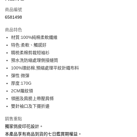
信用卡一次付款
商品編號
信用卡分期付款
6581498
3 期 0 利率 每期
NT$109
21家銀行
商品特色
6 期 0 利率 每期
NT$54
21家銀行
合作金庫商業銀行
第一商業銀行
材質:100%純棉柔軟纖維
華南商業銀行
彰化商業銀行
12 期 0 利率 每期
NT$27
21家銀行
合作金庫商業銀行
第一商業銀行
特色:柔軟、觸感好
上海商業儲蓄銀行
台北富邦商業銀行
華南商業銀行
彰化商業銀行
合作金庫商業銀行
第一商業銀行
超商取貨付款
國泰世華商業銀行
兆豐國際商業銀行
精梳柔棉剪裁短袖衫
上海商業儲蓄銀行
台北富邦商業銀行
華南商業銀行
彰化商業銀行
臺灣中小企業銀行
台中商業銀行
預水洗防縮處理側接縫筒
國泰世華商業銀行
兆豐國際商業銀行
LINE Pay
上海商業儲蓄銀行
台北富邦商業銀行
匯豐（台灣）商業銀行
華泰商業銀行
臺灣中小企業銀行
台中商業銀行
100%環紡棉,預縮處理平紋針織布料
國泰世華商業銀行
兆豐國際商業銀行
聯邦商業銀行
遠東國際商業銀行
匯豐（台灣）商業銀行
華泰商業銀行
Apple Pay
彈性:微彈
臺灣中小企業銀行
台中商業銀行
元大商業銀行
永豐商業銀行
聯邦商業銀行
遠東國際商業銀行
匯豐（台灣）商業銀行
華泰商業銀行
厚度:170G
玉山商業銀行
星展（台灣）商業銀行
街口支付
元大商業銀行
永豐商業銀行
聯邦商業銀行
遠東國際商業銀行
2CM羅紋領
台新國際商業銀行
中國信託商業銀行
玉山商業銀行
星展（台灣）商業銀行
元大商業銀行
永豐商業銀行
台灣樂天信用卡公司
悠遊付
領圈及肩膀上帶壓肩條
台新國際商業銀行
中國信託商業銀行
玉山商業銀行
星展（台灣）商業銀行
雙針袖口及下擺折邊
台灣樂天信用卡公司
台新國際商業銀行
中國信託商業銀行
Google Pay
台灣樂天信用卡公司
銷售重點
全盈+PAY
獨家俏皮印花設計。
大哥付你分期
本產品享有商品到貨的七日鑑賞期權益。