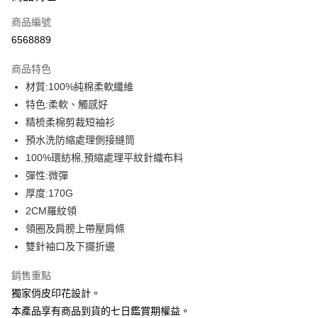
信用卡一次付款
商品編號
信用卡分期付款
6568889
3 期 0 利率 每期
NT$109
21家銀行
商品特色
6 期 0 利率 每期
NT$54
21家銀行
合作金庫商業銀行
第一商業銀行
材質:100%純棉柔軟纖維
華南商業銀行
彰化商業銀行
12 期 0 利率 每期
NT$27
21家銀行
合作金庫商業銀行
第一商業銀行
特色:柔軟、觸感好
上海商業儲蓄銀行
台北富邦商業銀行
華南商業銀行
彰化商業銀行
合作金庫商業銀行
第一商業銀行
超商取貨付款
國泰世華商業銀行
兆豐國際商業銀行
精梳柔棉剪裁短袖衫
上海商業儲蓄銀行
台北富邦商業銀行
華南商業銀行
彰化商業銀行
臺灣中小企業銀行
台中商業銀行
預水洗防縮處理側接縫筒
國泰世華商業銀行
兆豐國際商業銀行
LINE Pay
上海商業儲蓄銀行
台北富邦商業銀行
匯豐（台灣）商業銀行
華泰商業銀行
臺灣中小企業銀行
台中商業銀行
100%環紡棉,預縮處理平紋針織布料
國泰世華商業銀行
兆豐國際商業銀行
聯邦商業銀行
遠東國際商業銀行
匯豐（台灣）商業銀行
華泰商業銀行
Apple Pay
彈性:微彈
臺灣中小企業銀行
台中商業銀行
元大商業銀行
永豐商業銀行
聯邦商業銀行
遠東國際商業銀行
匯豐（台灣）商業銀行
華泰商業銀行
厚度:170G
玉山商業銀行
星展（台灣）商業銀行
街口支付
元大商業銀行
永豐商業銀行
聯邦商業銀行
遠東國際商業銀行
2CM羅紋領
台新國際商業銀行
中國信託商業銀行
玉山商業銀行
星展（台灣）商業銀行
元大商業銀行
永豐商業銀行
台灣樂天信用卡公司
悠遊付
領圈及肩膀上帶壓肩條
台新國際商業銀行
中國信託商業銀行
玉山商業銀行
星展（台灣）商業銀行
雙針袖口及下擺折邊
台灣樂天信用卡公司
台新國際商業銀行
中國信託商業銀行
Google Pay
台灣樂天信用卡公司
銷售重點
全盈+PAY
獨家俏皮印花設計。
大哥付你分期
本產品享有商品到貨的七日鑑賞期權益。