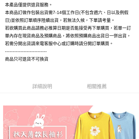
相關說明
本產品僅提供退貨服務。
【大哥付你分期使用說明】
本商品訂做作包裝出貨需7-14個工作日(不包含週六、日以及例假
AFTEE先享後付
1.本服務由台灣大哥大提供，台灣大哥大用戶可立即使用無須另外申請。
日)並依照訂單順序陸續出貨，若無法久候，下單請考量。
2.付款方式選擇「大哥付你分期」，訂單成立後會自動跳轉到大哥付的交易
相關說明
流程，驗證手機門號後，選擇欲分期的期數、繳款截止日，確認付款後即完
若欲購買此商品請務必推算日期是否能接受再下單購買，若單一訂
【關於「AFTEE先享後付」】
成交易。
ATM付款
AFTEE先享後付是「在收到商品之後才付款」的支付方式。 讓您購物簡單
單內存在現貨商品及預購商品，將依照預購商品出貨日一併出貨，
3.實際核准額度、可分期數及費用金額請依後續交易確認頁面所載為準。
便利好安心！
4.訂單成立30分鐘內，如未前往確認交易或遇審核未通過，訂單將自動取
若需分開出貨請來電客服中心或訂購時請分開訂單購買。
１．簡單：不需註冊會員、不需綁卡、不需儲值。
運送方式
消。如遇「轉專審核」未通過狀況，表示未達大哥付你分期系統評分，恕無
２．便利：只要手機號碼，簡訊認證，即可結帳。
---------------------------
法說明評估內容。
３．安心：先確認商品／服務後，再付款。
全家付款取貨
商品只可退貨不可換貨
【繳款方式說明】
1.分期款項不併入電信帳單，「大哥付你分期」於每月結算日後寄送繳費提
每筆NT$65，滿NT$899(含以上)免運費
【「AFTEE先享後付」結帳流程】
醒簡訊。
１．於結帳方式選擇「AFTEE先享後付」後，將跳轉至「AFTEE先享後付」
2.透過簡訊連結打開帳單後，可選擇「超商條碼／台灣大直營門市／銀行轉
付款後全家取貨
結帳頁面，進行簡訊認證並確認金額後，即可完成結帳。
帳／街口支付／iPASS MONEY」等通路繳費。
２．訂單成立數日內，您將收到繳費通知簡訊。
詳細說明
相關推薦
每筆NT$60，滿NT$899(含以上)免運費
３．收到繳費通知簡訊後14天內，點擊此簡訊中的連結，可透過四大超商／
【注意事項】
ATM／網路銀行／等多元方式進行付款，方視為交易完成。
7-11付款取貨
1.本服務係由「台灣大哥大股份有限公司」（以下簡稱本公司）所提供，讓
※ 請注意：結帳手續完成當下不需立刻繳費，但若您需要取消訂單，請聯絡
用戶於交易時，得透過本服務購買商品或服務，並由商店將買賣／分期付款
每筆NT$65，滿NT$899(含以上)免運費
購買商品的店家。未經商家同意取消之訂單仍視為有效，需透過AFTEE先享
買賣價金債權讓與本公司後，依約使用本公司帳單繳交帳款。
後付繳納相關費用。
2.基於同意付款使用「大哥付你分期」之契約關係目的，商店將以您的個人
付款後7-11取貨
※ 交易是否成功請以「AFTEE先享後付 」之結帳頁面顯示為準，若有關於
資料（包含姓名、電話或地址）提供予台灣大哥大進項蒐集、處理及利用，
是否繳費成功／繳費後需取消欲退款等相關疑問，請聯繫「AFTEE先享後付
每筆NT$60，滿NT$899(含以上)免運費
由本公司與您本人進行分期帳單所需資料之確認、核對及更正。
客戶支援中心」
https://netprotections.freshdesk.com/support/home
3.完整用戶服務條款，請詳閱以下連結：
https://oppay.tw/userRule
宅配