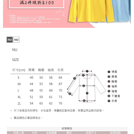
【注意事項】
１．透過由恩沛科技股份有限公司提供之「AFTEE先享後付」服務完成之交
每筆NT$65，滿NT$899(含以上)免運費
易，需依本服務之必要範圍內提供個人資料，並將交易相關給付款項請求債
權轉讓予恩沛科技股份有限公司。
２．關於個人資料處理事宜，請瀏覽以下網址：
https://aftee.tw/terms/#terms3
３．未成年的使用者請事先徵得法定代理人或監護人之同意方可使用
「AFTEE先享後付」，若未經同意申辦者引起之損失，本公司不負相關責
任。
４．使用「AFTEE先享後付」時，將依據個別帳號之用戶狀況，依本公司即
時審查核予不同之上限額度；若仍有額度不足之情形，本公司將視審查結果
請求用戶進行身份認證。
５．嚴禁一人註冊多個帳號或使用他人資訊註冊。若發現惡意使用之情形，
恩沛科技股份有限公司將有權停止該用戶之使用額度並採取法律行動。