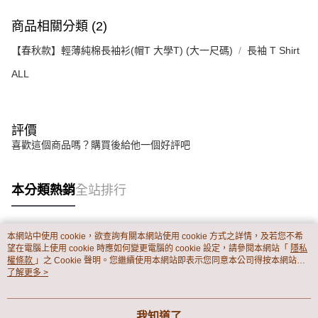
商品相關分類 (2)
【春秋款】輕薄純棉長袖衫(帽T 大學T) (大一尺碼)
長袖 T Shirt
ALL
評價
喜歡這個商品嗎？購買後給他一個好評吧
本分類熱銷
全站排行
本網站中使用 cookie，欲查詢有關本網站使用 cookie 方式之詳情，及若您不希
熱門標籤
望在電腦上使用 cookie 時應如何變更電腦的 cookie 設定，請參閱本網站「
隱私
權條款
」之 Cookie 聲明。您繼續使用本網站即表示您同意本公司得按本網站使
用條款之 Cookie 聲明使用 cookie。
了解更多 >
我知道了