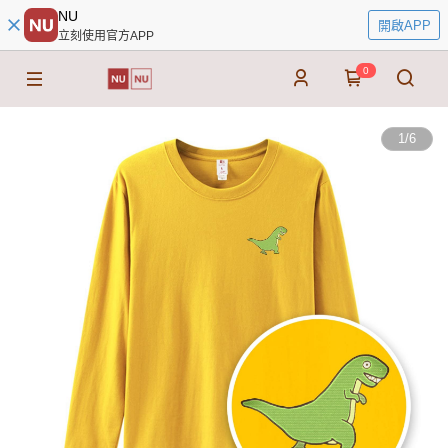
NU
開啟APP
立刻使用官方APP
0
1
/
6