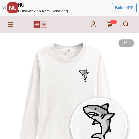
NU
Buka APP
Gunakan App Kami Sekarang
0
1
/
1