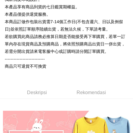
Limited
Bank Komersial E.SUN
DBS Bank
Taiwan
本產品享有商品到貨的七日鑑賞期權益。
Union Bank of Taiwan
Far Eastern International
Bank Antarabangsa
Bank CTBC
OP Pay Later
Bank
Taishin
本產品僅提供退貨服務。
Deskripsi
Yuanta Commercial Bank
Bank SinoPac
Syarikat Kad Kredit
本商品訂做作包裝出貨需7-14個工作日(不包含週六、日以及例假
[Terma Penggunaan untuk OP Pay Later]
Bank Komersial E.SUN
DBS Bank
Rakuten Taiwan
AFTEE
日)並依照訂單順序陸續出貨，若無法久候，下單請考量。
Bank Antarabangsa
Bank CTBC
Perkhidmatan ini disediakan oleh Taiwan Mobile dan tersedia untuk
Deskripsi
若欲購買此商品請務必推算日期是否能接受再下單購買，若單一訂
Taishin
pengguna Taiwan Mobile tanpa memerlukan permohonan tambahan.
Pertama, Mengenai Perkhidmatan AFTEE Beli Sekarang Bayar Kemudian
單內存在現貨商品及預購商品，將依照預購商品出貨日一併出貨，
Syarikat Kad Kredit
Pemindahan ATM
1. Dengan memilih AFTEE sebagai kaedah pembayaran, mesej
Rakuten Taiwan
若需分開出貨請來電客服中心或訂購時請分開訂單購買。
Jika anda memilih OP Pay Later sebagai kaedah pembayaran, sistem
pengesahan AFTEE akan muncul.
akan mengarahkan anda secara automatik ke proses transaksi OP Pay
---------------------------
2. Anda boleh meneruskan pembayaran selepas pengesahan SMS.
Pilihan Penghantaran
Later selepas pesanan dibuat. Anda perlu mengesahkan nombor telefon
3. Tiada bayaran diperlukan apabila pesanan disahkan. Produk akan
商品只可退貨不可換貨
mudah alih anda, memilih bilangan ansuran, dan menetapkan tarikh
dihantar ke alamat yang ditetapkan.
全家付款取貨
akhir pembayaran. Transaksi akan dianggap selesai setelah pembayaran
4. Setelah pesanan disahkan, anda akan menerima SMS pembayaran
disahkan.
NT$65/pesanan | Penghantaran percuma untuk pesanan
manakala ahli aplikasi akan menerima pemberitahuan tolak aplikasi
NT$899 atau lebih
AFTEE.
Had kredit yang diluluskan, tempoh ansuran yang tersedia, dan yuran
5. Tiada bayaran diperlukan apabila anda menerima produk. Sila buat
Deskripsi
Rekomendasi
yang dikenakan adalah tertakluk kepada maklumat yang dinyatakan
pembayaran di empat kedai serbaneka utama, ATM atau perbankan
付款後全家取貨
pada halaman pengesahan transaksi seterusnya.
dalam talian dengan SMS pembayaran atau pemberitahuan tolak aplikasi
NT$60/pesanan | Penghantaran percuma untuk pesanan
AFTEE.
Jika transaksi tidak disahkan dalam masa 30 minit selepas pesanan
NT$899 atau lebih
dibuat, atau jika permohonan gagal dalam proses semakan, pesanan
Sila ambil perhatian bahawa tempoh pembayaran adalah 14 hari. Walau
akan dibatalkan secara automatik. Jika permohonan gagal pada
7-11付款取貨
bagaimanapun, bagi mereka yang telah memuat turun Aplikasi AFTEE
peringkat "semakan manual", ini bermakna kriteria pemarkahan sistem
dan mendaftar sebagai ahli AFTEE boleh menikmati tempoh pembayaran
NT$65/pesanan | Penghantaran percuma untuk pesanan
tidak dipenuhi; butiran penilaian khusus tidak akan didedahkan.