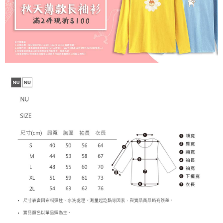
sehingga 45 hari.
NT$899 atau lebih
[Arahan Pembayaran]
Tempoh pembayaran dikira dari masa kedai meminta pembayaran anda,
付款後7-11取貨
ditambah dengan bilangan hari yang boleh dilanjutkan oleh AFTEE. Anda
Pembayaran ansuran melalui OP Pay Later akan dibilkan secara
boleh melanjutkan tempoh pembayaran anda sebelum anda menerima
NT$60/pesanan | Penghantaran percuma untuk pesanan
berasingan dan tidak termasuk dalam bil telekom anda. SMS peringatan
pesanan. Walau bagaimanapun, tiada jaminan bahawa anda boleh
pembayaran akan dihantar selepas kitaran bil bulanan.
NT$899 atau lebih
menerima pesanan anda semasa tempoh pembayaran (cth.: produk
prapesanan atau produk yang mungkin mengambil masa yang lebih
Selepas mengakses bil melalui pautan dalam SMS, anda boleh
宅配
lama untuk dihantar). Oleh itu, anda dikehendaki membuat pembayaran
menyelesaikan pembayaran anda melalui salah satu saluran berikut: kod
kepada AFTEE dalam tempoh sama ada anda menerima pesanan.
NT$65/pesanan | Penghantaran percuma untuk pesanan
bar kedai serbaneka, kedai runcit Taiwan Mobile, pemindahan bank,
JKOPay, atau iPASS MONEY.
NT$899 atau lebih
Kedua, Sekatan Pembayaran
1. Jumlah yang diperakui untuk pengguna kali pertama boleh sehingga
[Nota Penting]
NT$10,000. Amaun diperakui sebenar yang diluluskan akan berdasarkan
keputusan pensijilan dan semakan oleh AFTEE.
Perkhidmatan ini disediakan oleh Taiwan Mobile Co., Ltd. (“Syarikat”),
2. Amaun perbelanjaan minimum mestilah lebih besar daripada NT$20.
yang membolehkan pelanggan membeli barangan atau perkhidmatan
3. Pada masa ini hanya tersedia untuk ahli Taiwan.
melalui perkhidmatan ini pada masa transaksi. Hasil daripada pembelian
atau pembayaran ansuran akan dipindahkan oleh peniaga kepada
Ketiga, Syarat Perkhidmatan
Syarikat, dan pelanggan hendaklah membuat pembayaran mengikut
Perkhidmatan AFTEE Beli Sekarang Bayar Kemudian disediakan oleh NP
perjanjian menggunakan sistem bil Syarikat.
Taiwan, Inc. dan AFTEE akan membuat bil kepada pengguna. AFTEE
akan menggunakan data peribadi yang dikumpul (termasuk nama
Untuk memenuhi hubungan kontrak yang terjalin melalui persetujuan
pembeli, no. telefon, nama penerima, no. telefon, alamat penerima) untuk
penggunaan OP Pay Later, peniaga akan memberikan maklumat peribadi
penggunaan perkhidmatan. Sila rujuk kepada "Penyata Pengumpulan
anda (termasuk nama, nombor telefon, atau alamat) kepada Syarikat bagi
Data Peribadi, Pemprosesan, Penggunaan"
tujuan pengumpulan, pemprosesan dan penggunaan data yang