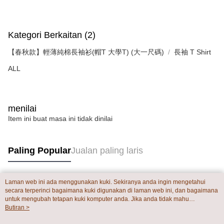
Kategori Berkaitan (2)
【春秋款】輕薄純棉長袖衫(帽T 大學T) (大一尺碼)
長袖 T Shirt
ALL
menilai
Item ini buat masa ini tidak dinilai
Paling Popular
Jualan paling laris
Laman web ini ada menggunakan kuki. Sekiranya anda ingin mengetahui
Tag Popular
secara terperinci bagaimana kuki digunakan di laman web ini, dan bagaimana
untuk mengubah tetapan kuki komputer anda. Jika anda tidak mahu
menggunakan kuki di komputer anda, sila rujuk penerangan mengenai kuki.
Butiran >
Dasar Privasi
Laman web ini ada menggunakan kuki. Sekiranya anda ingin