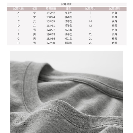
(https://aftee.tw/privacypolicy/
) untuk maklumat lanjut.
diperlukan untuk pengebilan ansuran, termasuk pengesahan,
pengesahan semula dan pembetulan.
Jumlah yang diperakui untuk pengguna kali pertama yang lulus
kelulusan boleh sehingga NT$10,000. Jika pengguna tidak membuat
Untuk terma perkhidmatan penuh, sila rujuk pautan berikut:
pembayaran dalam tempoh tersebut, yuran pembayaran lewat sebanyak
https://oppay.tw/userRule
" target="_blank" class="link revert-
20% setahun akan dikenakan. Pengguna bawah umur dikehendaki
style">https://oppay.tw/userRule
mendapatkan kebenaran daripada ibu bapa atau penjaga yang sah
untuk menggunakan AFTEE.
【Panduan Penggunaan Pembayaran Ansuran Gogo】
1. Perkhidmatan ini disediakan oleh Taiwan Mobile, pengguna telefon
Sila hubungi NP Taiwan Inc. di
cs_tw@netprotections.co.jp
jika anda
mudah alih boleh segera menggunakan tanpa perlu memohon lagi.
mempunyai sebarang kebimbangan mengenai pemprosesan dan
(Hanya untuk nombor langganan peribadi, tidak terbuka untuk syarikat
penggunaan pada data peribadi. Jika anda tidak bersetuju dengan data
dan kad prabayar)
peribadi yang disenaraikan seperti di atas akan dikumpul dan digunakan
2. Pilihan kaedah pembayaran "Pembayaran Ansuran Gogo", selepas
oleh AFTEE, sila jangan gunakan perkhidmatan ini.
pesanan ditubuhkan, akan secara automatik dialihkan ke proses
transaksi Gogo, selepas pengesahan nombor telefon, pilih bilangan
ansuran yang diingini, tarikh akhir pembayaran, dan setelah
mengesahkan pembayaran, transaksi akan selesai.
3. Jumlah kelulusan sebenar, bilangan ansuran dan jumlah bayaran
adalah berdasarkan halaman pengesahan transaksi seterusnya.
4. Dalam masa 30 minit selepas pesanan ditubuhkan, jika tidak pergi
untuk mengesahkan transaksi atau jika tidak lulus semakan, pesanan
akan dibatalkan secara automatik. Jika terdapat situasi "pindah untuk
semakan khusus" yang tidak lulus, ini menunjukkan bahawa sistem
penilaian tidak mencukupi, tiada penjelasan mengenai kandungan
penilaian boleh diberikan.