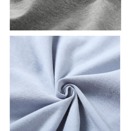
【Penerangan Kaedah Pembayaran】
1. Pembayaran ansuran tidak digabungkan dalam bil telekomunikasi,
"Pembayaran Ansuran Gogo" akan menghantar SMS peringatan
pembayaran selepas tarikh penyelesaian bulanan.
2. Melalui pautan SMS untuk membuka bil, anda boleh memilih untuk
membayar melalui "Kod bar kedai serbaneka / Kedai rasmi Taiwan
Mobile / Pemindahan bank / Pembayaran J街口 / iPASS MONEY" dan
saluran lain.
【Nota Penting】
1. Perkhidmatan ini disediakan oleh "Taiwan Mobile Co., Ltd." untuk
membolehkan pengguna membeli produk atau perkhidmatan melalui
perkhidmatan ini semasa transaksi, dan kedai akan menyerahkan hak
tuntutan harga jual/beli ansuran kepada syarikat ini untuk membayar bil
menggunakan bil syarikat ini.
2. Berdasarkan tujuan kontrak persetujuan pembayaran menggunakan
"Pembayaran Ansuran Gogo", kedai akan memberikan maklumat peribadi
anda (termasuk nama, telefon atau alamat) kepada Taiwan Mobile untuk
pengumpulan, pemprosesan dan penggunaan, untuk pengesahan,
semakan dan pembetulan data yang diperlukan untuk bil ansuran oleh
Taiwan Mobile.
3. Sila baca syarat perkhidmatan pengguna secara lengkap melalui
pautan berikut: https://oppay.tw/userRule