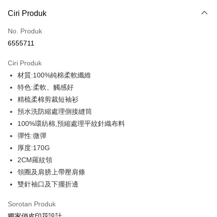
Kaedah Pembayaran
Ciri Produk
Kad Kredit (Bayaran Penuh)
No. Produk
Ansuran Kad Kredit
6555711
3 ansuran pada kadar faedah 0,
NT$99
setiap ansuran
Ciri Produk
21 Bank
6 ansuran pada kadar faedah 0,
NT$49
setiap
Taiwan Cooperative Bank
Bank Komersial Pertama
材質:100%純棉柔軟纖維
Hua Nan Commercial
Chang Hwa Commercial
ansuran
21 Bank
Bank
Bank
特色:柔軟、觸感好
12 ansuran pada kadar faedah 0,
NT$24
setiap ansuran
Taiwan Cooperative Bank
Bank Komersial Pertama
The Shanghai
Bank Komersial Taipei
精梳柔棉剪裁短袖衫
Hua Nan Commercial Bank
Chang Hwa Commercial Bank
21 Bank
Taiwan Cooperative Bank
Bank Komersial Pertama
Commercial & Savings
Fubon
Pengambilan di Kedai Serbaneka
預水洗防縮處理側接縫筒
The Shanghai Commercial &
Bank Komersial Taipei Fubon
Hua Nan Commercial
Chang Hwa Commercial
Bank
Savings Bank
100%環紡棉,預縮處理平紋針織布料
LINE Pay
Bank
Bank
Bank Cathay United
Mega International
Bank Cathay United
Mega International Commercial
彈性:微彈
The Shanghai
Bank Komersial Taipei
Commercial Bank
Bank
Apple Pay
Commercial & Savings
Fubon
厚度:170G
Taiwan Business Bank
Taichung Commercial
Taiwan Business Bank
Taichung Commercial Bank
Bank
Bank
2CM羅紋領
JKOPAY
HSBC Bank (Taiwan) Limited
Hwatai Bank
Bank Cathay United
Mega International
HSBC Bank (Taiwan)
Hwatai Bank
領圈及肩膀上帶壓肩條
Union Bank of Taiwan
Far Eastern International Bank
Commercial Bank
Limited
Easy Wallet
雙針袖口及下擺折邊
Yuanta Commercial Bank
Bank SinoPac
Taiwan Business Bank
Taichung Commercial
Union Bank of Taiwan
Far Eastern International
Bank Komersial E.SUN
DBS Bank
Bank
Google Pay
Bank
Sorotan Produk
Bank Antarabangsa Taishin
Bank CTBC
HSBC Bank (Taiwan)
Hwatai Bank
Yuanta Commercial Bank
Bank SinoPac
Syarikat Kad Kredit Rakuten
獨家俏皮印花設計。
Plus PAY