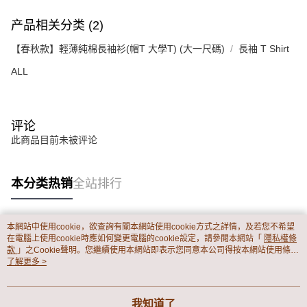
产品相关分类 (2)
【春秋款】輕薄純棉長袖衫(帽T 大學T) (大一尺碼)
長袖 T Shirt
ALL
评论
此商品目前未被评论
本分类热销
全站排行
本網站中使用cookie，欲查詢有關本網站使用cookie方式之詳情，及若您不希望
热门标签
在電腦上使用cookie時應如何變更電腦的cookie設定，請參閱本網站「
隱私權條
款
」之Cookie聲明。您繼續使用本網站即表示您同意本公司得按本網站使用條款
之Cookie聲明使用cookie。
了解更多 >
我知道了