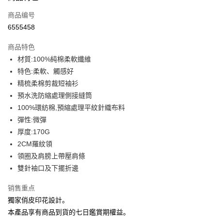
信用卡一次付款
商品编号
信用卡分期付款
6555458
3期 0利率，每期
NT$109
21家银行
商品特色
6期 0利率，每期
NT$54
21家银行
合作金库商业银行
第一商业银行
材質:100%純棉柔軟纖維
华南商业银行
彰化商业银行
12期 0利率，每期
NT$27
21家银行
合作金库商业银行
第一商业银行
特色:柔軟、觸感好
上海商业储蓄银行
台北富邦商业银行
华南商业银行
彰化商业银行
合作金库商业银行
第一商业银行
超商取货付款
国泰世华商业银行
兆丰国际商业银行
精梳柔棉剪裁短袖衫
上海商业储蓄银行
台北富邦商业银行
华南商业银行
彰化商业银行
台湾中小企业银行
台中商业银行
預水洗防縮處理側接縫筒
国泰世华商业银行
兆丰国际商业银行
LINE Pay
上海商业储蓄银行
台北富邦商业银行
汇丰（台湾）商业银行
华泰商业银行
台湾中小企业银行
台中商业银行
100%環紡棉,預縮處理平紋針織布料
国泰世华商业银行
兆丰国际商业银行
联邦商业银行
远东国际商业银行
汇丰（台湾）商业银行
华泰商业银行
Apple Pay
彈性:微彈
台湾中小企业银行
台中商业银行
元大商业银行
永丰商业银行
联邦商业银行
远东国际商业银行
汇丰（台湾）商业银行
华泰商业银行
厚度:170G
玉山商业银行
星展（台湾）商业银行
街口支付
元大商业银行
永丰商业银行
联邦商业银行
远东国际商业银行
2CM羅紋領
台新国际商业银行
中国信托商业银行
玉山商业银行
星展（台湾）商业银行
元大商业银行
永丰商业银行
台湾乐天信用卡公司
悠遊付
領圈及肩膀上帶壓肩條
台新国际商业银行
中国信托商业银行
玉山商业银行
星展（台湾）商业银行
雙針袖口及下擺折邊
台湾乐天信用卡公司
台新国际商业银行
中国信托商业银行
Google Pay
台湾乐天信用卡公司
销售重点
Plus PAY
獨家俏皮印花設計。
大哥付你分期
本產品享有商品到貨的七日鑑賞期權益。