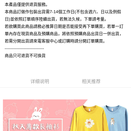
相关说明
本產品僅提供退貨服務。
【大哥付你分期使用说明】
本商品訂做作包裝出貨需7-14個工作日(不包含週六、日以及例假
AFTEE先享后付
1. 本服务由台湾大哥大提供，电信用户可立即使用无须另外申请。（限个人
日)並依照訂單順序陸續出貨，若無法久候，下單請考量。
月租型门号，不开放公司户及预付卡使用）
相关说明
2. 付款方式选择 “大哥付你分期”，订单成立后会自动跳转到大哥付的交易流
若欲購買此商品請務必推算日期是否能接受再下單購買，若單一訂
一、關於 AFTEE先享後付
程，验证手机门号后，选择欲分期的期数、缴款截止日，确认付款后即完成
ATM付款
1. 於付款方式選擇AFTEE先享後付，將跳出AFTEE先享後付手機驗證視
單內存在現貨商品及預購商品，將依照預購商品出貨日一併出貨，
交易。
窗。
3. 实际核准额度、可分期数及费用金额请依后续交易确认页面所载为准。
若需分開出貨請來電客服中心或訂購時請分開訂單購買。
2. 進行簡訊驗證之後，即可完成結帳手續。
运送方式
4. 订单成立30分钟内，如未前往确认交易或遇审核未通过，订单将自动取
3. 訂單確認後不需事先繳費，商品會配送至您的指定地址。
---------------------------
消。如遇 “转专审核”未通过状况，表示未达系统评分，恕无法说明评估内
4. 下訂完成後，您的手機會收到一封繳費通知簡訊，APP會員則會收到
全家付款取貨
商品只可退貨不可換貨
容。
AFTEE APP推播通知。
【缴款方式说明】
每笔NT$65，满NT$899(含以上)免运费
5. 收到商品當下無需繳費，確認無誤後，請再利用繳費通知簡訊或AFTEE
1. 分期款项不并入电信账单，“大哥付你分期”于每月结算日后寄送缴费提醒
APP於四大便利商店‧ATM/網銀等方式進行付款。
短信。
付款後全家取貨
2. 通过短信链接打开账单后，可选择 “超商条码／台湾大直营门市／银行转
請留意繳費期限為 14 天。唯有下載 AFTEE App 成為 AFTEE 會員者方能享
详细说明
相关推荐
每笔NT$60，满NT$899(含以上)免运费
账／街口支付／iPASS MONEY”等通路缴费。
有最長 45 天內付款之服務。
7-11付款取貨
【注意事项】
繳費期限，為商家向您請款的時間，再加上使用AFTEE可延長的天數所計算
1. 本服务系由 “台湾大哥大股份有限公司”所提供，让用户于交易时，得通过
每笔NT$65，满NT$899(含以上)免运费
出。使用AFTEE下訂可以延長您收到商品前的繳費天數，但無法保證一定能
本服务购买商品或服务，并由商店将买卖／分期付款买卖价金债权让与本公
夠在期限內收到商品(例如:預購商品或預計到貨時間較長者)。因此無論收到
司后，依约使用本公司账单缴交账款。
付款後7-11取貨
商品與否，仍需要請您在AFTEE規定的時間內完成繳費。
2. 基于同意付款使用 “大哥付你分期”之契约关系目的，商店将以您的个人资
每笔NT$60，满NT$899(含以上)免运费
料（包含姓名、电话或地址）提供予台湾大哥大进项收集、处理及利用，由
二、付款限制
台湾大哥大与本人进行分期账单所需资料之确认、核对及更正。
1. 初次使用 AFTEE 時，將依認證結果及本公司審查結果，核予每個人不同
宅配
3. 完整用户服务条款，请详阅以下链接：
https://oppay.tw/userRule