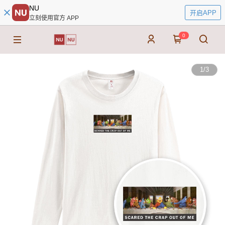
NU
开启APP
立刻使用官方 APP
0
1
/
3