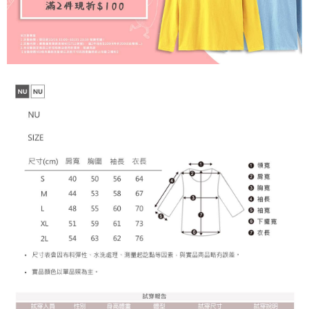
之上限額度
2. 結帳金額須大於NT$30
每笔NT$65，满NT$899(含以上)免运费
3. 目前僅支援台灣會員
三、聲明條款
「AFTEE先享後付」(下稱本服務)乃由恩沛科技股份有限公司(下稱 AFTEE )
所提供，並由 AFTEE 向您收取款項。因使用本服務所須提供之個人資料(包
含但不限於訂購人姓名、電話，收件人姓名、電話、收件地址)，將交付予
AFTEE 於本服務必要服務範圍內運用。關於 AFTEE 對於個人資料之蒐集、
處理、利用，詳參 AFTEE 官網之『個人資料蒐集、處理及利用告知聲明』
（
https://aftee.tw/privacypolicy/
）。
若款項超過繳費期限，將根據當次的金額加收年利率 16% 的逾期滯納金。
未成年的使用者，請事先徵得法定代理人或監護人之同意方可使用
AFTEE。
若您對於個人資料之處理、利用有任何疑問，或欲行使相關法律權利，請聯
繫恩沛科技股份有限公司。若您不同意我們將上開所示之個人資料，連同必
要之購買訂單資訊提供予 AFTEE ，或讓 AFTEE 蒐集處理利用您的個人資
料，請勿選用本服務。