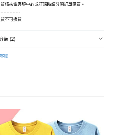
證手機門號後，選擇欲分期的期數、繳款截止日，確認付款後即
FTEE先享後付」】
出貨請來電客服中心或訂購時請分開訂單購買。
。
先享後付是「在收到商品之後才付款」的支付方式。 讓您購物簡單
准額度、可分期數及費用金額請依後續交易確認頁面所載為準。
--------------
心！
立30分鐘內，如未前往確認交易或遇審核未通過，訂單將自動取
：不需註冊會員、不需綁卡、不需儲值。
退貨不可換貨
「轉專審核」未通過狀況，表示未達大哥付你分期系統評分，恕
：只要手機號碼，簡訊認證，即可結帳。
評估內容。
：先確認商品／服務後，再付款。
式說明】
取貨
項不併入電信帳單，「大哥付你分期」於每月結算日後寄送繳費提
類 (2)
EE先享後付」結帳流程】
5，滿NT$899(含以上)免運費
方式選擇「AFTEE先享後付」後，將跳轉至「AFTEE先享後
訊連結打開帳單後，可選擇「超商條碼／台灣大直營門市／銀行轉
輕薄純棉長袖衫(帽T 大學T) (大一尺碼)
頁面，進行簡訊認證並確認金額後，即可完成結帳。
長袖 T Shirt
付／iPASS MONEY」等通路繳費。
客服
家取貨
成立數日內，您將收到繳費通知簡訊。
費通知簡訊後14天內，點擊此簡訊中的連結，可透過四大超商
0，滿NT$899(含以上)免運費
項】
網路銀行／等多元方式進行付款，方視為交易完成。
係由「台灣大哥大股份有限公司」（以下簡稱本公司）所提供，讓
：結帳手續完成當下不需立刻繳費，但若您需要取消訂單，請聯
取貨
易時，得透過本服務購買商品或服務，並由商店將買賣／分期付
的店家。未經商家同意取消之訂單仍視為有效，需透過AFTEE
金債權讓與本公司後，依約使用本公司帳單繳交帳款。
繳納相關費用。
5，滿NT$899(含以上)免運費
意付款使用「大哥付你分期」之契約關係目的，商店將以您的個人
否成功請以「AFTEE先享後付 」之結帳頁面顯示為準，若有關於
含姓名、電話或地址）提供予台灣大哥大進項蒐集、處理及利
功／繳費後需取消欲退款等相關疑問，請聯繫「AFTEE先享後
1取貨
公司與您本人進行分期帳單所需資料之確認、核對及更正。
援中心」
https://netprotections.freshdesk.com/support/home
0，滿NT$899(含以上)免運費
戶服務條款，請詳閱以下連結：
https://oppay.tw/userRule
項】
恩沛科技股份有限公司提供之「AFTEE先享後付」服務完成之
依本服務之必要範圍內提供個人資料，並將交易相關給付款項請
5，滿NT$899(含以上)免運費
讓予恩沛科技股份有限公司。
個人資料處理事宜，請瀏覽以下網址：