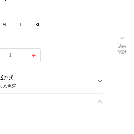
M
L
XL
清除
紀錄
送方式
899免運
次付款
期付款
0 利率 每期
NT$109
21家銀行