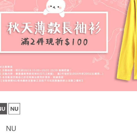
https://aft
３．未成
「AFTE
任。
４．使用「
即時審查
結果請求
５．嚴禁
形，恩沛
動。