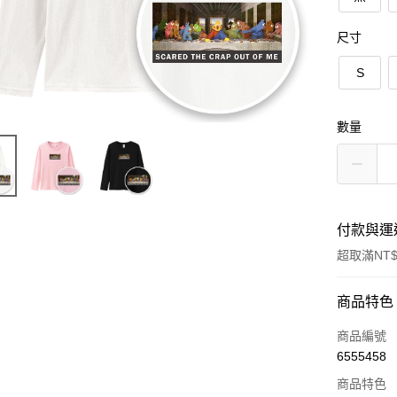
尺寸
S
數量
付款與運
超取滿NT$
付款方式
商品特色
信用卡一
商品編號
6555458
信用卡分
商品特色
3 期 