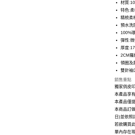
材質:1
6 期 
合作金
特色:
華南商
12 期
精梳柔
合作金
上海商
華南商
預水洗
合作金
超商取貨
國泰世
上海商
100
華南商
臺灣中
國泰世
LINE Pay
上海商
彈性:
匯豐（
臺灣中
國泰世
聯邦商
厚度:1
匯豐（
Apple Pay
臺灣中
元大商
2CM
聯邦商
匯豐（
玉山商
街口支付
元大商
領圈及
聯邦商
台新國
玉山商
雙針袖
元大商
台灣樂
悠遊付
台新國
玉山商
銷售重點
台灣樂
台新國
Google Pa
獨家俏皮
台灣樂
本產品享
全盈+PAY
本產品僅
大哥付你
本商品訂做
相關說明
日)並依
【大哥付
AFTEE先
若欲購買
1.本服務
2.付款方
相關說明
單內存在