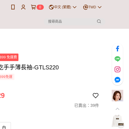
0
中文 (繁體)
TWD
899 免運費
手手薄長袖-GTLS220
899免運
29
已賣出：39件
白