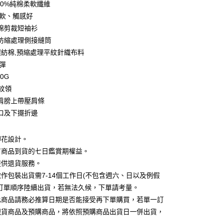
00%純棉柔軟纖維
0 利率 每期
NT$54
21家銀行
庫商業銀行
第一商業銀行
柔軟、觸感好
業銀行
彰化商業銀行
 0 利率 每期
NT$27
21家銀行
棉剪裁短袖衫
庫商業銀行
第一商業銀行
業儲蓄銀行
台北富邦商業銀行
業銀行
彰化商業銀行
防縮處理側接縫筒
庫商業銀行
第一商業銀行
付款
華商業銀行
兆豐國際商業銀行
業儲蓄銀行
台北富邦商業銀行
%環紡棉,預縮處理平紋針織布料
業銀行
彰化商業銀行
小企業銀行
台中商業銀行
華商業銀行
兆豐國際商業銀行
業儲蓄銀行
台北富邦商業銀行
微彈
台灣）商業銀行
華泰商業銀行
小企業銀行
台中商業銀行
華商業銀行
兆豐國際商業銀行
業銀行
遠東國際商業銀行
70G
台灣）商業銀行
華泰商業銀行
小企業銀行
台中商業銀行
業銀行
永豐商業銀行
羅紋領
業銀行
遠東國際商業銀行
台灣）商業銀行
華泰商業銀行
業銀行
星展（台灣）商業銀行
業銀行
永豐商業銀行
肩膀上帶壓肩條
業銀行
遠東國際商業銀行
際商業銀行
中國信託商業銀行
業銀行
星展（台灣）商業銀行
口及下擺折邊
業銀行
永豐商業銀行
天信用卡公司
際商業銀行
中國信託商業銀行
業銀行
星展（台灣）商業銀行
天信用卡公司
際商業銀行
中國信託商業銀行
y
印花設計。
天信用卡公司
有商品到貨的七日鑑賞期權益。
提供退貨服務。
分期
作包裝出貨需7-14個工作日(不包含週六、日以及例假
照訂單順序陸續出貨，若無法久候，下單請考量。
你分期使用說明】
享後付
此商品請務必推算日期是否能接受再下單購買，若單一訂
由台灣大哥大提供，台灣大哥大用戶可立即使用無須另外申請。
式選擇「大哥付你分期」，訂單成立後會自動跳轉到大哥付的交易
現貨商品及預購商品，將依照預購商品出貨日一併出貨，