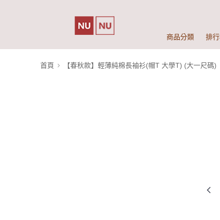
商品分類
排行
首頁
【春秋款】輕薄純棉長袖衫(帽T 大學T) (大一尺碼)