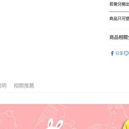
流程，驗
【關於「A
若需分開
ATM付款
完成交易
AFTEE
3.實際核
-------------
便利好安
4.訂單成
１．簡單
商品只可
消。如遇
２．便利
運送方式
無法說明
３．安心
【繳款方
全家付款
1.分期款
商品相關分
【「AFT
醒簡訊。
每筆NT$6
１．於結帳
2.透過簡
【春秋款】
付」結帳
帳／街口支
分享
付款後全
２．訂單
ALL
３．收到繳
每筆NT$6
【注意事
／ATM／
1.本服務
※ 請注意
7-11付款
用戶於交
絡購買商品
款買賣價
先享後付
每筆NT$6
2.基於同
※ 交易是
說明
相關推薦
資料（包
是否繳費成
付款後7-1
用，由本
付客戶支
每筆NT$6
3.完整用
【注意事
宅配
１．透過由
交易，需
每筆NT$6
求債權轉
２．關於