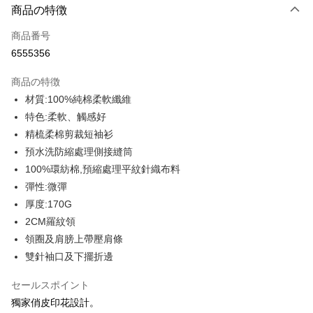
商品の特徴
クレジットカード1回払い
商品番号
クレジットカード分割払い
6555356
3回払い、金利0、毎回
NT$109
21行の銀行
商品の特徴
6回払い、金利0、毎回
NT$54
21行の銀行
合作金庫商業銀行
第一商業銀行
材質:100%純棉柔軟纖維
華南商業銀行
彰化商業銀行
12回払い、金利0、毎回
NT$27
21行の銀行
合作金庫商業銀行
第一商業銀行
特色:柔軟、觸感好
上海商業儲蓄銀行
台北富邦商業銀行
華南商業銀行
彰化商業銀行
合作金庫商業銀行
第一商業銀行
コンビニ店頭代金引換
国泰世華商業銀行
兆豐國際商業銀行
精梳柔棉剪裁短袖衫
上海商業儲蓄銀行
台北富邦商業銀行
華南商業銀行
彰化商業銀行
台湾中小企業銀行
台中商業銀行
預水洗防縮處理側接縫筒
国泰世華商業銀行
兆豐國際商業銀行
LINE Pay
上海商業儲蓄銀行
台北富邦商業銀行
HSBC(台湾)商業銀行
華泰商業銀行
台湾中小企業銀行
台中商業銀行
100%環紡棉,預縮處理平紋針織布料
国泰世華商業銀行
兆豐國際商業銀行
聯邦商業銀行
遠東国際商業銀行
HSBC(台湾)商業銀行
華泰商業銀行
Apple Pay
彈性:微彈
台湾中小企業銀行
台中商業銀行
元大商業銀行
永豐商業銀行
聯邦商業銀行
遠東国際商業銀行
HSBC(台湾)商業銀行
華泰商業銀行
厚度:170G
玉山商業銀行
星展(台湾)商業銀行
JKOPAY
元大商業銀行
永豐商業銀行
聯邦商業銀行
遠東国際商業銀行
台新國際商業銀行
中国信託商業銀行
2CM羅紋領
玉山商業銀行
星展(台湾)商業銀行
元大商業銀行
永豐商業銀行
台湾楽天クレジットカード会社
Easy Wallet
領圈及肩膀上帶壓肩條
台新國際商業銀行
中国信託商業銀行
玉山商業銀行
星展(台湾)商業銀行
台湾楽天クレジットカード会社
雙針袖口及下擺折邊
台新國際商業銀行
中国信託商業銀行
Google Pay
台湾楽天クレジットカード会社
セールスポイント
Plus Pay
獨家俏皮印花設計。