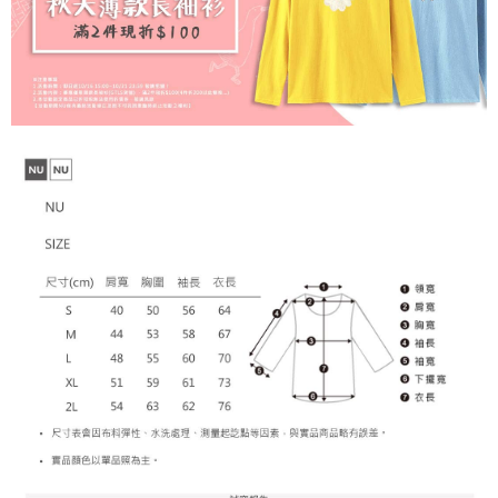
約商品や商品到着日が比較的遅い商品）。そのため、商品到着の有無に関
宅配
って提供され、ユーザーが取引時に本サービスを通じて商品やサービスを
わらず、AFTEEで指定された期限内にお支払いください。
購入できるようにし、店舗が売買／分割払い売買の債権を当社に譲渡した
配送毎にNT$65、NT$899以上で送料無料
後、契約に基づいて当社の請求書で帳款を支払うことになります。
二、支払い限度額
2. 「OP Pay Later」を利用する契約関係の目的から、店舗はあなたの個人
1.初回 AFTEEを ご利用の際に、認証結果及び当社の審査の結果に基づ
情報（名前、電話または住所を含む）を台湾大哥大に提供し、収集、処理
き、限度額が設定されます。
および利用するために、当社があなた本人と分割請求書に必要な情報の確
2.決済金額は最低NT$20です。
認、照合および修正を行います。
3.現在、台湾の会員のみご利用いただけます。
3. 完全なユーザーサービス規約については、以下のリンクを参照してくだ
さい：
https://oppay.tw/userRule
三、利用規約「AFTEE代金後払い」（以下当サービスという）はネットプ
ロテクションズ（以下 AFTEE という）が提供し、AFTEEが代金を徴収し
ます。当サービスご利用の際に提供しなければならない個人情報（注文者
の氏名、電話番号、受取人の氏名、電話番号、受取人住所を含むがこれに
限らない）は、AFTEEに渡され当サービスで必要な範囲内で利用されま
す。AFTEEの個人情報の収集、処理、利用について、詳細はAFTEE公式ホ
ームページの『個人情報の収集、処理及び利用に関する声明』をご参照く
ださい（
https://aftee.tw/privacypolicy/
）。
AFTEEの初回ご利用の際に、審査を通過すれば、最高額がNT$10,000にな
ります。支払い期限を過ぎた場合、その金額に基づいて年利20%の遅延滞
納金が加算されます。未成年の利用者は、事前に法定代理人または後見人
の同意を得ればAFTEEをご利用いただけます。
個人情報の処理、利用について疑問がある、または関連する法律の権利を
行使したい場合は、ネットプロテクションズ
cs_tw@netprotections.co.jp