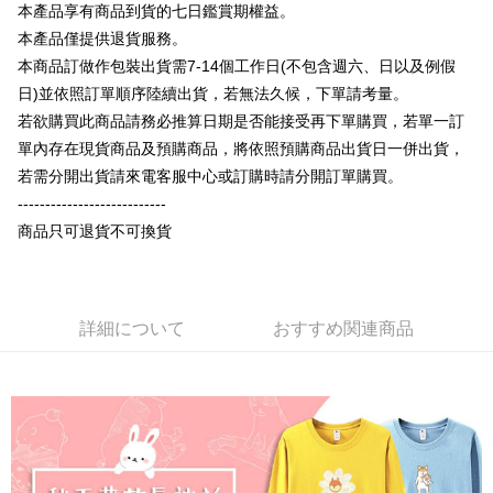
OP Pay Later
本產品享有商品到貨的七日鑑賞期權益。
説明
本產品僅提供退貨服務。
【OP Pay Later 使用説明】
本商品訂做作包裝出貨需7-14個工作日(不包含週六、日以及例假
AFTEE代金後払い
1. 本サービスは台湾大哥大によって提供され、台湾大哥大のユーザーは追
加の申請なしで即時に利用可能です。
日)並依照訂單順序陸續出貨，若無法久候，下單請考量。
説明
2. 支払い方法で「OP Pay Later」を選択すると、注文が成立した後に自動
若欲購買此商品請務必推算日期是否能接受再下單購買，若單一訂
一、 AFTEE代金後払いについて
的に OP Pay Later の取引プロセスに移行し、携帯番号を確認後、分割払
ATM払い
1.お支払い方法でAFTEE代金後払いを選択すると、携帯電話認証ウィンド
單內存在現貨商品及預購商品，將依照預購商品出貨日一併出貨，
いの回数や支払い期限を選択し、支払いを確認すると取引が完了します。
ウが表示されます。
3. 実際の承認額、分割回数および費用については、後続の取引確認ページ
若需分開出貨請來電客服中心或訂購時請分開訂單購買。
2.SMSで認証してお支払い手続を進めてください。
配送方法
を基準とします。
3.注文するときのお支払いは不要です。商品はご指定の住所に配送されま
---------------------------
4. 注文成立後30分以内に確認取引を行わない場合や審査が通過しない場
す。
全家付款取貨
商品只可退貨不可換貨
合、注文は自動的にキャンセルされます。「転専審査」に未通過の状況が
4.ご注文が完了すると、携帯に支払い通知のSMSが届きます。アプリ会員
発生した場合は、システムの評価基準に達していないことを意味し、評価
配送毎にNT$65、NT$899以上で送料無料
の場合は、AFTEE アプリプッシュ通知が届きます。
内容についての説明はいたしかねます。
5.商品受け取り時のお支払いは不要です。商品を確かめてから、SMSまた
付款後全家取貨
はアプリの通知に従って、4大コンビニ、またはATM/オンラインバンキン
グでお支払いください。
配送毎にNT$60、NT$899以上で送料無料
詳細について
おすすめ関連商品
【支払い方法の説明】
1. 分割払いの金額は電信請求書に統合されず、「OP Pay Later」は毎月の
代金納付期限は最短で 14 日以内ですので、ご注意ください。AFTEE アプ
7-11付款取貨
締め日後に支払いリマインダーのSMSを送信します。
リをダウンロードして AFTEE 会員になるとお支払い期限を最長 45 日以内
2. SMSのリンクを通じて請求書を開いた後、「コンビニバーコード／台湾
配送毎にNT$65、NT$899以上で送料無料
まで延長できます。
大直営店舗／銀行振込／街口支払い／iPASS MONEY」などのチャネルで
支払いを選択できます。
付款後7-11取貨
お支払期限は、ショップが請求した期日と、AFTEEで延長できる日数をも
とに計算されます。AFTEEで注文すると、商品を受け取るまで支払い期限
配送毎にNT$60、NT$899以上で送料無料
【注意事項】
を延長できますが、商品を期限内に受け取れない場合があります（例：予
1. 本サービスは「台湾大哥大株式会社」（以下「当社」といいます）によ