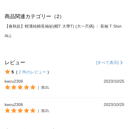
商品関連カテゴリー（2）
【春秋款】輕薄純棉長袖衫(帽T 大學T) (大一尺碼)
長袖 T Shirt
ALL
レビュー
[すべて表示]
5
(
2
件のレビュー
)
kwcu2306
2023/10/25
|
黑/2L
kwcu2306
2023/10/25
|
黑/2L