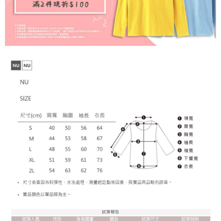
【注意事項】
１．透過由恩沛科技股份有限公司提供之「AFTEE先享後付」服務完成之交
每筆NT$65，滿NT$899(含以上)免運費
易，需依本服務之必要範圍內提供個人資料，並將交易相關給付款項請求債
權轉讓予恩沛科技股份有限公司。
２．關於個人資料處理事宜，請瀏覽以下網址：
https://aftee.tw/terms/#terms3
３．未成年的使用者請事先徵得法定代理人或監護人之同意方可使用
「AFTEE先享後付」，若未經同意申辦者引起之損失，本公司不負相關責
任。
４．使用「AFTEE先享後付」時，將依據個別帳號之用戶狀況，依本公司即
時審查核予不同之上限額度；若仍有額度不足之情形，本公司將視審查結果
請求用戶進行身份認證。
５．嚴禁一人註冊多個帳號或使用他人資訊註冊。若發現惡意使用之情形，
恩沛科技股份有限公司將有權停止該用戶之使用額度並採取法律行動。