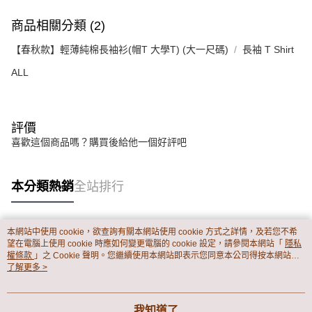
商品相關分類 (2)
【春秋款】輕薄純棉長袖衫(帽T 大學T) (大一尺碼)
長袖 T Shirt
ALL
評價
喜歡這個商品嗎？購買後給他一個好評吧
本分類熱銷
全站排行
本網站中使用 cookie，欲查詢有關本網站使用 cookie 方式之詳情，及若您不希
熱門標籤
望在電腦上使用 cookie 時應如何變更電腦的 cookie 設定，請參閱本網站「
隱私
權條款
」之 Cookie 聲明。您繼續使用本網站即表示您同意本公司得按本網站使
用條款之 Cookie 聲明使用 cookie。
了解更多 >
我知道了