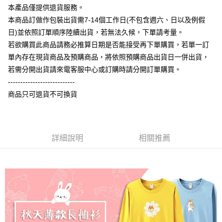
相關說明
本產品僅提供退貨服務。
【大哥付你分期使用說明】
本商品訂做作包裝出貨需7-14個工作日(不包含週六、日以及例假
AFTEE先享後付
1.本服務由台灣大哥大提供，台灣大哥大用戶可立即使用無須另外申請。
日)並依照訂單順序陸續出貨，若無法久候，下單請考量。
2.付款方式選擇「大哥付你分期」，訂單成立後會自動跳轉到大哥付的交易
相關說明
流程，驗證手機門號後，選擇欲分期的期數、繳款截止日，確認付款後即完
若欲購買此商品請務必推算日期是否能接受再下單購買，若單一訂
【關於「AFTEE先享後付」】
成交易。
ATM付款
AFTEE先享後付是「在收到商品之後才付款」的支付方式。 讓您購物簡單
單內存在現貨商品及預購商品，將依照預購商品出貨日一併出貨，
3.實際核准額度、可分期數及費用金額請依後續交易確認頁面所載為準。
便利好安心！
4.訂單成立30分鐘內，如未前往確認交易或遇審核未通過，訂單將自動取
若需分開出貨請來電客服中心或訂購時請分開訂單購買。
１．簡單：不需註冊會員、不需綁卡、不需儲值。
運送方式
消。如遇「轉專審核」未通過狀況，表示未達大哥付你分期系統評分，恕無
２．便利：只要手機號碼，簡訊認證，即可結帳。
---------------------------
法說明評估內容。
３．安心：先確認商品／服務後，再付款。
全家付款取貨
商品只可退貨不可換貨
【繳款方式說明】
1.分期款項不併入電信帳單，「大哥付你分期」於每月結算日後寄送繳費提
每筆NT$65，滿NT$899(含以上)免運費
【「AFTEE先享後付」結帳流程】
醒簡訊。
１．於結帳方式選擇「AFTEE先享後付」後，將跳轉至「AFTEE先享後付」
2.透過簡訊連結打開帳單後，可選擇「超商條碼／台灣大直營門市／銀行轉
付款後全家取貨
結帳頁面，進行簡訊認證並確認金額後，即可完成結帳。
帳／街口支付／iPASS MONEY」等通路繳費。
２．訂單成立數日內，您將收到繳費通知簡訊。
詳細說明
相關推薦
每筆NT$60，滿NT$899(含以上)免運費
３．收到繳費通知簡訊後14天內，點擊此簡訊中的連結，可透過四大超商／
【注意事項】
ATM／網路銀行／等多元方式進行付款，方視為交易完成。
7-11付款取貨
1.本服務係由「台灣大哥大股份有限公司」（以下簡稱本公司）所提供，讓
※ 請注意：結帳手續完成當下不需立刻繳費，但若您需要取消訂單，請聯絡
用戶於交易時，得透過本服務購買商品或服務，並由商店將買賣／分期付款
每筆NT$65，滿NT$899(含以上)免運費
購買商品的店家。未經商家同意取消之訂單仍視為有效，需透過AFTEE先享
買賣價金債權讓與本公司後，依約使用本公司帳單繳交帳款。
後付繳納相關費用。
2.基於同意付款使用「大哥付你分期」之契約關係目的，商店將以您的個人
付款後7-11取貨
※ 交易是否成功請以「AFTEE先享後付 」之結帳頁面顯示為準，若有關於
資料（包含姓名、電話或地址）提供予台灣大哥大進項蒐集、處理及利用，
是否繳費成功／繳費後需取消欲退款等相關疑問，請聯繫「AFTEE先享後付
每筆NT$60，滿NT$899(含以上)免運費
由本公司與您本人進行分期帳單所需資料之確認、核對及更正。
客戶支援中心」
https://netprotections.freshdesk.com/support/home
3.完整用戶服務條款，請詳閱以下連結：
https://oppay.tw/userRule
宅配