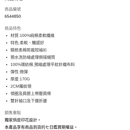
信用卡一次付款
商品編號
信用卡分期付款
6544850
3 期 0 利率 每期
NT$109
21家銀行
商品特色
6 期 0 利率 每期
NT$54
21家銀行
合作金庫商業銀行
第一商業銀行
材質:100%純棉柔軟纖維
華南商業銀行
彰化商業銀行
12 期 0 利率 每期
NT$27
21家銀行
合作金庫商業銀行
第一商業銀行
特色:柔軟、觸感好
上海商業儲蓄銀行
台北富邦商業銀行
華南商業銀行
彰化商業銀行
合作金庫商業銀行
第一商業銀行
超商取貨付款
國泰世華商業銀行
兆豐國際商業銀行
精梳柔棉剪裁短袖衫
上海商業儲蓄銀行
台北富邦商業銀行
華南商業銀行
彰化商業銀行
臺灣中小企業銀行
台中商業銀行
預水洗防縮處理側接縫筒
國泰世華商業銀行
兆豐國際商業銀行
LINE Pay
上海商業儲蓄銀行
台北富邦商業銀行
匯豐（台灣）商業銀行
華泰商業銀行
臺灣中小企業銀行
台中商業銀行
100%環紡棉,預縮處理平紋針織布料
國泰世華商業銀行
兆豐國際商業銀行
聯邦商業銀行
遠東國際商業銀行
匯豐（台灣）商業銀行
華泰商業銀行
Apple Pay
彈性:微彈
臺灣中小企業銀行
台中商業銀行
元大商業銀行
永豐商業銀行
聯邦商業銀行
遠東國際商業銀行
匯豐（台灣）商業銀行
華泰商業銀行
厚度:170G
玉山商業銀行
星展（台灣）商業銀行
街口支付
元大商業銀行
永豐商業銀行
聯邦商業銀行
遠東國際商業銀行
2CM羅紋領
台新國際商業銀行
中國信託商業銀行
玉山商業銀行
星展（台灣）商業銀行
元大商業銀行
永豐商業銀行
台灣樂天信用卡公司
悠遊付
領圈及肩膀上帶壓肩條
台新國際商業銀行
中國信託商業銀行
玉山商業銀行
星展（台灣）商業銀行
雙針袖口及下擺折邊
台灣樂天信用卡公司
台新國際商業銀行
中國信託商業銀行
Google Pay
台灣樂天信用卡公司
銷售重點
全盈+PAY
獨家俏皮印花設計。
大哥付你分期
本產品享有商品到貨的七日鑑賞期權益。