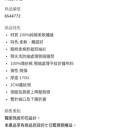
信用卡一次付款
商品編號
信用卡分期付款
6544772
3 期 0 利率 每期
NT$109
21家銀行
商品特色
6 期 0 利率 每期
NT$54
21家銀行
合作金庫商業銀行
第一商業銀行
材質:100%純棉柔軟纖維
華南商業銀行
彰化商業銀行
12 期 0 利率 每期
NT$27
21家銀行
合作金庫商業銀行
第一商業銀行
特色:柔軟、觸感好
上海商業儲蓄銀行
台北富邦商業銀行
華南商業銀行
彰化商業銀行
合作金庫商業銀行
第一商業銀行
超商取貨付款
國泰世華商業銀行
兆豐國際商業銀行
精梳柔棉剪裁短袖衫
上海商業儲蓄銀行
台北富邦商業銀行
華南商業銀行
彰化商業銀行
臺灣中小企業銀行
台中商業銀行
預水洗防縮處理側接縫筒
國泰世華商業銀行
兆豐國際商業銀行
LINE Pay
上海商業儲蓄銀行
台北富邦商業銀行
匯豐（台灣）商業銀行
華泰商業銀行
臺灣中小企業銀行
台中商業銀行
100%環紡棉,預縮處理平紋針織布料
國泰世華商業銀行
兆豐國際商業銀行
聯邦商業銀行
遠東國際商業銀行
匯豐（台灣）商業銀行
華泰商業銀行
Apple Pay
彈性:微彈
臺灣中小企業銀行
台中商業銀行
元大商業銀行
永豐商業銀行
聯邦商業銀行
遠東國際商業銀行
匯豐（台灣）商業銀行
華泰商業銀行
厚度:170G
玉山商業銀行
星展（台灣）商業銀行
街口支付
元大商業銀行
永豐商業銀行
聯邦商業銀行
遠東國際商業銀行
2CM羅紋領
台新國際商業銀行
中國信託商業銀行
玉山商業銀行
星展（台灣）商業銀行
元大商業銀行
永豐商業銀行
台灣樂天信用卡公司
悠遊付
領圈及肩膀上帶壓肩條
台新國際商業銀行
中國信託商業銀行
玉山商業銀行
星展（台灣）商業銀行
雙針袖口及下擺折邊
台灣樂天信用卡公司
台新國際商業銀行
中國信託商業銀行
Google Pay
台灣樂天信用卡公司
銷售重點
全盈+PAY
獨家俏皮印花設計。
大哥付你分期
本產品享有商品到貨的七日鑑賞期權益。