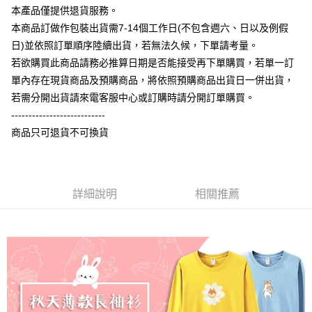
相關說明
本產品僅提供退貨服務。
【大哥付你分期使用說明】
本商品訂做作包裝出貨需7-14個工作日(不包含週六、日以及例假
AFTEE先享後付
1.本服務由台灣大哥大提供，台灣大哥大用戶可立即使用無須另外申請。
日)並依照訂單順序陸續出貨，若無法久候，下單請考量。
2.付款方式選擇「大哥付你分期」，訂單成立後會自動跳轉到大哥付的交易
相關說明
流程，驗證手機門號後，選擇欲分期的期數、繳款截止日，確認付款後即完
若欲購買此商品請務必推算日期是否能接受再下單購買，若單一訂
【關於「AFTEE先享後付」】
成交易。
ATM付款
AFTEE先享後付是「在收到商品之後才付款」的支付方式。 讓您購物簡單
單內存在現貨商品及預購商品，將依照預購商品出貨日一併出貨，
3.實際核准額度、可分期數及費用金額請依後續交易確認頁面所載為準。
便利好安心！
4.訂單成立30分鐘內，如未前往確認交易或遇審核未通過，訂單將自動取
若需分開出貨請來電客服中心或訂購時請分開訂單購買。
１．簡單：不需註冊會員、不需綁卡、不需儲值。
運送方式
消。如遇「轉專審核」未通過狀況，表示未達大哥付你分期系統評分，恕無
２．便利：只要手機號碼，簡訊認證，即可結帳。
---------------------------
法說明評估內容。
３．安心：先確認商品／服務後，再付款。
全家付款取貨
商品只可退貨不可換貨
【繳款方式說明】
1.分期款項不併入電信帳單，「大哥付你分期」於每月結算日後寄送繳費提
每筆NT$65，滿NT$899(含以上)免運費
【「AFTEE先享後付」結帳流程】
醒簡訊。
１．於結帳方式選擇「AFTEE先享後付」後，將跳轉至「AFTEE先享後付」
2.透過簡訊連結打開帳單後，可選擇「超商條碼／台灣大直營門市／銀行轉
付款後全家取貨
結帳頁面，進行簡訊認證並確認金額後，即可完成結帳。
帳／街口支付／iPASS MONEY」等通路繳費。
２．訂單成立數日內，您將收到繳費通知簡訊。
詳細說明
相關推薦
每筆NT$60，滿NT$899(含以上)免運費
３．收到繳費通知簡訊後14天內，點擊此簡訊中的連結，可透過四大超商／
【注意事項】
ATM／網路銀行／等多元方式進行付款，方視為交易完成。
7-11付款取貨
1.本服務係由「台灣大哥大股份有限公司」（以下簡稱本公司）所提供，讓
※ 請注意：結帳手續完成當下不需立刻繳費，但若您需要取消訂單，請聯絡
用戶於交易時，得透過本服務購買商品或服務，並由商店將買賣／分期付款
每筆NT$65，滿NT$899(含以上)免運費
購買商品的店家。未經商家同意取消之訂單仍視為有效，需透過AFTEE先享
買賣價金債權讓與本公司後，依約使用本公司帳單繳交帳款。
後付繳納相關費用。
2.基於同意付款使用「大哥付你分期」之契約關係目的，商店將以您的個人
付款後7-11取貨
※ 交易是否成功請以「AFTEE先享後付 」之結帳頁面顯示為準，若有關於
資料（包含姓名、電話或地址）提供予台灣大哥大進項蒐集、處理及利用，
是否繳費成功／繳費後需取消欲退款等相關疑問，請聯繫「AFTEE先享後付
每筆NT$60，滿NT$899(含以上)免運費
由本公司與您本人進行分期帳單所需資料之確認、核對及更正。
客戶支援中心」
https://netprotections.freshdesk.com/support/home
3.完整用戶服務條款，請詳閱以下連結：
https://oppay.tw/userRule
宅配