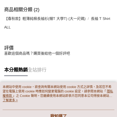
商品相關分類 (2)
【春秋款】輕薄純棉長袖衫(帽T 大學T) (大一尺碼)
長袖 T Shirt
ALL
評價
喜歡這個商品嗎？購買後給他一個好評吧
本分類熱銷
全站排行
本網站中使用 cookie，欲查詢有關本網站使用 cookie 方式之詳情，及若您不希
熱門標籤
望在電腦上使用 cookie 時應如何變更電腦的 cookie 設定，請參閱本網站「
隱私
權條款
」之 Cookie 聲明。您繼續使用本網站即表示您同意本公司得按本網站使
用條款之 Cookie 聲明使用 cookie。
了解更多 >
我知道了