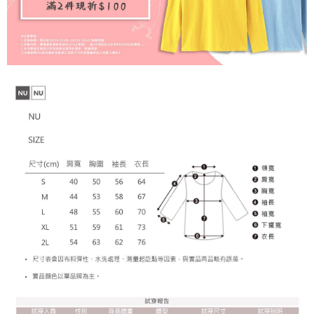
【注意事項】
１．透過由恩沛科技股份有限公司提供之「AFTEE先享後付」服務完成之交
每筆NT$65，滿NT$899(含以上)免運費
易，需依本服務之必要範圍內提供個人資料，並將交易相關給付款項請求債
權轉讓予恩沛科技股份有限公司。
２．關於個人資料處理事宜，請瀏覽以下網址：
https://aftee.tw/terms/#terms3
３．未成年的使用者請事先徵得法定代理人或監護人之同意方可使用
「AFTEE先享後付」，若未經同意申辦者引起之損失，本公司不負相關責
任。
４．使用「AFTEE先享後付」時，將依據個別帳號之用戶狀況，依本公司即
時審查核予不同之上限額度；若仍有額度不足之情形，本公司將視審查結果
請求用戶進行身份認證。
５．嚴禁一人註冊多個帳號或使用他人資訊註冊。若發現惡意使用之情形，
恩沛科技股份有限公司將有權停止該用戶之使用額度並採取法律行動。