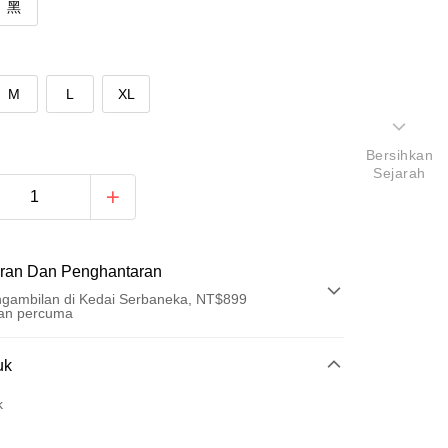
黑
M
L
XL
Bersihkan
Sejarah
ran Dan Penghantaran
gambilan di Kedai Serbaneka, NT$899
an percuma
Pembayaran
uk
t (Bayaran Penuh)
k
ad Kredit