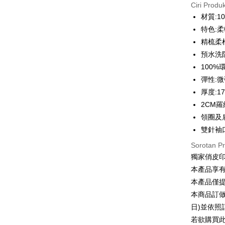
Ciri Produ
3 ansu
材質:1
6 ansu
Taiw
特色:
Hua 
ansura
精梳柔
Ban
12 ans
Taiwan 
預水洗
The 
Hua Na
100
Taiw
Comm
Pengambil
The Sh
Hua 
Ban
彈性:
Saving
LINE Pay
Ban
Bank
厚度:1
Bank Ca
The 
2CM
Apple Pay
Comm
Taiw
Taiwan 
領圈及
Ban
JKOPAY
HSBC Ba
雙針袖
Bank
HSBC
Union B
Limi
Easy Walle
Sorotan P
Yuanta
Taiw
Unio
獨家俏皮
Bank K
Google Pa
Bank An
本產品享
HSBC
Yuan
Syarika
Plus PAY
本產品僅
Limi
Bank
Taiwan
Unio
本商品訂做
Bank
OP Pay La
Tais
日)並依
Deskripsi
Yuan
Syari
若欲購買
[Terma Pe