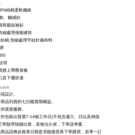
k
ran pada kadar faedah 0,
NT$109
setiap ansuran
00%純棉柔軟纖維
21 Bank
ran pada kadar faedah 0,
NT$54
setiap
an Cooperative Bank
Bank Komersial Pertama
柔軟、觸感好
Nan Commercial
Chang Hwa Commercial
n
21 Bank
棉剪裁短袖衫
k
Bank
uran pada kadar faedah 0,
NT$27
setiap ansuran
Cooperative Bank
Bank Komersial Pertama
防縮處理側接縫筒
Shanghai
Bank Komersial Taipei
n Commercial Bank
Chang Hwa Commercial Bank
21 Bank
%環紡棉,預縮處理平紋針織布料
an Cooperative Bank
Bank Komersial Pertama
ercial & Savings
Fubon
an di Kedai Serbaneka
anghai Commercial &
Bank Komersial Taipei Fubon
Nan Commercial
Chang Hwa Commercial
k
微彈
s Bank
k
Bank
 Cathay United
Mega International
70G
thay United
Mega International Commercial
Shanghai
Bank Komersial Taipei
Commercial Bank
羅紋領
Bank
ercial & Savings
Fubon
an Business Bank
Taichung Commercial
Business Bank
Taichung Commercial Bank
肩膀上帶壓肩條
k
Bank
nk (Taiwan) Limited
Hwatai Bank
口及下擺折邊
 Cathay United
Mega International
 Bank (Taiwan)
Hwatai Bank
ank of Taiwan
Far Eastern International Bank
Commercial Bank
ted
t
roduk
 Commercial Bank
Bank SinoPac
an Business Bank
Taichung Commercial
n Bank of Taiwan
Far Eastern International
印花設計。
omersial E.SUN
DBS Bank
Bank
y
Bank
tarabangsa Taishin
Bank CTBC
有商品到貨的七日鑑賞期權益。
 Bank (Taiwan)
Hwatai Bank
ta Commercial Bank
Bank SinoPac
t Kad Kredit Rakuten
提供退貨服務。
ted
 Komersial E.SUN
DBS Bank
n Bank of Taiwan
Far Eastern International
作包裝出貨需7-14個工作日(不包含週六、日以及例假
 Antarabangsa
Bank CTBC
ter
Bank
hin
照訂單順序陸續出貨，若無法久候，下單請考量。
ta Commercial Bank
Bank SinoPac
kat Kad Kredit
此商品請務必推算日期是否能接受再下單購買，若單一訂
nggunaan untuk OP Pay Later]