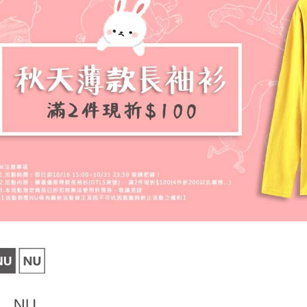
NT$60/pes
pembayaran
menerima 
NT$899 at
boleh men
Selepas me
produk pr
menyelesai
宅配
lebih lama
kod bar ke
pembayara
NT$65/pes
JKOPay, a
pesanan.
NT$899 at
[Nota Pent
Kedua, Se
1. Jumlah 
Perkhidmata
NT$10,000.
yang memb
berdasarka
melalui pe
2. Amaun p
pembelian
3. Pada ma
kepada Sy
mengikut p
Ketiga, Sy
Perkhidma
Untuk meme
NP Taiwan
penggunaa
akan meng
peribadi a
pembeli, n
Syarikat 
untuk peng
yang diper
Pengumpul
pengesaha
(https://aft
Untuk term
Jumlah yan
https://op