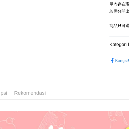
Bank
Raku
AFTEE
單內存在
Bank
Perkhidmat
Deskripsi
若需分開
Tais
pengguna 
Pertama, 
-------------
Syari
Pemindah
Kemudian
Jika anda 
Raku
1. Dengan
商品只可
akan menga
pengesaha
Later sele
2. Anda b
Pilihan 
mudah alih
3. Tiada b
Kategori 
akhir pemb
dihantar k
全家付款
pembayara
4. Setela
NT$65/pes
【春秋款】
manakala a
Had kredit
Kongsi
AFTEE.
NT$899 at
ALL
yang diken
5. Tiada b
pada hala
pembayara
付款後全
dalam tal
NT$60/pes
Jika trans
aplikasi A
dibuat, at
NT$899 at
akan dibat
ipsi
Rekomendasi
Sila ambil
peringkat 
bagaimanap
7-11付款
tidak dipe
dan mendaf
NT$65/pes
pembayara
[Arahan P
NT$899 at
Tempoh pe
Pembayaran
ditambah d
付款後7-1
berasingan
Anda bole