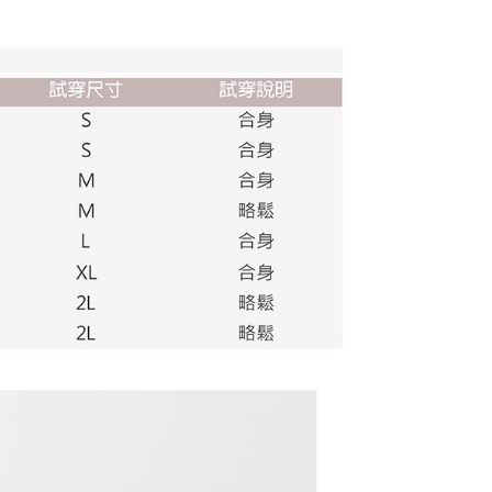
 pautan SMS untuk membuka bil, anda boleh memilih untuk
elalui "Kod bar kedai serbaneka / Kedai rasmi Taiwan
Pemindahan bank / Pembayaran J街口 / iPASS MONEY" dan
n.
nting】
matan ini disediakan oleh "Taiwan Mobile Co., Ltd." untuk
an pengguna membeli produk atau perkhidmatan melalui
an ini semasa transaksi, dan kedai akan menyerahkan hak
arga jual/beli ansuran kepada syarikat ini untuk membayar bil
n bil syarikat ini.
arkan tujuan kontrak persetujuan pembayaran menggunakan
an Ansuran Gogo", kedai akan memberikan maklumat
nda (termasuk nama, telefon atau alamat) kepada Taiwan
tuk pengumpulan, pemprosesan dan penggunaan, untuk
, semakan dan pembetulan data yang diperlukan untuk bil
eh Taiwan Mobile.
ca syarat perkhidmatan pengguna secara lengkap melalui
kut: https://oppay.tw/userRule