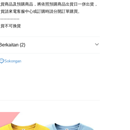
 Komersial E.SUN
DBS Bank
ten Taiwan
現貨商品及預購商品，將依照預購商品出貨日一併出貨，
 Antarabangsa
Bank CTBC
an ini disediakan oleh Taiwan Mobile dan tersedia untuk
出貨請來電客服中心或訂購時請分開訂單購買。
hin
Taiwan Mobile tanpa memerlukan permohonan tambahan.
Mengenai Perkhidmatan AFTEE Beli Sekarang Bayar
--------------
kat Kad Kredit
an ATM
memilih OP Pay Later sebagai kaedah pembayaran, sistem
ten Taiwan
 memilih AFTEE sebagai kaedah pembayaran, mesej
退貨不可換貨
rahkan anda secara automatik ke proses transaksi OP Pay
n AFTEE akan muncul.
pas pesanan dibuat. Anda perlu mengesahkan nombor telefon
oleh meneruskan pembayaran selepas pengesahan SMS.
Penghantaran
 anda, memilih bilangan ansuran, dan menetapkan tarikh
ayaran diperlukan apabila pesanan disahkan. Produk akan
Berkaitan (2)
ayaran. Transaksi akan dianggap selesai setelah
e alamat yang ditetapkan.
取貨
n disahkan.
h pesanan disahkan, anda akan menerima SMS pembayaran
anan | Penghantaran percuma untuk pesanan
輕薄純棉長袖衫(帽T 大學T) (大一尺碼)
長袖 T Shirt
hli aplikasi akan menerima pemberitahuan tolak aplikasi
 yang diluluskan, tempoh ansuran yang tersedia, dan yuran
Sokongan
au lebih
akan adalah tertakluk kepada maklumat yang dinyatakan
ayaran diperlukan apabila anda menerima produk. Sila buat
man pengesahan transaksi seterusnya.
n di empat kedai serbaneka utama, ATM atau perbankan
家取貨
ian dengan SMS pembayaran atau pemberitahuan tolak
anan | Penghantaran percuma untuk pesanan
aksi tidak disahkan dalam masa 30 minit selepas pesanan
FTEE.
au jika permohonan gagal dalam proses semakan, pesanan
au lebih
alkan secara automatik. Jika permohonan gagal pada
 perhatian bahawa tempoh pembayaran adalah 14 hari. Walau
"semakan manual", ini bermakna kriteria pemarkahan sistem
un, bagi mereka yang telah memuat turun Aplikasi AFTEE
取貨
nuhi; butiran penilaian khusus tidak akan didedahkan.
tar sebagai ahli AFTEE boleh menikmati tempoh
anan | Penghantaran percuma untuk pesanan
n sehingga 45 hari.
embayaran]
au lebih
mbayaran dikira dari masa kedai meminta pembayaran anda,
 ansuran melalui OP Pay Later akan dibilkan secara
engan bilangan hari yang boleh dilanjutkan oleh AFTEE.
1取貨
 dan tidak termasuk dalam bil telekom anda. SMS peringatan
h melanjutkan tempoh pembayaran anda sebelum anda