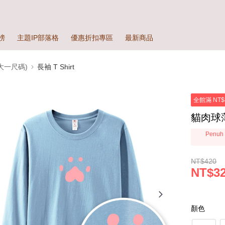
榜
主題IP部落格
優惠折扣專區
最新商品
大一尺碼)
長袖 T Shirt
全館滿 NT$
貓肉球薄
Penuh 
NT$420
NT$3
顏色