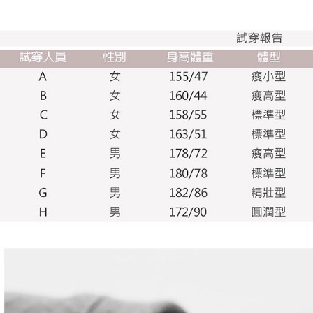
2. Melalui
membayar m
Mobile / 
saluran lai
【Nota Pe
1. Perkhid
membolehk
perkhidmat
tuntutan h
menggunaka
2. Berdas
"Pembayar
peribadi a
Mobile un
pengesahan
ansuran ol
3. Sila ba
pautan beri