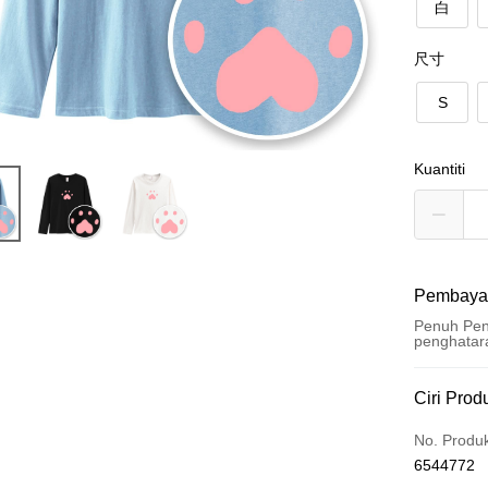
白
尺寸
S
Kuantiti
Pembaya
Penuh Pen
penghatar
Kaedah 
Ciri Prod
Kad Kredi
No. Produ
6544772
Ansuran K