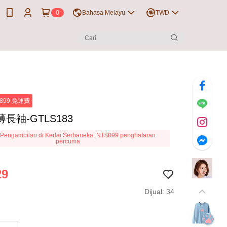
0
Bahasa Melayu
TWD
899 免運費
長袖-GTLS183
Pengambilan di Kedai Serbaneka, NT$899 penghataran
percuma
29
Dijual: 34