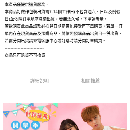
相關說明
本產品僅提供退貨服務。
【大哥付你分期使用說明】
本商品訂做作包裝出貨需7-14個工作日(不包含週六、日以及例假
AFTEE先享後付
1.本服務由台灣大哥大提供，台灣大哥大用戶可立即使用無須另外申請。
日)並依照訂單順序陸續出貨，若無法久候，下單請考量。
2.付款方式選擇「大哥付你分期」，訂單成立後會自動跳轉到大哥付的交易
相關說明
流程，驗證手機門號後，選擇欲分期的期數、繳款截止日，確認付款後即完
若欲購買此商品請務必推算日期是否能接受再下單購買，若單一訂
【關於「AFTEE先享後付」】
成交易。
ATM付款
AFTEE先享後付是「在收到商品之後才付款」的支付方式。 讓您購物簡單
單內存在現貨商品及預購商品，將依照預購商品出貨日一併出貨，
3.實際核准額度、可分期數及費用金額請依後續交易確認頁面所載為準。
便利好安心！
4.訂單成立30分鐘內，如未前往確認交易或遇審核未通過，訂單將自動取
若需分開出貨請來電客服中心或訂購時請分開訂單購買。
１．簡單：不需註冊會員、不需綁卡、不需儲值。
運送方式
消。如遇「轉專審核」未通過狀況，表示未達大哥付你分期系統評分，恕無
２．便利：只要手機號碼，簡訊認證，即可結帳。
---------------------------
法說明評估內容。
３．安心：先確認商品／服務後，再付款。
全家付款取貨
商品只可退貨不可換貨
【繳款方式說明】
1.分期款項不併入電信帳單，「大哥付你分期」於每月結算日後寄送繳費提
每筆NT$65，滿NT$899(含以上)免運費
【「AFTEE先享後付」結帳流程】
醒簡訊。
１．於結帳方式選擇「AFTEE先享後付」後，將跳轉至「AFTEE先享後付」
2.透過簡訊連結打開帳單後，可選擇「超商條碼／台灣大直營門市／銀行轉
付款後全家取貨
結帳頁面，進行簡訊認證並確認金額後，即可完成結帳。
帳／街口支付／iPASS MONEY」等通路繳費。
２．訂單成立數日內，您將收到繳費通知簡訊。
詳細說明
相關推薦
每筆NT$60，滿NT$899(含以上)免運費
３．收到繳費通知簡訊後14天內，點擊此簡訊中的連結，可透過四大超商／
【注意事項】
ATM／網路銀行／等多元方式進行付款，方視為交易完成。
7-11付款取貨
1.本服務係由「台灣大哥大股份有限公司」（以下簡稱本公司）所提供，讓
※ 請注意：結帳手續完成當下不需立刻繳費，但若您需要取消訂單，請聯絡
用戶於交易時，得透過本服務購買商品或服務，並由商店將買賣／分期付款
每筆NT$65，滿NT$899(含以上)免運費
購買商品的店家。未經商家同意取消之訂單仍視為有效，需透過AFTEE先享
買賣價金債權讓與本公司後，依約使用本公司帳單繳交帳款。
後付繳納相關費用。
2.基於同意付款使用「大哥付你分期」之契約關係目的，商店將以您的個人
付款後7-11取貨
※ 交易是否成功請以「AFTEE先享後付 」之結帳頁面顯示為準，若有關於
資料（包含姓名、電話或地址）提供予台灣大哥大進項蒐集、處理及利用，
是否繳費成功／繳費後需取消欲退款等相關疑問，請聯繫「AFTEE先享後付
每筆NT$60，滿NT$899(含以上)免運費
由本公司與您本人進行分期帳單所需資料之確認、核對及更正。
客戶支援中心」
https://netprotections.freshdesk.com/support/home
3.完整用戶服務條款，請詳閱以下連結：
https://oppay.tw/userRule
宅配