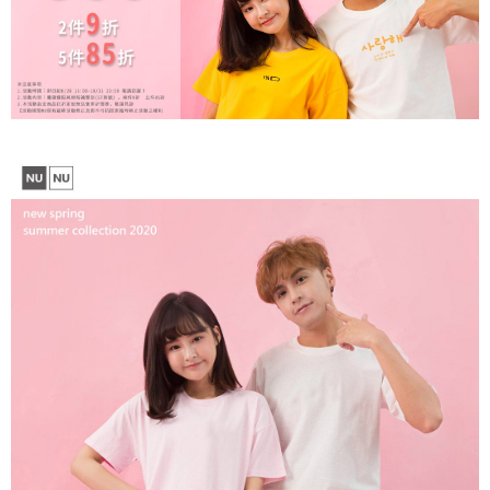
【注意事項】
１．透過由恩沛科技股份有限公司提供之「AFTEE先享後付」服務完成之交
每筆NT$65，滿NT$899(含以上)免運費
易，需依本服務之必要範圍內提供個人資料，並將交易相關給付款項請求債
權轉讓予恩沛科技股份有限公司。
２．關於個人資料處理事宜，請瀏覽以下網址：
https://aftee.tw/terms/#terms3
３．未成年的使用者請事先徵得法定代理人或監護人之同意方可使用
「AFTEE先享後付」，若未經同意申辦者引起之損失，本公司不負相關責
任。
４．使用「AFTEE先享後付」時，將依據個別帳號之用戶狀況，依本公司即
時審查核予不同之上限額度；若仍有額度不足之情形，本公司將視審查結果
請求用戶進行身份認證。
５．嚴禁一人註冊多個帳號或使用他人資訊註冊。若發現惡意使用之情形，
恩沛科技股份有限公司將有權停止該用戶之使用額度並採取法律行動。