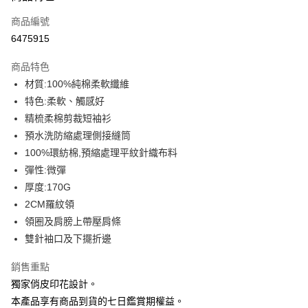
信用卡一次付款
商品編號
信用卡分期付款
6475915
3 期 0 利率 每期
NT$93
21家銀行
商品特色
6 期 0 利率 每期
NT$46
21家銀行
合作金庫商業銀行
第一商業銀行
材質:100%純棉柔軟纖維
華南商業銀行
彰化商業銀行
12 期 0 利率 每期
NT$23
21家銀行
合作金庫商業銀行
第一商業銀行
特色:柔軟、觸感好
上海商業儲蓄銀行
台北富邦商業銀行
華南商業銀行
彰化商業銀行
合作金庫商業銀行
第一商業銀行
超商取貨付款
國泰世華商業銀行
兆豐國際商業銀行
精梳柔棉剪裁短袖衫
上海商業儲蓄銀行
台北富邦商業銀行
華南商業銀行
彰化商業銀行
臺灣中小企業銀行
台中商業銀行
預水洗防縮處理側接縫筒
國泰世華商業銀行
兆豐國際商業銀行
LINE Pay
上海商業儲蓄銀行
台北富邦商業銀行
匯豐（台灣）商業銀行
華泰商業銀行
臺灣中小企業銀行
台中商業銀行
100%環紡棉,預縮處理平紋針織布料
國泰世華商業銀行
兆豐國際商業銀行
聯邦商業銀行
遠東國際商業銀行
匯豐（台灣）商業銀行
華泰商業銀行
Apple Pay
彈性:微彈
臺灣中小企業銀行
台中商業銀行
元大商業銀行
永豐商業銀行
聯邦商業銀行
遠東國際商業銀行
匯豐（台灣）商業銀行
華泰商業銀行
厚度:170G
玉山商業銀行
星展（台灣）商業銀行
街口支付
元大商業銀行
永豐商業銀行
聯邦商業銀行
遠東國際商業銀行
2CM羅紋領
台新國際商業銀行
中國信託商業銀行
玉山商業銀行
星展（台灣）商業銀行
元大商業銀行
永豐商業銀行
台灣樂天信用卡公司
悠遊付
領圈及肩膀上帶壓肩條
台新國際商業銀行
中國信託商業銀行
玉山商業銀行
星展（台灣）商業銀行
雙針袖口及下擺折邊
台灣樂天信用卡公司
台新國際商業銀行
中國信託商業銀行
Google Pay
台灣樂天信用卡公司
銷售重點
全盈+PAY
獨家俏皮印花設計。
大哥付你分期
本產品享有商品到貨的七日鑑賞期權益。