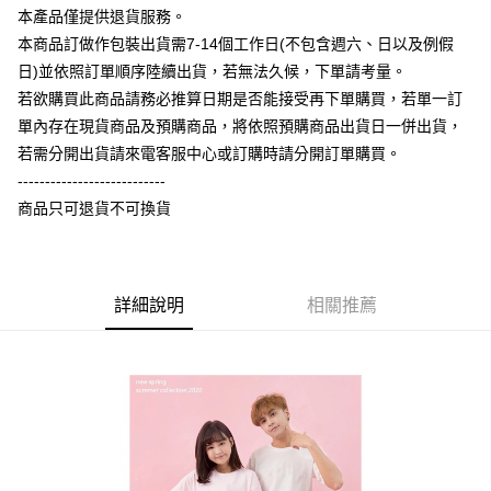
相關說明
本產品僅提供退貨服務。
【大哥付你分期使用說明】
本商品訂做作包裝出貨需7-14個工作日(不包含週六、日以及例假
AFTEE先享後付
1.本服務由台灣大哥大提供，台灣大哥大用戶可立即使用無須另外申請。
日)並依照訂單順序陸續出貨，若無法久候，下單請考量。
2.付款方式選擇「大哥付你分期」，訂單成立後會自動跳轉到大哥付的交易
相關說明
流程，驗證手機門號後，選擇欲分期的期數、繳款截止日，確認付款後即完
若欲購買此商品請務必推算日期是否能接受再下單購買，若單一訂
【關於「AFTEE先享後付」】
成交易。
ATM付款
AFTEE先享後付是「在收到商品之後才付款」的支付方式。 讓您購物簡單
單內存在現貨商品及預購商品，將依照預購商品出貨日一併出貨，
3.實際核准額度、可分期數及費用金額請依後續交易確認頁面所載為準。
便利好安心！
4.訂單成立30分鐘內，如未前往確認交易或遇審核未通過，訂單將自動取
若需分開出貨請來電客服中心或訂購時請分開訂單購買。
１．簡單：不需註冊會員、不需綁卡、不需儲值。
運送方式
消。如遇「轉專審核」未通過狀況，表示未達大哥付你分期系統評分，恕無
２．便利：只要手機號碼，簡訊認證，即可結帳。
---------------------------
法說明評估內容。
３．安心：先確認商品／服務後，再付款。
全家付款取貨
商品只可退貨不可換貨
【繳款方式說明】
1.分期款項不併入電信帳單，「大哥付你分期」於每月結算日後寄送繳費提
每筆NT$65，滿NT$899(含以上)免運費
【「AFTEE先享後付」結帳流程】
醒簡訊。
１．於結帳方式選擇「AFTEE先享後付」後，將跳轉至「AFTEE先享後付」
2.透過簡訊連結打開帳單後，可選擇「超商條碼／台灣大直營門市／銀行轉
付款後全家取貨
結帳頁面，進行簡訊認證並確認金額後，即可完成結帳。
帳／街口支付／iPASS MONEY」等通路繳費。
２．訂單成立數日內，您將收到繳費通知簡訊。
詳細說明
相關推薦
每筆NT$60，滿NT$899(含以上)免運費
３．收到繳費通知簡訊後14天內，點擊此簡訊中的連結，可透過四大超商／
【注意事項】
ATM／網路銀行／等多元方式進行付款，方視為交易完成。
7-11付款取貨
1.本服務係由「台灣大哥大股份有限公司」（以下簡稱本公司）所提供，讓
※ 請注意：結帳手續完成當下不需立刻繳費，但若您需要取消訂單，請聯絡
用戶於交易時，得透過本服務購買商品或服務，並由商店將買賣／分期付款
每筆NT$65，滿NT$899(含以上)免運費
購買商品的店家。未經商家同意取消之訂單仍視為有效，需透過AFTEE先享
買賣價金債權讓與本公司後，依約使用本公司帳單繳交帳款。
後付繳納相關費用。
2.基於同意付款使用「大哥付你分期」之契約關係目的，商店將以您的個人
付款後7-11取貨
※ 交易是否成功請以「AFTEE先享後付 」之結帳頁面顯示為準，若有關於
資料（包含姓名、電話或地址）提供予台灣大哥大進項蒐集、處理及利用，
是否繳費成功／繳費後需取消欲退款等相關疑問，請聯繫「AFTEE先享後付
每筆NT$60，滿NT$899(含以上)免運費
由本公司與您本人進行分期帳單所需資料之確認、核對及更正。
客戶支援中心」
https://netprotections.freshdesk.com/support/home
3.完整用戶服務條款，請詳閱以下連結：
https://oppay.tw/userRule
宅配