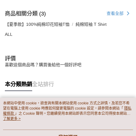
商品相關分類 (3)
查看全部
【夏季款】100%純棉印花短袖T恤
純棉短袖 T Shirt
ALL
評價
喜歡這個商品嗎？購買後給他一個好評吧
本分類熱銷
全站排行
本網站中使用 cookie，欲查詢有關本網站使用 cookie 方式之詳情，及若您不希
熱門標籤
望在電腦上使用 cookie 時應如何變更電腦的 cookie 設定，請參閱本網站「
隱私
權條款
」之 Cookie 聲明。您繼續使用本網站即表示您同意本公司得按本網站使
用條款之 Cookie 聲明使用 cookie。
了解更多 >