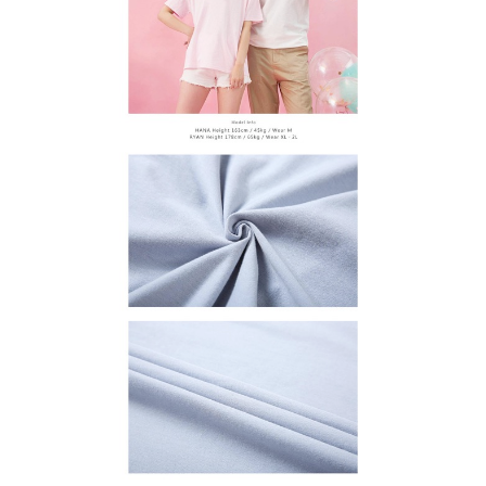
【注意事項】
１．透過由恩沛科技股份有限公司提供之「AFTEE先享後付」服務完成之交
每筆NT$65，滿NT$899(含以上)免運費
易，需依本服務之必要範圍內提供個人資料，並將交易相關給付款項請求債
權轉讓予恩沛科技股份有限公司。
２．關於個人資料處理事宜，請瀏覽以下網址：
https://aftee.tw/terms/#terms3
３．未成年的使用者請事先徵得法定代理人或監護人之同意方可使用
「AFTEE先享後付」，若未經同意申辦者引起之損失，本公司不負相關責
任。
４．使用「AFTEE先享後付」時，將依據個別帳號之用戶狀況，依本公司即
時審查核予不同之上限額度；若仍有額度不足之情形，本公司將視審查結果
請求用戶進行身份認證。
５．嚴禁一人註冊多個帳號或使用他人資訊註冊。若發現惡意使用之情形，
恩沛科技股份有限公司將有權停止該用戶之使用額度並採取法律行動。