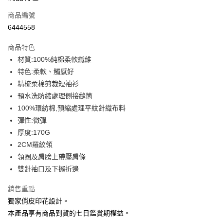
信用卡一次付款
商品編號
信用卡分期付款
6444558
3 期 0 利率 每期
NT$93
21家銀行
商品特色
6 期 0 利率 每期
NT$46
21家銀行
合作金庫商業銀行
第一商業銀行
材質:100%純棉柔軟纖維
華南商業銀行
彰化商業銀行
12 期 0 利率 每期
NT$23
21家銀行
合作金庫商業銀行
第一商業銀行
特色:柔軟、觸感好
上海商業儲蓄銀行
台北富邦商業銀行
華南商業銀行
彰化商業銀行
合作金庫商業銀行
第一商業銀行
超商取貨付款
國泰世華商業銀行
兆豐國際商業銀行
精梳柔棉剪裁短袖衫
上海商業儲蓄銀行
台北富邦商業銀行
華南商業銀行
彰化商業銀行
臺灣中小企業銀行
台中商業銀行
預水洗防縮處理側接縫筒
國泰世華商業銀行
兆豐國際商業銀行
LINE Pay
上海商業儲蓄銀行
台北富邦商業銀行
匯豐（台灣）商業銀行
華泰商業銀行
臺灣中小企業銀行
台中商業銀行
100%環紡棉,預縮處理平紋針織布料
國泰世華商業銀行
兆豐國際商業銀行
聯邦商業銀行
遠東國際商業銀行
匯豐（台灣）商業銀行
華泰商業銀行
Apple Pay
彈性:微彈
臺灣中小企業銀行
台中商業銀行
元大商業銀行
永豐商業銀行
聯邦商業銀行
遠東國際商業銀行
匯豐（台灣）商業銀行
華泰商業銀行
厚度:170G
玉山商業銀行
星展（台灣）商業銀行
街口支付
元大商業銀行
永豐商業銀行
聯邦商業銀行
遠東國際商業銀行
2CM羅紋領
台新國際商業銀行
中國信託商業銀行
玉山商業銀行
星展（台灣）商業銀行
元大商業銀行
永豐商業銀行
台灣樂天信用卡公司
悠遊付
領圈及肩膀上帶壓肩條
台新國際商業銀行
中國信託商業銀行
玉山商業銀行
星展（台灣）商業銀行
雙針袖口及下擺折邊
台灣樂天信用卡公司
台新國際商業銀行
中國信託商業銀行
Google Pay
台灣樂天信用卡公司
銷售重點
全盈+PAY
獨家俏皮印花設計。
大哥付你分期
本產品享有商品到貨的七日鑑賞期權益。