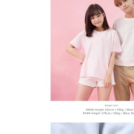
２．關於
https://aft
３．未成
「AFTE
任。
４．使用「
即時審查
結果請求
５．嚴禁
形，恩沛
動。