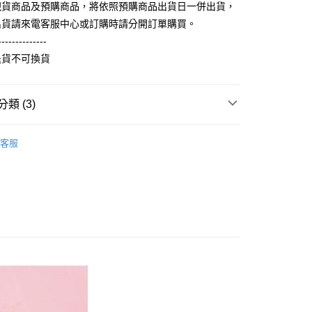
式選擇「大哥付你分期」，訂單成立後會自動跳轉到大哥付的交易
現貨商品及預購商品，將依照預購商品出貨日一併出貨，
證手機門號後，選擇欲分期的期數、繳款截止日，確認付款後即
FTEE先享後付」】
出貨請來電客服中心或訂購時請分開訂單購買。
。
先享後付是「在收到商品之後才付款」的支付方式。 讓您購物簡單
准額度、可分期數及費用金額請依後續交易確認頁面所載為準。
--------------
心！
立30分鐘內，如未前往確認交易或遇審核未通過，訂單將自動取
：不需註冊會員、不需綁卡、不需儲值。
退貨不可換貨
「轉專審核」未通過狀況，表示未達大哥付你分期系統評分，恕
：只要手機號碼，簡訊認證，即可結帳。
評估內容。
：先確認商品／服務後，再付款。
式說明】
取貨
項不併入電信帳單，「大哥付你分期」於每月結算日後寄送繳費提
類 (3)
EE先享後付」結帳流程】
5，滿NT$899(含以上)免運費
方式選擇「AFTEE先享後付」後，將跳轉至「AFTEE先享後
訊連結打開帳單後，可選擇「超商條碼／台灣大直營門市／銀行轉
100%純棉印花短袖T恤
頁面，進行簡訊認證並確認金額後，即可完成結帳。
純棉短袖 T Shirt
付／iPASS MONEY」等通路繳費。
客服
家取貨
成立數日內，您將收到繳費通知簡訊。
費通知簡訊後14天內，點擊此簡訊中的連結，可透過四大超商
0，滿NT$899(含以上)免運費
項】
網路銀行／等多元方式進行付款，方視為交易完成。
】NU創客設計
▹【喵喵喵，我不是貓奴】
係由「台灣大哥大股份有限公司」（以下簡稱本公司）所提供，讓
：結帳手續完成當下不需立刻繳費，但若您需要取消訂單，請聯
取貨
易時，得透過本服務購買商品或服務，並由商店將買賣／分期付
的店家。未經商家同意取消之訂單仍視為有效，需透過AFTEE
金債權讓與本公司後，依約使用本公司帳單繳交帳款。
繳納相關費用。
5，滿NT$899(含以上)免運費
意付款使用「大哥付你分期」之契約關係目的，商店將以您的個人
否成功請以「AFTEE先享後付 」之結帳頁面顯示為準，若有關於
含姓名、電話或地址）提供予台灣大哥大進項蒐集、處理及利
功／繳費後需取消欲退款等相關疑問，請聯繫「AFTEE先享後
1取貨
公司與您本人進行分期帳單所需資料之確認、核對及更正。
援中心」
https://netprotections.freshdesk.com/support/home
0，滿NT$899(含以上)免運費
戶服務條款，請詳閱以下連結：
https://oppay.tw/userRule
項】
恩沛科技股份有限公司提供之「AFTEE先享後付」服務完成之
依本服務之必要範圍內提供個人資料，並將交易相關給付款項請
5，滿NT$899(含以上)免運費
讓予恩沛科技股份有限公司。