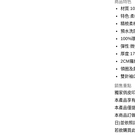
商品特色
3 期 
材質:1
6 期 
合作金
特色:
華南商
12 期
精梳柔
合作金
上海商
華南商
預水洗
合作金
超商取貨
國泰世
上海商
100
華南商
臺灣中
國泰世
LINE Pay
上海商
彈性:
匯豐（
臺灣中
國泰世
聯邦商
厚度:1
匯豐（
Apple Pay
臺灣中
元大商
2CM
聯邦商
匯豐（
玉山商
街口支付
元大商
領圈及
聯邦商
台新國
玉山商
雙針袖
元大商
台灣樂
悠遊付
台新國
玉山商
銷售重點
台灣樂
台新國
Google Pa
獨家俏皮
台灣樂
本產品享
全盈+PAY
本產品僅
大哥付你
本商品訂做
相關說明
日)並依
【大哥付
AFTEE先
若欲購買
1.本服務