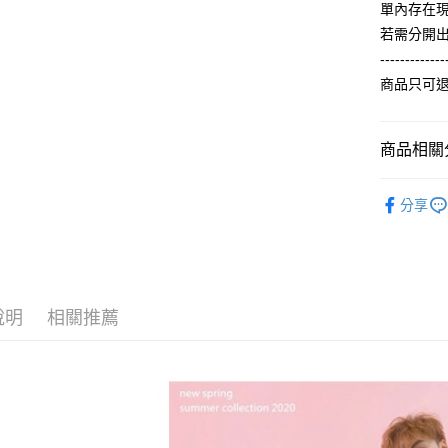
2.付款方
相關說明
單內存在
流程，驗
【關於「A
若需分開
ATM付款
完成交易
AFTEE
3.實際核
-------------
便利好安
4.訂單成
１．簡單
商品只可
消。如遇
２．便利
運送方式
無法說明
３．安心
【繳款方
全家付款
1.分期款
商品相關分
【「AFT
醒簡訊。
每筆NT$6
１．於結帳
2.透過簡
【夏季款】
付」結帳
帳／街口支
分享
付款後全
２．訂單
ALL
３．收到繳
每筆NT$6
【注意事
／ATM／
【主題專區
1.本服務
※ 請注意
7-11付款
用戶於交
絡購買商品
款買賣價
先享後付
每筆NT$6
2.基於同
※ 交易是
說明
相關推薦
資料（包
是否繳費成
付款後7-1
用，由本
付客戶支
每筆NT$6
3.完整用
【注意事
宅配
１．透過由
交易，需
每筆NT$6
求債權轉