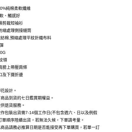
0 利率 每期
NT$93
21家銀行
00%純棉柔軟纖維
0 利率 每期
NT$46
21家銀行
庫商業銀行
第一商業銀行
柔軟、觸感好
業銀行
彰化商業銀行
 0 利率 每期
NT$23
21家銀行
棉剪裁短袖衫
庫商業銀行
第一商業銀行
業儲蓄銀行
台北富邦商業銀行
業銀行
彰化商業銀行
防縮處理側接縫筒
庫商業銀行
第一商業銀行
付款
華商業銀行
兆豐國際商業銀行
業儲蓄銀行
台北富邦商業銀行
%環紡棉,預縮處理平紋針織布料
業銀行
彰化商業銀行
小企業銀行
台中商業銀行
華商業銀行
兆豐國際商業銀行
業儲蓄銀行
台北富邦商業銀行
微彈
台灣）商業銀行
華泰商業銀行
小企業銀行
台中商業銀行
華商業銀行
兆豐國際商業銀行
業銀行
遠東國際商業銀行
70G
台灣）商業銀行
華泰商業銀行
小企業銀行
台中商業銀行
業銀行
永豐商業銀行
羅紋領
業銀行
遠東國際商業銀行
台灣）商業銀行
華泰商業銀行
業銀行
星展（台灣）商業銀行
業銀行
永豐商業銀行
肩膀上帶壓肩條
業銀行
遠東國際商業銀行
際商業銀行
中國信託商業銀行
業銀行
星展（台灣）商業銀行
口及下擺折邊
業銀行
永豐商業銀行
天信用卡公司
際商業銀行
中國信託商業銀行
業銀行
星展（台灣）商業銀行
天信用卡公司
際商業銀行
中國信託商業銀行
y
印花設計。
天信用卡公司
有商品到貨的七日鑑賞期權益。
提供退貨服務。
分期
作包裝出貨需7-14個工作日(不包含週六、日以及例假
照訂單順序陸續出貨，若無法久候，下單請考量。
你分期使用說明】
享後付
此商品請務必推算日期是否能接受再下單購買，若單一訂
由台灣大哥大提供，台灣大哥大用戶可立即使用無須另外申請。