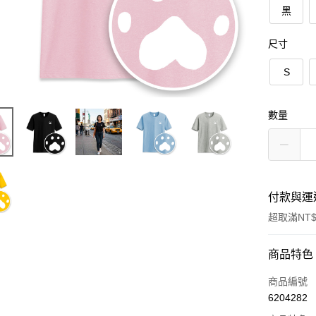
黑
尺寸
S
數量
付款與運
超取滿NT$
付款方式
商品特色
信用卡一
商品編號
6204282
信用卡分