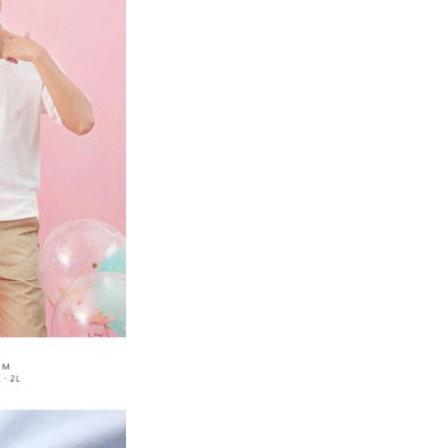
個人資料處理事宜，請瀏覽以下網址：
ee.tw/terms/#terms3
年的使用者請事先徵得法定代理人或監護人之同意方可使用
E先享後付」，若未經同意申辦者引起之損失，本公司不負相關責
AFTEE先享後付」時，將依據個別帳號之用戶狀況，依本公司
核予不同之上限額度；若仍有額度不足之情形，本公司將視審查
用戶進行身份認證。
一人註冊多個帳號或使用他人資訊註冊。若發現惡意使用之情
科技股份有限公司將有權停止該用戶之使用額度並採取法律行