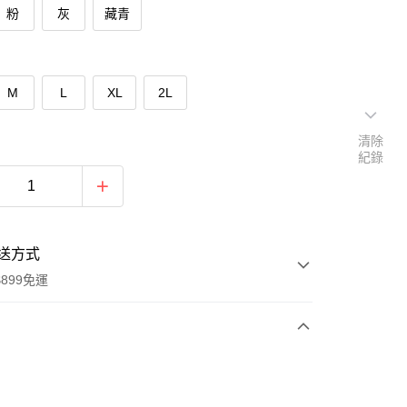
粉
灰
藏青
M
L
XL
2L
清除
紀錄
送方式
899免運
次付款
期付款