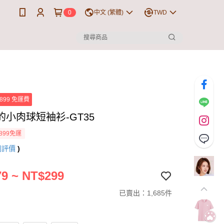
0
中文 (繁體)
TWD
899 免運費
的小肉球短袖衫-GT35
899免運
則評價
)
9 ~ NT$299
已賣出：1,685件