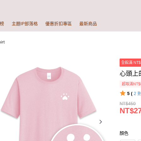
榜
主題IP部落格
優惠折扣專區
最新商品
rt
全館滿 NT$
心頭上
超取滿NT$
5 (
2
NT$450
NT$27
顏色