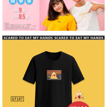
宅配
【注意事項】
１．透過由恩沛科技股份有限公司提供之「AFTEE先享後付」服務完成之交
每筆NT$65，滿NT$899(含以上)免運費
易，需依本服務之必要範圍內提供個人資料，並將交易相關給付款項請求債
權轉讓予恩沛科技股份有限公司。
２．關於個人資料處理事宜，請瀏覽以下網址：
https://aftee.tw/terms/#terms3
３．未成年的使用者請事先徵得法定代理人或監護人之同意方可使用
「AFTEE先享後付」，若未經同意申辦者引起之損失，本公司不負相關責
任。
４．使用「AFTEE先享後付」時，將依據個別帳號之用戶狀況，依本公司即
時審查核予不同之上限額度；若仍有額度不足之情形，本公司將視審查結果
請求用戶進行身份認證。
５．嚴禁一人註冊多個帳號或使用他人資訊註冊。若發現惡意使用之情形，
恩沛科技股份有限公司將有權停止該用戶之使用額度並採取法律行動。