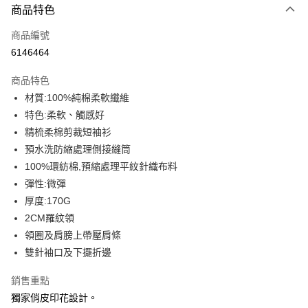
商品特色
信用卡一次付款
商品編號
信用卡分期付款
6146464
3 期 0 利率 每期
NT$93
21家銀行
商品特色
6 期 0 利率 每期
NT$46
21家銀行
合作金庫商業銀行
第一商業銀行
材質:100%純棉柔軟纖維
華南商業銀行
彰化商業銀行
12 期 0 利率 每期
NT$23
21家銀行
合作金庫商業銀行
第一商業銀行
特色:柔軟、觸感好
上海商業儲蓄銀行
台北富邦商業銀行
華南商業銀行
彰化商業銀行
合作金庫商業銀行
第一商業銀行
超商取貨付款
國泰世華商業銀行
兆豐國際商業銀行
精梳柔棉剪裁短袖衫
上海商業儲蓄銀行
台北富邦商業銀行
華南商業銀行
彰化商業銀行
臺灣中小企業銀行
台中商業銀行
預水洗防縮處理側接縫筒
國泰世華商業銀行
兆豐國際商業銀行
LINE Pay
上海商業儲蓄銀行
台北富邦商業銀行
匯豐（台灣）商業銀行
華泰商業銀行
臺灣中小企業銀行
台中商業銀行
100%環紡棉,預縮處理平紋針織布料
國泰世華商業銀行
兆豐國際商業銀行
聯邦商業銀行
遠東國際商業銀行
匯豐（台灣）商業銀行
華泰商業銀行
Apple Pay
彈性:微彈
臺灣中小企業銀行
台中商業銀行
元大商業銀行
永豐商業銀行
聯邦商業銀行
遠東國際商業銀行
匯豐（台灣）商業銀行
華泰商業銀行
厚度:170G
玉山商業銀行
星展（台灣）商業銀行
街口支付
元大商業銀行
永豐商業銀行
聯邦商業銀行
遠東國際商業銀行
2CM羅紋領
台新國際商業銀行
中國信託商業銀行
玉山商業銀行
星展（台灣）商業銀行
元大商業銀行
永豐商業銀行
台灣樂天信用卡公司
悠遊付
領圈及肩膀上帶壓肩條
台新國際商業銀行
中國信託商業銀行
玉山商業銀行
星展（台灣）商業銀行
雙針袖口及下擺折邊
台灣樂天信用卡公司
台新國際商業銀行
中國信託商業銀行
Google Pay
台灣樂天信用卡公司
銷售重點
全盈+PAY
獨家俏皮印花設計。