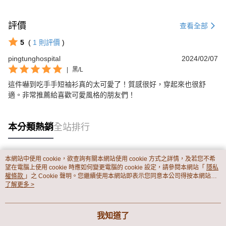
評價
查看全部
5
(
1
則評價
)
pingtunghospital
2024/02/07
|
黑/L
這件嚇到吃手手短袖衫真的太可愛了！質感很好，穿起來也很舒
適。非常推薦給喜歡可愛風格的朋友們！
本分類熱銷
全站排行
本網站中使用 cookie，欲查詢有關本網站使用 cookie 方式之詳情，及若您不希
熱門標籤
望在電腦上使用 cookie 時應如何變更電腦的 cookie 設定，請參閱本網站「
隱私
權條款
」之 Cookie 聲明。您繼續使用本網站即表示您同意本公司得按本網站使
用條款之 Cookie 聲明使用 cookie。
了解更多 >
我知道了