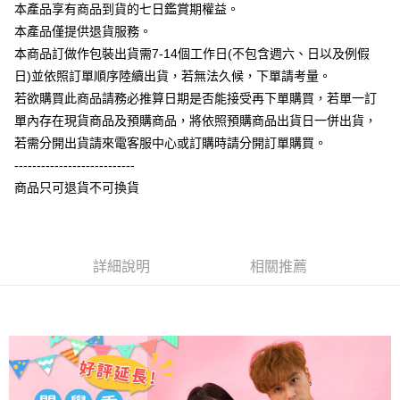
大哥付你分期
本產品享有商品到貨的七日鑑賞期權益。
相關說明
本產品僅提供退貨服務。
【大哥付你分期使用說明】
本商品訂做作包裝出貨需7-14個工作日(不包含週六、日以及例假
AFTEE先享後付
1.本服務由台灣大哥大提供，台灣大哥大用戶可立即使用無須另外申請。
日)並依照訂單順序陸續出貨，若無法久候，下單請考量。
2.付款方式選擇「大哥付你分期」，訂單成立後會自動跳轉到大哥付的交易
相關說明
流程，驗證手機門號後，選擇欲分期的期數、繳款截止日，確認付款後即完
若欲購買此商品請務必推算日期是否能接受再下單購買，若單一訂
【關於「AFTEE先享後付」】
成交易。
ATM付款
AFTEE先享後付是「在收到商品之後才付款」的支付方式。 讓您購物簡單
單內存在現貨商品及預購商品，將依照預購商品出貨日一併出貨，
3.實際核准額度、可分期數及費用金額請依後續交易確認頁面所載為準。
便利好安心！
4.訂單成立30分鐘內，如未前往確認交易或遇審核未通過，訂單將自動取
若需分開出貨請來電客服中心或訂購時請分開訂單購買。
１．簡單：不需註冊會員、不需綁卡、不需儲值。
運送方式
消。如遇「轉專審核」未通過狀況，表示未達大哥付你分期系統評分，恕無
２．便利：只要手機號碼，簡訊認證，即可結帳。
---------------------------
法說明評估內容。
３．安心：先確認商品／服務後，再付款。
全家付款取貨
商品只可退貨不可換貨
【繳款方式說明】
1.分期款項不併入電信帳單，「大哥付你分期」於每月結算日後寄送繳費提
每筆NT$65，滿NT$899(含以上)免運費
【「AFTEE先享後付」結帳流程】
醒簡訊。
１．於結帳方式選擇「AFTEE先享後付」後，將跳轉至「AFTEE先享後付」
2.透過簡訊連結打開帳單後，可選擇「超商條碼／台灣大直營門市／銀行轉
付款後全家取貨
結帳頁面，進行簡訊認證並確認金額後，即可完成結帳。
帳／街口支付／iPASS MONEY」等通路繳費。
２．訂單成立數日內，您將收到繳費通知簡訊。
詳細說明
相關推薦
每筆NT$60，滿NT$899(含以上)免運費
３．收到繳費通知簡訊後14天內，點擊此簡訊中的連結，可透過四大超商／
【注意事項】
ATM／網路銀行／等多元方式進行付款，方視為交易完成。
7-11付款取貨
1.本服務係由「台灣大哥大股份有限公司」（以下簡稱本公司）所提供，讓
※ 請注意：結帳手續完成當下不需立刻繳費，但若您需要取消訂單，請聯絡
用戶於交易時，得透過本服務購買商品或服務，並由商店將買賣／分期付款
每筆NT$65，滿NT$899(含以上)免運費
購買商品的店家。未經商家同意取消之訂單仍視為有效，需透過AFTEE先享
買賣價金債權讓與本公司後，依約使用本公司帳單繳交帳款。
後付繳納相關費用。
2.基於同意付款使用「大哥付你分期」之契約關係目的，商店將以您的個人
付款後7-11取貨
※ 交易是否成功請以「AFTEE先享後付 」之結帳頁面顯示為準，若有關於
資料（包含姓名、電話或地址）提供予台灣大哥大進項蒐集、處理及利用，
是否繳費成功／繳費後需取消欲退款等相關疑問，請聯繫「AFTEE先享後付
每筆NT$60，滿NT$899(含以上)免運費
由本公司與您本人進行分期帳單所需資料之確認、核對及更正。
客戶支援中心」
https://netprotections.freshdesk.com/support/home
3.完整用戶服務條款，請詳閱以下連結：
https://oppay.tw/userRule