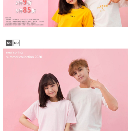
【注意事項】
１．透過由恩沛科技股份有限公司提供之「AFTEE先享後付」服務完成之交
每筆NT$65，滿NT$899(含以上)免運費
易，需依本服務之必要範圍內提供個人資料，並將交易相關給付款項請求債
權轉讓予恩沛科技股份有限公司。
２．關於個人資料處理事宜，請瀏覽以下網址：
https://aftee.tw/terms/#terms3
３．未成年的使用者請事先徵得法定代理人或監護人之同意方可使用
「AFTEE先享後付」，若未經同意申辦者引起之損失，本公司不負相關責
任。
４．使用「AFTEE先享後付」時，將依據個別帳號之用戶狀況，依本公司即
時審查核予不同之上限額度；若仍有額度不足之情形，本公司將視審查結果
請求用戶進行身份認證。
５．嚴禁一人註冊多個帳號或使用他人資訊註冊。若發現惡意使用之情形，
恩沛科技股份有限公司將有權停止該用戶之使用額度並採取法律行動。