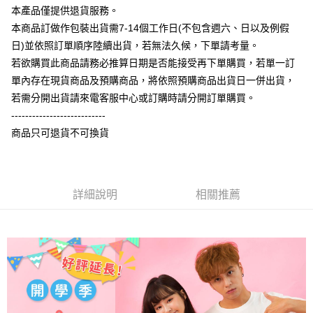
相關說明
本產品僅提供退貨服務。
【大哥付你分期使用說明】
本商品訂做作包裝出貨需7-14個工作日(不包含週六、日以及例假
AFTEE先享後付
1.本服務由台灣大哥大提供，台灣大哥大用戶可立即使用無須另外申請。
日)並依照訂單順序陸續出貨，若無法久候，下單請考量。
2.付款方式選擇「大哥付你分期」，訂單成立後會自動跳轉到大哥付的交易
相關說明
流程，驗證手機門號後，選擇欲分期的期數、繳款截止日，確認付款後即完
若欲購買此商品請務必推算日期是否能接受再下單購買，若單一訂
【關於「AFTEE先享後付」】
成交易。
ATM付款
AFTEE先享後付是「在收到商品之後才付款」的支付方式。 讓您購物簡單
單內存在現貨商品及預購商品，將依照預購商品出貨日一併出貨，
3.實際核准額度、可分期數及費用金額請依後續交易確認頁面所載為準。
便利好安心！
4.訂單成立30分鐘內，如未前往確認交易或遇審核未通過，訂單將自動取
若需分開出貨請來電客服中心或訂購時請分開訂單購買。
１．簡單：不需註冊會員、不需綁卡、不需儲值。
運送方式
消。如遇「轉專審核」未通過狀況，表示未達大哥付你分期系統評分，恕無
２．便利：只要手機號碼，簡訊認證，即可結帳。
---------------------------
法說明評估內容。
３．安心：先確認商品／服務後，再付款。
全家付款取貨
商品只可退貨不可換貨
【繳款方式說明】
1.分期款項不併入電信帳單，「大哥付你分期」於每月結算日後寄送繳費提
每筆NT$65，滿NT$899(含以上)免運費
【「AFTEE先享後付」結帳流程】
醒簡訊。
１．於結帳方式選擇「AFTEE先享後付」後，將跳轉至「AFTEE先享後付」
2.透過簡訊連結打開帳單後，可選擇「超商條碼／台灣大直營門市／銀行轉
付款後全家取貨
結帳頁面，進行簡訊認證並確認金額後，即可完成結帳。
帳／街口支付／iPASS MONEY」等通路繳費。
２．訂單成立數日內，您將收到繳費通知簡訊。
詳細說明
相關推薦
每筆NT$60，滿NT$899(含以上)免運費
３．收到繳費通知簡訊後14天內，點擊此簡訊中的連結，可透過四大超商／
【注意事項】
ATM／網路銀行／等多元方式進行付款，方視為交易完成。
7-11付款取貨
1.本服務係由「台灣大哥大股份有限公司」（以下簡稱本公司）所提供，讓
※ 請注意：結帳手續完成當下不需立刻繳費，但若您需要取消訂單，請聯絡
用戶於交易時，得透過本服務購買商品或服務，並由商店將買賣／分期付款
每筆NT$65，滿NT$899(含以上)免運費
購買商品的店家。未經商家同意取消之訂單仍視為有效，需透過AFTEE先享
買賣價金債權讓與本公司後，依約使用本公司帳單繳交帳款。
後付繳納相關費用。
2.基於同意付款使用「大哥付你分期」之契約關係目的，商店將以您的個人
付款後7-11取貨
※ 交易是否成功請以「AFTEE先享後付 」之結帳頁面顯示為準，若有關於
資料（包含姓名、電話或地址）提供予台灣大哥大進項蒐集、處理及利用，
是否繳費成功／繳費後需取消欲退款等相關疑問，請聯繫「AFTEE先享後付
每筆NT$60，滿NT$899(含以上)免運費
由本公司與您本人進行分期帳單所需資料之確認、核對及更正。
客戶支援中心」
https://netprotections.freshdesk.com/support/home
3.完整用戶服務條款，請詳閱以下連結：
https://oppay.tw/userRule
宅配