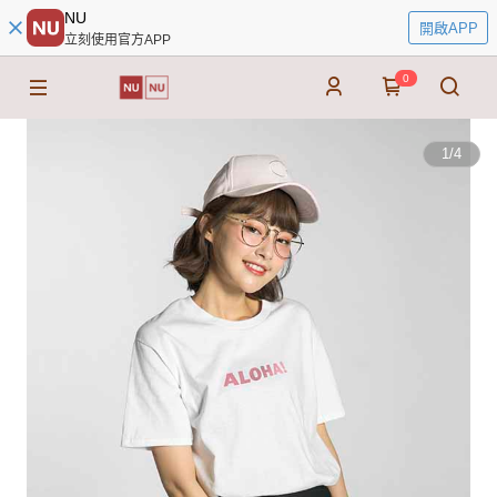
NU
開啟APP
立刻使用官方APP
0
1
/
4