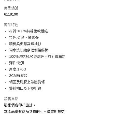
信用卡一次付款
商品編號
信用卡分期付款
6118190
3 期 0 利率 每期
NT$93
21家銀行
商品特色
6 期 0 利率 每期
NT$46
21家銀行
合作金庫商業銀行
第一商業銀行
材質:100%純棉柔軟纖維
華南商業銀行
彰化商業銀行
12 期 0 利率 每期
NT$23
21家銀行
合作金庫商業銀行
第一商業銀行
特色:柔軟、觸感好
上海商業儲蓄銀行
台北富邦商業銀行
華南商業銀行
彰化商業銀行
合作金庫商業銀行
第一商業銀行
超商取貨付款
國泰世華商業銀行
兆豐國際商業銀行
精梳柔棉剪裁短袖衫
上海商業儲蓄銀行
台北富邦商業銀行
華南商業銀行
彰化商業銀行
臺灣中小企業銀行
台中商業銀行
預水洗防縮處理側接縫筒
國泰世華商業銀行
兆豐國際商業銀行
LINE Pay
上海商業儲蓄銀行
台北富邦商業銀行
匯豐（台灣）商業銀行
華泰商業銀行
臺灣中小企業銀行
台中商業銀行
100%環紡棉,預縮處理平紋針織布料
國泰世華商業銀行
兆豐國際商業銀行
聯邦商業銀行
遠東國際商業銀行
匯豐（台灣）商業銀行
華泰商業銀行
Apple Pay
彈性:微彈
臺灣中小企業銀行
台中商業銀行
元大商業銀行
永豐商業銀行
聯邦商業銀行
遠東國際商業銀行
匯豐（台灣）商業銀行
華泰商業銀行
厚度:170G
玉山商業銀行
星展（台灣）商業銀行
街口支付
元大商業銀行
永豐商業銀行
聯邦商業銀行
遠東國際商業銀行
2CM羅紋領
台新國際商業銀行
中國信託商業銀行
玉山商業銀行
星展（台灣）商業銀行
元大商業銀行
永豐商業銀行
台灣樂天信用卡公司
悠遊付
領圈及肩膀上帶壓肩條
台新國際商業銀行
中國信託商業銀行
玉山商業銀行
星展（台灣）商業銀行
雙針袖口及下擺折邊
台灣樂天信用卡公司
台新國際商業銀行
中國信託商業銀行
Google Pay
台灣樂天信用卡公司
銷售重點
全盈+PAY
獨家俏皮印花設計。
大哥付你分期
本產品享有商品到貨的七日鑑賞期權益。