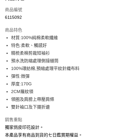
信用卡一次付款
商品編號
信用卡分期付款
6115092
3 期 0 利率 每期
NT$93
21家銀行
商品特色
6 期 0 利率 每期
NT$46
21家銀行
合作金庫商業銀行
第一商業銀行
材質:100%純棉柔軟纖維
華南商業銀行
彰化商業銀行
12 期 0 利率 每期
NT$23
21家銀行
合作金庫商業銀行
第一商業銀行
特色:柔軟、觸感好
上海商業儲蓄銀行
台北富邦商業銀行
華南商業銀行
彰化商業銀行
合作金庫商業銀行
第一商業銀行
超商取貨付款
國泰世華商業銀行
兆豐國際商業銀行
精梳柔棉剪裁短袖衫
上海商業儲蓄銀行
台北富邦商業銀行
華南商業銀行
彰化商業銀行
臺灣中小企業銀行
台中商業銀行
預水洗防縮處理側接縫筒
國泰世華商業銀行
兆豐國際商業銀行
LINE Pay
上海商業儲蓄銀行
台北富邦商業銀行
匯豐（台灣）商業銀行
華泰商業銀行
臺灣中小企業銀行
台中商業銀行
100%環紡棉,預縮處理平紋針織布料
國泰世華商業銀行
兆豐國際商業銀行
聯邦商業銀行
遠東國際商業銀行
匯豐（台灣）商業銀行
華泰商業銀行
Apple Pay
彈性:微彈
臺灣中小企業銀行
台中商業銀行
元大商業銀行
永豐商業銀行
聯邦商業銀行
遠東國際商業銀行
匯豐（台灣）商業銀行
華泰商業銀行
厚度:170G
玉山商業銀行
星展（台灣）商業銀行
街口支付
元大商業銀行
永豐商業銀行
聯邦商業銀行
遠東國際商業銀行
2CM羅紋領
台新國際商業銀行
中國信託商業銀行
玉山商業銀行
星展（台灣）商業銀行
元大商業銀行
永豐商業銀行
台灣樂天信用卡公司
悠遊付
領圈及肩膀上帶壓肩條
台新國際商業銀行
中國信託商業銀行
玉山商業銀行
星展（台灣）商業銀行
雙針袖口及下擺折邊
台灣樂天信用卡公司
台新國際商業銀行
中國信託商業銀行
Google Pay
台灣樂天信用卡公司
銷售重點
全盈+PAY
獨家俏皮印花設計。
大哥付你分期
本產品享有商品到貨的七日鑑賞期權益。