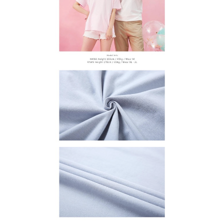
【注意事項】
１．透過由恩沛科技股份有限公司提供之「AFTEE先享後付」服務完成之交
每筆NT$65，滿NT$899(含以上)免運費
易，需依本服務之必要範圍內提供個人資料，並將交易相關給付款項請求債
權轉讓予恩沛科技股份有限公司。
２．關於個人資料處理事宜，請瀏覽以下網址：
https://aftee.tw/terms/#terms3
３．未成年的使用者請事先徵得法定代理人或監護人之同意方可使用
「AFTEE先享後付」，若未經同意申辦者引起之損失，本公司不負相關責
任。
４．使用「AFTEE先享後付」時，將依據個別帳號之用戶狀況，依本公司即
時審查核予不同之上限額度；若仍有額度不足之情形，本公司將視審查結果
請求用戶進行身份認證。
５．嚴禁一人註冊多個帳號或使用他人資訊註冊。若發現惡意使用之情形，
恩沛科技股份有限公司將有權停止該用戶之使用額度並採取法律行動。