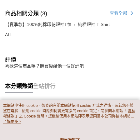
商品相關分類 (3)
查看全部
【夏季款】100%純棉印花短袖T恤
純棉短袖 T Shirt
ALL
評價
喜歡這個商品嗎？購買後給他一個好評吧
本分類熱銷
全站排行
本網站中使用 cookie，欲查詢有關本網站使用 cookie 方式之詳情，及若您不希
熱門標籤
望在電腦上使用 cookie 時應如何變更電腦的 cookie 設定，請參閱本網站「
隱私
權條款
」之 Cookie 聲明。您繼續使用本網站即表示您同意本公司得按本網站使
用條款之 Cookie 聲明使用 cookie。
了解更多 >