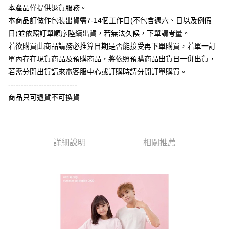
相關說明
本產品僅提供退貨服務。
【大哥付你分期使用說明】
本商品訂做作包裝出貨需7-14個工作日(不包含週六、日以及例假
AFTEE先享後付
1.本服務由台灣大哥大提供，台灣大哥大用戶可立即使用無須另外申請。
日)並依照訂單順序陸續出貨，若無法久候，下單請考量。
2.付款方式選擇「大哥付你分期」，訂單成立後會自動跳轉到大哥付的交易
相關說明
流程，驗證手機門號後，選擇欲分期的期數、繳款截止日，確認付款後即完
若欲購買此商品請務必推算日期是否能接受再下單購買，若單一訂
【關於「AFTEE先享後付」】
成交易。
ATM付款
AFTEE先享後付是「在收到商品之後才付款」的支付方式。 讓您購物簡單
單內存在現貨商品及預購商品，將依照預購商品出貨日一併出貨，
3.實際核准額度、可分期數及費用金額請依後續交易確認頁面所載為準。
便利好安心！
4.訂單成立30分鐘內，如未前往確認交易或遇審核未通過，訂單將自動取
若需分開出貨請來電客服中心或訂購時請分開訂單購買。
１．簡單：不需註冊會員、不需綁卡、不需儲值。
運送方式
消。如遇「轉專審核」未通過狀況，表示未達大哥付你分期系統評分，恕無
２．便利：只要手機號碼，簡訊認證，即可結帳。
---------------------------
法說明評估內容。
３．安心：先確認商品／服務後，再付款。
全家付款取貨
商品只可退貨不可換貨
【繳款方式說明】
1.分期款項不併入電信帳單，「大哥付你分期」於每月結算日後寄送繳費提
每筆NT$65，滿NT$899(含以上)免運費
【「AFTEE先享後付」結帳流程】
醒簡訊。
１．於結帳方式選擇「AFTEE先享後付」後，將跳轉至「AFTEE先享後付」
2.透過簡訊連結打開帳單後，可選擇「超商條碼／台灣大直營門市／銀行轉
付款後全家取貨
結帳頁面，進行簡訊認證並確認金額後，即可完成結帳。
帳／街口支付／iPASS MONEY」等通路繳費。
２．訂單成立數日內，您將收到繳費通知簡訊。
詳細說明
相關推薦
每筆NT$60，滿NT$899(含以上)免運費
３．收到繳費通知簡訊後14天內，點擊此簡訊中的連結，可透過四大超商／
【注意事項】
ATM／網路銀行／等多元方式進行付款，方視為交易完成。
7-11付款取貨
1.本服務係由「台灣大哥大股份有限公司」（以下簡稱本公司）所提供，讓
※ 請注意：結帳手續完成當下不需立刻繳費，但若您需要取消訂單，請聯絡
用戶於交易時，得透過本服務購買商品或服務，並由商店將買賣／分期付款
每筆NT$65，滿NT$899(含以上)免運費
購買商品的店家。未經商家同意取消之訂單仍視為有效，需透過AFTEE先享
買賣價金債權讓與本公司後，依約使用本公司帳單繳交帳款。
後付繳納相關費用。
2.基於同意付款使用「大哥付你分期」之契約關係目的，商店將以您的個人
付款後7-11取貨
※ 交易是否成功請以「AFTEE先享後付 」之結帳頁面顯示為準，若有關於
資料（包含姓名、電話或地址）提供予台灣大哥大進項蒐集、處理及利用，
是否繳費成功／繳費後需取消欲退款等相關疑問，請聯繫「AFTEE先享後付
每筆NT$60，滿NT$899(含以上)免運費
由本公司與您本人進行分期帳單所需資料之確認、核對及更正。
客戶支援中心」
https://netprotections.freshdesk.com/support/home
3.完整用戶服務條款，請詳閱以下連結：
https://oppay.tw/userRule
宅配