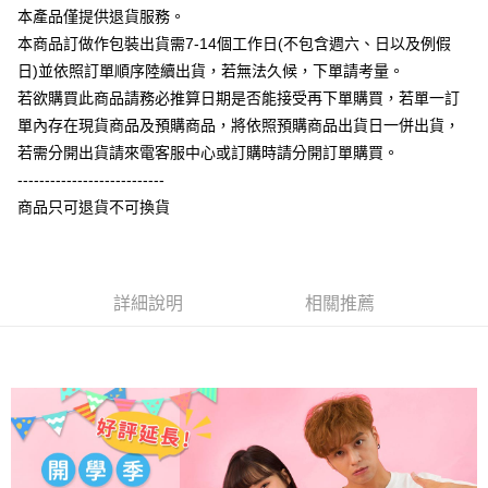
相關說明
本產品僅提供退貨服務。
【大哥付你分期使用說明】
本商品訂做作包裝出貨需7-14個工作日(不包含週六、日以及例假
AFTEE先享後付
1.本服務由台灣大哥大提供，台灣大哥大用戶可立即使用無須另外申請。
日)並依照訂單順序陸續出貨，若無法久候，下單請考量。
2.付款方式選擇「大哥付你分期」，訂單成立後會自動跳轉到大哥付的交易
相關說明
流程，驗證手機門號後，選擇欲分期的期數、繳款截止日，確認付款後即完
若欲購買此商品請務必推算日期是否能接受再下單購買，若單一訂
【關於「AFTEE先享後付」】
成交易。
ATM付款
AFTEE先享後付是「在收到商品之後才付款」的支付方式。 讓您購物簡單
單內存在現貨商品及預購商品，將依照預購商品出貨日一併出貨，
3.實際核准額度、可分期數及費用金額請依後續交易確認頁面所載為準。
便利好安心！
4.訂單成立30分鐘內，如未前往確認交易或遇審核未通過，訂單將自動取
若需分開出貨請來電客服中心或訂購時請分開訂單購買。
１．簡單：不需註冊會員、不需綁卡、不需儲值。
運送方式
消。如遇「轉專審核」未通過狀況，表示未達大哥付你分期系統評分，恕無
２．便利：只要手機號碼，簡訊認證，即可結帳。
---------------------------
法說明評估內容。
３．安心：先確認商品／服務後，再付款。
全家付款取貨
商品只可退貨不可換貨
【繳款方式說明】
1.分期款項不併入電信帳單，「大哥付你分期」於每月結算日後寄送繳費提
每筆NT$65，滿NT$899(含以上)免運費
【「AFTEE先享後付」結帳流程】
醒簡訊。
１．於結帳方式選擇「AFTEE先享後付」後，將跳轉至「AFTEE先享後付」
2.透過簡訊連結打開帳單後，可選擇「超商條碼／台灣大直營門市／銀行轉
付款後全家取貨
結帳頁面，進行簡訊認證並確認金額後，即可完成結帳。
帳／街口支付／iPASS MONEY」等通路繳費。
２．訂單成立數日內，您將收到繳費通知簡訊。
詳細說明
相關推薦
每筆NT$60，滿NT$899(含以上)免運費
３．收到繳費通知簡訊後14天內，點擊此簡訊中的連結，可透過四大超商／
【注意事項】
ATM／網路銀行／等多元方式進行付款，方視為交易完成。
7-11付款取貨
1.本服務係由「台灣大哥大股份有限公司」（以下簡稱本公司）所提供，讓
※ 請注意：結帳手續完成當下不需立刻繳費，但若您需要取消訂單，請聯絡
用戶於交易時，得透過本服務購買商品或服務，並由商店將買賣／分期付款
每筆NT$65，滿NT$899(含以上)免運費
購買商品的店家。未經商家同意取消之訂單仍視為有效，需透過AFTEE先享
買賣價金債權讓與本公司後，依約使用本公司帳單繳交帳款。
後付繳納相關費用。
2.基於同意付款使用「大哥付你分期」之契約關係目的，商店將以您的個人
付款後7-11取貨
※ 交易是否成功請以「AFTEE先享後付 」之結帳頁面顯示為準，若有關於
資料（包含姓名、電話或地址）提供予台灣大哥大進項蒐集、處理及利用，
是否繳費成功／繳費後需取消欲退款等相關疑問，請聯繫「AFTEE先享後付
每筆NT$60，滿NT$899(含以上)免運費
由本公司與您本人進行分期帳單所需資料之確認、核對及更正。
客戶支援中心」
https://netprotections.freshdesk.com/support/home
3.完整用戶服務條款，請詳閱以下連結：
https://oppay.tw/userRule
宅配