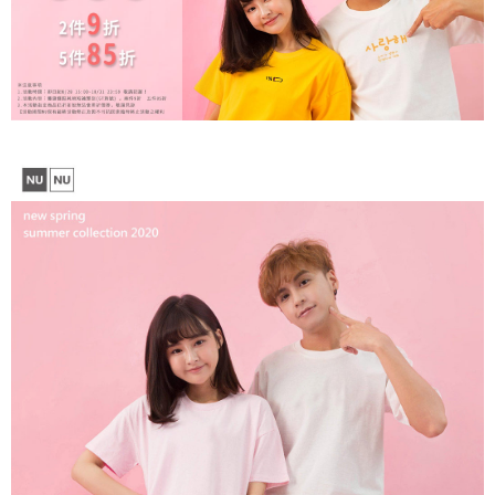
【注意事項】
１．透過由恩沛科技股份有限公司提供之「AFTEE先享後付」服務完成之交
每筆NT$65，滿NT$899(含以上)免運費
易，需依本服務之必要範圍內提供個人資料，並將交易相關給付款項請求債
權轉讓予恩沛科技股份有限公司。
２．關於個人資料處理事宜，請瀏覽以下網址：
https://aftee.tw/terms/#terms3
３．未成年的使用者請事先徵得法定代理人或監護人之同意方可使用
「AFTEE先享後付」，若未經同意申辦者引起之損失，本公司不負相關責
任。
４．使用「AFTEE先享後付」時，將依據個別帳號之用戶狀況，依本公司即
時審查核予不同之上限額度；若仍有額度不足之情形，本公司將視審查結果
請求用戶進行身份認證。
５．嚴禁一人註冊多個帳號或使用他人資訊註冊。若發現惡意使用之情形，
恩沛科技股份有限公司將有權停止該用戶之使用額度並採取法律行動。