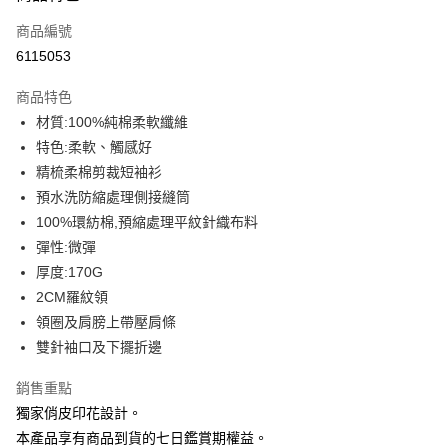
信用卡一次付款
商品編號
信用卡分期付款
6115053
3 期 0 利率 每期
NT$93
21家銀行
商品特色
6 期 0 利率 每期
NT$46
21家銀行
合作金庫商業銀行
第一商業銀行
材質:100%純棉柔軟纖維
華南商業銀行
彰化商業銀行
12 期 0 利率 每期
NT$23
21家銀行
合作金庫商業銀行
第一商業銀行
特色:柔軟、觸感好
上海商業儲蓄銀行
台北富邦商業銀行
華南商業銀行
彰化商業銀行
合作金庫商業銀行
第一商業銀行
超商取貨付款
國泰世華商業銀行
兆豐國際商業銀行
精梳柔棉剪裁短袖衫
上海商業儲蓄銀行
台北富邦商業銀行
華南商業銀行
彰化商業銀行
臺灣中小企業銀行
台中商業銀行
預水洗防縮處理側接縫筒
國泰世華商業銀行
兆豐國際商業銀行
LINE Pay
上海商業儲蓄銀行
台北富邦商業銀行
匯豐（台灣）商業銀行
華泰商業銀行
臺灣中小企業銀行
台中商業銀行
100%環紡棉,預縮處理平紋針織布料
國泰世華商業銀行
兆豐國際商業銀行
聯邦商業銀行
遠東國際商業銀行
匯豐（台灣）商業銀行
華泰商業銀行
Apple Pay
彈性:微彈
臺灣中小企業銀行
台中商業銀行
元大商業銀行
永豐商業銀行
聯邦商業銀行
遠東國際商業銀行
匯豐（台灣）商業銀行
華泰商業銀行
厚度:170G
玉山商業銀行
星展（台灣）商業銀行
街口支付
元大商業銀行
永豐商業銀行
聯邦商業銀行
遠東國際商業銀行
2CM羅紋領
台新國際商業銀行
中國信託商業銀行
玉山商業銀行
星展（台灣）商業銀行
元大商業銀行
永豐商業銀行
台灣樂天信用卡公司
悠遊付
領圈及肩膀上帶壓肩條
台新國際商業銀行
中國信託商業銀行
玉山商業銀行
星展（台灣）商業銀行
雙針袖口及下擺折邊
台灣樂天信用卡公司
台新國際商業銀行
中國信託商業銀行
Google Pay
台灣樂天信用卡公司
銷售重點
全盈+PAY
獨家俏皮印花設計。
大哥付你分期
本產品享有商品到貨的七日鑑賞期權益。