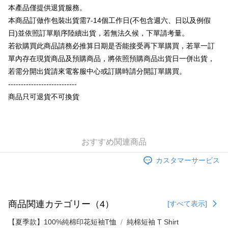
説明
本產品僅提供退貨服務。
【OP Pay Later 使用説明】
本商品訂做作包裝出貨需7-14個工作日(不包含週六、日以及例假
AFTEE代金後払い
1. 本サービスは台湾大哥大によって提供され、台湾大哥大のユーザーは追
加の申請なしで即時に利用可能です。
日)並依照訂單順序陸續出貨，若無法久候，下單請考量。
説明
2. 支払い方法で「OP Pay Later」を選択すると、注文が成立した後に自動
若欲購買此商品請務必推算日期是否能接受再下單購買，若單一訂
一、 AFTEE代金後払いについて
的に OP Pay Later の取引プロセスに移行し、携帯番号を確認後、分割払
ATM払い
1.お支払い方法でAFTEE代金後払いを選択すると、携帯電話認証ウィンド
單內存在現貨商品及預購商品，將依照預購商品出貨日一併出貨，
いの回数や支払い期限を選択し、支払いを確認すると取引が完了します。
ウが表示されます。
3. 実際の承認額、分割回数および費用については、後続の取引確認ページ
若需分開出貨請來電客服中心或訂購時請分開訂單購買。
2.SMSで認証してお支払い手続を進めてください。
配送方法
を基準とします。
3.注文するときのお支払いは不要です。商品はご指定の住所に配送されま
---------------------------
4. 注文成立後30分以内に確認取引を行わない場合や審査が通過しない場
す。
全家付款取貨
商品只可退貨不可換貨
合、注文は自動的にキャンセルされます。「転専審査」に未通過の状況が
4.ご注文が完了すると、携帯に支払い通知のSMSが届きます。アプリ会員
発生した場合は、システムの評価基準に達していないことを意味し、評価
配送毎にNT$65、NT$899以上で送料無料
の場合は、AFTEE アプリプッシュ通知が届きます。
内容についての説明はいたしかねます。
5.商品受け取り時のお支払いは不要です。商品を確かめてから、SMSまた
付款後全家取貨
はアプリの通知に従って、4大コンビニ、またはATM/オンラインバンキン
グでお支払いください。
配送毎にNT$60、NT$899以上で送料無料
おすすめ関連商品
【支払い方法の説明】
1. 分割払いの金額は電信請求書に統合されず、「OP Pay Later」は毎月の
代金納付期限は最短で 14 日以内ですので、ご注意ください。AFTEE アプ
7-11付款取貨
カスタマーサービス
締め日後に支払いリマインダーのSMSを送信します。
リをダウンロードして AFTEE 会員になるとお支払い期限を最長 45 日以内
2. SMSのリンクを通じて請求書を開いた後、「コンビニバーコード／台湾
配送毎にNT$65、NT$899以上で送料無料
まで延長できます。
大直営店舗／銀行振込／街口支払い／iPASS MONEY」などのチャネルで
支払いを選択できます。
付款後7-11取貨
お支払期限は、ショップが請求した期日と、AFTEEで延長できる日数をも
とに計算されます。AFTEEで注文すると、商品を受け取るまで支払い期限
商品関連カテゴリー（4）
[すべて表示]
配送毎にNT$60、NT$899以上で送料無料
【注意事項】
を延長できますが、商品を期限内に受け取れない場合があります（例：予
1. 本サービスは「台湾大哥大株式会社」（以下「当社」といいます）によ
約商品や商品到着日が比較的遅い商品）。そのため、商品到着の有無に関
【夏季款】100%純棉印花短袖T恤
純棉短袖 T Shirt
宅配
って提供され、ユーザーが取引時に本サービスを通じて商品やサービスを