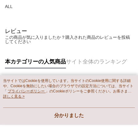
わらず、AFTEEで指定された期限内にお支払いください。
購入できるようにし、店舗が売買／分割払い売買の債権を当社に譲渡した
配送毎にNT$65、NT$899以上で送料無料
ALL
後、契約に基づいて当社の請求書で帳款を支払うことになります。
二、支払い限度額
2. 「OP Pay Later」を利用する契約関係の目的から、店舗はあなたの個人
1.初回 AFTEEを ご利用の際に、認証結果及び当社の審査の結果に基づ
情報（名前、電話または住所を含む）を台湾大哥大に提供し、収集、処理
き、限度額が設定されます。
および利用するために、当社があなた本人と分割請求書に必要な情報の確
2.決済金額は最低NT$20です。
レビュー
認、照合および修正を行います。
3.現在、台湾の会員のみご利用いただけます。
3. 完全なユーザーサービス規約については、以下のリンクを参照してくだ
この商品が気に入りましたか？購入された商品のレビューを投稿
してください
さい：
https://oppay.tw/userRule
三、利用規約「AFTEE代金後払い」（以下当サービスという）はネットプ
ロテクションズ（以下 AFTEE という）が提供し、AFTEEが代金を徴収し
ます。当サービスご利用の際に提供しなければならない個人情報（注文者
本カテゴリーの人気商品
サイト全体のランキング
の氏名、電話番号、受取人の氏名、電話番号、受取人住所を含むがこれに
限らない）は、AFTEEに渡され当サービスで必要な範囲内で利用されま
す。AFTEEの個人情報の収集、処理、利用について、詳細はAFTEE公式ホ
ームページの『個人情報の収集、処理及び利用に関する声明』をご参照く
当サイトではCookieを使用しています。当サイトのCookie使用に関する詳細
ださい（
https://aftee.tw/privacypolicy/
）。
人気タグ
や、Cookieを無効にしたい場合のブラウザでの設定方法については、当サイト
「
プライバシーポリシー
」のCookieポリシーをご参照ください。お客さま
AFTEEの初回ご利用の際に、審査を通過すれば、最高額がNT$10,000にな
が、当サイトを引き続き使用される場合、当社がサイト利用規約のCookieポリ
詳しく見る >
ります。支払い期限を過ぎた場合、その金額に基づいて年利20%の遅延滞
シーに基づいてCookieを使用することに同意したものとみなします。
納金が加算されます。未成年の利用者は、事前に法定代理人または後見人
の同意を得ればAFTEEをご利用いただけます。
分かりました
個人情報の処理、利用について疑問がある、または関連する法律の権利を
行使したい場合は、ネットプロテクションズ
cs_tw@netprotections.co.jp
にご連絡ください。上記に示した個人情報を、必要な購入注文書とあわせ