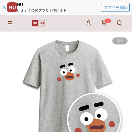
NU
アプリを起動
いますぐ公式アプリを使用する
0
1
/
3