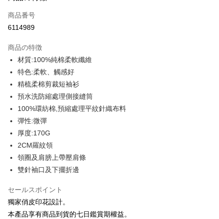
クレジットカード1回払い
商品番号
クレジットカード分割払い
6114989
3回払い、金利0、毎回
NT$93
21行の銀行
商品の特徴
6回払い、金利0、毎回
NT$46
21行の銀行
合作金庫商業銀行
第一商業銀行
材質:100%純棉柔軟纖維
華南商業銀行
彰化商業銀行
12回払い、金利0、毎回
NT$23
21行の銀行
合作金庫商業銀行
第一商業銀行
特色:柔軟、觸感好
上海商業儲蓄銀行
台北富邦商業銀行
華南商業銀行
彰化商業銀行
合作金庫商業銀行
第一商業銀行
コンビニ店頭代金引換
国泰世華商業銀行
兆豐國際商業銀行
精梳柔棉剪裁短袖衫
上海商業儲蓄銀行
台北富邦商業銀行
華南商業銀行
彰化商業銀行
台湾中小企業銀行
台中商業銀行
預水洗防縮處理側接縫筒
国泰世華商業銀行
兆豐國際商業銀行
LINE Pay
上海商業儲蓄銀行
台北富邦商業銀行
HSBC(台湾)商業銀行
華泰商業銀行
台湾中小企業銀行
台中商業銀行
100%環紡棉,預縮處理平紋針織布料
国泰世華商業銀行
兆豐國際商業銀行
聯邦商業銀行
遠東国際商業銀行
HSBC(台湾)商業銀行
華泰商業銀行
Apple Pay
彈性:微彈
台湾中小企業銀行
台中商業銀行
元大商業銀行
永豐商業銀行
聯邦商業銀行
遠東国際商業銀行
HSBC(台湾)商業銀行
華泰商業銀行
厚度:170G
玉山商業銀行
星展(台湾)商業銀行
JKOPAY
元大商業銀行
永豐商業銀行
聯邦商業銀行
遠東国際商業銀行
台新國際商業銀行
中国信託商業銀行
2CM羅紋領
玉山商業銀行
星展(台湾)商業銀行
元大商業銀行
永豐商業銀行
台湾楽天クレジットカード会社
Easy Wallet
領圈及肩膀上帶壓肩條
台新國際商業銀行
中国信託商業銀行
玉山商業銀行
星展(台湾)商業銀行
台湾楽天クレジットカード会社
雙針袖口及下擺折邊
台新國際商業銀行
中国信託商業銀行
Google Pay
台湾楽天クレジットカード会社
セールスポイント
Plus Pay
獨家俏皮印花設計。
OP Pay Later
本產品享有商品到貨的七日鑑賞期權益。