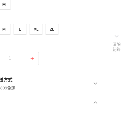
白
M
L
XL
2L
清除
紀錄
送方式
899免運
次付款
期付款