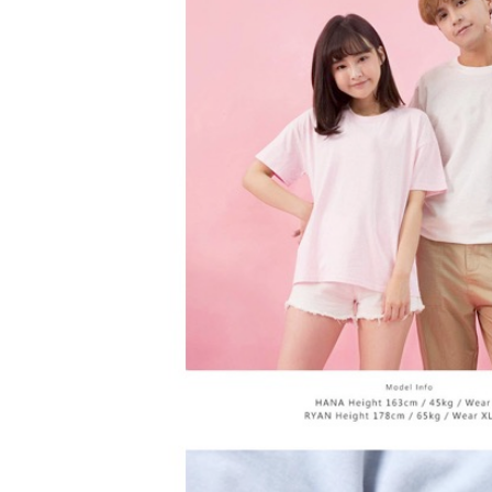
２．關於
https://aft
３．未成
「AFTE
任。
４．使用「
即時審查
結果請求
５．嚴禁
形，恩沛
動。