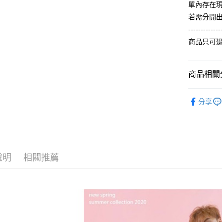
2.付款方
相關說明
單內存在
流程，驗
【關於「A
若需分開
ATM付款
完成交易
AFTEE
3.實際核
-------------
便利好安
4.訂單成
１．簡單
商品只可
消。如遇
２．便利
運送方式
無法說明
３．安心
【繳款方
全家付款
1.分期款
商品相關分
【「AFT
醒簡訊。
每筆NT$6
１．於結帳
2.透過簡
【夏季款】
付」結帳
帳／街口支
分享
付款後全
２．訂單
ALL
３．收到繳
每筆NT$6
【注意事
／ATM／
1.本服務
※ 請注意
7-11付款
用戶於交
絡購買商品
款買賣價
先享後付
每筆NT$6
2.基於同
※ 交易是
說明
相關推薦
資料（包
是否繳費成
付款後7-1
用，由本
付客戶支
每筆NT$6
3.完整用
【注意事
宅配
１．透過由
交易，需
每筆NT$6
求債權轉