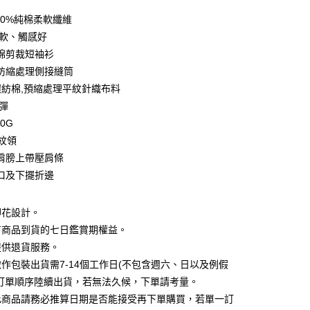
0 利率 每期
NT$93
21家銀行
00%純棉柔軟纖維
0 利率 每期
NT$46
21家銀行
庫商業銀行
第一商業銀行
柔軟、觸感好
業銀行
彰化商業銀行
 0 利率 每期
NT$23
21家銀行
棉剪裁短袖衫
庫商業銀行
第一商業銀行
業儲蓄銀行
台北富邦商業銀行
業銀行
彰化商業銀行
防縮處理側接縫筒
庫商業銀行
第一商業銀行
付款
華商業銀行
兆豐國際商業銀行
業儲蓄銀行
台北富邦商業銀行
%環紡棉,預縮處理平紋針織布料
業銀行
彰化商業銀行
小企業銀行
台中商業銀行
華商業銀行
兆豐國際商業銀行
業儲蓄銀行
台北富邦商業銀行
微彈
台灣）商業銀行
華泰商業銀行
小企業銀行
台中商業銀行
華商業銀行
兆豐國際商業銀行
業銀行
遠東國際商業銀行
70G
台灣）商業銀行
華泰商業銀行
小企業銀行
台中商業銀行
業銀行
永豐商業銀行
羅紋領
業銀行
遠東國際商業銀行
台灣）商業銀行
華泰商業銀行
業銀行
星展（台灣）商業銀行
業銀行
永豐商業銀行
肩膀上帶壓肩條
業銀行
遠東國際商業銀行
際商業銀行
中國信託商業銀行
業銀行
星展（台灣）商業銀行
口及下擺折邊
業銀行
永豐商業銀行
天信用卡公司
際商業銀行
中國信託商業銀行
業銀行
星展（台灣）商業銀行
天信用卡公司
際商業銀行
中國信託商業銀行
y
印花設計。
天信用卡公司
有商品到貨的七日鑑賞期權益。
提供退貨服務。
分期
作包裝出貨需7-14個工作日(不包含週六、日以及例假
照訂單順序陸續出貨，若無法久候，下單請考量。
你分期使用說明】
享後付
此商品請務必推算日期是否能接受再下單購買，若單一訂
由台灣大哥大提供，台灣大哥大用戶可立即使用無須另外申請。