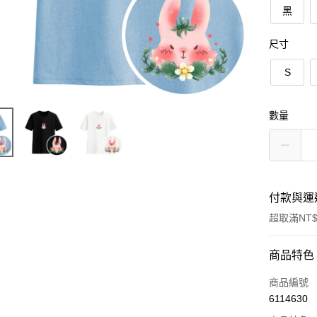
黑
尺寸
S
數量
付款與運
超取滿NT$
付款方式
商品特色
信用卡一
商品編號
6114630
信用卡分