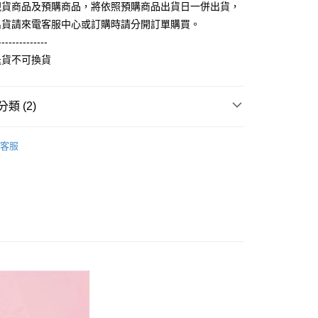
式選擇「大哥付你分期」，訂單成立後會自動跳轉到大哥付的交易
現貨商品及預購商品，將依照預購商品出貨日一併出貨，
證手機門號後，選擇欲分期的期數、繳款截止日，確認付款後即
FTEE先享後付」】
出貨請來電客服中心或訂購時請分開訂單購買。
。
先享後付是「在收到商品之後才付款」的支付方式。 讓您購物簡單
准額度、可分期數及費用金額請依後續交易確認頁面所載為準。
--------------
心！
立30分鐘內，如未前往確認交易或遇審核未通過，訂單將自動取
：不需註冊會員、不需綁卡、不需儲值。
退貨不可換貨
「轉專審核」未通過狀況，表示未達大哥付你分期系統評分，恕
：只要手機號碼，簡訊認證，即可結帳。
評估內容。
：先確認商品／服務後，再付款。
式說明】
取貨
項不併入電信帳單，「大哥付你分期」於每月結算日後寄送繳費提
類 (2)
EE先享後付」結帳流程】
5，滿NT$899(含以上)免運費
方式選擇「AFTEE先享後付」後，將跳轉至「AFTEE先享後
訊連結打開帳單後，可選擇「超商條碼／台灣大直營門市／銀行轉
100%純棉印花短袖T恤
頁面，進行簡訊認證並確認金額後，即可完成結帳。
純棉短袖 T Shirt
付／iPASS MONEY」等通路繳費。
客服
家取貨
成立數日內，您將收到繳費通知簡訊。
費通知簡訊後14天內，點擊此簡訊中的連結，可透過四大超商
0，滿NT$899(含以上)免運費
項】
網路銀行／等多元方式進行付款，方視為交易完成。
係由「台灣大哥大股份有限公司」（以下簡稱本公司）所提供，讓
：結帳手續完成當下不需立刻繳費，但若您需要取消訂單，請聯
取貨
易時，得透過本服務購買商品或服務，並由商店將買賣／分期付
的店家。未經商家同意取消之訂單仍視為有效，需透過AFTEE
金債權讓與本公司後，依約使用本公司帳單繳交帳款。
繳納相關費用。
5，滿NT$899(含以上)免運費
意付款使用「大哥付你分期」之契約關係目的，商店將以您的個人
否成功請以「AFTEE先享後付 」之結帳頁面顯示為準，若有關於
含姓名、電話或地址）提供予台灣大哥大進項蒐集、處理及利
功／繳費後需取消欲退款等相關疑問，請聯繫「AFTEE先享後
1取貨
公司與您本人進行分期帳單所需資料之確認、核對及更正。
援中心」
https://netprotections.freshdesk.com/support/home
0，滿NT$899(含以上)免運費
戶服務條款，請詳閱以下連結：
https://oppay.tw/userRule
項】
恩沛科技股份有限公司提供之「AFTEE先享後付」服務完成之
依本服務之必要範圍內提供個人資料，並將交易相關給付款項請
5，滿NT$899(含以上)免運費
讓予恩沛科技股份有限公司。