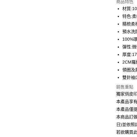
商品特色
3 期 
材質:1
6 期 
合作金
特色:
華南商
12 期
精梳柔
合作金
上海商
華南商
預水洗
合作金
超商取貨
國泰世
上海商
100
華南商
臺灣中
國泰世
LINE Pay
上海商
彈性:
匯豐（
臺灣中
國泰世
聯邦商
厚度:1
匯豐（
Apple Pay
臺灣中
元大商
2CM
聯邦商
匯豐（
玉山商
街口支付
元大商
領圈及
聯邦商
台新國
玉山商
雙針袖
元大商
台灣樂
悠遊付
台新國
玉山商
銷售重點
台灣樂
台新國
Google Pa
獨家俏皮
台灣樂
本產品享
全盈+PAY
本產品僅
大哥付你
本商品訂做
相關說明
日)並依
【大哥付
AFTEE先
若欲購買
1.本服務