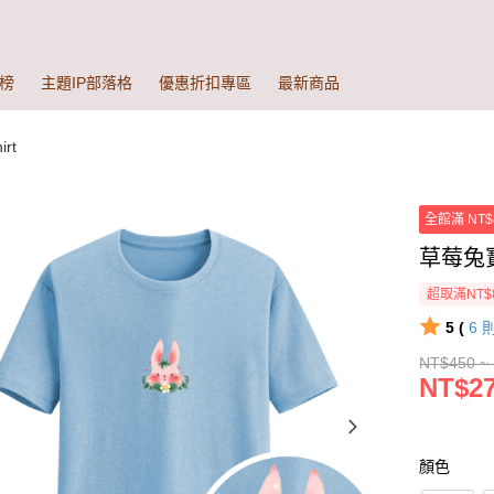
榜
主題IP部落格
優惠折扣專區
最新商品
rt
全館滿 NT$
草莓兔寶
超取滿NT$
5 (
6
NT$450 ~
NT$27
顏色