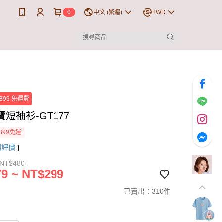
0
中文 (繁體)
TWD
899 免運費
短袖衫-GT177
899免運
則評價
)
 NT$480
9 ~ NT$299
已賣出：310件