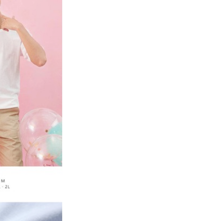
個人資料處理事宜，請瀏覽以下網址：
ee.tw/terms/#terms3
年的使用者請事先徵得法定代理人或監護人之同意方可使用
E先享後付」，若未經同意申辦者引起之損失，本公司不負相關責
AFTEE先享後付」時，將依據個別帳號之用戶狀況，依本公司
核予不同之上限額度；若仍有額度不足之情形，本公司將視審查
用戶進行身份認證。
一人註冊多個帳號或使用他人資訊註冊。若發現惡意使用之情
科技股份有限公司將有權停止該用戶之使用額度並採取法律行