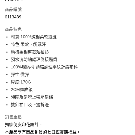
信用卡一次付款
商品編號
信用卡分期付款
6113439
3 期 0 利率 每期
NT$93
21家銀行
商品特色
6 期 0 利率 每期
NT$46
21家銀行
合作金庫商業銀行
第一商業銀行
材質:100%純棉柔軟纖維
華南商業銀行
彰化商業銀行
12 期 0 利率 每期
NT$23
21家銀行
合作金庫商業銀行
第一商業銀行
特色:柔軟、觸感好
上海商業儲蓄銀行
台北富邦商業銀行
華南商業銀行
彰化商業銀行
合作金庫商業銀行
第一商業銀行
超商取貨付款
國泰世華商業銀行
兆豐國際商業銀行
精梳柔棉剪裁短袖衫
上海商業儲蓄銀行
台北富邦商業銀行
華南商業銀行
彰化商業銀行
臺灣中小企業銀行
台中商業銀行
預水洗防縮處理側接縫筒
國泰世華商業銀行
兆豐國際商業銀行
LINE Pay
上海商業儲蓄銀行
台北富邦商業銀行
匯豐（台灣）商業銀行
華泰商業銀行
臺灣中小企業銀行
台中商業銀行
100%環紡棉,預縮處理平紋針織布料
國泰世華商業銀行
兆豐國際商業銀行
聯邦商業銀行
遠東國際商業銀行
匯豐（台灣）商業銀行
華泰商業銀行
Apple Pay
彈性:微彈
臺灣中小企業銀行
台中商業銀行
元大商業銀行
永豐商業銀行
聯邦商業銀行
遠東國際商業銀行
匯豐（台灣）商業銀行
華泰商業銀行
厚度:170G
玉山商業銀行
星展（台灣）商業銀行
街口支付
元大商業銀行
永豐商業銀行
聯邦商業銀行
遠東國際商業銀行
2CM羅紋領
台新國際商業銀行
中國信託商業銀行
玉山商業銀行
星展（台灣）商業銀行
元大商業銀行
永豐商業銀行
台灣樂天信用卡公司
悠遊付
領圈及肩膀上帶壓肩條
台新國際商業銀行
中國信託商業銀行
玉山商業銀行
星展（台灣）商業銀行
雙針袖口及下擺折邊
台灣樂天信用卡公司
台新國際商業銀行
中國信託商業銀行
Google Pay
台灣樂天信用卡公司
銷售重點
全盈+PAY
獨家俏皮印花設計。
大哥付你分期
本產品享有商品到貨的七日鑑賞期權益。