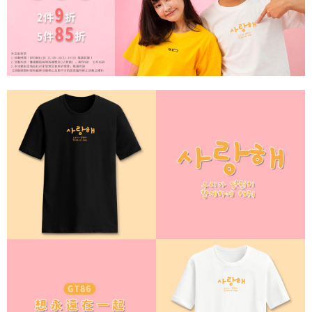
【注意事項】
１．透過由恩沛科技股份有限公司提供之「AFTEE先享後付」服務完成之交
每筆NT$65，滿NT$899(含以上)免運費
易，需依本服務之必要範圍內提供個人資料，並將交易相關給付款項請求債
權轉讓予恩沛科技股份有限公司。
２．關於個人資料處理事宜，請瀏覽以下網址：
https://aftee.tw/terms/#terms3
３．未成年的使用者請事先徵得法定代理人或監護人之同意方可使用
「AFTEE先享後付」，若未經同意申辦者引起之損失，本公司不負相關責
任。
４．使用「AFTEE先享後付」時，將依據個別帳號之用戶狀況，依本公司即
時審查核予不同之上限額度；若仍有額度不足之情形，本公司將視審查結果
請求用戶進行身份認證。
５．嚴禁一人註冊多個帳號或使用他人資訊註冊。若發現惡意使用之情形，
恩沛科技股份有限公司將有權停止該用戶之使用額度並採取法律行動。