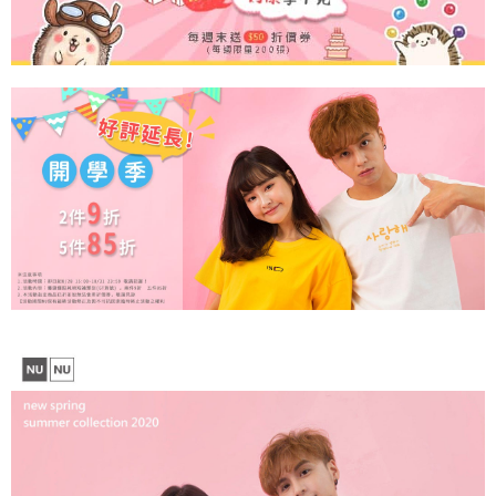
【注意事項】
１．透過由恩沛科技股份有限公司提供之「AFTEE先享後付」服務完成之交
每筆NT$65，滿NT$899(含以上)免運費
易，需依本服務之必要範圍內提供個人資料，並將交易相關給付款項請求債
權轉讓予恩沛科技股份有限公司。
２．關於個人資料處理事宜，請瀏覽以下網址：
https://aftee.tw/terms/#terms3
３．未成年的使用者請事先徵得法定代理人或監護人之同意方可使用
「AFTEE先享後付」，若未經同意申辦者引起之損失，本公司不負相關責
任。
４．使用「AFTEE先享後付」時，將依據個別帳號之用戶狀況，依本公司即
時審查核予不同之上限額度；若仍有額度不足之情形，本公司將視審查結果
請求用戶進行身份認證。
５．嚴禁一人註冊多個帳號或使用他人資訊註冊。若發現惡意使用之情形，
恩沛科技股份有限公司將有權停止該用戶之使用額度並採取法律行動。