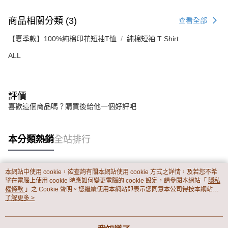
商品相關分類 (3)
查看全部
【夏季款】100%純棉印花短袖T恤
純棉短袖 T Shirt
ALL
評價
喜歡這個商品嗎？購買後給他一個好評吧
本分類熱銷
全站排行
本網站中使用 cookie，欲查詢有關本網站使用 cookie 方式之詳情，及若您不希
熱門標籤
望在電腦上使用 cookie 時應如何變更電腦的 cookie 設定，請參閱本網站「
隱私
權條款
」之 Cookie 聲明。您繼續使用本網站即表示您同意本公司得按本網站使
用條款之 Cookie 聲明使用 cookie。
了解更多 >