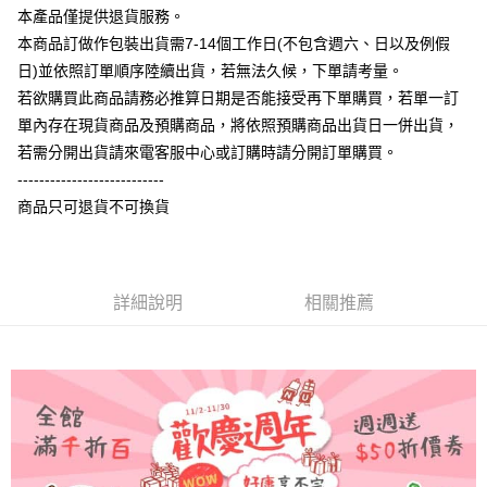
相關說明
本產品僅提供退貨服務。
【大哥付你分期使用說明】
本商品訂做作包裝出貨需7-14個工作日(不包含週六、日以及例假
AFTEE先享後付
1.本服務由台灣大哥大提供，台灣大哥大用戶可立即使用無須另外申請。
日)並依照訂單順序陸續出貨，若無法久候，下單請考量。
2.付款方式選擇「大哥付你分期」，訂單成立後會自動跳轉到大哥付的交易
相關說明
流程，驗證手機門號後，選擇欲分期的期數、繳款截止日，確認付款後即完
若欲購買此商品請務必推算日期是否能接受再下單購買，若單一訂
【關於「AFTEE先享後付」】
成交易。
ATM付款
AFTEE先享後付是「在收到商品之後才付款」的支付方式。 讓您購物簡單
單內存在現貨商品及預購商品，將依照預購商品出貨日一併出貨，
3.實際核准額度、可分期數及費用金額請依後續交易確認頁面所載為準。
便利好安心！
4.訂單成立30分鐘內，如未前往確認交易或遇審核未通過，訂單將自動取
若需分開出貨請來電客服中心或訂購時請分開訂單購買。
１．簡單：不需註冊會員、不需綁卡、不需儲值。
運送方式
消。如遇「轉專審核」未通過狀況，表示未達大哥付你分期系統評分，恕無
２．便利：只要手機號碼，簡訊認證，即可結帳。
---------------------------
法說明評估內容。
３．安心：先確認商品／服務後，再付款。
全家付款取貨
商品只可退貨不可換貨
【繳款方式說明】
1.分期款項不併入電信帳單，「大哥付你分期」於每月結算日後寄送繳費提
每筆NT$65，滿NT$899(含以上)免運費
【「AFTEE先享後付」結帳流程】
醒簡訊。
１．於結帳方式選擇「AFTEE先享後付」後，將跳轉至「AFTEE先享後付」
2.透過簡訊連結打開帳單後，可選擇「超商條碼／台灣大直營門市／銀行轉
付款後全家取貨
結帳頁面，進行簡訊認證並確認金額後，即可完成結帳。
帳／街口支付／iPASS MONEY」等通路繳費。
２．訂單成立數日內，您將收到繳費通知簡訊。
詳細說明
相關推薦
每筆NT$60，滿NT$899(含以上)免運費
３．收到繳費通知簡訊後14天內，點擊此簡訊中的連結，可透過四大超商／
【注意事項】
ATM／網路銀行／等多元方式進行付款，方視為交易完成。
7-11付款取貨
1.本服務係由「台灣大哥大股份有限公司」（以下簡稱本公司）所提供，讓
※ 請注意：結帳手續完成當下不需立刻繳費，但若您需要取消訂單，請聯絡
用戶於交易時，得透過本服務購買商品或服務，並由商店將買賣／分期付款
每筆NT$65，滿NT$899(含以上)免運費
購買商品的店家。未經商家同意取消之訂單仍視為有效，需透過AFTEE先享
買賣價金債權讓與本公司後，依約使用本公司帳單繳交帳款。
後付繳納相關費用。
2.基於同意付款使用「大哥付你分期」之契約關係目的，商店將以您的個人
付款後7-11取貨
※ 交易是否成功請以「AFTEE先享後付 」之結帳頁面顯示為準，若有關於
資料（包含姓名、電話或地址）提供予台灣大哥大進項蒐集、處理及利用，
是否繳費成功／繳費後需取消欲退款等相關疑問，請聯繫「AFTEE先享後付
每筆NT$60，滿NT$899(含以上)免運費
由本公司與您本人進行分期帳單所需資料之確認、核對及更正。
客戶支援中心」
https://netprotections.freshdesk.com/support/home
3.完整用戶服務條款，請詳閱以下連結：
https://oppay.tw/userRule
宅配