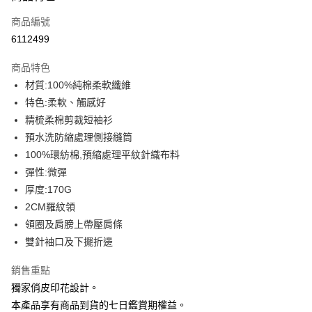
信用卡一次付款
商品編號
信用卡分期付款
6112499
3 期 0 利率 每期
NT$93
21家銀行
商品特色
6 期 0 利率 每期
NT$46
21家銀行
合作金庫商業銀行
第一商業銀行
材質:100%純棉柔軟纖維
華南商業銀行
彰化商業銀行
12 期 0 利率 每期
NT$23
21家銀行
合作金庫商業銀行
第一商業銀行
特色:柔軟、觸感好
上海商業儲蓄銀行
台北富邦商業銀行
華南商業銀行
彰化商業銀行
合作金庫商業銀行
第一商業銀行
超商取貨付款
國泰世華商業銀行
兆豐國際商業銀行
精梳柔棉剪裁短袖衫
上海商業儲蓄銀行
台北富邦商業銀行
華南商業銀行
彰化商業銀行
臺灣中小企業銀行
台中商業銀行
預水洗防縮處理側接縫筒
國泰世華商業銀行
兆豐國際商業銀行
LINE Pay
上海商業儲蓄銀行
台北富邦商業銀行
匯豐（台灣）商業銀行
華泰商業銀行
臺灣中小企業銀行
台中商業銀行
100%環紡棉,預縮處理平紋針織布料
國泰世華商業銀行
兆豐國際商業銀行
聯邦商業銀行
遠東國際商業銀行
匯豐（台灣）商業銀行
華泰商業銀行
Apple Pay
彈性:微彈
臺灣中小企業銀行
台中商業銀行
元大商業銀行
永豐商業銀行
聯邦商業銀行
遠東國際商業銀行
匯豐（台灣）商業銀行
華泰商業銀行
厚度:170G
玉山商業銀行
星展（台灣）商業銀行
街口支付
元大商業銀行
永豐商業銀行
聯邦商業銀行
遠東國際商業銀行
2CM羅紋領
台新國際商業銀行
中國信託商業銀行
玉山商業銀行
星展（台灣）商業銀行
元大商業銀行
永豐商業銀行
台灣樂天信用卡公司
悠遊付
領圈及肩膀上帶壓肩條
台新國際商業銀行
中國信託商業銀行
玉山商業銀行
星展（台灣）商業銀行
雙針袖口及下擺折邊
台灣樂天信用卡公司
台新國際商業銀行
中國信託商業銀行
Google Pay
台灣樂天信用卡公司
銷售重點
全盈+PAY
獨家俏皮印花設計。
大哥付你分期
本產品享有商品到貨的七日鑑賞期權益。