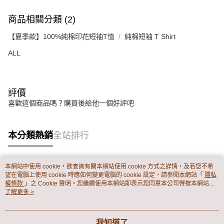
商品相關分類 (2)
【夏季款】100%純棉印花短袖T恤
純棉短袖 T Shirt
ALL
評價
喜歡這個商品嗎？購買後給他一個好評吧
本分類熱銷
全站排行
本網站中使用 cookie，欲查詢有關本網站使用 cookie 方式之詳情，及若您不希
熱門標籤
望在電腦上使用 cookie 時應如何變更電腦的 cookie 設定，請參閱本網站「
隱私
權條款
」之 Cookie 聲明。您繼續使用本網站即表示您同意本公司得按本網站使
用條款之 Cookie 聲明使用 cookie。
了解更多 >
我知道了