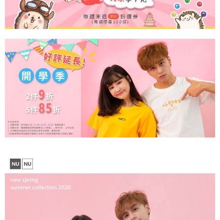
【注意事項】
１．透過由恩沛科技股份有限公司提供之「AFTEE先享後付」服務完成之交
每筆NT$65，滿NT$899(含以上)免運費
易，需依本服務之必要範圍內提供個人資料，並將交易相關給付款項請求債
權轉讓予恩沛科技股份有限公司。
２．關於個人資料處理事宜，請瀏覽以下網址：
https://aftee.tw/terms/#terms3
３．未成年的使用者請事先徵得法定代理人或監護人之同意方可使用
「AFTEE先享後付」，若未經同意申辦者引起之損失，本公司不負相關責
任。
４．使用「AFTEE先享後付」時，將依據個別帳號之用戶狀況，依本公司即
時審查核予不同之上限額度；若仍有額度不足之情形，本公司將視審查結果
請求用戶進行身份認證。
５．嚴禁一人註冊多個帳號或使用他人資訊註冊。若發現惡意使用之情形，
恩沛科技股份有限公司將有權停止該用戶之使用額度並採取法律行動。