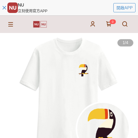
NU
開啟APP
立刻使用官方APP
0
1
/
4