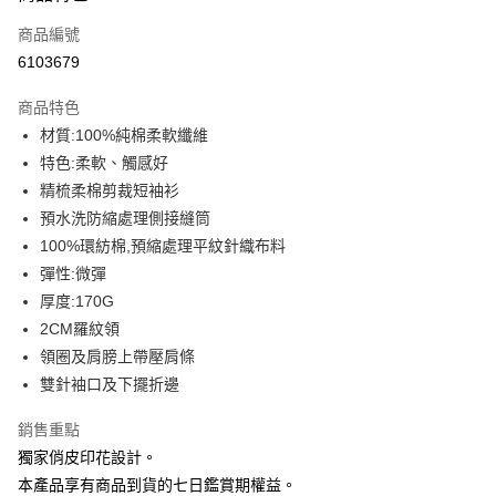
信用卡一次付款
商品編號
信用卡分期付款
6103679
3 期 0 利率 每期
NT$93
21家銀行
商品特色
6 期 0 利率 每期
NT$46
21家銀行
合作金庫商業銀行
第一商業銀行
材質:100%純棉柔軟纖維
華南商業銀行
彰化商業銀行
12 期 0 利率 每期
NT$23
21家銀行
合作金庫商業銀行
第一商業銀行
特色:柔軟、觸感好
上海商業儲蓄銀行
台北富邦商業銀行
華南商業銀行
彰化商業銀行
合作金庫商業銀行
第一商業銀行
超商取貨付款
國泰世華商業銀行
兆豐國際商業銀行
精梳柔棉剪裁短袖衫
上海商業儲蓄銀行
台北富邦商業銀行
華南商業銀行
彰化商業銀行
臺灣中小企業銀行
台中商業銀行
預水洗防縮處理側接縫筒
國泰世華商業銀行
兆豐國際商業銀行
LINE Pay
上海商業儲蓄銀行
台北富邦商業銀行
匯豐（台灣）商業銀行
華泰商業銀行
臺灣中小企業銀行
台中商業銀行
100%環紡棉,預縮處理平紋針織布料
國泰世華商業銀行
兆豐國際商業銀行
聯邦商業銀行
遠東國際商業銀行
匯豐（台灣）商業銀行
華泰商業銀行
Apple Pay
彈性:微彈
臺灣中小企業銀行
台中商業銀行
元大商業銀行
永豐商業銀行
聯邦商業銀行
遠東國際商業銀行
匯豐（台灣）商業銀行
華泰商業銀行
厚度:170G
玉山商業銀行
星展（台灣）商業銀行
街口支付
元大商業銀行
永豐商業銀行
聯邦商業銀行
遠東國際商業銀行
2CM羅紋領
台新國際商業銀行
中國信託商業銀行
玉山商業銀行
星展（台灣）商業銀行
元大商業銀行
永豐商業銀行
台灣樂天信用卡公司
悠遊付
領圈及肩膀上帶壓肩條
台新國際商業銀行
中國信託商業銀行
玉山商業銀行
星展（台灣）商業銀行
雙針袖口及下擺折邊
台灣樂天信用卡公司
台新國際商業銀行
中國信託商業銀行
Google Pay
台灣樂天信用卡公司
銷售重點
全盈+PAY
獨家俏皮印花設計。
大哥付你分期
本產品享有商品到貨的七日鑑賞期權益。