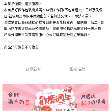
相關說明
本產品僅提供退貨服務。
【大哥付你分期使用說明】
本商品訂做作包裝出貨需7-14個工作日(不包含週六、日以及例假
AFTEE先享後付
1.本服務由台灣大哥大提供，台灣大哥大用戶可立即使用無須另外申請。
日)並依照訂單順序陸續出貨，若無法久候，下單請考量。
2.付款方式選擇「大哥付你分期」，訂單成立後會自動跳轉到大哥付的交易
相關說明
流程，驗證手機門號後，選擇欲分期的期數、繳款截止日，確認付款後即完
若欲購買此商品請務必推算日期是否能接受再下單購買，若單一訂
【關於「AFTEE先享後付」】
成交易。
ATM付款
AFTEE先享後付是「在收到商品之後才付款」的支付方式。 讓您購物簡單
單內存在現貨商品及預購商品，將依照預購商品出貨日一併出貨，
3.實際核准額度、可分期數及費用金額請依後續交易確認頁面所載為準。
便利好安心！
4.訂單成立30分鐘內，如未前往確認交易或遇審核未通過，訂單將自動取
若需分開出貨請來電客服中心或訂購時請分開訂單購買。
１．簡單：不需註冊會員、不需綁卡、不需儲值。
運送方式
消。如遇「轉專審核」未通過狀況，表示未達大哥付你分期系統評分，恕無
２．便利：只要手機號碼，簡訊認證，即可結帳。
---------------------------
法說明評估內容。
３．安心：先確認商品／服務後，再付款。
全家付款取貨
商品只可退貨不可換貨
【繳款方式說明】
1.分期款項不併入電信帳單，「大哥付你分期」於每月結算日後寄送繳費提
每筆NT$65，滿NT$899(含以上)免運費
【「AFTEE先享後付」結帳流程】
醒簡訊。
１．於結帳方式選擇「AFTEE先享後付」後，將跳轉至「AFTEE先享後付」
2.透過簡訊連結打開帳單後，可選擇「超商條碼／台灣大直營門市／銀行轉
付款後全家取貨
結帳頁面，進行簡訊認證並確認金額後，即可完成結帳。
帳／街口支付／iPASS MONEY」等通路繳費。
２．訂單成立數日內，您將收到繳費通知簡訊。
詳細說明
相關推薦
每筆NT$60，滿NT$899(含以上)免運費
３．收到繳費通知簡訊後14天內，點擊此簡訊中的連結，可透過四大超商／
【注意事項】
ATM／網路銀行／等多元方式進行付款，方視為交易完成。
7-11付款取貨
1.本服務係由「台灣大哥大股份有限公司」（以下簡稱本公司）所提供，讓
※ 請注意：結帳手續完成當下不需立刻繳費，但若您需要取消訂單，請聯絡
用戶於交易時，得透過本服務購買商品或服務，並由商店將買賣／分期付款
每筆NT$65，滿NT$899(含以上)免運費
購買商品的店家。未經商家同意取消之訂單仍視為有效，需透過AFTEE先享
買賣價金債權讓與本公司後，依約使用本公司帳單繳交帳款。
後付繳納相關費用。
2.基於同意付款使用「大哥付你分期」之契約關係目的，商店將以您的個人
付款後7-11取貨
※ 交易是否成功請以「AFTEE先享後付 」之結帳頁面顯示為準，若有關於
資料（包含姓名、電話或地址）提供予台灣大哥大進項蒐集、處理及利用，
是否繳費成功／繳費後需取消欲退款等相關疑問，請聯繫「AFTEE先享後付
每筆NT$60，滿NT$899(含以上)免運費
由本公司與您本人進行分期帳單所需資料之確認、核對及更正。
客戶支援中心」
https://netprotections.freshdesk.com/support/home
3.完整用戶服務條款，請詳閱以下連結：
https://oppay.tw/userRule
宅配