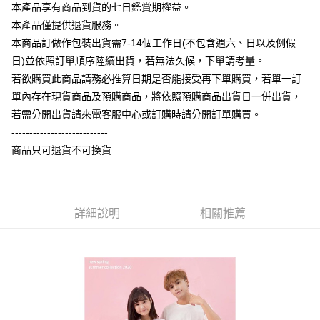
大哥付你分期
本產品享有商品到貨的七日鑑賞期權益。
相關說明
本產品僅提供退貨服務。
【大哥付你分期使用說明】
本商品訂做作包裝出貨需7-14個工作日(不包含週六、日以及例假
AFTEE先享後付
1.本服務由台灣大哥大提供，台灣大哥大用戶可立即使用無須另外申請。
日)並依照訂單順序陸續出貨，若無法久候，下單請考量。
2.付款方式選擇「大哥付你分期」，訂單成立後會自動跳轉到大哥付的交易
相關說明
流程，驗證手機門號後，選擇欲分期的期數、繳款截止日，確認付款後即完
若欲購買此商品請務必推算日期是否能接受再下單購買，若單一訂
【關於「AFTEE先享後付」】
成交易。
ATM付款
AFTEE先享後付是「在收到商品之後才付款」的支付方式。 讓您購物簡單
單內存在現貨商品及預購商品，將依照預購商品出貨日一併出貨，
3.實際核准額度、可分期數及費用金額請依後續交易確認頁面所載為準。
便利好安心！
4.訂單成立30分鐘內，如未前往確認交易或遇審核未通過，訂單將自動取
若需分開出貨請來電客服中心或訂購時請分開訂單購買。
１．簡單：不需註冊會員、不需綁卡、不需儲值。
運送方式
消。如遇「轉專審核」未通過狀況，表示未達大哥付你分期系統評分，恕無
２．便利：只要手機號碼，簡訊認證，即可結帳。
---------------------------
法說明評估內容。
３．安心：先確認商品／服務後，再付款。
全家付款取貨
商品只可退貨不可換貨
【繳款方式說明】
1.分期款項不併入電信帳單，「大哥付你分期」於每月結算日後寄送繳費提
每筆NT$65，滿NT$899(含以上)免運費
【「AFTEE先享後付」結帳流程】
醒簡訊。
１．於結帳方式選擇「AFTEE先享後付」後，將跳轉至「AFTEE先享後付」
2.透過簡訊連結打開帳單後，可選擇「超商條碼／台灣大直營門市／銀行轉
付款後全家取貨
結帳頁面，進行簡訊認證並確認金額後，即可完成結帳。
帳／街口支付／iPASS MONEY」等通路繳費。
２．訂單成立數日內，您將收到繳費通知簡訊。
詳細說明
相關推薦
每筆NT$60，滿NT$899(含以上)免運費
３．收到繳費通知簡訊後14天內，點擊此簡訊中的連結，可透過四大超商／
【注意事項】
ATM／網路銀行／等多元方式進行付款，方視為交易完成。
7-11付款取貨
1.本服務係由「台灣大哥大股份有限公司」（以下簡稱本公司）所提供，讓
※ 請注意：結帳手續完成當下不需立刻繳費，但若您需要取消訂單，請聯絡
用戶於交易時，得透過本服務購買商品或服務，並由商店將買賣／分期付款
每筆NT$65，滿NT$899(含以上)免運費
購買商品的店家。未經商家同意取消之訂單仍視為有效，需透過AFTEE先享
買賣價金債權讓與本公司後，依約使用本公司帳單繳交帳款。
後付繳納相關費用。
2.基於同意付款使用「大哥付你分期」之契約關係目的，商店將以您的個人
付款後7-11取貨
※ 交易是否成功請以「AFTEE先享後付 」之結帳頁面顯示為準，若有關於
資料（包含姓名、電話或地址）提供予台灣大哥大進項蒐集、處理及利用，
是否繳費成功／繳費後需取消欲退款等相關疑問，請聯繫「AFTEE先享後付
每筆NT$60，滿NT$899(含以上)免運費
由本公司與您本人進行分期帳單所需資料之確認、核對及更正。
客戶支援中心」
https://netprotections.freshdesk.com/support/home
3.完整用戶服務條款，請詳閱以下連結：
https://oppay.tw/userRule