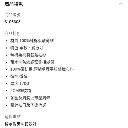
商品特色
信用卡一次付款
商品編號
信用卡分期付款
6103608
3 期 0 利率 每期
NT$93
21家銀行
商品特色
6 期 0 利率 每期
NT$46
21家銀行
合作金庫商業銀行
第一商業銀行
材質:100%純棉柔軟纖維
華南商業銀行
彰化商業銀行
12 期 0 利率 每期
NT$23
21家銀行
合作金庫商業銀行
第一商業銀行
特色:柔軟、觸感好
上海商業儲蓄銀行
台北富邦商業銀行
華南商業銀行
彰化商業銀行
合作金庫商業銀行
第一商業銀行
超商取貨付款
國泰世華商業銀行
兆豐國際商業銀行
精梳柔棉剪裁短袖衫
上海商業儲蓄銀行
台北富邦商業銀行
華南商業銀行
彰化商業銀行
臺灣中小企業銀行
台中商業銀行
預水洗防縮處理側接縫筒
國泰世華商業銀行
兆豐國際商業銀行
LINE Pay
上海商業儲蓄銀行
台北富邦商業銀行
匯豐（台灣）商業銀行
華泰商業銀行
臺灣中小企業銀行
台中商業銀行
100%環紡棉,預縮處理平紋針織布料
國泰世華商業銀行
兆豐國際商業銀行
聯邦商業銀行
遠東國際商業銀行
匯豐（台灣）商業銀行
華泰商業銀行
Apple Pay
彈性:微彈
臺灣中小企業銀行
台中商業銀行
元大商業銀行
永豐商業銀行
聯邦商業銀行
遠東國際商業銀行
匯豐（台灣）商業銀行
華泰商業銀行
厚度:170G
玉山商業銀行
星展（台灣）商業銀行
街口支付
元大商業銀行
永豐商業銀行
聯邦商業銀行
遠東國際商業銀行
2CM羅紋領
台新國際商業銀行
中國信託商業銀行
玉山商業銀行
星展（台灣）商業銀行
元大商業銀行
永豐商業銀行
台灣樂天信用卡公司
悠遊付
領圈及肩膀上帶壓肩條
台新國際商業銀行
中國信託商業銀行
玉山商業銀行
星展（台灣）商業銀行
雙針袖口及下擺折邊
台灣樂天信用卡公司
台新國際商業銀行
中國信託商業銀行
Google Pay
台灣樂天信用卡公司
銷售重點
全盈+PAY
獨家俏皮印花設計。