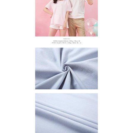
宅配
【注意事項】
１．透過由恩沛科技股份有限公司提供之「AFTEE先享後付」服務完成之交
每筆NT$65，滿NT$899(含以上)免運費
易，需依本服務之必要範圍內提供個人資料，並將交易相關給付款項請求債
權轉讓予恩沛科技股份有限公司。
２．關於個人資料處理事宜，請瀏覽以下網址：
https://aftee.tw/terms/#terms3
３．未成年的使用者請事先徵得法定代理人或監護人之同意方可使用
「AFTEE先享後付」，若未經同意申辦者引起之損失，本公司不負相關責
任。
４．使用「AFTEE先享後付」時，將依據個別帳號之用戶狀況，依本公司即
時審查核予不同之上限額度；若仍有額度不足之情形，本公司將視審查結果
請求用戶進行身份認證。
５．嚴禁一人註冊多個帳號或使用他人資訊註冊。若發現惡意使用之情形，
恩沛科技股份有限公司將有權停止該用戶之使用額度並採取法律行動。