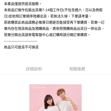
相關說明
本產品僅提供退貨服務。
【大哥付你分期使用說明】
本商品訂做作包裝出貨需7-14個工作日(不包含週六、日以及例假
AFTEE先享後付
1.本服務由台灣大哥大提供，台灣大哥大用戶可立即使用無須另外申請。
日)並依照訂單順序陸續出貨，若無法久候，下單請考量。
2.付款方式選擇「大哥付你分期」，訂單成立後會自動跳轉到大哥付的交易
相關說明
流程，驗證手機門號後，選擇欲分期的期數、繳款截止日，確認付款後即完
若欲購買此商品請務必推算日期是否能接受再下單購買，若單一訂
【關於「AFTEE先享後付」】
成交易。
ATM付款
AFTEE先享後付是「在收到商品之後才付款」的支付方式。 讓您購物簡單
單內存在現貨商品及預購商品，將依照預購商品出貨日一併出貨，
3.實際核准額度、可分期數及費用金額請依後續交易確認頁面所載為準。
便利好安心！
4.訂單成立30分鐘內，如未前往確認交易或遇審核未通過，訂單將自動取
若需分開出貨請來電客服中心或訂購時請分開訂單購買。
１．簡單：不需註冊會員、不需綁卡、不需儲值。
運送方式
消。如遇「轉專審核」未通過狀況，表示未達大哥付你分期系統評分，恕無
２．便利：只要手機號碼，簡訊認證，即可結帳。
---------------------------
法說明評估內容。
３．安心：先確認商品／服務後，再付款。
全家付款取貨
商品只可退貨不可換貨
【繳款方式說明】
1.分期款項不併入電信帳單，「大哥付你分期」於每月結算日後寄送繳費提
每筆NT$65，滿NT$899(含以上)免運費
【「AFTEE先享後付」結帳流程】
醒簡訊。
１．於結帳方式選擇「AFTEE先享後付」後，將跳轉至「AFTEE先享後付」
2.透過簡訊連結打開帳單後，可選擇「超商條碼／台灣大直營門市／銀行轉
付款後全家取貨
結帳頁面，進行簡訊認證並確認金額後，即可完成結帳。
帳／街口支付／iPASS MONEY」等通路繳費。
２．訂單成立數日內，您將收到繳費通知簡訊。
詳細說明
相關推薦
每筆NT$60，滿NT$899(含以上)免運費
３．收到繳費通知簡訊後14天內，點擊此簡訊中的連結，可透過四大超商／
【注意事項】
ATM／網路銀行／等多元方式進行付款，方視為交易完成。
7-11付款取貨
1.本服務係由「台灣大哥大股份有限公司」（以下簡稱本公司）所提供，讓
※ 請注意：結帳手續完成當下不需立刻繳費，但若您需要取消訂單，請聯絡
用戶於交易時，得透過本服務購買商品或服務，並由商店將買賣／分期付款
每筆NT$65，滿NT$899(含以上)免運費
購買商品的店家。未經商家同意取消之訂單仍視為有效，需透過AFTEE先享
買賣價金債權讓與本公司後，依約使用本公司帳單繳交帳款。
後付繳納相關費用。
2.基於同意付款使用「大哥付你分期」之契約關係目的，商店將以您的個人
付款後7-11取貨
※ 交易是否成功請以「AFTEE先享後付 」之結帳頁面顯示為準，若有關於
資料（包含姓名、電話或地址）提供予台灣大哥大進項蒐集、處理及利用，
是否繳費成功／繳費後需取消欲退款等相關疑問，請聯繫「AFTEE先享後付
每筆NT$60，滿NT$899(含以上)免運費
由本公司與您本人進行分期帳單所需資料之確認、核對及更正。
客戶支援中心」
https://netprotections.freshdesk.com/support/home
3.完整用戶服務條款，請詳閱以下連結：
https://oppay.tw/userRule
宅配