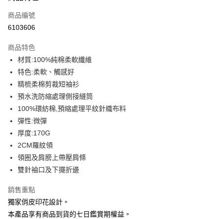
信用卡一次付款
商品編號
信用卡分期付款
6103606
3 期 0 利率 每期
NT$93
21家銀行
商品特色
6 期 0 利率 每期
NT$46
21家銀行
合作金庫商業銀行
第一商業銀行
材質:100%純棉柔軟纖維
華南商業銀行
彰化商業銀行
12 期 0 利率 每期
NT$23
21家銀行
合作金庫商業銀行
第一商業銀行
特色:柔軟、觸感好
上海商業儲蓄銀行
台北富邦商業銀行
華南商業銀行
彰化商業銀行
合作金庫商業銀行
第一商業銀行
超商取貨付款
國泰世華商業銀行
兆豐國際商業銀行
精梳柔棉剪裁短袖衫
上海商業儲蓄銀行
台北富邦商業銀行
華南商業銀行
彰化商業銀行
臺灣中小企業銀行
台中商業銀行
預水洗防縮處理側接縫筒
國泰世華商業銀行
兆豐國際商業銀行
LINE Pay
上海商業儲蓄銀行
台北富邦商業銀行
匯豐（台灣）商業銀行
華泰商業銀行
臺灣中小企業銀行
台中商業銀行
100%環紡棉,預縮處理平紋針織布料
國泰世華商業銀行
兆豐國際商業銀行
聯邦商業銀行
遠東國際商業銀行
匯豐（台灣）商業銀行
華泰商業銀行
Apple Pay
彈性:微彈
臺灣中小企業銀行
台中商業銀行
元大商業銀行
永豐商業銀行
聯邦商業銀行
遠東國際商業銀行
匯豐（台灣）商業銀行
華泰商業銀行
厚度:170G
玉山商業銀行
星展（台灣）商業銀行
街口支付
元大商業銀行
永豐商業銀行
聯邦商業銀行
遠東國際商業銀行
2CM羅紋領
台新國際商業銀行
中國信託商業銀行
玉山商業銀行
星展（台灣）商業銀行
元大商業銀行
永豐商業銀行
台灣樂天信用卡公司
悠遊付
領圈及肩膀上帶壓肩條
台新國際商業銀行
中國信託商業銀行
玉山商業銀行
星展（台灣）商業銀行
雙針袖口及下擺折邊
台灣樂天信用卡公司
台新國際商業銀行
中國信託商業銀行
Google Pay
台灣樂天信用卡公司
銷售重點
全盈+PAY
獨家俏皮印花設計。
大哥付你分期
本產品享有商品到貨的七日鑑賞期權益。