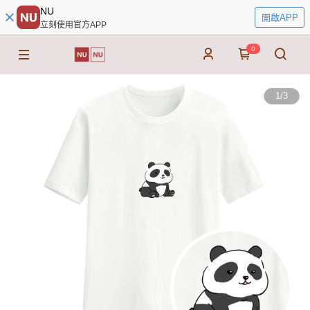
NU
開啟APP
立刻使用官方APP
0
1
/
3