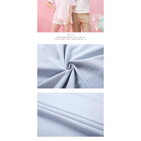
【注意事項】
１．透過由恩沛科技股份有限公司提供之「AFTEE先享後付」服務完成之交
每筆NT$65，滿NT$899(含以上)免運費
易，需依本服務之必要範圍內提供個人資料，並將交易相關給付款項請求債
權轉讓予恩沛科技股份有限公司。
２．關於個人資料處理事宜，請瀏覽以下網址：
https://aftee.tw/terms/#terms3
３．未成年的使用者請事先徵得法定代理人或監護人之同意方可使用
「AFTEE先享後付」，若未經同意申辦者引起之損失，本公司不負相關責
任。
４．使用「AFTEE先享後付」時，將依據個別帳號之用戶狀況，依本公司即
時審查核予不同之上限額度；若仍有額度不足之情形，本公司將視審查結果
請求用戶進行身份認證。
５．嚴禁一人註冊多個帳號或使用他人資訊註冊。若發現惡意使用之情形，
恩沛科技股份有限公司將有權停止該用戶之使用額度並採取法律行動。