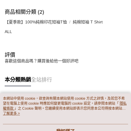
商品相關分類 (2)
【夏季款】100%純棉印花短袖T恤
純棉短袖 T Shirt
ALL
評價
喜歡這個商品嗎？購買後給他一個好評吧
本分類熱銷
全站排行
本網站中使用 cookie，欲查詢有關本網站使用 cookie 方式之詳情，及若您不希
熱門標籤
望在電腦上使用 cookie 時應如何變更電腦的 cookie 設定，請參閱本網站「
隱私
權條款
」之 Cookie 聲明。您繼續使用本網站即表示您同意本公司得按本網站使
用條款之 Cookie 聲明使用 cookie。
了解更多 >