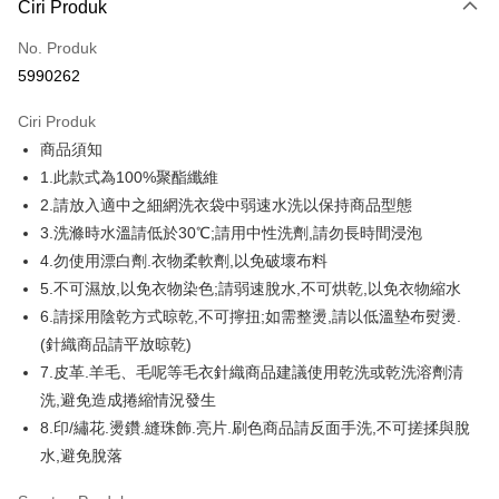
Ciri Produk
Kad Kredit (Bayaran Penuh)
No. Produk
Ansuran Kad Kredit
5990262
3 ansuran pada kadar faedah 0,
NT$159
setiap ansuran
Ciri Produk
21 Bank
6 ansuran pada kadar faedah 0,
NT$79
setiap
Taiwan Cooperative Bank
Bank Komersial Pertama
商品須知
Hua Nan Commercial
Chang Hwa Commercial
ansuran
21 Bank
Bank
Bank
1.此款式為100%聚酯纖維
12 ansuran pada kadar faedah 0,
NT$39
setiap ansuran
Taiwan Cooperative Bank
Bank Komersial Pertama
The Shanghai
Bank Komersial Taipei
2.請放入適中之細網洗衣袋中弱速水洗以保持商品型態
Hua Nan Commercial Bank
Chang Hwa Commercial Bank
21 Bank
Taiwan Cooperative Bank
Bank Komersial Pertama
Commercial & Savings
Fubon
Pengambilan di Kedai Serbaneka
3.洗滌時水溫請低於30℃;請用中性洗劑,請勿長時間浸泡
The Shanghai Commercial &
Bank Komersial Taipei Fubon
Hua Nan Commercial
Chang Hwa Commercial
Bank
Savings Bank
4.勿使用漂白劑.衣物柔軟劑,以免破壞布料
LINE Pay
Bank
Bank
Bank Cathay United
Mega International
Bank Cathay United
Mega International Commercial
5.不可濕放,以免衣物染色;請弱速脫水,不可烘乾,以免衣物縮水
The Shanghai
Bank Komersial Taipei
Commercial Bank
Bank
Apple Pay
Commercial & Savings
Fubon
6.請採用陰乾方式晾乾,不可擰扭;如需整燙,請以低溫墊布熨燙.
Taiwan Business Bank
Taichung Commercial
Taiwan Business Bank
Taichung Commercial Bank
Bank
Bank
(針織商品請平放晾乾)
JKOPAY
HSBC Bank (Taiwan) Limited
Hwatai Bank
Bank Cathay United
Mega International
HSBC Bank (Taiwan)
Hwatai Bank
7.皮革.羊毛、毛呢等毛衣針織商品建議使用乾洗或乾洗溶劑清
Union Bank of Taiwan
Far Eastern International Bank
Commercial Bank
Limited
Easy Wallet
洗,避免造成捲縮情況發生
Yuanta Commercial Bank
Bank SinoPac
Taiwan Business Bank
Taichung Commercial
Union Bank of Taiwan
Far Eastern International
Bank Komersial E.SUN
DBS Bank
8.印/繡花.燙鑽.縫珠飾.亮片.刷色商品請反面手洗,不可搓揉與脫
Bank
Google Pay
Bank
Bank Antarabangsa Taishin
Bank CTBC
水,避免脫落
HSBC Bank (Taiwan)
Hwatai Bank
Yuanta Commercial Bank
Bank SinoPac
Syarikat Kad Kredit Rakuten
Plus PAY
Limited
Bank Komersial E.SUN
DBS Bank
Taiwan