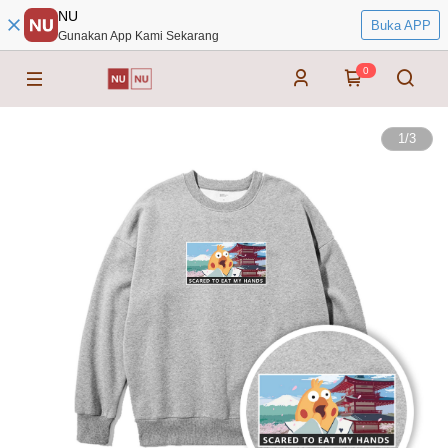
NU
Buka APP
Gunakan App Kami Sekarang
0
1
/
3