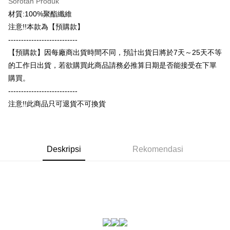
Sorotan Produk
Union Bank of Taiwan
Far Eastern International
Bank Antarabangsa
Bank CTBC
OP Pay Later
Bank
Taishin
材質:100%聚酯纖維
Deskripsi
Yuanta Commercial Bank
Bank SinoPac
Syarikat Kad Kredit
注意!!本款為【預購款】
[Terma Penggunaan untuk OP Pay Later]
Bank Komersial E.SUN
DBS Bank
Rakuten Taiwan
AFTEE
---------------------------
Bank Antarabangsa
Bank CTBC
Perkhidmatan ini disediakan oleh Taiwan Mobile dan tersedia untuk
Deskripsi
【預購款】因每廠商出貨時間不同，預計出貨日將於7天～25天不等
Taishin
pengguna Taiwan Mobile tanpa memerlukan permohonan tambahan.
Pertama, Mengenai Perkhidmatan AFTEE Beli Sekarang Bayar Kemudian
的工作日出貨，若欲購買此商品請務必推算日期是否能接受在下單
Syarikat Kad Kredit
Pemindahan ATM
1. Dengan memilih AFTEE sebagai kaedah pembayaran, mesej
Rakuten Taiwan
購買。
Jika anda memilih OP Pay Later sebagai kaedah pembayaran, sistem
pengesahan AFTEE akan muncul.
akan mengarahkan anda secara automatik ke proses transaksi OP Pay
---------------------------
2. Anda boleh meneruskan pembayaran selepas pengesahan SMS.
Pilihan Penghantaran
Later selepas pesanan dibuat. Anda perlu mengesahkan nombor telefon
3. Tiada bayaran diperlukan apabila pesanan disahkan. Produk akan
注意!!此商品只可退貨不可換貨
mudah alih anda, memilih bilangan ansuran, dan menetapkan tarikh
dihantar ke alamat yang ditetapkan.
全家付款取貨
akhir pembayaran. Transaksi akan dianggap selesai setelah pembayaran
4. Setelah pesanan disahkan, anda akan menerima SMS pembayaran
disahkan.
NT$65/pesanan | Penghantaran percuma untuk pesanan
manakala ahli aplikasi akan menerima pemberitahuan tolak aplikasi
NT$899 atau lebih
AFTEE.
Had kredit yang diluluskan, tempoh ansuran yang tersedia, dan yuran
5. Tiada bayaran diperlukan apabila anda menerima produk. Sila buat
Deskripsi
Rekomendasi
yang dikenakan adalah tertakluk kepada maklumat yang dinyatakan
pembayaran di empat kedai serbaneka utama, ATM atau perbankan
付款後全家取貨
pada halaman pengesahan transaksi seterusnya.
dalam talian dengan SMS pembayaran atau pemberitahuan tolak aplikasi
NT$60/pesanan | Penghantaran percuma untuk pesanan
AFTEE.
Jika transaksi tidak disahkan dalam masa 30 minit selepas pesanan
NT$899 atau lebih
dibuat, atau jika permohonan gagal dalam proses semakan, pesanan
Sila ambil perhatian bahawa tempoh pembayaran adalah 14 hari. Walau
akan dibatalkan secara automatik. Jika permohonan gagal pada
7-11付款取貨
bagaimanapun, bagi mereka yang telah memuat turun Aplikasi AFTEE
peringkat "semakan manual", ini bermakna kriteria pemarkahan sistem
dan mendaftar sebagai ahli AFTEE boleh menikmati tempoh pembayaran
NT$65/pesanan | Penghantaran percuma untuk pesanan
tidak dipenuhi; butiran penilaian khusus tidak akan didedahkan.
sehingga 45 hari.
NT$899 atau lebih