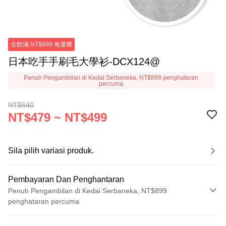
全館滿 NT$899 免運費
日本吃手手刷毛大學衫-DCX124@
Penuh Pengambilan di Kedai Serbaneka, NT$899 penghataran
percuma
NT$640
NT$479 ~ NT$499
Sila pilih variasi produk.
Pembayaran Dan Penghantaran
Penuh Pengambilan di Kedai Serbaneka, NT$899
penghataran percuma
Kaedah Pembayaran