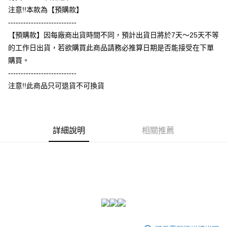
【大哥付你分期使用說明】
注意!!本款為【預購款】
AFTEE先享後付
1.本服務由台灣大哥大提供，台灣大哥大用戶可立即使用無須另外申請。
---------------------------
2.付款方式選擇「大哥付你分期」，訂單成立後會自動跳轉到大哥付的交易
相關說明
流程，驗證手機門號後，選擇欲分期的期數、繳款截止日，確認付款後即完
【預購款】因每廠商出貨時間不同，預計出貨日將於7天～25天不等
【關於「AFTEE先享後付」】
成交易。
ATM付款
AFTEE先享後付是「在收到商品之後才付款」的支付方式。 讓您購物簡單
的工作日出貨，若欲購買此商品請務必推算日期是否能接受在下單
3.實際核准額度、可分期數及費用金額請依後續交易確認頁面所載為準。
便利好安心！
4.訂單成立30分鐘內，如未前往確認交易或遇審核未通過，訂單將自動取
購買。
１．簡單：不需註冊會員、不需綁卡、不需儲值。
運送方式
消。如遇「轉專審核」未通過狀況，表示未達大哥付你分期系統評分，恕無
２．便利：只要手機號碼，簡訊認證，即可結帳。
---------------------------
法說明評估內容。
３．安心：先確認商品／服務後，再付款。
全家付款取貨
注意!!此商品只可退貨不可換貨
【繳款方式說明】
1.分期款項不併入電信帳單，「大哥付你分期」於每月結算日後寄送繳費提
每筆NT$65，滿NT$899(含以上)免運費
【「AFTEE先享後付」結帳流程】
醒簡訊。
１．於結帳方式選擇「AFTEE先享後付」後，將跳轉至「AFTEE先享後付」
2.透過簡訊連結打開帳單後，可選擇「超商條碼／台灣大直營門市／銀行轉
付款後全家取貨
結帳頁面，進行簡訊認證並確認金額後，即可完成結帳。
帳／街口支付／iPASS MONEY」等通路繳費。
２．訂單成立數日內，您將收到繳費通知簡訊。
詳細說明
相關推薦
每筆NT$60，滿NT$899(含以上)免運費
３．收到繳費通知簡訊後14天內，點擊此簡訊中的連結，可透過四大超商／
【注意事項】
ATM／網路銀行／等多元方式進行付款，方視為交易完成。
7-11付款取貨
1.本服務係由「台灣大哥大股份有限公司」（以下簡稱本公司）所提供，讓
※ 請注意：結帳手續完成當下不需立刻繳費，但若您需要取消訂單，請聯絡
用戶於交易時，得透過本服務購買商品或服務，並由商店將買賣／分期付款
每筆NT$65，滿NT$899(含以上)免運費
購買商品的店家。未經商家同意取消之訂單仍視為有效，需透過AFTEE先享
買賣價金債權讓與本公司後，依約使用本公司帳單繳交帳款。
後付繳納相關費用。
2.基於同意付款使用「大哥付你分期」之契約關係目的，商店將以您的個人
付款後7-11取貨
※ 交易是否成功請以「AFTEE先享後付 」之結帳頁面顯示為準，若有關於
資料（包含姓名、電話或地址）提供予台灣大哥大進項蒐集、處理及利用，
是否繳費成功／繳費後需取消欲退款等相關疑問，請聯繫「AFTEE先享後付
每筆NT$60，滿NT$899(含以上)免運費
由本公司與您本人進行分期帳單所需資料之確認、核對及更正。
客戶支援中心」
https://netprotections.freshdesk.com/support/home
3.完整用戶服務條款，請詳閱以下連結：
https://oppay.tw/userRule
宅配
【注意事項】