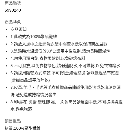
商品編號
信用卡分期付款
5990240
3 期 0 利率 每期
NT$199
21家銀行
商品特色
6 期 0 利率 每期
NT$99
21家銀行
合作金庫商業銀行
第一商業銀行
商品須知
華南商業銀行
彰化商業銀行
12 期 0 利率 每期
NT$49
21家銀行
合作金庫商業銀行
第一商業銀行
1.此款式為100%聚酯纖維
上海商業儲蓄銀行
台北富邦商業銀行
華南商業銀行
彰化商業銀行
合作金庫商業銀行
第一商業銀行
超商取貨付款
國泰世華商業銀行
兆豐國際商業銀行
2.請放入適中之細網洗衣袋中弱速水洗以保持商品型態
上海商業儲蓄銀行
台北富邦商業銀行
華南商業銀行
彰化商業銀行
臺灣中小企業銀行
台中商業銀行
3.洗滌時水溫請低於30℃;請用中性洗劑,請勿長時間浸泡
國泰世華商業銀行
兆豐國際商業銀行
LINE Pay
上海商業儲蓄銀行
台北富邦商業銀行
匯豐（台灣）商業銀行
華泰商業銀行
臺灣中小企業銀行
台中商業銀行
4.勿使用漂白劑.衣物柔軟劑,以免破壞布料
國泰世華商業銀行
兆豐國際商業銀行
聯邦商業銀行
遠東國際商業銀行
匯豐（台灣）商業銀行
華泰商業銀行
Apple Pay
5.不可濕放,以免衣物染色;請弱速脫水,不可烘乾,以免衣物縮水
臺灣中小企業銀行
台中商業銀行
元大商業銀行
永豐商業銀行
聯邦商業銀行
遠東國際商業銀行
匯豐（台灣）商業銀行
華泰商業銀行
6.請採用陰乾方式晾乾,不可擰扭;如需整燙,請以低溫墊布熨燙.
玉山商業銀行
星展（台灣）商業銀行
街口支付
元大商業銀行
永豐商業銀行
聯邦商業銀行
遠東國際商業銀行
(針織商品請平放晾乾)
台新國際商業銀行
中國信託商業銀行
玉山商業銀行
星展（台灣）商業銀行
元大商業銀行
永豐商業銀行
台灣樂天信用卡公司
悠遊付
7.皮革.羊毛、毛呢等毛衣針織商品建議使用乾洗或乾洗溶劑清
台新國際商業銀行
中國信託商業銀行
玉山商業銀行
星展（台灣）商業銀行
洗,避免造成捲縮情況發生
台灣樂天信用卡公司
台新國際商業銀行
中國信託商業銀行
Google Pay
8.印/繡花.燙鑽.縫珠飾.亮片.刷色商品請反面手洗,不可搓揉與脫
台灣樂天信用卡公司
全盈+PAY
水,避免脫落
大哥付你分期
銷售重點
相關說明
材質:100%聚酯纖維