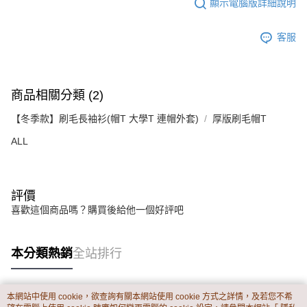
１．透過由恩沛科技股份有限公司提供之「AFTEE先享後付」服務完成之交
每筆NT$65，滿NT$899(含以上)免運費
顯示電腦版詳細說明
易，需依本服務之必要範圍內提供個人資料，並將交易相關給付款項請求債
權轉讓予恩沛科技股份有限公司。
客服
２．關於個人資料處理事宜，請瀏覽以下網址：
https://aftee.tw/terms/#terms3
３．未成年的使用者請事先徵得法定代理人或監護人之同意方可使用
「AFTEE先享後付」，若未經同意申辦者引起之損失，本公司不負相關責
任。
商品相關分類 (2)
４．使用「AFTEE先享後付」時，將依據個別帳號之用戶狀況，依本公司即
時審查核予不同之上限額度；若仍有額度不足之情形，本公司將視審查結果
【冬季款】刷毛長袖衫(帽T 大學T 連帽外套)
厚版刷毛帽T
請求用戶進行身份認證。
５．嚴禁一人註冊多個帳號或使用他人資訊註冊。若發現惡意使用之情形，
ALL
恩沛科技股份有限公司將有權停止該用戶之使用額度並採取法律行動。
評價
喜歡這個商品嗎？購買後給他一個好評吧
本分類熱銷
全站排行
本網站中使用 cookie，欲查詢有關本網站使用 cookie 方式之詳情，及若您不希
熱門標籤