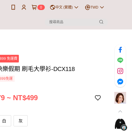
0
中文 (繁體)
TWD
899 免運費
樂假期 刷毛大學衫-DCX118
899免運
9 ~ NT$499
白
灰