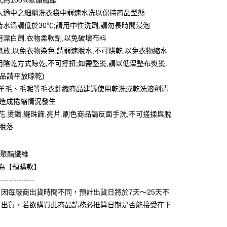
式為100%聚酯纖維
業銀行
彰化商業銀行
 0 利率 每期
NT$39
21家銀行
放入適中之細網洗衣袋中弱速水洗以保持商品型態
庫商業銀行
第一商業銀行
業儲蓄銀行
台北富邦商業銀行
業銀行
彰化商業銀行
滌時水溫請低於30℃;請用中性洗劑,請勿長時間浸泡
庫商業銀行
第一商業銀行
付款
華商業銀行
兆豐國際商業銀行
業儲蓄銀行
台北富邦商業銀行
使用漂白劑.衣物柔軟劑,以免破壞布料
業銀行
彰化商業銀行
小企業銀行
台中商業銀行
華商業銀行
兆豐國際商業銀行
業儲蓄銀行
台北富邦商業銀行
可濕放,以免衣物染色;請弱速脫水,不可烘乾,以免衣物縮水
台灣）商業銀行
華泰商業銀行
小企業銀行
台中商業銀行
華商業銀行
兆豐國際商業銀行
業銀行
遠東國際商業銀行
採用陰乾方式晾乾,不可擰扭;如需整燙,請以低溫墊布熨燙.
台灣）商業銀行
華泰商業銀行
小企業銀行
台中商業銀行
業銀行
永豐商業銀行
商品請平放晾乾)
業銀行
遠東國際商業銀行
台灣）商業銀行
華泰商業銀行
業銀行
星展（台灣）商業銀行
業銀行
永豐商業銀行
革.羊毛、毛呢等毛衣針織商品建議使用乾洗或乾洗溶劑清
業銀行
遠東國際商業銀行
際商業銀行
中國信託商業銀行
業銀行
星展（台灣）商業銀行
免造成捲縮情況發生
業銀行
永豐商業銀行
天信用卡公司
際商業銀行
中國信託商業銀行
業銀行
星展（台灣）商業銀行
繡花.燙鑽.縫珠飾.亮片.刷色商品請反面手洗,不可搓揉與脫
天信用卡公司
際商業銀行
中國信託商業銀行
y
免脫落
天信用卡公司
0%聚酯纖維
分期
款為【預購款】
--------------
你分期使用說明】
享後付
因每廠商出貨時間不同，預計出貨日將於7天～25天不
由台灣大哥大提供，台灣大哥大用戶可立即使用無須另外申請。
式選擇「大哥付你分期」，訂單成立後會自動跳轉到大哥付的交易
日出貨，若欲購買此商品請務必推算日期是否能接受在下
證手機門號後，選擇欲分期的期數、繳款截止日，確認付款後即
FTEE先享後付」】
。
先享後付是「在收到商品之後才付款」的支付方式。 讓您購物簡單