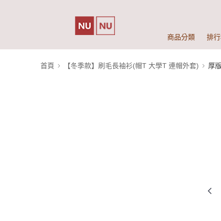
商品分類
排行
首頁
【冬季款】刷毛長袖衫(帽T 大學T 連帽外套)
厚