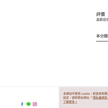
評價
喜歡這
本分類
本網站中使用 cookie，欲查詢有關
設定，請參閱本網站「
隱私權條款
使用 cookie。
了解更多 >