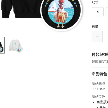
尺寸
S
數量
付款與運
超取滿NT$
付款方式
商品特色
信用卡一
商品編號
5990152
信用卡分
商品特色
3 期 
商品須
6 期 
合作金