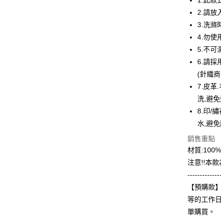
1.此款
華南商
12 期
2.請
合作金
上海商
華南商
3.洗
合作金
超商取貨
國泰世
上海商
4.勿
華南商
臺灣中
國泰世
LINE Pay
上海商
5.不
匯豐（
臺灣中
國泰世
聯邦商
6.請
匯豐（
Apple Pay
臺灣中
元大商
(針織
聯邦商
匯豐（
玉山商
街口支付
元大商
7.皮
聯邦商
台新國
玉山商
洗,避
元大商
台灣樂
悠遊付
台新國
玉山商
8.印/
台灣樂
台新國
Google Pa
水,避
台灣樂
銷售重點
全盈+PAY
材質:10
大哥付你
注意!!本
相關說明
-------------
【大哥付
AFTEE先
【預購款】
1.本服務
2.付款方
相關說明
等的工作
流程，驗
【關於「A
單購買。
ATM付款
完成交易
AFTEE