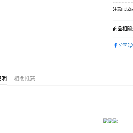
3.實際核
-------------
便利好安
4.訂單成
１．簡單
注意!!此
消。如遇
２．便利
運送方式
無法說明
３．安心
【繳款方
全家付款
1.分期款
商品相關分
【「AFT
醒簡訊。
每筆NT$6
１．於結帳
2.透過簡
【冬季款】
付」結帳
帳／街口支
分享
付款後全
２．訂單
ALL
３．收到繳
每筆NT$6
【注意事
／ATM／
1.本服務
※ 請注意
7-11付款
用戶於交
絡購買商品
款買賣價
先享後付
每筆NT$6
2.基於同
※ 交易是
說明
相關推薦
資料（包
是否繳費成
付款後7-1
用，由本
付客戶支
每筆NT$6
3.完整用
【注意事
宅配
１．透過由
交易，需
每筆NT$6
求債權轉
２．關於
https://aft
３．未成