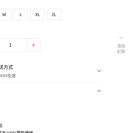
M
L
XL
2L
清除
紀錄
送方式
899免運
次付款
期付款
0 利率 每期
NT$159
21家銀行
知
0 利率 每期
NT$79
21家銀行
庫商業銀行
第一商業銀行