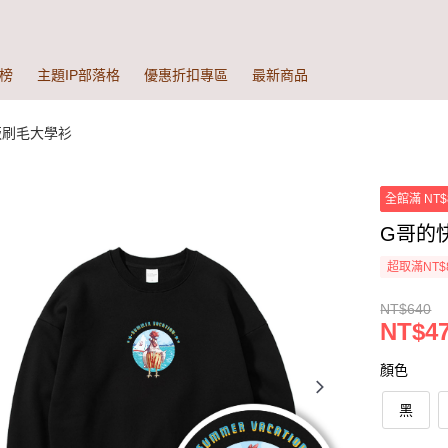
榜
主題IP部落格
優惠折扣專區
最新商品
版刷毛大學衫
全館滿 NT$
G哥的快
超取滿NT$
NT$640
NT$47
顏色
黑