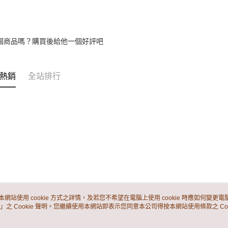
「AFTE
任。
４．使用「
即時審查
個商品嗎？購買後給他一個好評吧
結果請求
５．嚴禁
形，恩沛
動。
熱銷
全站排行
本網站使用 cookie 方式之詳情，及若您不希望在電腦上使用 cookie 時應如何變更電腦的
」之 Cookie 聲明。您繼續使用本網站即表示您同意本公司得按本網站使用條款之 Coo
關於我們
客服資訊
品牌故事
購物說明