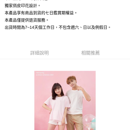
【大哥付你分期使用說明】
獨家俏皮印花設計。
AFTEE先享後付
1.本服務由台灣大哥大提供，台灣大哥大用戶可立即使用無須另外申請。
本產品享有商品到貨的七日鑑賞期權益。
2.付款方式選擇「大哥付你分期」，訂單成立後會自動跳轉到大哥付的交易
相關說明
流程，驗證手機門號後，選擇欲分期的期數、繳款截止日，確認付款後即完
本產品僅提供退貨服務。
【關於「AFTEE先享後付」】
成交易。
ATM付款
AFTEE先享後付是「在收到商品之後才付款」的支付方式。 讓您購物簡單
出貨時間為7~14天個工作日，不包含週六、日以及例假日。
3.實際核准額度、可分期數及費用金額請依後續交易確認頁面所載為準。
便利好安心！
4.訂單成立30分鐘內，如未前往確認交易或遇審核未通過，訂單將自動取
１．簡單：不需註冊會員、不需綁卡、不需儲值。
運送方式
消。如遇「轉專審核」未通過狀況，表示未達大哥付你分期系統評分，恕無
２．便利：只要手機號碼，簡訊認證，即可結帳。
法說明評估內容。
３．安心：先確認商品／服務後，再付款。
全家付款取貨
【繳款方式說明】
詳細說明
相關推薦
1.分期款項不併入電信帳單，「大哥付你分期」於每月結算日後寄送繳費提
每筆NT$65，滿NT$899(含以上)免運費
【「AFTEE先享後付」結帳流程】
醒簡訊。
１．於結帳方式選擇「AFTEE先享後付」後，將跳轉至「AFTEE先享後付」
2.透過簡訊連結打開帳單後，可選擇「超商條碼／台灣大直營門市／銀行轉
付款後全家取貨
結帳頁面，進行簡訊認證並確認金額後，即可完成結帳。
帳／街口支付／iPASS MONEY」等通路繳費。
２．訂單成立數日內，您將收到繳費通知簡訊。
每筆NT$60，滿NT$899(含以上)免運費
３．收到繳費通知簡訊後14天內，點擊此簡訊中的連結，可透過四大超商／
【注意事項】
ATM／網路銀行／等多元方式進行付款，方視為交易完成。
7-11付款取貨
1.本服務係由「台灣大哥大股份有限公司」（以下簡稱本公司）所提供，讓
※ 請注意：結帳手續完成當下不需立刻繳費，但若您需要取消訂單，請聯絡
用戶於交易時，得透過本服務購買商品或服務，並由商店將買賣／分期付款
每筆NT$65，滿NT$899(含以上)免運費
購買商品的店家。未經商家同意取消之訂單仍視為有效，需透過AFTEE先享
買賣價金債權讓與本公司後，依約使用本公司帳單繳交帳款。
後付繳納相關費用。
2.基於同意付款使用「大哥付你分期」之契約關係目的，商店將以您的個人
付款後7-11取貨
※ 交易是否成功請以「AFTEE先享後付 」之結帳頁面顯示為準，若有關於
資料（包含姓名、電話或地址）提供予台灣大哥大進項蒐集、處理及利用，
是否繳費成功／繳費後需取消欲退款等相關疑問，請聯繫「AFTEE先享後付
每筆NT$60，滿NT$899(含以上)免運費
由本公司與您本人進行分期帳單所需資料之確認、核對及更正。
客戶支援中心」
https://netprotections.freshdesk.com/support/home
3.完整用戶服務條款，請詳閱以下連結：
https://oppay.tw/userRule
宅配
【注意事項】