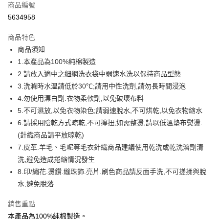
商品編號
信用卡分期付款
5634958
3 期 0 利率 每期
NT$93
21家銀行
商品特色
6 期 0 利率 每期
NT$46
21家銀行
合作金庫商業銀行
第一商業銀行
商品須知
華南商業銀行
彰化商業銀行
12 期 0 利率 每期
NT$23
21家銀行
合作金庫商業銀行
第一商業銀行
1.本產品為100%純棉製造
上海商業儲蓄銀行
台北富邦商業銀行
華南商業銀行
彰化商業銀行
合作金庫商業銀行
第一商業銀行
超商取貨付款
國泰世華商業銀行
兆豐國際商業銀行
2.請放入適中之細網洗衣袋中弱速水洗以保持商品型態
上海商業儲蓄銀行
台北富邦商業銀行
華南商業銀行
彰化商業銀行
臺灣中小企業銀行
台中商業銀行
3.洗滌時水溫請低於30℃;請用中性洗劑,請勿長時間浸泡
國泰世華商業銀行
兆豐國際商業銀行
LINE Pay
上海商業儲蓄銀行
台北富邦商業銀行
匯豐（台灣）商業銀行
華泰商業銀行
臺灣中小企業銀行
台中商業銀行
4.勿使用漂白劑.衣物柔軟劑,以免破壞布料
國泰世華商業銀行
兆豐國際商業銀行
聯邦商業銀行
遠東國際商業銀行
匯豐（台灣）商業銀行
華泰商業銀行
Apple Pay
5.不可濕放,以免衣物染色;請弱速脫水,不可烘乾,以免衣物縮水
臺灣中小企業銀行
台中商業銀行
元大商業銀行
永豐商業銀行
聯邦商業銀行
遠東國際商業銀行
匯豐（台灣）商業銀行
華泰商業銀行
6.請採用陰乾方式晾乾,不可擰扭;如需整燙,請以低溫墊布熨燙.
玉山商業銀行
星展（台灣）商業銀行
街口支付
元大商業銀行
永豐商業銀行
聯邦商業銀行
遠東國際商業銀行
(針織商品請平放晾乾)
台新國際商業銀行
中國信託商業銀行
玉山商業銀行
星展（台灣）商業銀行
元大商業銀行
永豐商業銀行
台灣樂天信用卡公司
悠遊付
7.皮革.羊毛、毛呢等毛衣針織商品建議使用乾洗或乾洗溶劑清
台新國際商業銀行
中國信託商業銀行
玉山商業銀行
星展（台灣）商業銀行
洗,避免造成捲縮情況發生
台灣樂天信用卡公司
台新國際商業銀行
中國信託商業銀行
Google Pay
8.印/繡花.燙鑽.縫珠飾.亮片.刷色商品請反面手洗,不可搓揉與脫
台灣樂天信用卡公司
全盈+PAY
水,避免脫落
大哥付你分期
銷售重點
相關說明
本產品為100%純棉製造。