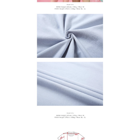
１．透過由恩沛科技股份有限公司提供之「AFTEE先享後付」服務完成之交
每筆NT$65，滿NT$899(含以上)免運費
易，需依本服務之必要範圍內提供個人資料，並將交易相關給付款項請求債
權轉讓予恩沛科技股份有限公司。
２．關於個人資料處理事宜，請瀏覽以下網址：
https://aftee.tw/terms/#terms3
３．未成年的使用者請事先徵得法定代理人或監護人之同意方可使用
「AFTEE先享後付」，若未經同意申辦者引起之損失，本公司不負相關責
任。
４．使用「AFTEE先享後付」時，將依據個別帳號之用戶狀況，依本公司即
時審查核予不同之上限額度；若仍有額度不足之情形，本公司將視審查結果
請求用戶進行身份認證。
５．嚴禁一人註冊多個帳號或使用他人資訊註冊。若發現惡意使用之情形，
恩沛科技股份有限公司將有權停止該用戶之使用額度並採取法律行動。