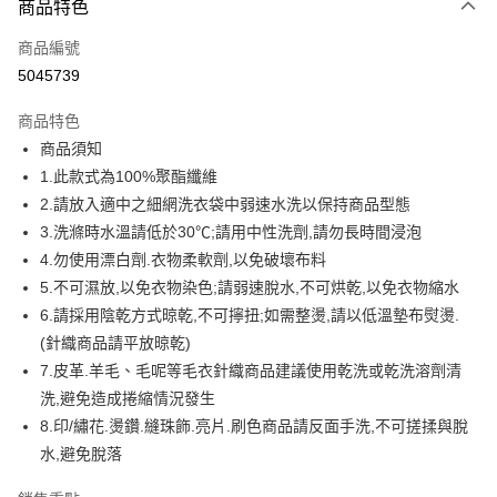
商品特色
信用卡一次付款
商品編號
信用卡分期付款
5045739
3 期 0 利率 每期
NT$159
21家銀行
商品特色
6 期 0 利率 每期
NT$79
21家銀行
合作金庫商業銀行
第一商業銀行
商品須知
華南商業銀行
彰化商業銀行
12 期 0 利率 每期
NT$39
21家銀行
合作金庫商業銀行
第一商業銀行
1.此款式為100%聚酯纖維
上海商業儲蓄銀行
台北富邦商業銀行
華南商業銀行
彰化商業銀行
合作金庫商業銀行
第一商業銀行
超商取貨付款
國泰世華商業銀行
兆豐國際商業銀行
2.請放入適中之細網洗衣袋中弱速水洗以保持商品型態
上海商業儲蓄銀行
台北富邦商業銀行
華南商業銀行
彰化商業銀行
臺灣中小企業銀行
台中商業銀行
3.洗滌時水溫請低於30℃;請用中性洗劑,請勿長時間浸泡
國泰世華商業銀行
兆豐國際商業銀行
LINE Pay
上海商業儲蓄銀行
台北富邦商業銀行
匯豐（台灣）商業銀行
華泰商業銀行
臺灣中小企業銀行
台中商業銀行
4.勿使用漂白劑.衣物柔軟劑,以免破壞布料
國泰世華商業銀行
兆豐國際商業銀行
聯邦商業銀行
遠東國際商業銀行
匯豐（台灣）商業銀行
華泰商業銀行
Apple Pay
5.不可濕放,以免衣物染色;請弱速脫水,不可烘乾,以免衣物縮水
臺灣中小企業銀行
台中商業銀行
元大商業銀行
永豐商業銀行
聯邦商業銀行
遠東國際商業銀行
匯豐（台灣）商業銀行
華泰商業銀行
6.請採用陰乾方式晾乾,不可擰扭;如需整燙,請以低溫墊布熨燙.
玉山商業銀行
星展（台灣）商業銀行
街口支付
元大商業銀行
永豐商業銀行
聯邦商業銀行
遠東國際商業銀行
(針織商品請平放晾乾)
台新國際商業銀行
中國信託商業銀行
玉山商業銀行
星展（台灣）商業銀行
元大商業銀行
永豐商業銀行
台灣樂天信用卡公司
悠遊付
7.皮革.羊毛、毛呢等毛衣針織商品建議使用乾洗或乾洗溶劑清
台新國際商業銀行
中國信託商業銀行
玉山商業銀行
星展（台灣）商業銀行
洗,避免造成捲縮情況發生
台灣樂天信用卡公司
台新國際商業銀行
中國信託商業銀行
Google Pay
8.印/繡花.燙鑽.縫珠飾.亮片.刷色商品請反面手洗,不可搓揉與脫
台灣樂天信用卡公司
全盈+PAY
水,避免脫落
大哥付你分期