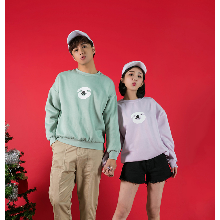
宅配
【注意事項】
１．透過由恩沛科技股份有限公司提供之「AFTEE先享後付」服務完成之交
每筆NT$65，滿NT$899(含以上)免運費
易，需依本服務之必要範圍內提供個人資料，並將交易相關給付款項請求債
權轉讓予恩沛科技股份有限公司。
２．關於個人資料處理事宜，請瀏覽以下網址：
https://aftee.tw/terms/#terms3
３．未成年的使用者請事先徵得法定代理人或監護人之同意方可使用
「AFTEE先享後付」，若未經同意申辦者引起之損失，本公司不負相關責
任。
４．使用「AFTEE先享後付」時，將依據個別帳號之用戶狀況，依本公司即
時審查核予不同之上限額度；若仍有額度不足之情形，本公司將視審查結果
請求用戶進行身份認證。
５．嚴禁一人註冊多個帳號或使用他人資訊註冊。若發現惡意使用之情形，
恩沛科技股份有限公司將有權停止該用戶之使用額度並採取法律行動。