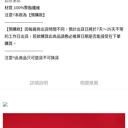
銷售重點
相關說明
材質:100%聚酯纖維
【大哥付你分期使用說明】
注意!!本款為【預購款】
AFTEE先享後付
1.本服務由台灣大哥大提供，台灣大哥大用戶可立即使用無須另外申請。
---------------------------
2.付款方式選擇「大哥付你分期」，訂單成立後會自動跳轉到大哥付的交易
相關說明
流程，驗證手機門號後，選擇欲分期的期數、繳款截止日，確認付款後即完
【預購款】因每廠商出貨時間不同，預計出貨日將於7天～25天不等
【關於「AFTEE先享後付」】
成交易。
ATM付款
AFTEE先享後付是「在收到商品之後才付款」的支付方式。 讓您購物簡單
的工作日出貨，若欲購買此商品請務必推算日期是否能接受在下單
3.實際核准額度、可分期數及費用金額請依後續交易確認頁面所載為準。
便利好安心！
4.訂單成立30分鐘內，如未前往確認交易或遇審核未通過，訂單將自動取
購買。
１．簡單：不需註冊會員、不需綁卡、不需儲值。
運送方式
消。如遇「轉專審核」未通過狀況，表示未達大哥付你分期系統評分，恕無
２．便利：只要手機號碼，簡訊認證，即可結帳。
---------------------------
法說明評估內容。
３．安心：先確認商品／服務後，再付款。
全家付款取貨
注意!!此商品只可退貨不可換貨
【繳款方式說明】
1.分期款項不併入電信帳單，「大哥付你分期」於每月結算日後寄送繳費提
每筆NT$65，滿NT$899(含以上)免運費
【「AFTEE先享後付」結帳流程】
醒簡訊。
１．於結帳方式選擇「AFTEE先享後付」後，將跳轉至「AFTEE先享後付」
2.透過簡訊連結打開帳單後，可選擇「超商條碼／台灣大直營門市／銀行轉
付款後全家取貨
結帳頁面，進行簡訊認證並確認金額後，即可完成結帳。
帳／街口支付／iPASS MONEY」等通路繳費。
２．訂單成立數日內，您將收到繳費通知簡訊。
詳細說明
相關推薦
每筆NT$60，滿NT$899(含以上)免運費
３．收到繳費通知簡訊後14天內，點擊此簡訊中的連結，可透過四大超商／
【注意事項】
ATM／網路銀行／等多元方式進行付款，方視為交易完成。
7-11付款取貨
1.本服務係由「台灣大哥大股份有限公司」（以下簡稱本公司）所提供，讓
※ 請注意：結帳手續完成當下不需立刻繳費，但若您需要取消訂單，請聯絡
用戶於交易時，得透過本服務購買商品或服務，並由商店將買賣／分期付款
每筆NT$65，滿NT$899(含以上)免運費
購買商品的店家。未經商家同意取消之訂單仍視為有效，需透過AFTEE先享
買賣價金債權讓與本公司後，依約使用本公司帳單繳交帳款。
後付繳納相關費用。
2.基於同意付款使用「大哥付你分期」之契約關係目的，商店將以您的個人
付款後7-11取貨
※ 交易是否成功請以「AFTEE先享後付 」之結帳頁面顯示為準，若有關於
資料（包含姓名、電話或地址）提供予台灣大哥大進項蒐集、處理及利用，
是否繳費成功／繳費後需取消欲退款等相關疑問，請聯繫「AFTEE先享後付
每筆NT$60，滿NT$899(含以上)免運費
由本公司與您本人進行分期帳單所需資料之確認、核對及更正。
客戶支援中心」
https://netprotections.freshdesk.com/support/home
3.完整用戶服務條款，請詳閱以下連結：
https://oppay.tw/userRule