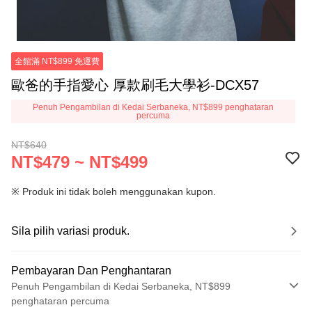
全館滿 NT$899 免運費
歐爸的手指愛心 厚款刷毛大學衫-DCX57
Penuh Pengambilan di Kedai Serbaneka, NT$899 penghataran
percuma
NT$640
NT$479 ~ NT$499
※ Produk ini tidak boleh menggunakan kupon.
Sila pilih variasi produk.
Pembayaran Dan Penghantaran
Penuh Pengambilan di Kedai Serbaneka, NT$899
penghataran percuma