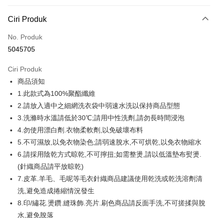
Kaedah Pembayaran
Ciri Produk
Kad Kredit (Bayaran Penuh)
No. Produk
Ansuran Kad Kredit
5045705
3 ansuran pada kadar faedah 0,
NT$159
setiap ansuran
Ciri Produk
21 Bank
6 ansuran pada kadar faedah 0,
NT$79
setiap
Taiwan Cooperative Bank
Bank Komersial Pertama
商品須知
Hua Nan Commercial
Chang Hwa Commercial
ansuran
21 Bank
Bank
Bank
1.此款式為100%聚酯纖維
12 ansuran pada kadar faedah 0,
NT$39
setiap ansuran
Taiwan Cooperative Bank
Bank Komersial Pertama
The Shanghai
Bank Komersial Taipei
2.請放入適中之細網洗衣袋中弱速水洗以保持商品型態
Hua Nan Commercial Bank
Chang Hwa Commercial Bank
21 Bank
Taiwan Cooperative Bank
Bank Komersial Pertama
Commercial & Savings
Fubon
Pengambilan di Kedai Serbaneka
3.洗滌時水溫請低於30℃;請用中性洗劑,請勿長時間浸泡
The Shanghai Commercial &
Bank Komersial Taipei Fubon
Hua Nan Commercial
Chang Hwa Commercial
Bank
Savings Bank
4.勿使用漂白劑.衣物柔軟劑,以免破壞布料
LINE Pay
Bank
Bank
Bank Cathay United
Mega International
Bank Cathay United
Mega International Commercial
5.不可濕放,以免衣物染色;請弱速脫水,不可烘乾,以免衣物縮水
The Shanghai
Bank Komersial Taipei
Commercial Bank
Bank
Apple Pay
Commercial & Savings
Fubon
6.請採用陰乾方式晾乾,不可擰扭;如需整燙,請以低溫墊布熨燙.
Taiwan Business Bank
Taichung Commercial
Taiwan Business Bank
Taichung Commercial Bank
Bank
Bank
(針織商品請平放晾乾)
JKOPAY
HSBC Bank (Taiwan) Limited
Hwatai Bank
Bank Cathay United
Mega International
HSBC Bank (Taiwan)
Hwatai Bank
7.皮革.羊毛、毛呢等毛衣針織商品建議使用乾洗或乾洗溶劑清
Union Bank of Taiwan
Far Eastern International Bank
Commercial Bank
Limited
Easy Wallet
洗,避免造成捲縮情況發生
Yuanta Commercial Bank
Bank SinoPac
Taiwan Business Bank
Taichung Commercial
Union Bank of Taiwan
Far Eastern International
Bank Komersial E.SUN
DBS Bank
8.印/繡花.燙鑽.縫珠飾.亮片.刷色商品請反面手洗,不可搓揉與脫
Bank
Google Pay
Bank
Bank Antarabangsa Taishin
Bank CTBC
水,避免脫落
HSBC Bank (Taiwan)
Hwatai Bank
Yuanta Commercial Bank
Bank SinoPac