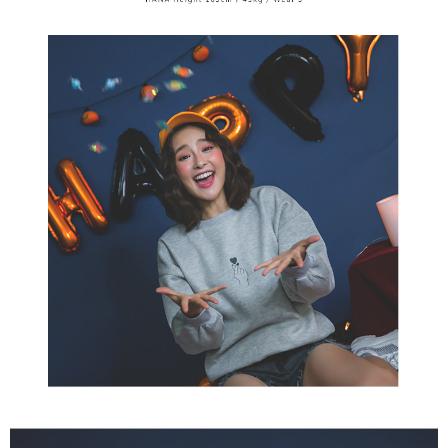
tujuan pengumpulan, pemprosesan dan penggunaan data yang
(https://aftee.tw/privacypolicy/
) untuk maklumat lanjut.
diperlukan untuk pengebilan ansuran, termasuk pengesahan,
pengesahan semula dan pembetulan.
Jumlah yang diperakui untuk pengguna kali pertama yang lulus
kelulusan boleh sehingga NT$10,000. Jika pengguna tidak membuat
Untuk terma perkhidmatan penuh, sila rujuk pautan berikut:
pembayaran dalam tempoh tersebut, yuran pembayaran lewat sebanyak
https://oppay.tw/userRule
" target="_blank" class="link revert-
20% setahun akan dikenakan. Pengguna bawah umur dikehendaki
style">https://oppay.tw/userRule
mendapatkan kebenaran daripada ibu bapa atau penjaga yang sah
untuk menggunakan AFTEE.
【Panduan Penggunaan Pembayaran Ansuran Gogo】
1. Perkhidmatan ini disediakan oleh Taiwan Mobile, pengguna telefon
Sila hubungi NP Taiwan Inc. di
cs_tw@netprotections.co.jp
jika anda
mudah alih boleh segera menggunakan tanpa perlu memohon lagi.
mempunyai sebarang kebimbangan mengenai pemprosesan dan
(Hanya untuk nombor langganan peribadi, tidak terbuka untuk syarikat
penggunaan pada data peribadi. Jika anda tidak bersetuju dengan data
dan kad prabayar)
peribadi yang disenaraikan seperti di atas akan dikumpul dan digunakan
2. Pilihan kaedah pembayaran "Pembayaran Ansuran Gogo", selepas
oleh AFTEE, sila jangan gunakan perkhidmatan ini.
pesanan ditubuhkan, akan secara automatik dialihkan ke proses
transaksi Gogo, selepas pengesahan nombor telefon, pilih bilangan
ansuran yang diingini, tarikh akhir pembayaran, dan setelah
mengesahkan pembayaran, transaksi akan selesai.
3. Jumlah kelulusan sebenar, bilangan ansuran dan jumlah bayaran
adalah berdasarkan halaman pengesahan transaksi seterusnya.
4. Dalam masa 30 minit selepas pesanan ditubuhkan, jika tidak pergi
untuk mengesahkan transaksi atau jika tidak lulus semakan, pesanan
akan dibatalkan secara automatik. Jika terdapat situasi "pindah untuk
semakan khusus" yang tidak lulus, ini menunjukkan bahawa sistem
penilaian tidak mencukupi, tiada penjelasan mengenai kandungan