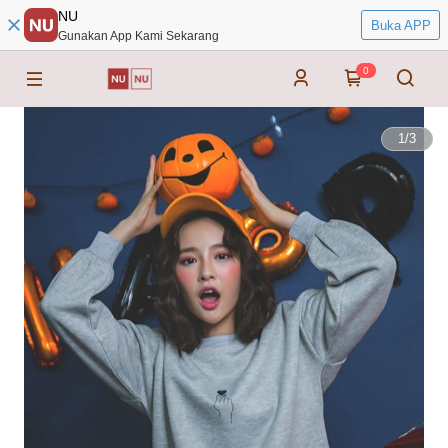
NU
Buka APP
Gunakan App Kami Sekarang
0
1
/
3