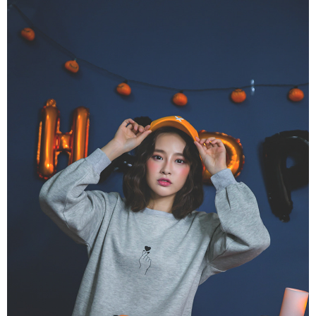
penilaian boleh diberikan.
【Penerangan Kaedah Pembayaran】
1. Pembayaran ansuran tidak digabungkan dalam bil telekomunikasi,
"Pembayaran Ansuran Gogo" akan menghantar SMS peringatan
pembayaran selepas tarikh penyelesaian bulanan.
2. Melalui pautan SMS untuk membuka bil, anda boleh memilih untuk
membayar melalui "Kod bar kedai serbaneka / Kedai rasmi Taiwan
Mobile / Pemindahan bank / Pembayaran J街口 / iPASS MONEY" dan
saluran lain.
【Nota Penting】
1. Perkhidmatan ini disediakan oleh "Taiwan Mobile Co., Ltd." untuk
membolehkan pengguna membeli produk atau perkhidmatan melalui
perkhidmatan ini semasa transaksi, dan kedai akan menyerahkan hak
tuntutan harga jual/beli ansuran kepada syarikat ini untuk membayar bil
menggunakan bil syarikat ini.
2. Berdasarkan tujuan kontrak persetujuan pembayaran menggunakan
"Pembayaran Ansuran Gogo", kedai akan memberikan maklumat peribadi
anda (termasuk nama, telefon atau alamat) kepada Taiwan Mobile untuk
pengumpulan, pemprosesan dan penggunaan, untuk pengesahan,
semakan dan pembetulan data yang diperlukan untuk bil ansuran oleh
Taiwan Mobile.
3. Sila baca syarat perkhidmatan pengguna secara lengkap melalui
pautan berikut: https://oppay.tw/userRule