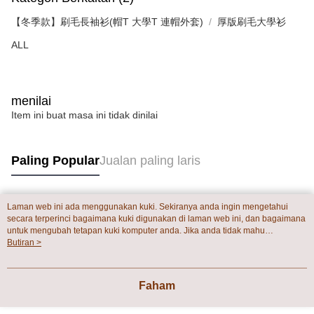
【冬季款】刷毛長袖衫(帽T 大學T 連帽外套)
厚版刷毛大學衫
ALL
menilai
Item ini buat masa ini tidak dinilai
Paling Popular
Jualan paling laris
Laman web ini ada menggunakan kuki. Sekiranya anda ingin mengetahui
Tag Popular
secara terperinci bagaimana kuki digunakan di laman web ini, dan bagaimana
untuk mengubah tetapan kuki komputer anda. Jika anda tidak mahu
menggunakan kuki di komputer anda, sila rujuk penerangan mengenai kuki.
Butiran >
Dasar Privasi
Laman web ini ada menggunakan kuki. Sekiranya anda ingin
mengetahui secara terperinci bagaimana kuki digunakan di laman web ini,
dan bagaimana untuk mengubah tetapan kuki komputer anda. Jika anda tidak
Faham
mahu menggunakan kuki di komputer anda, sila rujuk penerangan mengenai
kuki.