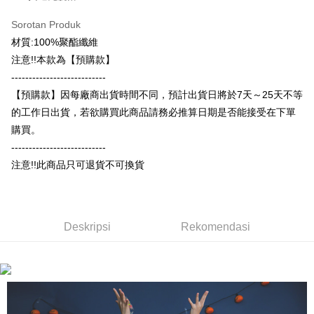
Syarikat Kad Kredit Rakuten
Plus PAY
Limited
Bank Komersial E.SUN
DBS Bank
Taiwan
Sorotan Produk
Union Bank of Taiwan
Far Eastern International
Bank Antarabangsa
Bank CTBC
OP Pay Later
Bank
Taishin
材質:100%聚酯纖維
Deskripsi
Yuanta Commercial Bank
Bank SinoPac
Syarikat Kad Kredit
注意!!本款為【預購款】
[Terma Penggunaan untuk OP Pay Later]
Bank Komersial E.SUN
DBS Bank
Rakuten Taiwan
AFTEE
---------------------------
Bank Antarabangsa
Bank CTBC
Perkhidmatan ini disediakan oleh Taiwan Mobile dan tersedia untuk
Deskripsi
【預購款】因每廠商出貨時間不同，預計出貨日將於7天～25天不等
Taishin
pengguna Taiwan Mobile tanpa memerlukan permohonan tambahan.
Pertama, Mengenai Perkhidmatan AFTEE Beli Sekarang Bayar Kemudian
的工作日出貨，若欲購買此商品請務必推算日期是否能接受在下單
Syarikat Kad Kredit
Pemindahan ATM
1. Dengan memilih AFTEE sebagai kaedah pembayaran, mesej
Rakuten Taiwan
購買。
Jika anda memilih OP Pay Later sebagai kaedah pembayaran, sistem
pengesahan AFTEE akan muncul.
akan mengarahkan anda secara automatik ke proses transaksi OP Pay
---------------------------
2. Anda boleh meneruskan pembayaran selepas pengesahan SMS.
Pilihan Penghantaran
Later selepas pesanan dibuat. Anda perlu mengesahkan nombor telefon
3. Tiada bayaran diperlukan apabila pesanan disahkan. Produk akan
注意!!此商品只可退貨不可換貨
mudah alih anda, memilih bilangan ansuran, dan menetapkan tarikh
dihantar ke alamat yang ditetapkan.
全家付款取貨
akhir pembayaran. Transaksi akan dianggap selesai setelah pembayaran
4. Setelah pesanan disahkan, anda akan menerima SMS pembayaran
disahkan.
NT$65/pesanan | Penghantaran percuma untuk pesanan
manakala ahli aplikasi akan menerima pemberitahuan tolak aplikasi
NT$899 atau lebih
AFTEE.
Had kredit yang diluluskan, tempoh ansuran yang tersedia, dan yuran
5. Tiada bayaran diperlukan apabila anda menerima produk. Sila buat
Deskripsi
Rekomendasi
yang dikenakan adalah tertakluk kepada maklumat yang dinyatakan
pembayaran di empat kedai serbaneka utama, ATM atau perbankan
付款後全家取貨
pada halaman pengesahan transaksi seterusnya.
dalam talian dengan SMS pembayaran atau pemberitahuan tolak aplikasi
NT$60/pesanan | Penghantaran percuma untuk pesanan
AFTEE.
Jika transaksi tidak disahkan dalam masa 30 minit selepas pesanan
NT$899 atau lebih
dibuat, atau jika permohonan gagal dalam proses semakan, pesanan
Sila ambil perhatian bahawa tempoh pembayaran adalah 14 hari. Walau
akan dibatalkan secara automatik. Jika permohonan gagal pada
7-11付款取貨
bagaimanapun, bagi mereka yang telah memuat turun Aplikasi AFTEE
peringkat "semakan manual", ini bermakna kriteria pemarkahan sistem
dan mendaftar sebagai ahli AFTEE boleh menikmati tempoh pembayaran