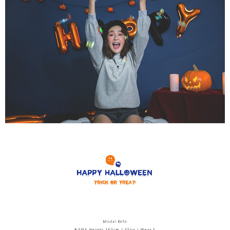
NT$65/pesanan | Penghantaran percuma untuk pesanan
tidak dipenuhi; butiran penilaian khusus tidak akan didedahkan.
sehingga 45 hari.
NT$899 atau lebih
[Arahan Pembayaran]
Tempoh pembayaran dikira dari masa kedai meminta pembayaran anda,
付款後7-11取貨
ditambah dengan bilangan hari yang boleh dilanjutkan oleh AFTEE. Anda
Pembayaran ansuran melalui OP Pay Later akan dibilkan secara
boleh melanjutkan tempoh pembayaran anda sebelum anda menerima
NT$60/pesanan | Penghantaran percuma untuk pesanan
berasingan dan tidak termasuk dalam bil telekom anda. SMS peringatan
pesanan. Walau bagaimanapun, tiada jaminan bahawa anda boleh
pembayaran akan dihantar selepas kitaran bil bulanan.
NT$899 atau lebih
menerima pesanan anda semasa tempoh pembayaran (cth.: produk
prapesanan atau produk yang mungkin mengambil masa yang lebih
Selepas mengakses bil melalui pautan dalam SMS, anda boleh
宅配
lama untuk dihantar). Oleh itu, anda dikehendaki membuat pembayaran
menyelesaikan pembayaran anda melalui salah satu saluran berikut: kod
kepada AFTEE dalam tempoh sama ada anda menerima pesanan.
NT$65/pesanan | Penghantaran percuma untuk pesanan
bar kedai serbaneka, kedai runcit Taiwan Mobile, pemindahan bank,
JKOPay, atau iPASS MONEY.
NT$899 atau lebih
Kedua, Sekatan Pembayaran
1. Jumlah yang diperakui untuk pengguna kali pertama boleh sehingga
[Nota Penting]
NT$10,000. Amaun diperakui sebenar yang diluluskan akan berdasarkan
keputusan pensijilan dan semakan oleh AFTEE.
Perkhidmatan ini disediakan oleh Taiwan Mobile Co., Ltd. (“Syarikat”),
2. Amaun perbelanjaan minimum mestilah lebih besar daripada NT$20.
yang membolehkan pelanggan membeli barangan atau perkhidmatan
3. Pada masa ini hanya tersedia untuk ahli Taiwan.
melalui perkhidmatan ini pada masa transaksi. Hasil daripada pembelian
atau pembayaran ansuran akan dipindahkan oleh peniaga kepada
Ketiga, Syarat Perkhidmatan
Syarikat, dan pelanggan hendaklah membuat pembayaran mengikut
Perkhidmatan AFTEE Beli Sekarang Bayar Kemudian disediakan oleh NP
perjanjian menggunakan sistem bil Syarikat.
Taiwan, Inc. dan AFTEE akan membuat bil kepada pengguna. AFTEE
akan menggunakan data peribadi yang dikumpul (termasuk nama
Untuk memenuhi hubungan kontrak yang terjalin melalui persetujuan
pembeli, no. telefon, nama penerima, no. telefon, alamat penerima) untuk
penggunaan OP Pay Later, peniaga akan memberikan maklumat peribadi
penggunaan perkhidmatan. Sila rujuk kepada "Penyata Pengumpulan
anda (termasuk nama, nombor telefon, atau alamat) kepada Syarikat bagi
Data Peribadi, Pemprosesan, Penggunaan"