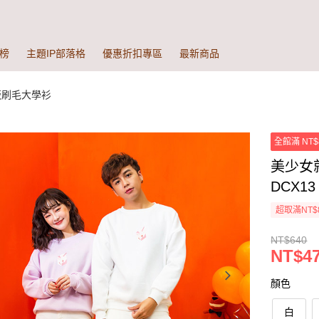
榜
主題IP部落格
優惠折扣專區
最新商品
版刷毛大學衫
全館滿 NT$
美少女
DCX13
超取滿NT$
NT$640
NT$47
顏色
白