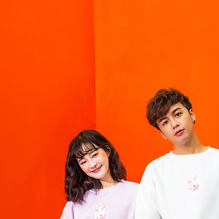
２．關於
https://aft
３．未成
「AFTE
任。
４．使用「
即時審查
結果請求
５．嚴禁
形，恩沛
動。