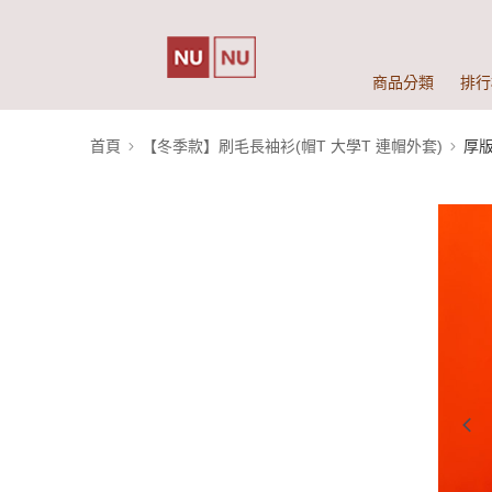
商品分類
排行
首頁
【冬季款】刷毛長袖衫(帽T 大學T 連帽外套)
厚