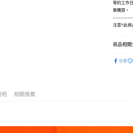
2.付款方
相關說明
等的工作
流程，驗
【關於「A
單購買。
ATM付款
完成交易
AFTEE
3.實際核
-------------
便利好安
4.訂單成
１．簡單
注意!!此
消。如遇
２．便利
運送方式
無法說明
３．安心
【繳款方
全家付款
1.分期款
商品相關分
【「AFT
醒簡訊。
每筆NT$6
１．於結帳
2.透過簡
【冬季款】
付」結帳
帳／街口支
分享
付款後全
２．訂單
ALL
３．收到繳
每筆NT$6
【注意事
／ATM／
1.本服務
※ 請注意
7-11付款
用戶於交
絡購買商品
款買賣價
先享後付
每筆NT$6
2.基於同
※ 交易是
說明
相關推薦
資料（包
是否繳費成
付款後7-1
用，由本
付客戶支
每筆NT$6
3.完整用
【注意事
宅配
１．透過由
交易，需
每筆NT$6
求債權轉