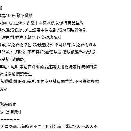
0 利率 每期
NT$159
21家銀行
知
0 利率 每期
NT$79
21家銀行
庫商業銀行
第一商業銀行
式為100%聚酯纖維
業銀行
彰化商業銀行
 0 利率 每期
NT$39
21家銀行
放入適中之細網洗衣袋中弱速水洗以保持商品型態
庫商業銀行
第一商業銀行
業儲蓄銀行
台北富邦商業銀行
業銀行
彰化商業銀行
滌時水溫請低於30℃;請用中性洗劑,請勿長時間浸泡
庫商業銀行
第一商業銀行
付款
華商業銀行
兆豐國際商業銀行
業儲蓄銀行
台北富邦商業銀行
使用漂白劑.衣物柔軟劑,以免破壞布料
業銀行
彰化商業銀行
小企業銀行
台中商業銀行
華商業銀行
兆豐國際商業銀行
業儲蓄銀行
台北富邦商業銀行
可濕放,以免衣物染色;請弱速脫水,不可烘乾,以免衣物縮水
台灣）商業銀行
華泰商業銀行
小企業銀行
台中商業銀行
華商業銀行
兆豐國際商業銀行
業銀行
遠東國際商業銀行
採用陰乾方式晾乾,不可擰扭;如需整燙,請以低溫墊布熨燙.
台灣）商業銀行
華泰商業銀行
小企業銀行
台中商業銀行
業銀行
永豐商業銀行
商品請平放晾乾)
業銀行
遠東國際商業銀行
台灣）商業銀行
華泰商業銀行
業銀行
星展（台灣）商業銀行
業銀行
永豐商業銀行
革.羊毛、毛呢等毛衣針織商品建議使用乾洗或乾洗溶劑清
業銀行
遠東國際商業銀行
際商業銀行
中國信託商業銀行
業銀行
星展（台灣）商業銀行
免造成捲縮情況發生
業銀行
永豐商業銀行
天信用卡公司
際商業銀行
中國信託商業銀行
業銀行
星展（台灣）商業銀行
繡花.燙鑽.縫珠飾.亮片.刷色商品請反面手洗,不可搓揉與脫
天信用卡公司
際商業銀行
中國信託商業銀行
y
免脫落
天信用卡公司
0%聚酯纖維
分期
款為【預購款】
--------------
你分期使用說明】
享後付
因每廠商出貨時間不同，預計出貨日將於7天～25天不
由台灣大哥大提供，台灣大哥大用戶可立即使用無須另外申請。