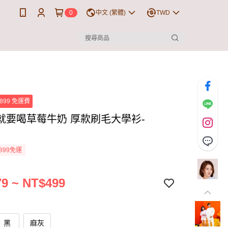
0
中文 (繁體)
TWD
899 免運費
就要喝草莓牛奶 厚款刷毛大學衫-
899免運
9 ~ NT$499
黑
麻灰