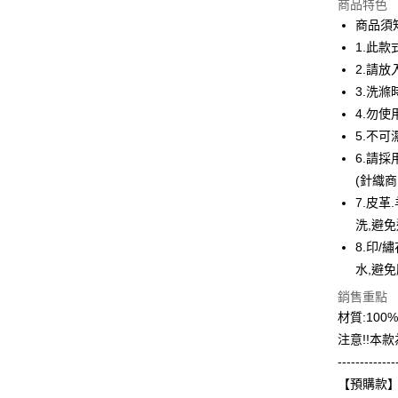
商品特色
3 期 
商品須
6 期 
合作金
1.此款
華南商
12 期
2.請
合作金
上海商
華南商
3.洗
合作金
超商取貨
國泰世
上海商
4.勿
華南商
臺灣中
國泰世
LINE Pay
上海商
5.不
匯豐（
臺灣中
國泰世
聯邦商
6.請
匯豐（
Apple Pay
臺灣中
元大商
(針織
聯邦商
匯豐（
玉山商
街口支付
元大商
7.皮
聯邦商
台新國
玉山商
洗,避
元大商
台灣樂
悠遊付
台新國
玉山商
8.印/
台灣樂
台新國
Google Pa
水,避
台灣樂
銷售重點
全盈+PAY
材質:10
大哥付你
注意!!本
相關說明
-------------
【大哥付
AFTEE先
【預購款】
1.本服務