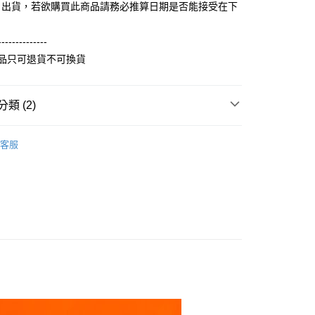
式選擇「大哥付你分期」，訂單成立後會自動跳轉到大哥付的交易
日出貨，若欲購買此商品請務必推算日期是否能接受在下
證手機門號後，選擇欲分期的期數、繳款截止日，確認付款後即
FTEE先享後付」】
。
先享後付是「在收到商品之後才付款」的支付方式。 讓您購物簡單
准額度、可分期數及費用金額請依後續交易確認頁面所載為準。
--------------
心！
立30分鐘內，如未前往確認交易或遇審核未通過，訂單將自動取
：不需註冊會員、不需綁卡、不需儲值。
商品只可退貨不可換貨
「轉專審核」未通過狀況，表示未達大哥付你分期系統評分，恕
：只要手機號碼，簡訊認證，即可結帳。
評估內容。
：先確認商品／服務後，再付款。
式說明】
取貨
項不併入電信帳單，「大哥付你分期」於每月結算日後寄送繳費提
類 (2)
EE先享後付」結帳流程】
5，滿NT$899(含以上)免運費
方式選擇「AFTEE先享後付」後，將跳轉至「AFTEE先享後
訊連結打開帳單後，可選擇「超商條碼／台灣大直營門市／銀行轉
刷毛長袖衫(帽T 大學T 連帽外套)
頁面，進行簡訊認證並確認金額後，即可完成結帳。
厚版刷毛大學衫
付／iPASS MONEY」等通路繳費。
客服
家取貨
成立數日內，您將收到繳費通知簡訊。
費通知簡訊後14天內，點擊此簡訊中的連結，可透過四大超商
0，滿NT$899(含以上)免運費
項】
網路銀行／等多元方式進行付款，方視為交易完成。
係由「台灣大哥大股份有限公司」（以下簡稱本公司）所提供，讓
：結帳手續完成當下不需立刻繳費，但若您需要取消訂單，請聯
取貨
易時，得透過本服務購買商品或服務，並由商店將買賣／分期付
的店家。未經商家同意取消之訂單仍視為有效，需透過AFTEE
金債權讓與本公司後，依約使用本公司帳單繳交帳款。
繳納相關費用。
5，滿NT$899(含以上)免運費
意付款使用「大哥付你分期」之契約關係目的，商店將以您的個人
否成功請以「AFTEE先享後付 」之結帳頁面顯示為準，若有關於
含姓名、電話或地址）提供予台灣大哥大進項蒐集、處理及利
功／繳費後需取消欲退款等相關疑問，請聯繫「AFTEE先享後
1取貨
公司與您本人進行分期帳單所需資料之確認、核對及更正。
援中心」
https://netprotections.freshdesk.com/support/home
0，滿NT$899(含以上)免運費
戶服務條款，請詳閱以下連結：
https://oppay.tw/userRule
項】
恩沛科技股份有限公司提供之「AFTEE先享後付」服務完成之
依本服務之必要範圍內提供個人資料，並將交易相關給付款項請
5，滿NT$899(含以上)免運費
讓予恩沛科技股份有限公司。