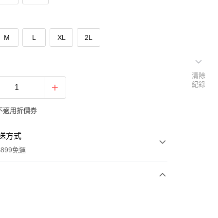
M
L
XL
2L
清除
紀錄
不適用折價券
送方式
899免運
次付款
期付款