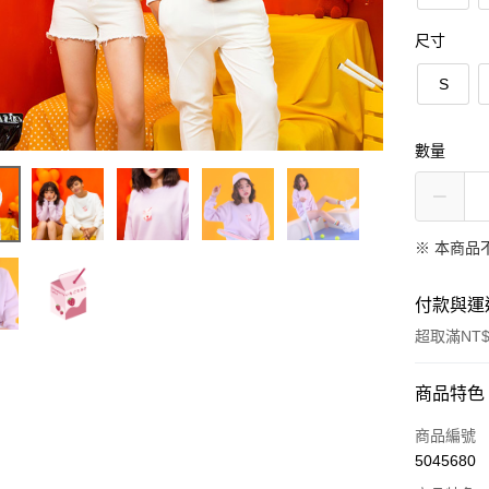
尺寸
S
數量
※ 本商品
付款與運
超取滿NT$
付款方式
商品特色
信用卡一
商品編號
5045680
信用卡分