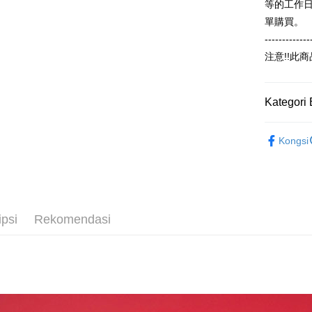
AFTEE
等的工作
Bank
Perkhidmat
Deskripsi
單購買。
Tais
pengguna 
Pertama, 
-------------
Syari
Pemindah
Kemudian
Jika anda 
Raku
1. Dengan
注意!!此
akan menga
pengesaha
Later sele
2. Anda b
Pilihan 
mudah alih
3. Tiada b
Kategori 
akhir pemb
dihantar k
全家付款
pembayara
4. Setela
NT$65/pes
【冬季款】
manakala a
Had kredit
Kongsi
AFTEE.
NT$899 at
ALL
yang diken
5. Tiada b
pada hala
pembayara
付款後全
dalam tal
NT$60/pes
Jika trans
aplikasi A
dibuat, at
NT$899 at
akan dibat
ipsi
Rekomendasi
Sila ambil
peringkat 
bagaimanap
7-11付款
tidak dipe
dan mendaf
NT$65/pes
pembayara
[Arahan P
NT$899 at
Tempoh pe
Pembayaran
ditambah d
付款後7-1
berasingan
Anda bole