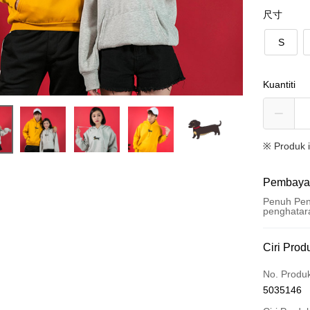
尺寸
S
Kuantiti
※ Produk 
Pembaya
Penuh Pen
penghatar
Kaedah 
Ciri Prod
Kad Kredi
No. Produ
5035146
Ansuran K