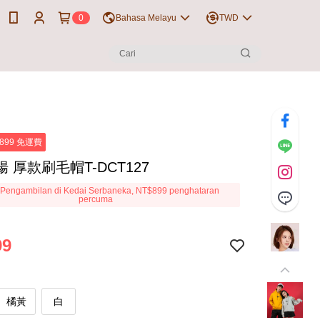
0
Bahasa Melayu
TWD
899 免運費
 厚款刷毛帽T-DCT127
Pengambilan di Kedai Serbaneka, NT$899 penghataran
percuma
99
橘黃
白