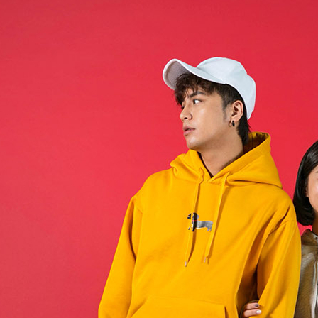
NT$60/pes
pembayaran
menerima 
NT$899 at
boleh men
Selepas me
produk pr
menyelesai
宅配
lebih lama
kod bar ke
pembayara
NT$65/pes
JKOPay, a
pesanan.
NT$899 at
[Nota Pent
Kedua, Se
1. Jumlah 
Perkhidmata
NT$10,000.
yang memb
berdasarka
melalui pe
2. Amaun p
pembelian
3. Pada ma
kepada Sy
mengikut p
Ketiga, Sy
Perkhidma
Untuk meme
NP Taiwan
penggunaa
akan meng
peribadi a
pembeli, n
Syarikat 
untuk peng
yang diper
Pengumpul
pengesaha
(https://aft
Untuk term
Jumlah yan
https://op
kelulusan 