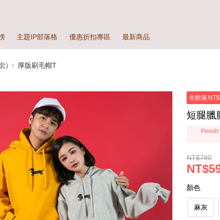
榜
主題IP部落格
優惠折扣專區
最新商品
套)
厚版刷毛帽T
全館滿 NT$
短腿臘腸
Penuh 
NT$780
NT$5
顏色
麻灰