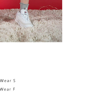
 pautan SMS untuk membuka bil, anda boleh memilih untuk
elalui "Kod bar kedai serbaneka / Kedai rasmi Taiwan
Pemindahan bank / Pembayaran J街口 / iPASS MONEY" dan
n.
nting】
matan ini disediakan oleh "Taiwan Mobile Co., Ltd." untuk
an pengguna membeli produk atau perkhidmatan melalui
an ini semasa transaksi, dan kedai akan menyerahkan hak
arga jual/beli ansuran kepada syarikat ini untuk membayar bil
n bil syarikat ini.
arkan tujuan kontrak persetujuan pembayaran menggunakan
an Ansuran Gogo", kedai akan memberikan maklumat
nda (termasuk nama, telefon atau alamat) kepada Taiwan
tuk pengumpulan, pemprosesan dan penggunaan, untuk
, semakan dan pembetulan data yang diperlukan untuk bil
eh Taiwan Mobile.
ca syarat perkhidmatan pengguna secara lengkap melalui
kut: https://oppay.tw/userRule