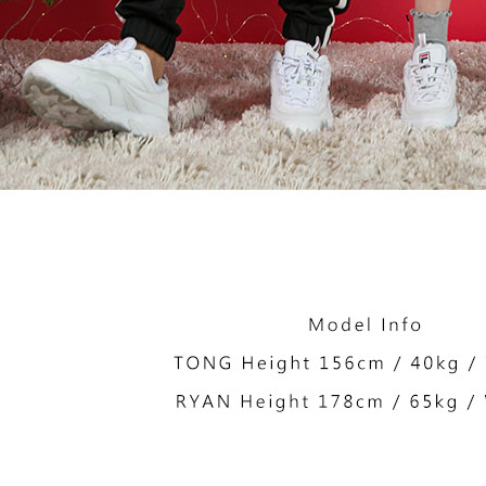
2. Melalui
membayar m
Mobile / 
saluran lai
【Nota Pe
1. Perkhid
membolehk
perkhidmat
tuntutan h
menggunaka
2. Berdas
"Pembayar
peribadi a
Mobile un
pengesahan
ansuran ol
3. Sila ba
pautan beri