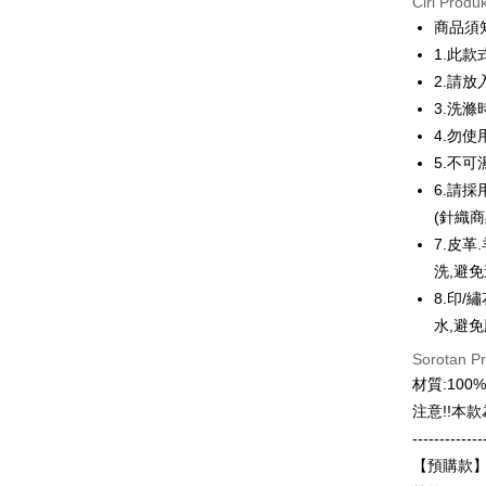
Ciri Produ
3 ansu
商品須
6 ansu
Taiw
1.此款
Hua 
ansura
2.請
Ban
12 ans
Taiwan 
3.洗
The 
Hua Na
4.勿
Taiw
Comm
Pengambil
The Sh
Hua 
Ban
5.不
Saving
LINE Pay
Ban
Bank
6.請
Bank Ca
The 
(針織
Apple Pay
Comm
Taiw
Taiwan 
7.皮
Ban
JKOPAY
HSBC Ba
洗,避
Bank
HSBC
Union B
Limi
8.印/
Easy Walle
Yuanta
Taiw
Unio
水,避
Bank K
Google Pa
Bank An
Sorotan P
HSBC
Yuan
Syarika
Plus PAY
材質:10
Limi
Bank
Taiwan
Unio
注意!!本
Bank
OP Pay La
Tais
-------------
Deskripsi
Yuan
Syari
【預購款】
[Terma Pe
Bank
Raku