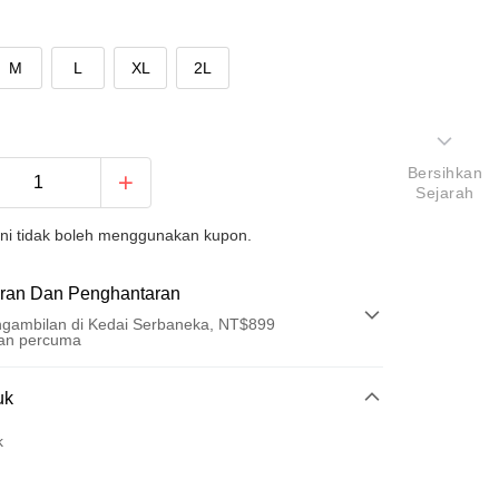
M
L
XL
2L
Bersihkan
Sejarah
ini tidak boleh menggunakan kupon.
ran Dan Penghantaran
gambilan di Kedai Serbaneka, NT$899
an percuma
Pembayaran
uk
t (Bayaran Penuh)
k
ad Kredit