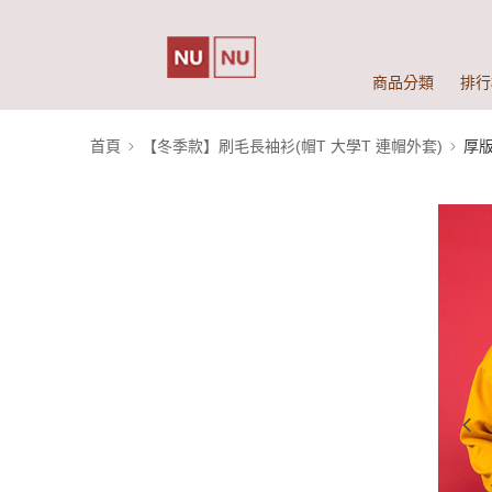
商品分類
排行
首頁
【冬季款】刷毛長袖衫(帽T 大學T 連帽外套)
厚