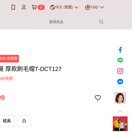
0
中文 (繁體)
TWD
899 免運費
 厚款刷毛帽T-DCT127
899免運
99
橘黃
白